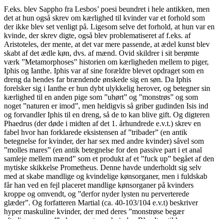
F.eks. blev Sappho fra Lesbos’ poesi beundret i hele antikken, men
det at hun også skrev om kærlighed til kvinder var et forhold som
der ikke blev set venligt på. Ligesom selve det forhold, at hun var en
kvinde, der skrev digte, også blev problematiseret af f.eks. af
Aristoteles, der mente, at det var mere passende, at ædel kunst blev
skabt af det ædle køn, dvs. af mænd. Ovid skildrer i sit berømte
værk ”Metamorphoses” historien om kærligheden mellem to piger,
Iphis og Ianthe. Iphis var af sine forældre blevet opdraget som en
dreng da hendes far brændende ønskede sig en søn. Da Iphis
forelsker sig i Ianthe er hun dybt ulykkelig herover, og betegner sin
kærlighed til en anden pige som ”uhørt” og ”monstrøs” og som
noget ”naturen er imod”, men heldigvis så griber gudinden Isis ind
og forvandler Iphis til en dreng, så de to kan blive gift. Og digteren
Phaedrus (der døde i midten af det 1. århundrede e.v.t.) skrev en
fabel hvor han forklarede eksistensen af ”tribader” (en antik
betegnelse for kvinder, der har sex med andre kvinder) såvel som
”molles mares” (en antik betegnelse for den passive part i et anal
samleje mellem mænd” som et produkt af et ”fuck up” begået af den
mytiske skikkelse Prometheus. Denne havde underholdt sig selv
med at skabe mandlige og kvindelige kønsorganer, men i fuldskab
får han ved en fejl placeret mandlige kønsorganer på kvinders
kroppe og omvendt, og ”derfor nyder lysten nu perverterede
glæder”. Og forfatteren Martial (ca. 40-103/104 e.v.t) beskriver
hyper maskuline kvinder, der med deres ”monstrøse begær