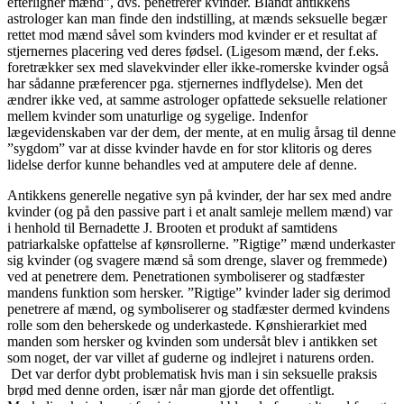
efterligner mænd”, dvs. penetrerer kvinder. Blandt antikkens
astrologer kan man finde den indstilling, at mænds seksuelle begær
rettet mod mænd såvel som kvinders mod kvinder er et resultat af
stjernernes placering ved deres fødsel. (Ligesom mænd, der f.eks.
foretrækker sex med slavekvinder eller ikke-romerske kvinder også
har sådanne præferencer pga. stjernernes indflydelse). Men det
ændrer ikke ved, at samme astrologer opfattede seksuelle relationer
mellem kvinder som unaturlige og sygelige. Indenfor
lægevidenskaben var der dem, der mente, at en mulig årsag til denne
”sygdom” var at disse kvinder havde en for stor klitoris og deres
lidelse derfor kunne behandles ved at amputere dele af denne.
Antikkens generelle negative syn på kvinder, der har sex med andre
kvinder (og på den passive part i et analt samleje mellem mænd) var
i henhold til Bernadette J. Brooten et produkt af samtidens
patriarkalske opfattelse af kønsrollerne. ”Rigtige” mænd underkaster
sig kvinder (og svagere mænd så som drenge, slaver og fremmede)
ved at penetrere dem. Penetrationen symboliserer og stadfæster
mandens funktion som hersker. ”Rigtige” kvinder lader sig derimod
penetrere af mænd, og symboliserer og stadfæster dermed kvindens
rolle som den beherskede og underkastede. Kønshierarkiet med
manden som hersker og kvinden som undersåt blev i antikken set
som noget, der var villet af guderne og indlejret i naturens orden.
Det var derfor dybt problematisk hvis man i sin seksuelle praksis
brød med denne orden, især når man gjorde det offentligt.