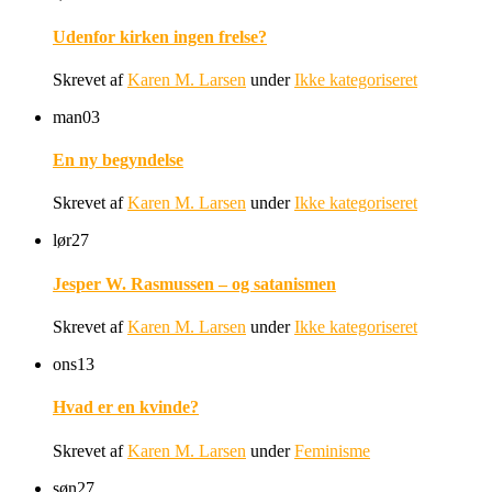
Udenfor kirken ingen frelse?
Skrevet af
Karen M. Larsen
under
Ikke kategoriseret
man
03
En ny begyndelse
Skrevet af
Karen M. Larsen
under
Ikke kategoriseret
lør
27
Jesper W. Rasmussen – og satanismen
Skrevet af
Karen M. Larsen
under
Ikke kategoriseret
ons
13
Hvad er en kvinde?
Skrevet af
Karen M. Larsen
under
Feminisme
søn
27