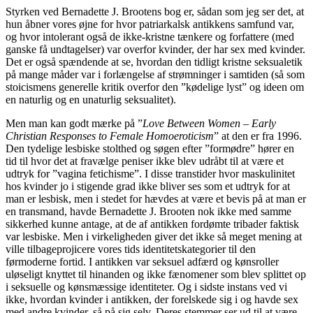
Styrken ved Bernadette J. Brootens bog er, sådan som jeg ser det, at
hun åbner vores øjne for hvor patriarkalsk antikkens samfund var,
og hvor intolerant også de ikke-kristne tænkere og forfattere (med
ganske få undtagelser) var overfor kvinder, der har sex med kvinder.
Det er også spændende at se, hvordan den tidligt kristne seksualetik
på mange måder var i forlængelse af strømninger i samtiden (så som
stoicismens generelle kritik overfor den ”kødelige lyst” og ideen om
en naturlig og en unaturlig seksualitet).
Men man kan godt mærke på ”
Love Between Women – Early
Christian Responses to Female Homoeroticism
” at den er fra 1996.
Den tydelige lesbiske stolthed og søgen efter ”formødre” hører en
tid til hvor det at fravælge peniser ikke blev udråbt til at være et
udtryk for ”vagina fetichisme”. I disse transtider hvor maskulinitet
hos kvinder jo i stigende grad ikke bliver ses som et udtryk for at
man er lesbisk, men i stedet for hævdes at være et bevis på at man er
en transmand, havde Bernadette J. Brooten nok ikke med samme
sikkerhed kunne antage, at de af antikken fordømte tribader faktisk
var lesbiske. Men i virkeligheden giver det ikke så meget mening at
ville tilbageprojicere vores tids identitetskategorier til den
førmoderne fortid. I antikken var seksuel adfærd og kønsroller
uløseligt knyttet til hinanden og ikke fænomener som blev splittet op
i seksuelle og kønsmæssige identiteter. Og i sidste instans ved vi
ikke, hvordan kvinder i antikken, der forelskede sig i og havde sex
med andre kvinder, så på sig selv. Deres stemmer ser ud til at være