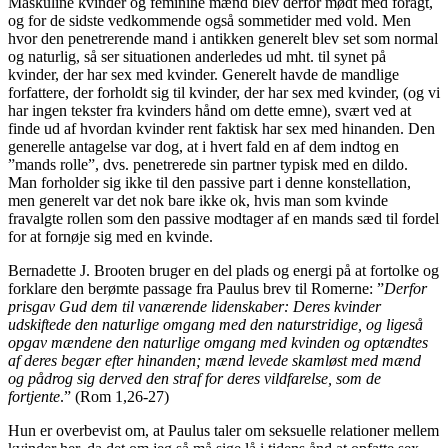
Maskuline kvinder og feminine mænd blev derfor mødt med foragt,
og for de sidste vedkommende også sommetider med vold. Men
hvor den penetrerende mand i antikken generelt blev set som normal
og naturlig, så ser situationen anderledes ud mht. til synet på
kvinder, der har sex med kvinder. Generelt havde de mandlige
forfattere, der forholdt sig til kvinder, der har sex med kvinder, (og vi
har ingen tekster fra kvinders hånd om dette emne), svært ved at
finde ud af hvordan kvinder rent faktisk har sex med hinanden. Den
generelle antagelse var dog, at i hvert fald en af dem indtog en
”mands rolle”, dvs. penetrerede sin partner typisk med en dildo.
Man forholder sig ikke til den passive part i denne konstellation,
men generelt var det nok bare ikke ok, hvis man som kvinde
fravalgte rollen som den passive modtager af en mands sæd til fordel
for at fornøje sig med en kvinde.
Bernadette J. Brooten bruger en del plads og energi på at fortolke og
forklare den berømte passage fra Paulus brev til Romerne: ”
Derfor
prisgav Gud dem til vanærende lidenskaber: Deres kvinder
udskiftede den naturlige omgang med den naturstridige, og ligeså
opgav mændene den naturlige omgang med kvinden og optændtes
af deres begær efter hinanden; mænd levede skamløst med mænd
og pådrog sig derved den straf for deres vildfarelse, som de
fortjente
.” (Rom 1,26-27)
Hun er overbevist om, at Paulus taler om seksuelle relationer mellem