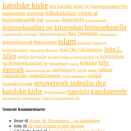
katolske kirke
den katolske kirke og homoseksualitet
Det
folkekirkelige vielser af
kønsneutrale ægteskab
homoseksuelle par
homofobi
folkekirken
homoseksualitet
homoseksuelle
homoseksualitet og kristendom
Iben Thranholm
Homoægteskabet
homoseksuelle ægteskaber
indre mission
islam
intersektionel feminisme
islam og
islamofobi
John L.
Jens Ole Christensen
homoseksualitet
Jens-André Herbener
Allen
kristendom
juridisk kønsskifte
kirkelige vielser af homoseksuelle par
lgbt
lesbiske
og homoseksualitet
Krydshormoner
lesbisk
danmark
medjugorje
radikale
paven
queer
maria hjerte kloster
radikal
transaktivister
radikalfeminisme
radikal feminisme
sexovergreb indenfor den
transaktivisme
katolske kirke
transkønnede
transfobi
Stophormoner
transpersoner
transseksuelle
vielser af homoseksuelle par
Seneste kommentarer
Irene
til
Jesper W. Rasmussen – og satanismen
lotte
til
At være kvinde er min skæbne