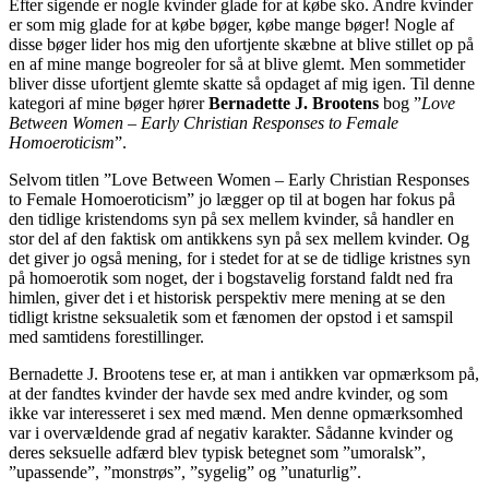
Efter sigende er nogle kvinder glade for at købe sko. Andre kvinder
er som mig glade for at købe bøger, købe mange bøger! Nogle af
disse bøger lider hos mig den ufortjente skæbne at blive stillet op på
en af mine mange bogreoler for så at blive glemt. Men sommetider
bliver disse ufortjent glemte skatte så opdaget af mig igen. Til denne
kategori af mine bøger hører
Bernadette J. Brootens
bog ”
Love
Between Women – Early Christian Responses to Female
Homoeroticism
”.
Selvom titlen ”Love Between Women – Early Christian Responses
to Female Homoeroticism” jo lægger op til at bogen har fokus på
den tidlige kristendoms syn på sex mellem kvinder, så handler en
stor del af den faktisk om antikkens syn på sex mellem kvinder. Og
det giver jo også mening, for i stedet for at se de tidlige kristnes syn
på homoerotik som noget, der i bogstavelig forstand faldt ned fra
himlen, giver det i et historisk perspektiv mere mening at se den
tidligt kristne seksualetik som et fænomen der opstod i et samspil
med samtidens forestillinger.
Bernadette J. Brootens tese er, at man i antikken var opmærksom på,
at der fandtes kvinder der havde sex med andre kvinder, og som
ikke var interesseret i sex med mænd. Men denne opmærksomhed
var i overvældende grad af negativ karakter. Sådanne kvinder og
deres seksuelle adfærd blev typisk betegnet som ”umoralsk”,
”upassende”, ”monstrøs”, ”sygelig” og ”unaturlig”.