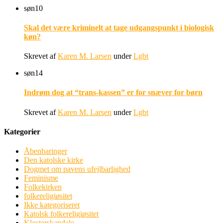
søn
10
Skal det være kriminelt at tage udgangspunkt i biologisk
køn?
Skrevet af
Karen M. Larsen
under
Lgbt
søn
14
Indrøm dog at “trans-kassen” er for snæver for børn
Skrevet af
Karen M. Larsen
under
Lgbt
Kategorier
Åbenbaringer
Den katolske kirke
Dogmet om pavens ufejlbarlighed
Feminisme
Folkekirken
folkereligiøsitet
Ikke kategoriseret
Katolsk folkereligiøsitet
Klosterskandale