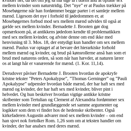
kvinder her, da det om jeg så må sige lå i tidens ånd at opfatte sex
mellem kvinder som naturstridig. Det ”nye” er at Paulus trækker på
Mosebøgerne når han fordømmer begge parter i et samleje mellem
mænd. Ligesom det nye i forhold til jødedommen er, at
Mosebøgernes forbud mod sex mellem mænd udvides til også at
gælde sex mellem kvinder. Bernadette J. Brooten gør dog
opmærksom på, at antikkens jødedom kendte til problematikken
med sex mellem kvinder, og afviste denne om end ikke med
henvisning til 3. Mos. 18, der entydigt kun handler om sex mellem
mænd. Paulus var optaget af at bevare det hierarkiske forhold
mellem mænd og kvinder, og brud på kønsrollerne anså han som et
brud med naturens orden, så som når han hævder, at naturen lærer
os at langt hår er vanærende for mænd. (1. Kor. 11,14).
Derudover påviser Bernadette J. Brooten hvordan de apokryfe
kristne tekster ”Peters Apokalypse”, ”Thomas Gerninger” og ”Pauli
Apokalypse” udpensler hvordan både mænd, der har haft sex med
mænd og kvinder, der har haft sex med kvinder, bliver pint i
helvedet. Og hun beskriver hvordan vigtige antikke kristne
skribenter som Tertulian og Clement af Alexandria fordømmer sex
mellem kvinder med grundlæggende set samme argumenter og
logikker som dem vi finder hos de hedenske skribenter. Også
kirkefaderen Augustin advarer mod sex mellem kvinder – om end
han sjovt nok fortolker Rom. 1,26 som om at teksten handler om
kvinder, der har analsex med deres mænd.