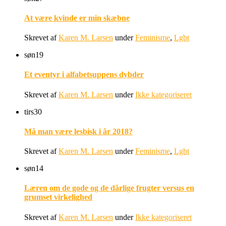
At være kvinde er min skæbne
Skrevet af
Karen M. Larsen
under
Feminisme
,
Lgbt
søn
19
Et eventyr i alfabetsuppens dybder
Skrevet af
Karen M. Larsen
under
Ikke kategoriseret
tirs
30
Må man være lesbisk i år 2018?
Skrevet af
Karen M. Larsen
under
Feminisme
,
Lgbt
søn
14
Læren om de gode og de dårlige frugter versus en
grumset virkelighed
Skrevet af
Karen M. Larsen
under
Ikke kategoriseret