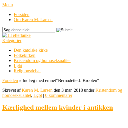
Menu
Forsiden
Om Karen M. Larsen
Kategorier
Den katolske kirke
Folkekirken
Kristendom og homoseksualitet
Lgbt
Religionsdebat
Forsiden
»
Indlæg med emnet
"
Bernadette J. Brooten"
Skrevet af
Karen M. Larsen
den 3 mar, 2018 under
Kristendom og
homoseksualitet
,
Lgbt
|
0 kommentarer
Kærlighed mellem kvinder i antikken