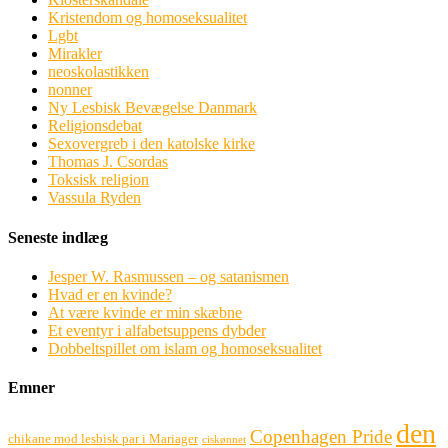
Kristendom og homoseksualitet
Lgbt
Mirakler
neoskolastikken
nonner
Ny Lesbisk Bevægelse Danmark
Religionsdebat
Sexovergreb i den katolske kirke
Thomas J. Csordas
Toksisk religion
Vassula Ryden
Seneste indlæg
Jesper W. Rasmussen – og satanismen
Hvad er en kvinde?
At være kvinde er min skæbne
Et eventyr i alfabetsuppens dybder
Dobbeltspillet om islam og homoseksualitet
Emner
den
Copenhagen Pride
chikane mod lesbisk par i Mariager
ciskønnet