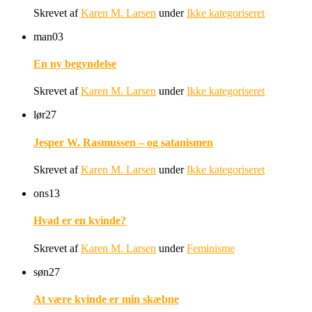
Skrevet af
Karen M. Larsen
under
Ikke kategoriseret
man
03
En ny begyndelse
Skrevet af
Karen M. Larsen
under
Ikke kategoriseret
lør
27
Jesper W. Rasmussen – og satanismen
Skrevet af
Karen M. Larsen
under
Ikke kategoriseret
ons
13
Hvad er en kvinde?
Skrevet af
Karen M. Larsen
under
Feminisme
søn
27
At være kvinde er min skæbne