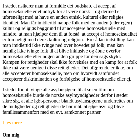
I stedet risikerer man at formidle det budskab, at accept af
homoseksuelle er et udtryk for at være norsk – og dermed er
uforeneligt med at have en anden etnisk, kulturel eller religiøs
identitet. Man får imidlertid næppe folk med en anden (eller egen)
kultur og religiøs baggrund til at acceptere homoseksuelle med
mindre, at man hjælper dem til at forstå, at accept af homoseksualitet
er foreneligt med deres kultur og religion. En sådan indstilling kan
man imidlertid ikke tvinge ned over hovedet på folk, man kan
nemlig ikke tvinge folk til at blive inklusive og åbne overfor
homoseksuelle eller nogen anden gruppe for den sags skyld.
Kampen for rettigheder skal ikke forveksles med en kamp for at folk
ikke må være uenige i disse rettigheder. Det afgørende er ikke, om
alle accepterer homoseksuelle, men om hvorvidt samfundet
accepterer diskrimination og forfølgelse af homoseksuelle eller ej.
I stedet for at tvinge alle asylansøgere til at se en film om
homoseksuelle burde de norske asylmyndigheder derfor i stedet
sikre sig, at alle lgbt-personer blandt asylansøgerne underrettes om
de muligheder og rettigheder de har mht. at søge asyl og blive
familiesammenført med en evt. samkønnet partner.
Læs mere
Om mig