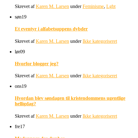
Skrevet af
Karen M. Larsen
under
Feminisme
,
Lgbt
søn
19
Et eventyr i alfabetsuppens dybder
Skrevet af
Karen M. Larsen
under
Ikke kategoriseret
lør
09
Hvorfor blogger jeg?
Skrevet af
Karen M. Larsen
under
Ikke kategoriseret
ons
19
Hvordan blev søndagen til kristendommens ugentlige
helligdag?
Skrevet af
Karen M. Larsen
under
Ikke kategoriseret
fre
17