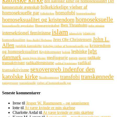
den katolske kirke og homoseksualitet
Det
folkekirkelige vielser af
kønsneutrale ægteskab
homoseksuelle par
homofobi
folkekirken
homoseksualitet
homoseksuelle
homoseksualitet og kristendom
Iben Thranholm
Homoægteskabet
homoseksuelle ægteskaber
indre mission
islam
intersektionel feminisme
islam og
islamofobi
John L.
Jens Ole Christensen
homoseksualitet
Jens-André Herbener
Allen
kristendom
juridisk kønsskifte
kirkelige vielser af homoseksuelle par
lgbt
lesbiske
og homoseksualitet
Krydshormoner
lesbisk
danmark
medjugorje
radikale
paven
queer
maria hjerte kloster
radikal
transaktivister
radikalfeminisme
radikal feminisme
sexovergreb indenfor den
transaktivisme
katolske kirke
transkønnede
transfobi
Stophormoner
transpersoner
transseksuelle
vielser af homoseksuelle par
Seneste kommentarer
Irene
til
Jesper W. Rasmussen – og satanismen
lotte
til
At være kvinde er min skæbne
Charlotte Ardal
til
At være kvinde er min skæbne