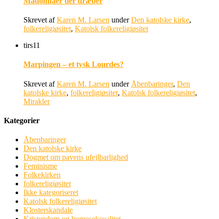
Madonnaer der dræber
Skrevet af
Karen M. Larsen
under
Den katolske kirke
,
folkereligiøsitet
,
Katolsk folkereligiøsitet
tirs
11
Marpingen – et tysk Lourdes?
Skrevet af
Karen M. Larsen
under
Åbenbaringer
,
Den
katolske kirke
,
folkereligiøsitet
,
Katolsk folkereligiøsitet
,
Mirakler
Kategorier
Åbenbaringer
Den katolske kirke
Dogmet om pavens ufejlbarlighed
Feminisme
Folkekirken
folkereligiøsitet
Ikke kategoriseret
Katolsk folkereligiøsitet
Klosterskandale
Kristendom og homoseksualitet