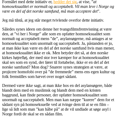
Formålet med dette initiativ er,
hedder det sig
, at vise, ”
at
homoseksualitet er normalt og acceptabelt. Vil man leve i Norge og
være en del af det norske samfund, må man acceptere det
”.
Jeg må tilstå, at jeg står meget tvivlende overfor dette initiativ.
Således synes ideen om denne her tvangsfilmsfremvisning at være
den, at ”vi her i Norge” alle som en opfatter homoseksualitet som
normalt og acceptabelt mens ”de”, asylansøgerne, må antages at se
homoseksualitet som unormalt og uacceptabelt. Ja, påstanden er jo,
at man ikke kan være en del af det norske samfund hvis man mener,
at homoseksualitet ikke er ok. Men betyder det så, at den norske
kirkes højrefløj, der med stor iver kæmper for at homoseksualitet
skal ses som en synd, der fører til fortabelse, ikke er en del af det
norske samfund? Mon dog? Snarere synes strategien at være, at
projicere homofobi over på ”de fremmede” mens ens egen kultur og
folk fremstilles som hævet over noget sådant.
Dermed være ikke sagt, at man ikke hos en del asylansøgere, både
blandt dem med en muslimsk og blandt dem med en kristen
baggrund, kan finde personer, der opfatter homoseksualitet som
unormalt og uacceptabelt. Men man kan næppe ”kurere” dem for et
sådant syn på homoseksuelle ved at tvinge dem til at se en film –
lige så lidt som man ”kan håbe på” at de vil undlade at søge asyl i
Norge fordi de skal se en sådan film.