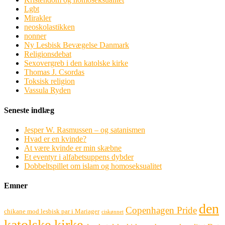
Lgbt
Mirakler
neoskolastikken
nonner
Ny Lesbisk Bevægelse Danmark
Religionsdebat
Sexovergreb i den katolske kirke
Thomas J. Csordas
Toksisk religion
Vassula Ryden
Seneste indlæg
Jesper W. Rasmussen – og satanismen
Hvad er en kvinde?
At være kvinde er min skæbne
Et eventyr i alfabetsuppens dybder
Dobbeltspillet om islam og homoseksualitet
Emner
den
Copenhagen Pride
chikane mod lesbisk par i Mariager
ciskønnet
katolske kirke