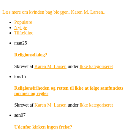
Læs mere om kvinden bag bloggen, Karen M. Larsen...
Populære
Nylige
Tilfældige
man
25
Religionsdialog?
Skrevet af
Karen M. Larsen
under
Ikke kategoriseret
tors
15
Religionsfriheden og retten til ikke at følge samfundets
normer og regler
Skrevet af
Karen M. Larsen
under
Ikke kategoriseret
søn
07
Udenfor kirken ingen frelse?