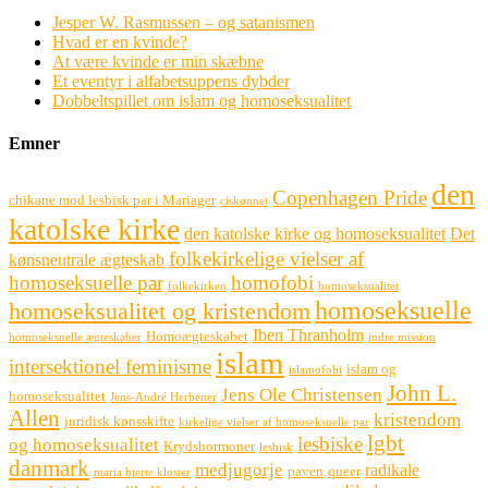
Jesper W. Rasmussen – og satanismen
Hvad er en kvinde?
At være kvinde er min skæbne
Et eventyr i alfabetsuppens dybder
Dobbeltspillet om islam og homoseksualitet
Emner
den
Copenhagen Pride
chikane mod lesbisk par i Mariager
ciskønnet
katolske kirke
den katolske kirke og homoseksualitet
Det
folkekirkelige vielser af
kønsneutrale ægteskab
homoseksuelle par
homofobi
folkekirken
homoseksualitet
homoseksuelle
homoseksualitet og kristendom
Iben Thranholm
Homoægteskabet
homoseksuelle ægteskaber
indre mission
islam
intersektionel feminisme
islam og
islamofobi
John L.
Jens Ole Christensen
homoseksualitet
Jens-André Herbener
Allen
kristendom
juridisk kønsskifte
kirkelige vielser af homoseksuelle par
lgbt
lesbiske
og homoseksualitet
Krydshormoner
lesbisk
danmark
medjugorje
radikale
paven
queer
maria hjerte kloster