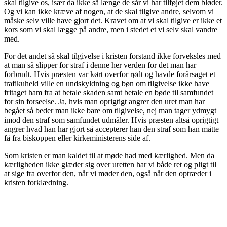
skal tilgive os, især da ikke så længe de sår vi har tilføjet dem bløder.
Og vi kan ikke kræve af nogen, at de skal tilgive andre, selvom vi
måske selv ville have gjort det. Kravet om at vi skal tilgive er ikke et
kors som vi skal lægge på andre, men i stedet et vi selv skal vandre
med.
For det andet så skal tilgivelse i kristen forstand ikke forveksles med
at man så slipper for straf i denne her verden for det man har
forbrudt. Hvis præsten var kørt overfor rødt og havde forårsaget et
trafikuheld ville en undskyldning og bøn om tilgivelse ikke have
fritaget ham fra at betale skaden samt betale en bøde til samfundet
for sin forseelse. Ja, hvis man oprigtigt angrer den uret man har
begået så beder man ikke bare om tilgivelse, nej man tager ydmygt
imod den straf som samfundet udmåler. Hvis præsten altså oprigtigt
angrer hvad han har gjort så accepterer han den straf som han måtte
få fra biskoppen eller kirkeministerens side af.
Som kristen er man kaldet til at møde had med kærlighed. Men da
kærligheden ikke glæder sig over uretten har vi både ret og pligt til
at sige fra overfor den, når vi møder den, også når den optræder i
kristen forklædning.