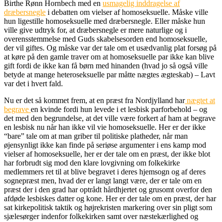
Birthe Rønn Hornbech med en
usmagelig inddragelse af
dræbersnegle
i debatten om vielser af homoseksuelle. Måske ville
hun ligestille homoseksuelle med dræbersnegle. Eller måske hun
ville give udtryk for, at dræbersnegle er mere naturlige og i
overensstemmelse med Guds skabelsesorden end homoseksuelle,
der vil giftes. Og måske var der tale om et usædvanlig plat forsøg på
at køre på den gamle traver om at homoseksuelle par ikke kan blive
gift fordi de ikke kan få børn med hinanden (hvad jo så også ville
betyde at mange heteroseksuelle par måtte nægtes ægteskab) – Lavt
var det i hvert fald.
Nu er det så kommet frem, at en præst fra Nordjylland har
nægtet at
begrave
en kvinde fordi hun levede i et lesbisk parforbehold – og
det med den begrundelse, at det ville være forkert af ham at begrave
en lesbisk nu når han ikke vil vie homoseksuelle. Her er der ikke
“bare” tale om at man griber til politiske platheder, når man
øjensynligt ikke kan finde på seriøse argumenter i ens kamp mod
vielser af homoseksuelle, her er der tale om en præst, der ikke blot
har forbrudt sig mod den klare lovgivning om folkekirke
medlemmers ret til at blive begravet i deres hjemsogn og af deres
sognepræst men, hvad der er langt langt være, der er tale om en
præst der i den grad har optrådt hårdhjertet og grusomt overfor den
afdøde lesbiskes datter og kone. Her er der tale om en præst, der har
sat kirkepolitisk taktik og højrekristen markering over sin pligt som
sjælesørger indenfor folkekirken samt over næstekærlighed og