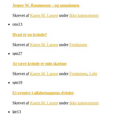
Jesper W. Rasmussen – og satanismen
Skrevet af
Karen M. Larsen
under
Ikke kategoriseret
ons
13
Hvad er en kvinde?
Skrevet af
Karen M. Larsen
under
Feminisme
søn
27
At være kvinde er min skæbne
Skrevet af
Karen M. Larsen
under
Feminisme
,
Lgbt
søn
19
Et eventyr i alfabetsuppens dybder
Skrevet af
Karen M. Larsen
under
Ikke kategoriseret
lør
13