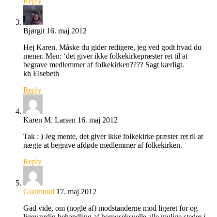
Reply
Bjørgit
16. maj 2012
Hej Karen. Måske du gider redigere, jeg ved godt hvad du
mener. Men: ‘det giver ikke folkekirkepræster ret til at
begrave medlemmer af folkekirken???? Sagt kærligt.
kh Elsebeth
Reply
Karen M. Larsen
16. maj 2012
Tak : ) Jeg mente, det giver ikke folkekirke præster ret til at
nægte at begrave afdøde medlemmer af folkekirken.
Reply
Gudmund
17. maj 2012
Gad vide, om (nogle af) modstanderne mod ligeret for og
ligeværdig behandling af homoseksuelle alle mulige steder i