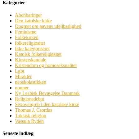
Kategorier
Åbenbaringer
Den katolske kirke
Dogmet om pavens ufejlbarlighed
Feminisme
Folkekirken
folkereligiøsitet
Ikke kategoriseret
Katolsk folkereligiøsitet
Klosterskandale
Kristendom og homoseksualitet
Lgbt
Mirakler
neoskolastikken
nonner
Ny Lesbisk Bevægelse Danmark
Religionsdebat
Sexovergreb i den katolske kirke
Thomas J. Csordas
Toksisk religion
Vassula Ryden
Seneste indlæg