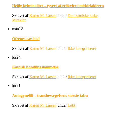
Hellig kriminalitet – tyveri af relikvier i middelalderen
Skrevet af
Karen M. Larsen
under
Den katolske kirke
,
Mirakler
man
12
Ofrenes tavshed
Skrevet af
Karen M. Larsen
under
Ikke kategoriseret
lør
24
Katolsk handlingslammelse
Skrevet af
Karen M. Larsen
under
Ikke kategoriseret
lør
21
Autogynefili – transbevægelsens største tabu
Skrevet af
Karen M. Larsen
under
Lgbt