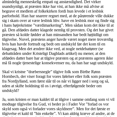
almindelig menneskelig empati og anstændighed. Det virker
usandsynligt, at præsten ikke har vist, at han ikke må afvise at
begrave et medlem af folkekirken fordi hun levede i et lesbisk
parforhold. Han har snarere regnet med, at de pårørende ville dukke
sig i skam over at være lesbisk hhv. have en lesbisk mor og finde sig
i hans højrekristne ”værdimarkering”. Men sådan kom det ikke til at
gå. Den afdødes datter klagede nemlig til provsten. Og det har givet
præsten så kolde fødder at han minsandten har bedt højtidligt om
tilgivelse. Nuvel, præstens anger havde været noget mere troværdig
hvis han havde fortrudt og bedt om undskyld før det kom til en
klagesag. Men det ændrer ikke ved, at nogle netdebattører (se
debattråden under Kristeligt Dagblads artikel) nu mener, at den
afdødes datter bare har at tilgive præsten og at præstens ageren ikke
må få nogle tjenestelige konsekvenser nu, da han har sagt undskyld.
Skal vi kristne ”dræbersnegle” tilgive folk som Birthe Rønn
Hornbech, der viser foragt for vores følelser eller folk som præsten
fra Nordjylland, som først slår til os når vi ligger ned i sorg og så,
uden at skifte holdning til os i øvrigt, efterfølgende beder om
undskyld?
Ja, som kristen er man kaldet til at tilgive i samme omfang som vi vil
modtage tilgivelse fra Gud, vi beder jo i Fader Vor ”forlad os vor
skyld som også vi forlader vores skyldnere”. Men for det første er
tilgivelse et kald til ”hin enkelte”. Vi kan aldrig kræve af andre, at de