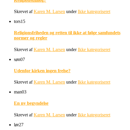
Religionsdialog?
Skrevet af
Karen M. Larsen
under
Ikke kategoriseret
tors
15
Religionsfriheden og retten til ikke at følge samfundets
normer og regler
Skrevet af
Karen M. Larsen
under
Ikke kategoriseret
søn
07
Udenfor kirken ingen frelse?
Skrevet af
Karen M. Larsen
under
Ikke kategoriseret
man
03
En ny begyndelse
Skrevet af
Karen M. Larsen
under
Ikke kategoriseret
lør
27