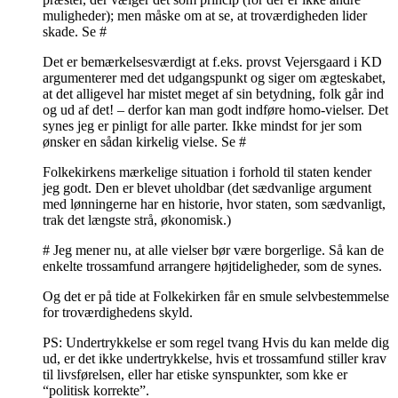
muligheder); men måske om at se, at troværdigheden lider
skade. Se #
Det er bemærkelsesværdigt at f.eks. provst Vejersgaard i KD
argumenterer med det udgangspunkt og siger om ægteskabet,
at det alligevel har mistet meget af sin betydning, folk går ind
og ud af det! – derfor kan man godt indføre homo-vielser. Det
synes jeg er pinligt for alle parter. Ikke mindst for jer som
ønsker en sådan kirkelig vielse. Se #
Folkekirkens mærkelige situation i forhold til staten kender
jeg godt. Den er blevet uholdbar (det sædvanlige argument
med lønningerne har en historie, hvor staten, som sædvanligt,
trak det længste strå, økonomisk.)
# Jeg mener nu, at alle vielser bør være borgerlige. Så kan de
enkelte trossamfund arrangere højtideligheder, som de synes.
Og det er på tide at Folkekirken får en smule selvbestemmelse
for troværdighedens skyld.
PS: Undertrykkelse er som regel tvang Hvis du kan melde dig
ud, er det ikke undertrykkelse, hvis et trossamfund stiller krav
til livsførelsen, eller har etiske synspunkter, som kke er
“politisk korrekte”.