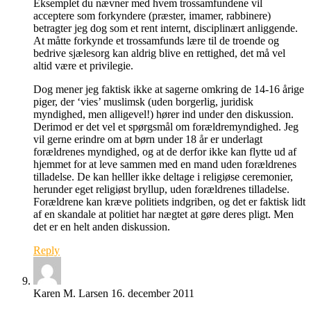
Eksemplet du nævner med hvem trossamfundene vil
acceptere som forkyndere (præster, imamer, rabbinere)
betragter jeg dog som et rent internt, disciplinært anliggende.
At måtte forkynde et trossamfunds lære til de troende og
bedrive sjælesorg kan aldrig blive en rettighed, det må vel
altid være et privilegie.
Dog mener jeg faktisk ikke at sagerne omkring de 14-16 årige
piger, der ‘vies’ muslimsk (uden borgerlig, juridisk
myndighed, men alligevel!) hører ind under den diskussion.
Derimod er det vel et spørgsmål om forældremyndighed. Jeg
vil gerne erindre om at børn under 18 år er underlagt
forældrenes myndighed, og at de derfor ikke kan flytte ud af
hjemmet for at leve sammen med en mand uden forældrenes
tilladelse. De kan helller ikke deltage i religiøse ceremonier,
herunder eget religiøst bryllup, uden forældrenes tilladelse.
Forældrene kan kræve politiets indgriben, og det er faktisk lidt
af en skandale at politiet har nægtet at gøre deres pligt. Men
det er en helt anden diskussion.
Reply
Karen M. Larsen
16. december 2011