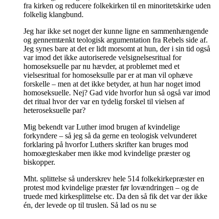
fra kirken og reducere folkekirken til en minoritetskirke uden
folkelig klangbund.
Jeg har ikke set noget der kunne ligne en sammenhængende
og gennemtænkt teologisk argumentation fra Rebels side af.
Jeg synes bare at det er lidt morsomt at hun, der i sin tid også
var imod det ikke autoriserede velsignelsesritual for
homoseksuelle par nu hævder, at problemet med et
vielsesritual for homoseksulle par er at man vil ophæve
forskelle – men at det ikke betyder, at hun har noget imod
homoseksuelle. Nej? Gad vide hvorfor hun så også var imod
det ritual hvor der var en tydelig forskel til vielsen af
heteroseksuelle par?
Mig bekendt var Luther imod brugen af kvindelige
forkyndere – så jeg så da gerne en teologisk velvunderet
forklaring på hvorfor Luthers skrifter kan bruges mod
homoægteskaber men ikke mod kvindelige præster og
biskopper.
Mht. splittelse så underskrev hele 514 folkekirkepræster en
protest mod kvindelige præster før lovændringen – og de
truede med kirkesplittelse etc. Da den så fik det var der ikke
én, der levede op til truslen. Så lad os nu se