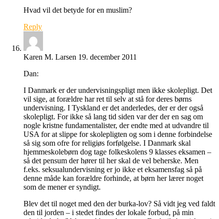
Hvad vil det betyde for en muslim?
Reply
Karen M. Larsen
19. december 2011
Dan:
I Danmark er der undervisningspligt men ikke skolepligt. Det
vil sige, at forældre har ret til selv at stå for deres børns
undervisning. I Tyskland er det anderledes, der er der også
skolepligt. For ikke så lang tid siden var der der en sag om
nogle kristne fundamentalister, der endte med at udvandre til
USA for at slippe for skolepligten og som i denne forbindelse
så sig som ofre for religiøs forfølgelse. I Danmark skal
hjemmeskolebørn dog tage folkeskolens 9 klasses eksamen –
så det pensum der hører til her skal de vel beherske. Men
f.eks. seksualundervisning er jo ikke et eksamensfag så på
denne måde kan forældre forhinde, at børn her lærer noget
som de mener er syndigt.
Blev det til noget med den der burka-lov? Så vidt jeg ved faldt
den til jorden – i stedet findes der lokale forbud, på min