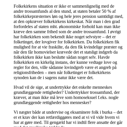
Folkekirkens situation er ikke er sammenlignelig med de
andre trossamfunds al den stund, at staten betaler 50 % af
folkekirkepræsternes løn og hele jeres pension samtidigt med,
at den opkræver folkekirkens kirkeskat. Når man i den grad
forfordeles af staten mht. økonomiske forhold kan man ikke
kræve den samme frihed som de andre trossamfund. I øvrigt
har folkekirken som bekendt ikke noget selvstyre – det er
folketinget, der lovgiver for folkekirken. Da folkekirken fik
mulighed for at vie fraskilte, da den fik kvindelige præster og
når den får homovielser krævede det et statsligt indgreb da
folkekirken ikke kan beslutte sådan noget selv. Havde
folkekirken en kirkelig instans, der kunne vedtage love og
regler for den, ville sådanne lovindgreb være et angreb på
religionsfriheden – men når folketinget er folkekirkens
synoden kan de i sagens natur ikke være det.
Hvad vil de sige, at undertrykke det enkelte menneskes
grundlæggende rettigheder? Undertrykker trossamfund, der
kræver, at man ikke må leve som homoseksuel f.eks. nogle
grundlæggende rettigheder hos mennesker?
Vi nægter både at undervise og eksaminere folk i burka – det
er et krav der kan retfærdiggøres med at vi vil vide hvem vi
har at gøre med. Til gengæld har vi indtil flere ansatte der går