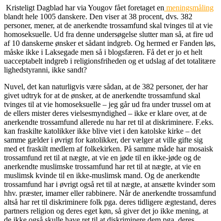
Kristeligt Dagblad har via Yougov fået foretaget en
meningsmåling
blandt hele 1005 danskere. Den viser at 38 procent, dvs. 382
personer, mener, at de anerkendte trossamfund skal tvinges til at vie
homoseksuelle. Ud fra denne undersøgelse slutter man så, at fire ud
af 10 danskerne ønsker et sådant indgreb. Og hermed er Fanden løs,
måske ikke i Laksegade men så i blogsfæren. Få det er jo et helt
uacceptabelt indgreb i religionsfriheden og et udslag af det totalitære
lighedstyranni, ikke sandt?
Nuvel, det kan naturligvis være sådan, at de 382 personer, der har
givet udtryk for at de ønsker, at de anerkendte trossamfund skal
tvinges til at vie homoseksuelle – jeg går ud fra under trussel om at
de ellers mister deres vielsesmyndighed – ikke er klare over, at de
anerkendte trossamfund allerede nu har ret til at diskriminere. F.eks.
kan fraskilte katolikker ikke blive viet i den katolske kirke – det
samme gælder i øvrigt for katolikker, der vælger at ville gifte sig
med et fraskilt medlem af folkekirken. På samme måde har mosaisk
trossamfund ret til at nægte, at vie en jøde til en ikke-jøde og de
anerkendte muslimske trossamfund har ret til at nægte, at vie en
muslimsk kvinde til en ikke-muslimsk mand. Og de anerkendte
trossamfund har i øvrigt også ret til at nægte, at ansætte kvinder som
hhv. præster, imamer eller rabbinere. Når de anerkendte trossamfund
altså har ret til diskriminere folk pga. deres tidligere ægtestand, deres
partners religion og deres eget køn, så giver det jo ikke mening, at
de ikke også skulle have ret til at diskriminere dem pga. deres