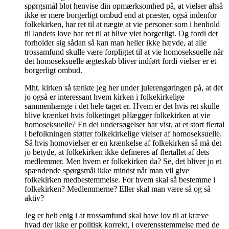
spørgsmål blot henvise din opmærksomhed på, at vielser altså
ikke er mere borgerligt ombud end at præster, også indenfor
folkekirken, har ret til at nægte at vie personer som i henhold
til landets love har ret til at blive viet borgerligt. Og fordi det
forholder sig sådan så kan man heller ikke hævde, at alle
trossamfund skulle være forpligtet til at vie homoseksuelle når
det homoseksuelle ægteskab bliver indført fordi vielser er et
borgerligt ombud.
Mht. kirken så tænkte jeg her under julerengøringen på, at det
jo også er interessant hvem kirken i folkekirkelige
sammenhænge i det hele taget er. Hvem er det hvis ret skulle
blive krænket hvis folketinget pålægger folkekirken at vie
homoseksuelle? En del undersøgelser har vist, at et stort flertal
i befolkningen støtter folkekirkelige vielser af homoseksuelle.
Så hvis homovielser er en krænkelse af folkekirken så må det
jo betyde, at folkekirken ikke defineres af flertallet af dets
medlemmer. Men hvem er folkekirken da? Se, det bliver jo et
spændende spørgsmål ikke mindst når man vil give
folkekirken medbestemmelse. For hvem skal så bestemme i
folkekirken? Medlemmerne? Eller skal man være så og så
aktiv?
Jeg er helt enig i at trossamfund skal have lov til at kræve
hvad der ikke er politisk korrekt, i overensstemmelse med de