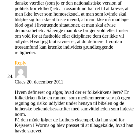
danske værdier (som jo er den nationalistiske version af
politisk korrekthed) etc. Trossamfund har ret til at kræve, at
man ikke lever som homoseksuel, at man som kvinde skal
tilsløre sig for ikke at friste mænd, at man ikke må modtage
blod også i livstruende situationer, at man skal afvise
demokratiet etc. Sålænge man ikke bruger vold eller trusler
om vold for at fastholde eller diciplinere dem der ikke vil
adlyde. Hvad jeg blot savner er, at du definerer hvordan
trossamfund kan krænke individets grundlæggende
rettigheder.
Reply
Claes
20. december 2011
Hvem definerer og afgør, hvad der er folkekirkens lære? Er
folkekirken ikke en ramme, som medlemmerne selv på egen
regning og risiko udfylder under hensyn til bibelen og de
lutherske bekendelsesskrifter med samvittigheden som højeste
norm.
På den måde følger de Luthers eksempel, da han stod for
Kejseren i Worms og blev presset til at tilbagekalde, hvad han
havde skrevet.