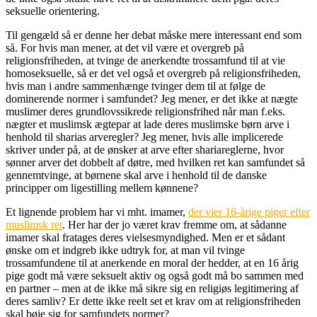
seksuelle orientering.
Til gengæld så er denne her debat måske mere interessant end som
så. For hvis man mener, at det vil være et overgreb på
religionsfriheden, at tvinge de anerkendte trossamfund til at vie
homoseksuelle, så er det vel også et overgreb på religionsfriheden,
hvis man i andre sammenhænge tvinger dem til at følge de
dominerende normer i samfundet? Jeg mener, er det ikke at nægte
muslimer deres grundlovssikrede religionsfrihed når man f.eks.
nægter et muslimsk ægtepar at lade deres muslimske børn arve i
henhold til sharias arveregler? Jeg mener, hvis alle implicerede
skriver under på, at de ønsker at arve efter shariareglerne, hvor
sønner arver det dobbelt af døtre, med hvilken ret kan samfundet så
gennemtvinge, at børnene skal arve i henhold til de danske
principper om ligestilling mellem kønnene?
Et lignende problem har vi mht. imamer,
der vier 16-årige piger efter
muslimsk ret
. Her har der jo været krav fremme om, at sådanne
imamer skal fratages deres vielsesmyndighed. Men er et sådant
ønske om et indgreb ikke udtryk for, at man vil tvinge
trossamfundene til at anerkende en moral der hedder, at en 16 årig
pige godt må være seksuelt aktiv og også godt må bo sammen med
en partner – men at de ikke må sikre sig en religiøs legitimering af
deres samliv? Er dette ikke reelt set et krav om at religionsfriheden
skal bøje sig for samfundets normer?