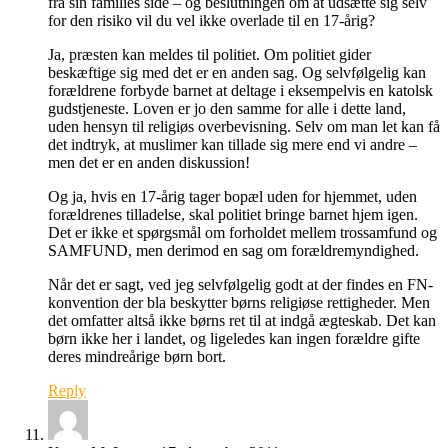
fra sin families side – og beslutningen om at udsætte sig selv
for den risiko vil du vel ikke overlade til en 17-årig?
Ja, præsten kan meldes til politiet. Om politiet gider
beskæftige sig med det er en anden sag. Og selvfølgelig kan
forældrene forbyde barnet at deltage i eksempelvis en katolsk
gudstjeneste. Loven er jo den samme for alle i dette land,
uden hensyn til religiøs overbevisning. Selv om man let kan få
det indtryk, at muslimer kan tillade sig mere end vi andre –
men det er en anden diskussion!
Og ja, hvis en 17-årig tager bopæl uden for hjemmet, uden
forældrenes tilladelse, skal politiet bringe barnet hjem igen.
Det er ikke et spørgsmål om forholdet mellem trossamfund og
SAMFUND, men derimod en sag om forældremyndighed.
Når det er sagt, ved jeg selvfølgelig godt at der findes en FN-
konvention der bla beskytter børns religiøse rettigheder. Men
det omfatter altså ikke børns ret til at indgå ægteskab. Det kan
børn ikke her i landet, og ligeledes kan ingen forældre gifte
deres mindreårige børn bort.
Reply