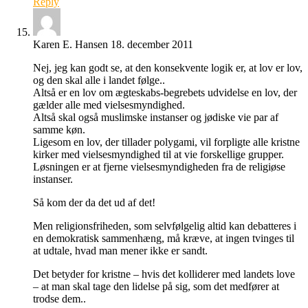
Reply
Karen E. Hansen
18. december 2011
Nej, jeg kan godt se, at den konsekvente logik er, at lov er lov,
og den skal alle i landet følge..
Altså er en lov om ægteskabs-begrebets udvidelse en lov, der
gælder alle med vielsesmyndighed.
Altså skal også muslimske instanser og jødiske vie par af
samme køn.
Ligesom en lov, der tillader polygami, vil forpligte alle kristne
kirker med vielsesmyndighed til at vie forskellige grupper.
Løsningen er at fjerne vielsesmyndigheden fra de religiøse
instanser.
Så kom der da det ud af det!
Men religionsfriheden, som selvfølgelig altid kan debatteres i
en demokratisk sammenhæng, må kræve, at ingen tvinges til
at udtale, hvad man mener ikke er sandt.
Det betyder for kristne – hvis det kolliderer med landets love
– at man skal tage den lidelse på sig, som det medfører at
trodse dem..