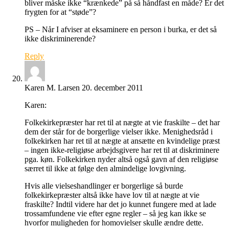
bliver måske ikke “krænkede” på så håndfast en måde? Er det
frygten for at “støde”?
PS – Når I afviser at eksaminere en person i burka, er det så
ikke diskriminerende?
Reply
Karen M. Larsen
20. december 2011
Karen:
Folkekirkepræster har ret til at nægte at vie fraskilte – det har
dem der står for de borgerlige vielser ikke. Menighedsråd i
folkekirken har ret til at nægte at ansætte en kvindelige præst
– ingen ikke-religiøse arbejdsgivere har ret til at diskriminere
pga. køn. Folkekirken nyder altså også gavn af den religiøse
særret til ikke at følge den almindelige lovgivning.
Hvis alle vielseshandlinger er borgerlige så burde
folkekirkepræster altså ikke have lov til at nægte at vie
fraskilte? Indtil videre har det jo kunnet fungere med at lade
trossamfundene vie efter egne regler – så jeg kan ikke se
hvorfor muligheden for homovielser skulle ændre dette.