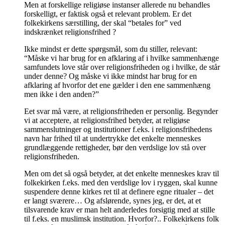
Men at forskellige religiøse instanser allerede nu behandles
forskelligt, er faktisk også et relevant problem. Er det
folkekirkens særstilling, der skal “betales for” ved
indskrænket religionsfrihed ?
Ikke mindst er dette spørgsmål, som du stiller, relevant:
“Måske vi har brug for en afklaring af i hvilke sammenhænge
samfundets love står over religionsfriheden og i hvilke, de står
under denne? Og måske vi ikke mindst har brug for en
afklaring af hvorfor det ene gælder i den ene sammenhæng
men ikke i den anden?”
Eet svar må være, at religionsfriheden er personlig. Begynder
vi at acceptere, at religionsfrihed betyder, at religiøse
sammenslutninger og institutioner f.eks. i religionsfrihedens
navn har frihed til at undertrykke det enkelte menneskes
grundlæggende rettigheder, bør den verdslige lov stå over
religionsfriheden.
Men om det så også betyder, at det enkelte menneskes krav til
folkekirken f.eks. med den verdslige lov i ryggen, skal kunne
suspendere denne kirkes ret til at definere egne ritualer – det
er langt sværere… Og afslørende, synes jeg, er det, at et
tilsvarende krav er man helt anderledes forsigtig med at stille
til f.eks. en muslimsk institution. Hvorfor?.. Folkekirkens folk