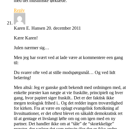
med det muslimske tørklæde.
Reply
Karen E. Hansen
20. december 2011
Kære Karen!
Julen nærmer sig…
Men jeg har svært ved at lade være at kommentere een gang
til:
Du svarer ofte ved at stille modspørgsmål… Og ved lidt
belæring!
Men altså: Jeg er ganske godt bekendt med ordningen med, at
enkelte præster kan nægte at vie fraskilte, principielt og hver
gang, hvor papiret siger fraskilt.. Det er der faktisk ikke
megen teologisk frihed i.. Og det redder ingen troværdighed
for kirken. Fra at være en oplagt evangelisk fortolkning af
livssituationer, er det oftest blevet en såkaldt demokratisk ret
til at gentage et livslangt løfte om og om igen med en ny
partner. Det handler ikke om at “tåle” de “skrækkelige”
præster, der vælger det som princip (for der er ikke andre