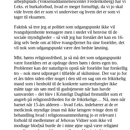
arbejdsplads (Voksenuddannelsescenter Frederiksberg) har vi
f.eks. et burkaforbud, hvad er meget fornuftigt, da vi jo skal
vide hvem det er som vi underviser og hvem det er som vi
tager til eksamen.
Faktisk så tror jeg at politiet som udgangspunkt ikke vil
tvangshjemhente teenagere men i stedet vil henvise til de
sociale myndigheder – så vidt jeg har forstået det kan en 16-
årig selv bede om at blive tvangsfjernet fra sine forældre, det
vil nok som udgangspunkt være den bedste løsning.
Mht. børns religionsfrihed, ja så må det som udgangspunkt
være forældres ret at opdrage deres børn i deres egen tro.
Problemer kan der naturligvis opstå når forældre har forskellig
tro – nok mest udpræget i tilfælde af skilsmisse. Der var jo for
et års tiden siden eller noget i den stil en sag om en frikirkelig
mand som i henhold til de konkrete samværdsregler ikke
måtte tage sin søn med til gudstjeneste når han havde
samværdet – det blev i Kristeligt Dagblad fremstillet som et
angreb på religionsfriheden for de frikirkelige… Nå, men når
barnet når 15-års alderen – hvad f.eks. indebærer at de er
medicinsk myndige (man må ikke længere tvinge dem til
behandling hvad i religionssammenhæng jo er relevant i
forhold til medlemmer af Jehovas Vidner som ikke vil
modtage blod)så burde de i mine øjne også være religiøst