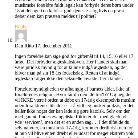
muslimske forældre fuldt legalt kan forbyde deres børn under
18 at deltage i en katolsk gudstjeneste – og hvis en præst
døber dem kan præsten meldes til politiet?
Reply
Dan Ritto
17. december 2011
Ingen forældre kan sige god for giftemål til 14, 15,16 eller 17
årige. Det forbyder ægteskabsloven. Her i landet skal man
være juridisk myndig for at kunne indgå ægteskab, og det
bliver man på sin 18 års fødselsdag. Retten til at indgå
ægteskab følger ikke den seksuelle lavalder her i landet.
Forældremyndigheden er afhængig af barnets alder, ikke af
forældrenes religion. Hvor får du dén ide fra?!?? Og nej, det
vil IKKE være i orden at døbe en 17-årig eksempelvis muslim
uden forældrenes tilladelse – så vidt jeg husker praksis, er det
heller ikke noget der kan lade sig gøre katolsk. Selv om der
med garanti findes evangeliske frikirker der med glæde vil
yde ‘servicen’, men det er en anden sag…. I det tilfælde du
selv nævner, en muslimsk 17-årig, kommer dertil risikoen for
at hun vil blive enten dræbt eller udsat for meget ekstrem vold