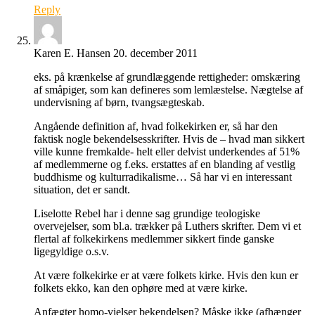
Reply
Karen E. Hansen
20. december 2011
eks. på krænkelse af grundlæggende rettigheder: omskæring
af småpiger, som kan defineres som lemlæstelse. Nægtelse af
undervisning af børn, tvangsægteskab.
Angående definition af, hvad folkekirken er, så har den
faktisk nogle bekendelsesskrifter. Hvis de – hvad man sikkert
ville kunne fremkalde- helt eller delvist underkendes af 51%
af medlemmerne og f.eks. erstattes af en blanding af vestlig
buddhisme og kulturradikalisme… Så har vi en interessant
situation, det er sandt.
Liselotte Rebel har i denne sag grundige teologiske
overvejelser, som bl.a. trækker på Luthers skrifter. Dem vi et
flertal af folkekirkens medlemmer sikkert finde ganske
ligegyldige o.s.v.
At være folkekirke er at være folkets kirke. Hvis den kun er
folkets ekko, kan den ophøre med at være kirke.
Anfægter homo-vielser bekendelsen? Måske ikke (afhænger