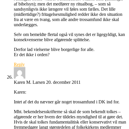
af bibelsyn); men det medfører ny ritualbog, – som så
sandsynligvis ikke længere vil føles som fælles. Det lille
(midlertidige?) fritagelsesmulighed redder ikke den situation
fra at være en tvang, som alle andre trossamfund ikke skal
underlægges.
Selv om bemeldte flertal også vil synes det er ligegyldigt, kan
konsekvenserne blive afgørende splittelse.
Derfor lad vielserne blive borgerlige for alle.
Er det ikke i orden?
Reply
Karen M. Larsen
20. december 2011
Karen:
Intet af det du nævner går noget trossamfund i DK ind for.
Mht. bekendelsesskrifterne så skal de som bekendt tolkes –
afgørende er her hvem der tildeles myndighed til at gøre det.
Hvis de skal tolkes fundamentalitisk eller konservativt vil man
fremmedgøre langt størstedelen af folkekirkens medlemmer