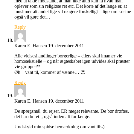
med at takle modstand, at man ikke altid kan få hvad man
oplever som sin religiøse ret etc. Det korte af det lange er, at
muslimer alt andet lige vil reagere forskelligt – ligesom kristne
også vil gøre det…
Reply
Karen E. Hansen
19. december 2011
Alle vielseshandlinger borgerlige – ellers skal imamer vie
homoseksuelle – og når ægteskabet igen udvides skal præster
vie grupper??
Øh – vant til, kommer af vænne… 😉
Reply
Karen E. Hansen
19. december 2011
De spørgsmål, du rejser, ER meget relevante. De bør drøftes,
det har du ret i, også inden alt for længe.
Undskyld min spidse bemærkning om vant til:-)