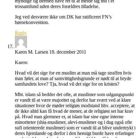
myndige og dermed have ret til at melde sig ind i et
trossamfund uden deres forældres tilladelse.
Jeg ved desværre ikke om DK har ratificeret FN’s
børnekonvention.
Reply
Karen M. Larsen
19. december 2011
Karen:
Hvad vil det sige for en muslim at man må tage straffen hvis
man føler, at man af samvittighedsgrunde er nødt til at bryde
samfundets love? Tja, hvad vil det sige for en kristen?
Mht. islam så hedder det ofte, at muslimer som udgangspunkt
er vandt til at være majoritet og derfor har svært ved at klare
situationer hvor de møder religiøs modstand hhv. acceptere, at
de ikke altid kan få hvad de mener, at de religiøst set har krav
på. Hvad man glemmer er, at islam har sine egne interne
minoriteter (shia-muslimer, alevi-muslimer og i dag også ofte
sufi orienterede muslimer) som er vandt til at blive undertrykt i
deres hjemlande og derfor i den hensigt burde have erfaringer