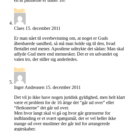
en af partnerne er under 18?
Reply
Claes
15. december 2011
Er man nået til overbevisning om, at noget er Guds
åbenbarede sandhed, så må man holde sig til den, hvad
flertallet end mener. Apostlene udtrykte det sådan: Man skal
adlyde Gud mere end mennesker. Det er en udvandet og
valen tro, der stiller sig anderledes.
Reply
Inger Andreasen
15. december 2011
Det vil jo ikke have nogen juridisk gyldighed, men helt klart
være et problem for de 16 årige det “går ud over” eller
“flerkonerne” det går ud over.
Men hvor langt skal vi gå og hvor går grænserne for
indblanding er et svært spørgsmål, der er vel heller ikke
mange ud over muslimer der går ind for arrangerede
ægteskaber.