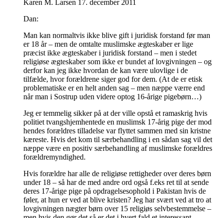
Karen M. Larsen
17. december 2011
Dan:
Man kan normaltvis ikke blive gift i juridisk forstand før man
er 18 år – men de omtalte muslimske ægteskaber er lige
præcist ikke ægteskaber i juridisk forstand – men i stedet
religiøse ægteskaber som ikke er bundet af lovgivningen – og
derfor kan jeg ikke hvordan de kan være ulovlige i de
tilfælde, hvor forældrene siger god for dem. (At de er etisk
problematiske er en helt anden sag – men næppe værre end
når man i Sostrup uden videre optog 16-årige pigebørn…)
Jeg er temmelig sikker på at der ville opstå et ramaskrig hvis
politiet tvangshjemhentede en muslimsk 17-årig pige der mod
hendes forældres tilladelse var flyttet sammen med sin kristne
kæreste. Hvis det kom til særbehandling i en sådan sag vil det
næppe være en positiv særbehandling af muslimske forældres
forældremyndighed.
Hvis forældre har alle de religiøse rettigheder over deres børn
under 18 – så har de med andre ord også f.eks ret til at sende
deres 17-årige pige på opdragelsesophold i Pakistan hvis de
føler, at hun er ved at blive kristen? Jeg har svært ved at tro at
lovgivningen nægter børn over 15 religiøs selvbestemmelse –
men hvis den gør det så er det i hvert fald et interessant