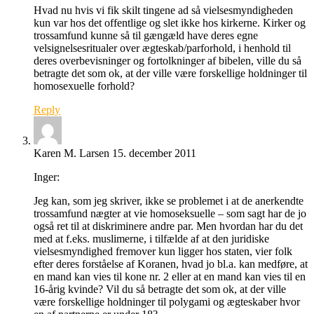
Hvad nu hvis vi fik skilt tingene ad så vielsesmyndigheden
kun var hos det offentlige og slet ikke hos kirkerne. Kirker og
trossamfund kunne så til gængæld have deres egne
velsignelsesritualer over ægteskab/parforhold, i henhold til
deres overbevisninger og fortolkninger af bibelen, ville du så
betragte det som ok, at der ville være forskellige holdninger til
homosexuelle forhold?
Reply
Karen M. Larsen
15. december 2011
Inger:
Jeg kan, som jeg skriver, ikke se problemet i at de anerkendte
trossamfund nægter at vie homoseksuelle – som sagt har de jo
også ret til at diskriminere andre par. Men hvordan har du det
med at f.eks. muslimerne, i tilfælde af at den juridiske
vielsesmyndighed fremover kun ligger hos staten, vier folk
efter deres forståelse af Koranen, hvad jo bl.a. kan medføre, at
en mand kan vies til kone nr. 2 eller at en mand kan vies til en
16-årig kvinde? Vil du så betragte det som ok, at der ville
være forskellige holdninger til polygami og ægteskaber hvor