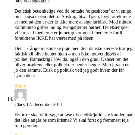
blev ved snakken?
Det etisk betænkelige ved de omtalte ‘ægteskaber’ er vi enige
om – også eksemplet fra Sostrup, btw. Tjaeh, hvis forældrene
er med på den er der jo ikke mere at sige juridisk. Med mindre
kommunen griber ind og tvangsfjerner barnet. De eksempler
vi har set i medierne er jo netop kommet i medierne fordi
forældrene IKKE har været med på ideen.
Den 17-årige muslimske pige med den danske kæreste tror jeg
faktisk vil blive hentet hjem – men ikke nødvendigvis af
politiet. Ramaskrig? Jow da, også i den grad. Uanset om det
bliver brødrene eller politiet der henter hende. Men juraen er
jo den samme. Etisk og politisk ved jeg godt hvem der får
sympatien.
Reply
Claes
17. december 2011
Hvorfor skal vi forsøge at løse disse etisk/juridiske knuder, når
det ikke angår os som kristne? Vi skal først og fremmest feje
for egen dør.