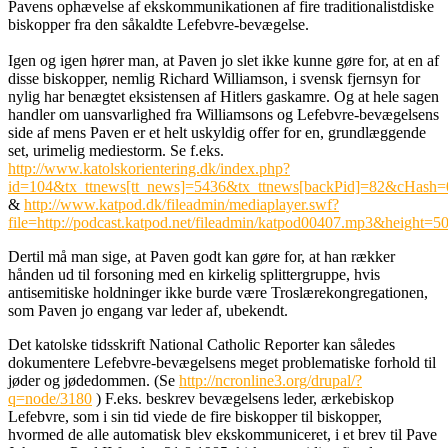
Pavens ophævelse af ekskommunikationen af fire traditionalistdiske
biskopper fra den såkaldte Lefebvre-bevægelse.
Igen og igen hører man, at Paven jo slet ikke kunne gøre for, at en af
disse biskopper, nemlig Richard Williamson, i svensk fjernsyn for
nylig har benægtet eksistensen af Hitlers gaskamre. Og at hele sagen
handler om uansvarlighed fra Williamsons og Lefebvre-bevægelsens
side af mens Paven er et helt uskyldig offer for en, grundlæggende
set, urimelig mediestorm. Se f.eks.
http://www.katolskorientering.dk/index.php?
id=104&tx_ttnews[tt_news]=5436&tx_ttnews[backPid]=82&cHash
&
http://www.katpod.dk/fileadmin/mediaplayer.swf?
file=http://podcast.katpod.net/fileadmin/katpod00407.mp3&height
Dertil må man sige, at Paven godt kan gøre for, at han rækker
hånden ud til forsoning med en kirkelig splittergruppe, hvis
antisemitiske holdninger ikke burde være Troslærekongregationen,
som Paven jo engang var leder af, ubekendt.
Det katolske tidsskrift National Catholic Reporter kan således
dokumentere Lefebvre-bevægelsens meget problematiske forhold til
jøder og jødedommen. (Se
http://ncronline3.org/drupal/?
q=node/3180
) F.eks. beskrev bevægelsens leder, ærkebiskop
Lefebvre, som i sin tid viede de fire biskopper til biskopper,
hvormed de alle automatisk blev ekskommuniceret, i et brev til Pave