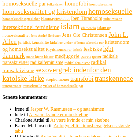
homoseksuelle par
homofobi
folkekirken
homoseksualitet
homoseksuelle
homoseksualitet og kristendom
Iben Thranholm
Homoægteskabet
homoseksuelle ægteskaber
indre mission
islam
intersektionel feminisme
islam og
islamofobi
John L.
Jens Ole Christensen
homoseksualitet
Jens-André Herbener
Allen
kristendom
juridisk kønsskifte
kirkelige vielser af homoseksuelle par
lgbt
lesbiske
og homoseksualitet
Krydshormoner
lesbisk
danmark
medjugorje
radikale
paven
queer
maria hjerte kloster
radikal
transaktivister
radikalfeminisme
radikal feminisme
sexovergreb indenfor den
transaktivisme
katolske kirke
transkønnede
transfobi
Stophormoner
transpersoner
transseksuelle
vielser af homoseksuelle par
Seneste kommentarer
Irene
til
Jesper W. Rasmussen – og satanismen
lotte
til
At være kvinde er min skæbne
Charlotte Ardal
til
At være kvinde er min skæbne
Karen M. Larsen
til
Autogynefili – transbevægelsens største
tabu
Ulf Harbo
til
Autogynefili – transbevægelsens største tabu