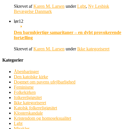
Skrevet af
Karen M. Larsen
under
Lgbt
,
Ny Lesbisk
Bevægelse Danmark
lør
12
Den barmhjertige samaritaner – en dybt provokerende
fortælling
Skrevet af
Karen M. Larsen
under
Ikke kategoriseret
Kategorier
Åbenbaringer
Den katolske kirke
Dogmet om pavens ufejlbarlighed
Feminisme
Folkekirken
folkereligiøsitet
Ikke kategoriseret
Katolsk folkereligiøsitet
Klosterskandale
Kristendom og homoseksualitet
Lgbt
Mirakler