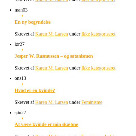
man
03
En ny begyndelse
Skrevet af
Karen M. Larsen
under
Ikke kategoriseret
lør
27
Jesper W. Rasmussen – og satanismen
Skrevet af
Karen M. Larsen
under
Ikke kategoriseret
ons
13
Hvad er en kvinde?
Skrevet af
Karen M. Larsen
under
Feminisme
søn
27
At være kvinde er min skæbne