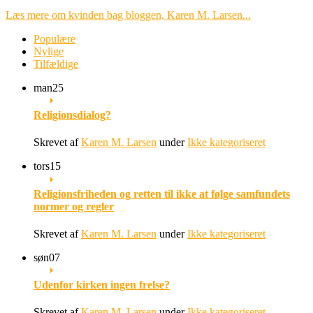
Læs mere om kvinden bag bloggen, Karen M. Larsen...
Populære
Nylige
Tilfældige
man
25
Religionsdialog?
Skrevet af
Karen M. Larsen
under
Ikke kategoriseret
tors
15
Religionsfriheden og retten til ikke at følge samfundets
normer og regler
Skrevet af
Karen M. Larsen
under
Ikke kategoriseret
søn
07
Udenfor kirken ingen frelse?
Skrevet af
Karen M. Larsen
under
Ikke kategoriseret