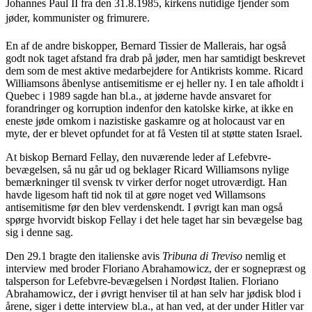
Johannes Paul II fra den 31.8.1985, kirkens nutidige fjender som
jøder, kommunister og frimurere.
En af de andre biskopper,
Bernard Tissier de Mallerais, har også
godt nok taget afstand fra drab på jøder, men har samtidigt beskrevet
dem som de mest aktive medarbejdere for Antikrists komme.
Ricard
Williamsons åbenlyse antisemitisme er ej heller ny. I en tale afholdt i
Quebec i 1989 sagde han bl.a., at jøderne havde ansvaret for
forandringer og korruption indenfor den katolske kirke, at ikke en
eneste jøde omkom i nazistiske gaskamre og at holocaust var en
myte, der er blevet opfundet for at få Vesten til at støtte staten Israel.
At biskop Bernard Fellay, den nuværende leder af Lefebvre-
bevægelsen, så nu går ud og beklager Ricard Williamsons nylige
bemærkninger til svensk tv virker derfor noget utroværdigt. Han
havde ligesom haft tid nok til at gøre noget ved Willamsons
antisemitisme før den blev verdenskendt. I øvrigt kan man også
spørge hvorvidt biskop Fellay i det hele taget har sin bevægelse bag
sig i denne sag.
Den 29.1 bragte den italienske avis
Tribuna di Treviso
nemlig et
interview med broder
Floriano Abrahamowicz, der er sognepræst og
talsperson for Lefebvre-bevægelsen i Nordøst Italien. Floriano
Abrahamowicz, der i øvrigt henviser til at han selv har jødisk blod i
årene, siger i dette interview bl.a., at han ved, at der under Hitler var