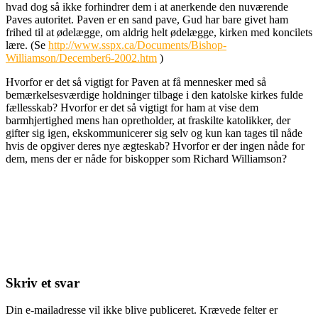
hvad dog så ikke forhindrer dem i at anerkende den nuværende
Paves autoritet. Paven er en sand pave, Gud har bare givet ham
frihed til at ødelægge, om aldrig helt ødelægge, kirken med koncilets
lære. (Se
http://www.sspx.ca/Documents/Bishop-
Williamson/December6-2002.htm
)
Hvorfor er det så vigtigt for Paven at få mennesker med så
bemærkelsesværdige holdninger tilbage i den katolske kirkes fulde
fællesskab? Hvorfor er det så vigtigt for ham at vise dem
barmhjertighed mens han opretholder, at fraskilte katolikker, der
gifter sig igen, ekskommunicerer sig selv og kun kan tages til nåde
hvis de opgiver deres nye ægteskab? Hvorfor er der ingen nåde for
dem, mens der er nåde for biskopper som Richard Williamson?
Skriv et svar
Din e-mailadresse vil ikke blive publiceret.
Krævede felter er