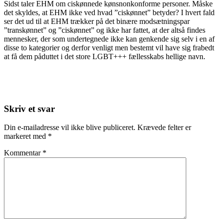
Sidst taler EHM om ciskønnede kønsnonkonforme personer. Måske
det skyldes, at EHM ikke ved hvad ”ciskønnet” betyder? I hvert fald
ser det ud til at EHM trækker på det binære modsætningspar
”transkønnet” og ”ciskønnet” og ikke har fattet, at der altså findes
mennesker, der som undertegnede ikke kan genkende sig selv i en af
disse to kategorier og derfor venligt men bestemt vil have sig frabedt
at få dem påduttet i det store LGBT+++ fællesskabs hellige navn.
Skriv et svar
Din e-mailadresse vil ikke blive publiceret.
Krævede felter er
markeret med
*
Kommentar
*