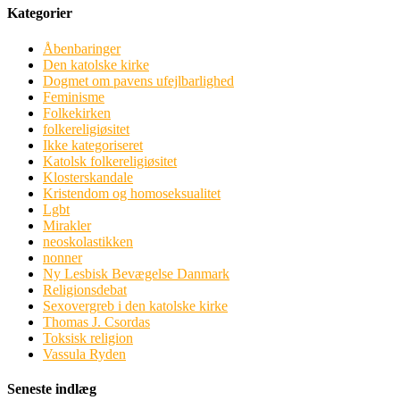
Kategorier
Åbenbaringer
Den katolske kirke
Dogmet om pavens ufejlbarlighed
Feminisme
Folkekirken
folkereligiøsitet
Ikke kategoriseret
Katolsk folkereligiøsitet
Klosterskandale
Kristendom og homoseksualitet
Lgbt
Mirakler
neoskolastikken
nonner
Ny Lesbisk Bevægelse Danmark
Religionsdebat
Sexovergreb i den katolske kirke
Thomas J. Csordas
Toksisk religion
Vassula Ryden
Seneste indlæg