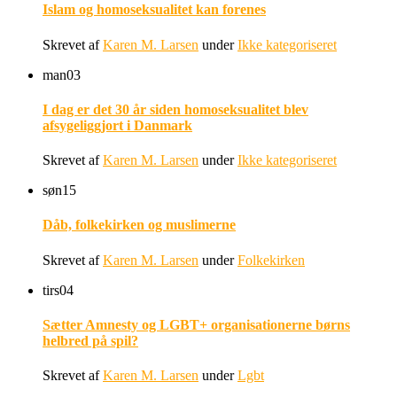
Islam og homoseksualitet kan forenes
Skrevet af
Karen M. Larsen
under
Ikke kategoriseret
man
03
I dag er det 30 år siden homoseksualitet blev
afsygeliggjort i Danmark
Skrevet af
Karen M. Larsen
under
Ikke kategoriseret
søn
15
Dåb, folkekirken og muslimerne
Skrevet af
Karen M. Larsen
under
Folkekirken
tirs
04
Sætter Amnesty og LGBT+ organisationerne børns
helbred på spil?
Skrevet af
Karen M. Larsen
under
Lgbt