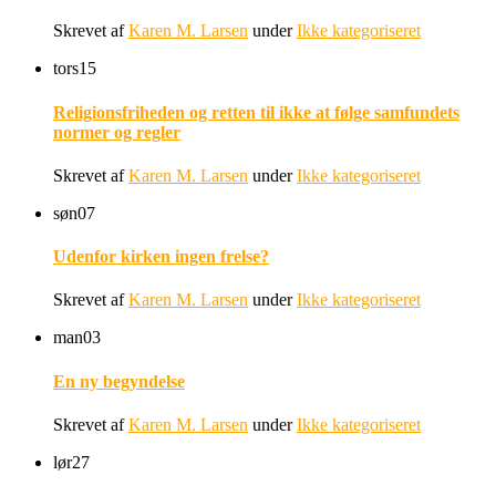
Skrevet af
Karen M. Larsen
under
Ikke kategoriseret
tors
15
Religionsfriheden og retten til ikke at følge samfundets
normer og regler
Skrevet af
Karen M. Larsen
under
Ikke kategoriseret
søn
07
Udenfor kirken ingen frelse?
Skrevet af
Karen M. Larsen
under
Ikke kategoriseret
man
03
En ny begyndelse
Skrevet af
Karen M. Larsen
under
Ikke kategoriseret
lør
27