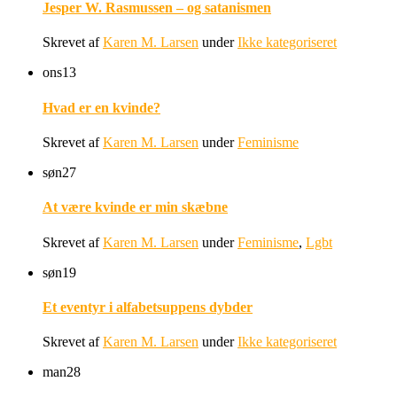
Jesper W. Rasmussen – og satanismen
Skrevet af
Karen M. Larsen
under
Ikke kategoriseret
ons
13
Hvad er en kvinde?
Skrevet af
Karen M. Larsen
under
Feminisme
søn
27
At være kvinde er min skæbne
Skrevet af
Karen M. Larsen
under
Feminisme
,
Lgbt
søn
19
Et eventyr i alfabetsuppens dybder
Skrevet af
Karen M. Larsen
under
Ikke kategoriseret
man
28