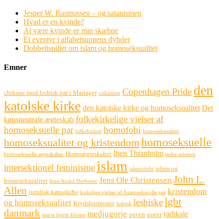
Jesper W. Rasmussen – og satanismen
Hvad er en kvinde?
At være kvinde er min skæbne
Et eventyr i alfabetsuppens dybder
Dobbeltspillet om islam og homoseksualitet
Emner
den
Copenhagen Pride
chikane mod lesbisk par i Mariager
ciskønnet
katolske kirke
den katolske kirke og homoseksualitet
Det
folkekirkelige vielser af
kønsneutrale ægteskab
homoseksuelle par
homofobi
folkekirken
homoseksualitet
homoseksuelle
homoseksualitet og kristendom
Iben Thranholm
Homoægteskabet
homoseksuelle ægteskaber
indre mission
islam
intersektionel feminisme
islam og
islamofobi
John L.
Jens Ole Christensen
homoseksualitet
Jens-André Herbener
Allen
kristendom
juridisk kønsskifte
kirkelige vielser af homoseksuelle par
lgbt
lesbiske
og homoseksualitet
Krydshormoner
lesbisk
danmark
medjugorje
radikale
paven
queer
maria hjerte kloster