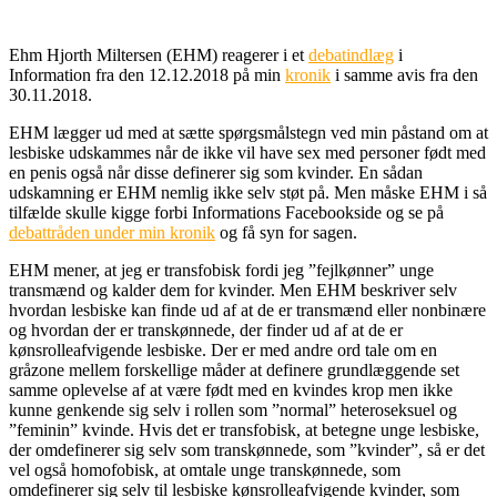
Ehm Hjorth Miltersen (EHM) reagerer i et
debatindlæg
i
Information fra den 12.12.2018 på min
kronik
i samme avis fra den
30.11.2018.
EHM lægger ud med at sætte spørgsmålstegn ved min påstand om at
lesbiske udskammes når de ikke vil have sex med personer født med
en penis også når disse definerer sig som kvinder. En sådan
udskamning er EHM nemlig ikke selv støt på. Men måske EHM i så
tilfælde skulle kigge forbi Informations Facebookside og se på
debattråden under min kronik
og få syn for sagen.
EHM mener, at jeg er transfobisk fordi jeg ”fejlkønner” unge
transmænd og kalder dem for kvinder. Men EHM beskriver selv
hvordan lesbiske kan finde ud af at de er transmænd eller nonbinære
og hvordan der er transkønnede, der finder ud af at de er
kønsrolleafvigende lesbiske. Der er med andre ord tale om en
gråzone mellem forskellige måder at definere grundlæggende set
samme oplevelse af at være født med en kvindes krop men ikke
kunne genkende sig selv i rollen som ”normal” heteroseksuel og
”feminin” kvinde. Hvis det er transfobisk, at betegne unge lesbiske,
der omdefinerer sig selv som transkønnede, som ”kvinder”, så er det
vel også homofobisk, at omtale unge transkønnede, som
omdefinerer sig selv til lesbiske kønsrolleafvigende kvinder, som