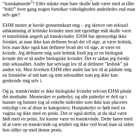
”transkønnede”? Eller måske man bare skulle lade være med at råbe
”fobi!” hver gang nogen fortolker virkeligheden anderledes end man
selv gør?
EHM mener at havde gennemskuet mig – jeg skriver om seksuel
udskamning af lesbiske kvinder men mit egentlige mål skulle være
et transfobisk angreb på transkvinder. EHM har øjensynligt ikke
forstået, at man ikke kan definere hvad det vil sige, at være lesbisk,
hvis man ikke også kan definere hvad det vil sige, at være en
kvinde. Jeg definerer mig som lesbisk fordi jeg er en biologisk
kvinde der er til andre biologiske kvinder. Det er sådan jeg forstår
min seksualitet. Andre har selvsagt lov til at definere ”lesbisk” på
anden vis. Men hverken EHM eller andre har lov til at pådutte mig
en forståelse af mit køn og min seksualitet som jeg ikke kan
genkende mig selv i.
Og ja, transkvinder er ikke biologiske kvinder selvom EHM påstår
det modsatte. Mennesker er pattedyr, og alle pattedyr er delt op i
hanner og hunner (og så enkelte individer som ikke kan placeres
entydigt i en af disse to kategorier). Hunpattedyr er født med en
vagina og ikke med en penis. Det er også derfor, at du skal være
født med en penis, for kunne være en transkvinde. Dette hører med
til at være en transkvinde og ændrer sig ikke ved hvad man så siden
hen stiller op med denne penis.