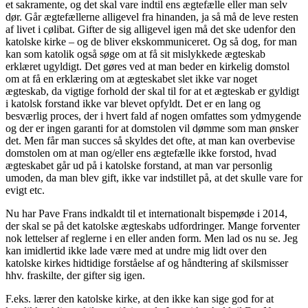
et sakramente, og det skal vare indtil ens ægtefælle eller man selv
dør. Går ægtefællerne alligevel fra hinanden, ja så må de leve resten
af livet i cølibat. Gifter de sig alligevel igen må det ske udenfor den
katolske kirke – og de bliver ekskommuniceret. Og så dog, for man
kan som katolik også søge om at få sit mislykkede ægteskab
erklæret ugyldigt. Det gøres ved at man beder en kirkelig domstol
om at få en erklæring om at ægteskabet slet ikke var noget
ægteskab, da vigtige forhold der skal til for at et ægteskab er gyldigt
i katolsk forstand ikke var blevet opfyldt. Det er en lang og
besværlig proces, der i hvert fald af nogen omfattes som ydmygende
og der er ingen garanti for at domstolen vil dømme som man ønsker
det. Men får man succes så skyldes det ofte, at man kan overbevise
domstolen om at man og/eller ens ægtefælle ikke forstod, hvad
ægteskabet går ud på i katolske forstand, at man var personlig
umoden, da man blev gift, ikke var indstillet på, at det skulle vare for
evigt etc.
Nu har Pave Frans indkaldt til et internationalt bispemøde i 2014,
der skal se på det katolske ægteskabs udfordringer. Mange forventer
nok lettelser af reglerne i en eller anden form. Men lad os nu se. Jeg
kan imidlertid ikke lade være med at undre mig lidt over den
katolske kirkes hidtidige forståelse af og håndtering af skilsmisser
hhv. fraskilte, der gifter sig igen.
F.eks. lærer den katolske kirke, at den ikke kan sige god for at