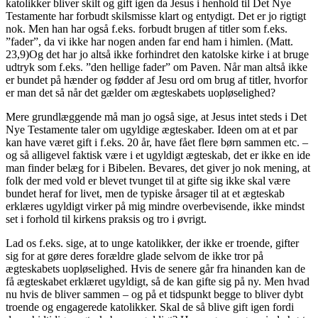
katolikker bliver skilt og gift igen da Jesus i henhold til Det Nye
Testamente har forbudt skilsmisse klart og entydigt. Det er jo rigtigt
nok. Men han har også f.eks. forbudt brugen af titler som f.eks.
”fader”, da vi ikke har nogen anden far end ham i himlen. (Matt.
23,9)Og det har jo altså ikke forhindret den katolske kirke i at bruge
udtryk som f.eks. ”den hellige fader” om Paven. Når man altså ikke
er bundet på hænder og fødder af Jesu ord om brug af titler, hvorfor
er man det så når det gælder om ægteskabets uopløselighed?
Mere grundlæggende må man jo også sige, at Jesus intet steds i Det
Nye Testamente taler om ugyldige ægteskaber. Ideen om at et par
kan have været gift i f.eks. 20 år, have fået flere børn sammen etc. –
og så alligevel faktisk være i et ugyldigt ægteskab, det er ikke en ide
man finder belæg for i Bibelen. Bevares, det giver jo nok mening, at
folk der med vold er blevet tvunget til at gifte sig ikke skal være
bundet heraf for livet, men de typiske årsager til at et ægteskab
erklæres ugyldigt virker på mig mindre overbevisende, ikke mindst
set i forhold til kirkens praksis og tro i øvrigt.
Lad os f.eks. sige, at to unge katolikker, der ikke er troende, gifter
sig for at gøre deres forældre glade selvom de ikke tror på
ægteskabets uopløselighed. Hvis de senere går fra hinanden kan de
få ægteskabet erklæret ugyldigt, så de kan gifte sig på ny. Men hvad
nu hvis de bliver sammen – og på et tidspunkt begge to bliver dybt
troende og engagerede katolikker. Skal de så blive gift igen fordi