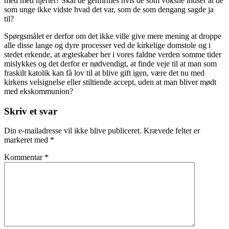
med med hjertet? Skal de genfirmes hvis de som voksne indser at de
som unge ikke vidste hvad det var, som de som dengang sagde ja
til?
Spørgsmålet er derfor om det ikke ville give mere mening at droppe
alle disse lange og dyre processer ved de kirkelige domstole og i
stedet erkende, at ægteskaber her i vores faldne verden somme tider
mislykkes og det derfor er nødvendigt, at finde veje til at man som
fraskilt katolik kan få lov til at blive gift igen, være det nu med
kirkens velsignelse eller stiltiende accept, uden at man bliver mødt
med ekskommunion?
Skriv et svar
Din e-mailadresse vil ikke blive publiceret.
Krævede felter er
markeret med
*
Kommentar
*