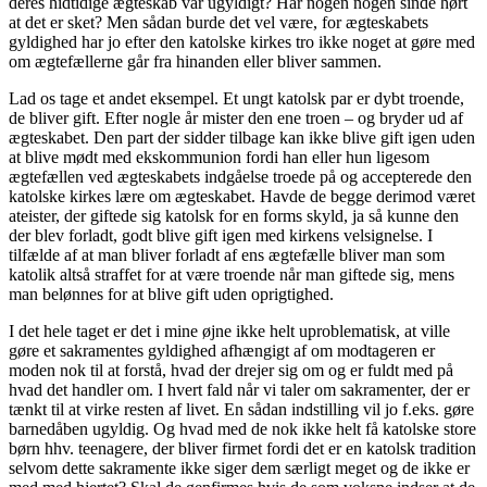
deres hidtidige ægteskab var ugyldigt? Har nogen nogen sinde hørt
at det er sket? Men sådan burde det vel være, for ægteskabets
gyldighed har jo efter den katolske kirkes tro ikke noget at gøre med
om ægtefællerne går fra hinanden eller bliver sammen.
Lad os tage et andet eksempel. Et ungt katolsk par er dybt troende,
de bliver gift. Efter nogle år mister den ene troen – og bryder ud af
ægteskabet. Den part der sidder tilbage kan ikke blive gift igen uden
at blive mødt med ekskommunion fordi han eller hun ligesom
ægtefællen ved ægteskabets indgåelse troede på og accepterede den
katolske kirkes lære om ægteskabet. Havde de begge derimod været
ateister, der giftede sig katolsk for en forms skyld, ja så kunne den
der blev forladt, godt blive gift igen med kirkens velsignelse. I
tilfælde af at man bliver forladt af ens ægtefælle bliver man som
katolik altså straffet for at være troende når man giftede sig, mens
man belønnes for at blive gift uden oprigtighed.
I det hele taget er det i mine øjne ikke helt uproblematisk, at ville
gøre et sakramentes gyldighed afhængigt af om modtageren er
moden nok til at forstå, hvad der drejer sig om og er fuldt med på
hvad det handler om. I hvert fald når vi taler om sakramenter, der er
tænkt til at virke resten af livet. En sådan indstilling vil jo f.eks. gøre
barnedåben ugyldig. Og hvad med de nok ikke helt få katolske store
børn hhv. teenagere, der bliver firmet fordi det er en katolsk tradition
selvom dette sakramente ikke siger dem særligt meget og de ikke er