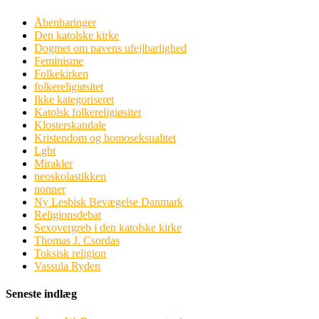
Åbenbaringer
Den katolske kirke
Dogmet om pavens ufejlbarlighed
Feminisme
Folkekirken
folkereligiøsitet
Ikke kategoriseret
Katolsk folkereligiøsitet
Klosterskandale
Kristendom og homoseksualitet
Lgbt
Mirakler
neoskolastikken
nonner
Ny Lesbisk Bevægelse Danmark
Religionsdebat
Sexovergreb i den katolske kirke
Thomas J. Csordas
Toksisk religion
Vassula Ryden
Seneste indlæg