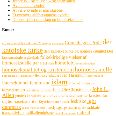
Jesper W. Rasmussen – og satanismen
Hvad er en kvinde?
At være kvinde er min skæbne
Et eventyr i alfabetsuppens dybder
Dobbeltspillet om islam og homoseksualitet
Emner
den
Copenhagen Pride
chikane mod lesbisk par i Mariager
ciskønnet
katolske kirke
den katolske kirke og homoseksualitet
Det
folkekirkelige vielser af
kønsneutrale ægteskab
homoseksuelle par
homofobi
folkekirken
homoseksualitet
homoseksuelle
homoseksualitet og kristendom
Iben Thranholm
Homoægteskabet
homoseksuelle ægteskaber
indre mission
islam
intersektionel feminisme
islam og
islamofobi
John L.
Jens Ole Christensen
homoseksualitet
Jens-André Herbener
Allen
kristendom
juridisk kønsskifte
kirkelige vielser af homoseksuelle par
lgbt
lesbiske
og homoseksualitet
Krydshormoner
lesbisk
danmark
medjugorje
radikale
paven
queer
maria hjerte kloster
radikal
transaktivister
radikalfeminisme
radikal feminisme