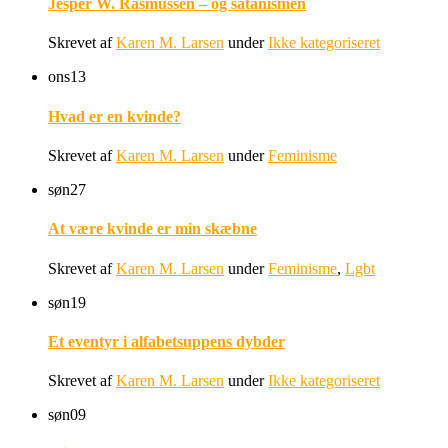
Jesper W. Rasmussen – og satanismen
Skrevet af
Karen M. Larsen
under
Ikke kategoriseret
ons
13
Hvad er en kvinde?
Skrevet af
Karen M. Larsen
under
Feminisme
søn
27
At være kvinde er min skæbne
Skrevet af
Karen M. Larsen
under
Feminisme
,
Lgbt
søn
19
Et eventyr i alfabetsuppens dybder
Skrevet af
Karen M. Larsen
under
Ikke kategoriseret
søn
09