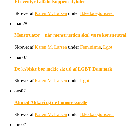
Et eventyr i alfabetsuppens dybder
Skrevet af
Karen M. Larsen
under
Ikke kategoriseret
man
28
Menstruator – når menstruation skal være kønsneutral
Skrevet af
Karen M. Larsen
under
Feminisme
,
Lgbt
man
07
De lesbiske bør melde sig ud af LGBT Danmark
Skrevet af
Karen M. Larsen
under
Lgbt
ons
07
Ahmed Akkari og de homoseksuelle
Skrevet af
Karen M. Larsen
under
Ikke kategoriseret
tors
07