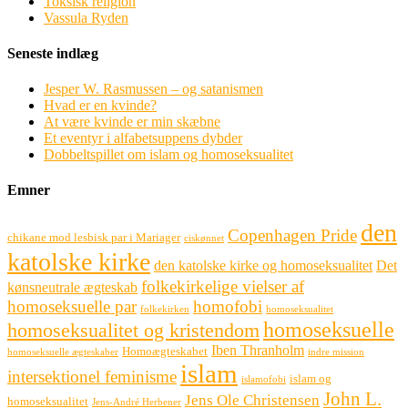
Toksisk religion
Vassula Ryden
Seneste indlæg
Jesper W. Rasmussen – og satanismen
Hvad er en kvinde?
At være kvinde er min skæbne
Et eventyr i alfabetsuppens dybder
Dobbeltspillet om islam og homoseksualitet
Emner
den
Copenhagen Pride
chikane mod lesbisk par i Mariager
ciskønnet
katolske kirke
den katolske kirke og homoseksualitet
Det
folkekirkelige vielser af
kønsneutrale ægteskab
homoseksuelle par
homofobi
folkekirken
homoseksualitet
homoseksuelle
homoseksualitet og kristendom
Iben Thranholm
Homoægteskabet
homoseksuelle ægteskaber
indre mission
islam
intersektionel feminisme
islam og
islamofobi
John L.
Jens Ole Christensen
homoseksualitet
Jens-André Herbener