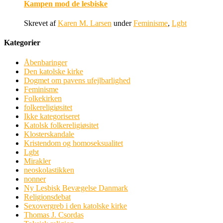
Kampen mod de lesbiske
Skrevet af
Karen M. Larsen
under
Feminisme
,
Lgbt
Kategorier
Åbenbaringer
Den katolske kirke
Dogmet om pavens ufejlbarlighed
Feminisme
Folkekirken
folkereligiøsitet
Ikke kategoriseret
Katolsk folkereligiøsitet
Klosterskandale
Kristendom og homoseksualitet
Lgbt
Mirakler
neoskolastikken
nonner
Ny Lesbisk Bevægelse Danmark
Religionsdebat
Sexovergreb i den katolske kirke
Thomas J. Csordas