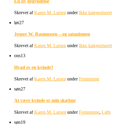
En ny begyndelse
Skrevet af
Karen M. Larsen
under
Ikke kategoriseret
lør
27
Jesper W. Rasmussen – og satanismen
Skrevet af
Karen M. Larsen
under
Ikke kategoriseret
ons
13
Hvad er en kvinde?
Skrevet af
Karen M. Larsen
under
Feminisme
søn
27
At være kvinde er min skæbne
Skrevet af
Karen M. Larsen
under
Feminisme
,
Lgbt
søn
19