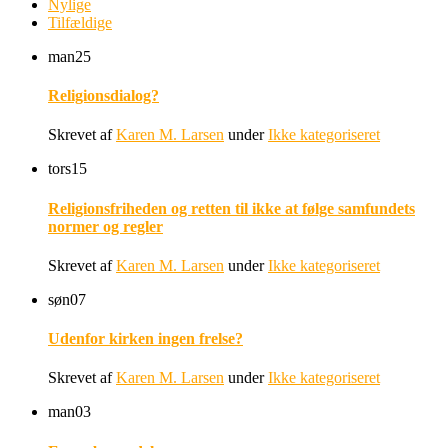
Nylige
Tilfældige
man
25
Religionsdialog?
Skrevet af
Karen M. Larsen
under
Ikke kategoriseret
tors
15
Religionsfriheden og retten til ikke at følge samfundets
normer og regler
Skrevet af
Karen M. Larsen
under
Ikke kategoriseret
søn
07
Udenfor kirken ingen frelse?
Skrevet af
Karen M. Larsen
under
Ikke kategoriseret
man
03