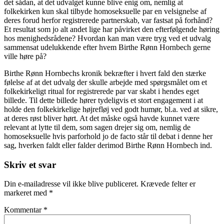
det sådan, at det udvalget kunne blive enig om, nemlig at
folkekirken kun skal tilbyde homoseksuelle par en velsignelse af
deres forud herfor registrerede partnerskab, var fastsat på forhånd?
Et resultat som jo alt andet lige har påvirket den efterfølgende høring
hos menighedsrådene? Hvordan kan man være tryg ved et udvalg
sammensat udelukkende efter hvem Birthe Rønn Hornbech gerne
ville høre på?
Birthe Rønn Hornbechs kronik bekræfter i hvert fald den stærke
følelse af at det udvalg der skulle arbejde med spørgsmålet om et
folkekirkeligt ritual for registrerede par var skabt i hendes eget
billede. Til dette billede hører tydeligvis et stort engagement i at
holde den folkekirkelige højrefløj ved godt humør, bl.a. ved at sikre,
at deres røst bliver hørt. At det måske også havde kunnet være
relevant at lytte til dem, som sagen drejer sig om, nemlig de
homoseksuelle hvis parforhold jo de facto står til debat i denne her
sag, hverken faldt eller falder derimod Birthe Rønn Hornbech ind.
Skriv et svar
Din e-mailadresse vil ikke blive publiceret.
Krævede felter er
markeret med
*
Kommentar
*