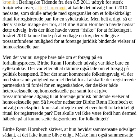
kronik
i Berlingske Tidende fra den 8.5.2011 udtryk for stærk
fortørnelse over,
at jeg har vovet
, at kalde det udvalg hun i 2010
nedsatte, som skulle arbejde med spørgsmålet om et folkekirkeligt
ritual for registrerede par, for en syltekrukke. Men helt ærligt, så er
der vist ikke mange der tror, at Birthe Rønn Hornbech havde nedsat
dette udvalg, hvis der ikke havde været ”risiko” for at folketinget i
foråret 2010 kunne finde på at vedtage en lov, der ville give
trossamfundene mulighed for at foretage juridisk bindende vielser af
homoseksuelle par.
Men der var nu næppe bare tale om et forsøg på en
forhalingsproces. Birthe Rønn Hornbech udvalg var ikke bare en
syltekrukke. Der var efter alt at dømme også tale om et forsøg på
politisk benspænd. Efter det snart kommende folketingsvalg vil der
med stor sandsynlighed være et flertal for at afskaffe det registrerede
partnerskab til fordel for en ægteskabslov, der dækker både
heteroseksuelle og homoseksuelle par samt for at give
trossamfundene adgang til at foretage juridisk bindende vielser af
homoseksuelle par. Så hvorfor nedsætter Birthe Rønn Hornbech et
udvalg der eksplicit kun skal arbejde med et eventuelt folkekirkeligt
ritual for registrerede par? Det skulle vel ikke være fordi hun dermed
håbede på at kunne sætte dagsordenen for folketinget?
Birthe Rønn Hornbech skriver, at hun bevidst sammensatte udvalget
sådant, at det ikke kunne blive enigt. Måske hun også sammensatte