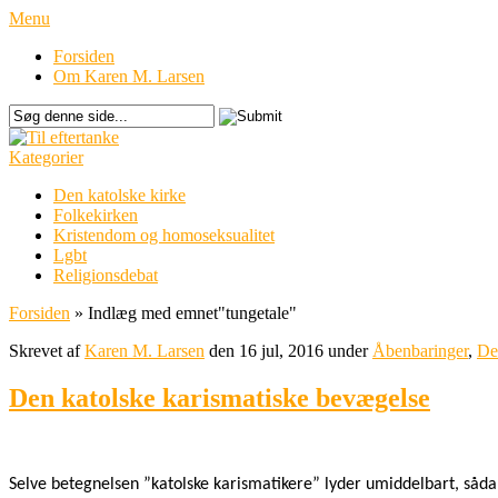
Menu
Forsiden
Om Karen M. Larsen
Kategorier
Den katolske kirke
Folkekirken
Kristendom og homoseksualitet
Lgbt
Religionsdebat
Forsiden
»
Indlæg med emnet
"
tungetale"
Skrevet af
Karen M. Larsen
den 16 jul, 2016 under
Åbenbaringer
,
De
Den katolske karismatiske bevægelse
Selve betegnelsen ”katolske karismatikere” lyder umiddelbart, såda