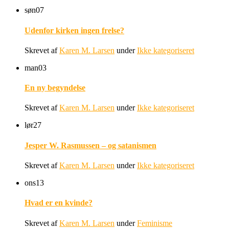
søn
07
Udenfor kirken ingen frelse?
Skrevet af
Karen M. Larsen
under
Ikke kategoriseret
man
03
En ny begyndelse
Skrevet af
Karen M. Larsen
under
Ikke kategoriseret
lør
27
Jesper W. Rasmussen – og satanismen
Skrevet af
Karen M. Larsen
under
Ikke kategoriseret
ons
13
Hvad er en kvinde?
Skrevet af
Karen M. Larsen
under
Feminisme