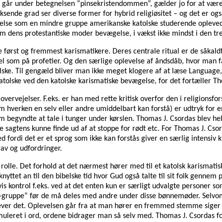
går under betegnelsen ”pinsekristendommen”, gælder jo for at være 
sende grad ser diverse former for hybrid religiøsitet – og det er ogs
else som en mindre gruppe amerikanske katolske studerende oplevede 
om dens protestantiske moder bevægelse, i vækst ikke mindst i den tr
re først og fremmest karismatikere. Deres centrale ritual er de såkal
 som på profetier. Og den særlige oplevelse af åndsdåb, hvor man får 
tolske. Til gengæld bliver man ikke meget klogere af at læse Language,
tolske ved den katolske karismatiske bevægelse, for det fortæller Th
overvejelser. F.eks. er han med rette kritisk overfor den i religionsf
om hverken en selv eller andre umiddelbart kan forstå) er udtryk for 
m begyndte at tale i tunger under kørslen. Thomas J. Csordas blev he
e sagtens kunne finde ud af at stoppe for rødt etc. For Thomas J. Csor
 fordi det er et sprog som ikke kan forstås giver en særlig intensiv k
rav og udfordringer.
lle. Det forhold at det nærmest hører med til et katolsk karismatis
yttet an til den bibelske tid hvor Gud også talte til sit folk genn
is kontrol f.eks. ved at det enten kun er særligt udvalgte personer so
eti-gruppe” før de må deles med andre under disse bønnemøder. Selvom 
plever det. Oplevelsen går fra at man hører en fremmed stemme siger 
leret i ord, ordene bidrager man så selv med. Thomas J. Csordas fortæ