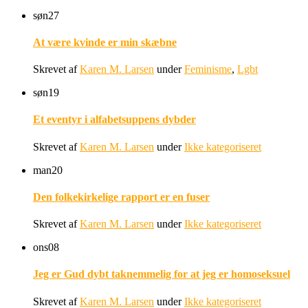
søn
27
At være kvinde er min skæbne
Skrevet af
Karen M. Larsen
under
Feminisme
,
Lgbt
søn
19
Et eventyr i alfabetsuppens dybder
Skrevet af
Karen M. Larsen
under
Ikke kategoriseret
man
20
Den folkekirkelige rapport er en fuser
Skrevet af
Karen M. Larsen
under
Ikke kategoriseret
ons
08
Jeg er Gud dybt taknemmelig for at jeg er homoseksuel
Skrevet af
Karen M. Larsen
under
Ikke kategoriseret