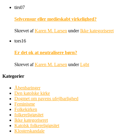
tirs
07
Selvcensur eller medieskabt virkelighed?
Skrevet af
Karen M. Larsen
under
Ikke kategoriseret
tors
16
Er det ok at neutralisere børn?
Skrevet af
Karen M. Larsen
under
Lgbt
Kategorier
Åbenbaringer
Den katolske kirke
Dogmet om pavens ufejlbarlighed
Feminisme
Folkekirken
folkereligiøsitet
Ikke kategoriseret
Katolsk folkereligiøsitet
Klosterskandale