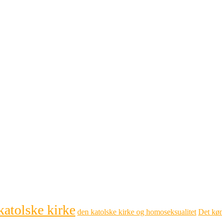
katolske kirke
den katolske kirke og homoseksualitet
Det køn