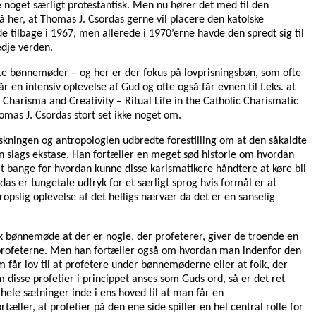
noget særligt protestantisk. Men nu hører det med til den
å her, at Thomas J. Csordas gerne vil placere den katolske
tilbage i 1967, men allerede i 1970’erne havde den spredt sig til
edje verden.
dte bønnemøder – og her er der fokus på lovprisningsbøn, som ofte
en intensiv oplevelse af Gud og ofte også får evnen til f.eks. at
 Charisma and Creativity – Ritual Life in the Catholic Charismatic
omas J. Csordas stort set ikke noget om.
orskningen og antropologien udbredte forestilling om at den såkaldte
en slags ekstase. Han fortæller en meget sød historie om hvordan
lt bange for hvordan kunne disse karismatikere håndtere at køre bil
das er tungetale udtryk for et særligt sprog hvis formål er at
ropslig oplevelse af det helligs nærvær da det er en sanselig
k bønnemøde at der er nogle, der profeterer, giver de troende en
em profeterne. Men han fortæller også om hvordan man indenfor den
m får lov til at profetere under bønnemøderne eller at folk, der
disse profetier i princippet anses som Guds ord, så er det ret
hele sætninger inde i ens hoved til at man får en
ller, at profetier på den ene side spiller en hel central rolle for