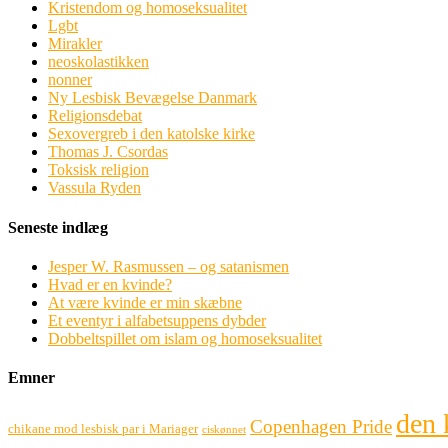
Kristendom og homoseksualitet
Lgbt
Mirakler
neoskolastikken
nonner
Ny Lesbisk Bevægelse Danmark
Religionsdebat
Sexovergreb i den katolske kirke
Thomas J. Csordas
Toksisk religion
Vassula Ryden
Seneste indlæg
Jesper W. Rasmussen – og satanismen
Hvad er en kvinde?
At være kvinde er min skæbne
Et eventyr i alfabetsuppens dybder
Dobbeltspillet om islam og homoseksualitet
Emner
den 
Copenhagen Pride
chikane mod lesbisk par i Mariager
ciskønnet