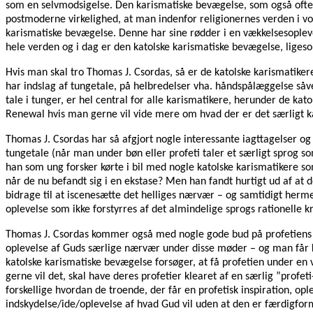
som en selvmodsigelse. Den karismatiske bevægelse, som også ofte 
postmoderne virkelighed, at man indenfor religionernes verden i vok
karismatiske bevægelse. Denne har sine rødder i en vækkelsesoplev
hele verden og i dag er den katolske karismatiske bevægelse, liges
Hvis man skal tro Thomas J. Csordas, så er de katolske karismatike
har indslag af tungetale, på helbredelser vha. håndspålæggelse såvel
tale i tunger, er hel central for alle karismatikere, herunder de ka
Renewal hvis man gerne vil vide mere om hvad der er det særligt ka
Thomas J. Csordas har så afgjort nogle interessante iagttagelser og 
tungetale (når man under bøn eller profeti taler et særligt sprog s
han som ung forsker kørte i bil med nogle katolske karismatikere so
når de nu befandt sig i en ekstase? Men han fandt hurtigt ud af at d
bidrage til at iscenesætte det helliges nærvær – og samtidigt hermed
oplevelse som ikke forstyrres af det almindelige sprogs rationelle k
Thomas J. Csordas kommer også med nogle gode bud på profetiens ro
oplevelse af Guds særlige nærvær under disse møder – og man får kn
katolske karismatiske bevægelse forsøger, at få profetien under en v
gerne vil det, skal have deres profetier klearet af en særlig ”prof
forskellige hvordan de troende, der får en profetisk inspiration, o
indskydelse/ide/oplevelse af hvad Gud vil uden at den er færdigformu