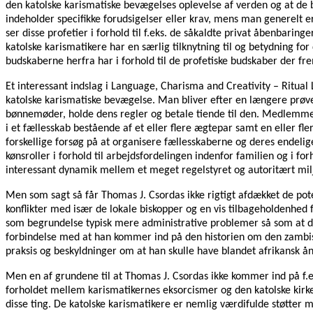
den katolske karismatiske bevægelses oplevelse af verden og at de br
indeholder specifikke forudsigelser eller krav, mens man generelt 
ser disse profetier i forhold til f.eks. de såkaldte privat åbenbaring
katolske karismatikere har en særlig tilknytning til og betydning f
budskaberne herfra har i forhold til de profetiske budskaber der 
Et interessant indslag i Language, Charisma and Creativity – Ritual
katolske karismatiske bevægelse. Man bliver efter en længere prøve
bønnemøder, holde dens regler og betale tiende til den. Medlemmer
i et fællesskab bestående af et eller flere ægtepar samt en eller fle
forskellige forsøg på at organisere fællesskaberne og deres endelige
kønsroller i forhold til arbejdsfordelingen indenfor familien og i f
interessant dynamik mellem et meget regelstyret og autoritært milj
Men som sagt så får Thomas J. Csordas ikke rigtigt afdækket de pote
konflikter med især de lokale biskopper og en vis tilbageholdenh
som begrundelse typisk mere administrative problemer så som at diss
forbindelse med at han kommer ind på den historien om den zambis
praksis og beskyldninger om at han skulle have blandet afrikansk ån
Men en af grundene til at Thomas J. Csordas ikke kommer ind på f.
forholdet mellem karismatikernes eksorcismer og den katolske kirkes
disse ting. De katolske karismatikere er nemlig værdifulde støtter 