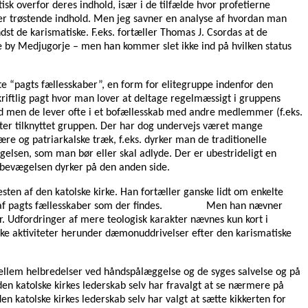
sk overfor deres indhold, især i de tilfælde hvor profetierne
ler trøstende indhold. Men jeg savner en analyse af hvordan man
indst de karismatiske. F.eks. fortæller Thomas J. Csordas at de
ke by Medjugorje – men han kommer slet ikke ind på hvilken status
dte “pagts fællesskaber”, en form for elitegruppe indenfor den
kriftlig pagt hvor man lover at deltage regelmæssigt i gruppens
nd men de lever ofte i et bofællesskab med andre medlemmer (f.eks.
viteter tilknyttet gruppen. Der har dog undervejs været mange
ære og patriarkalske træk, f.eks. dyrker man de traditionelle
ægelsen, som man bør eller skal adlyde. Der er ubestrideligt en
m bevægelsen dyrker på den anden side.
ten af den katolske kirke. Han fortæller ganske lidt om enkelte
 forbund af pagts fællesskaber som der findes. Men han nævner
r. Udfordringer af mere teologisk karakter nævnes kun kort i
ke aktiviteter herunder dæmonuddrivelser efter den karismatiske
mellem helbredelser ved håndspålæggelse og de syges salvelse og på
den katolske kirkes lederskab selv har fravalgt at se nærmere på
 katolske kirkes lederskab selv har valgt at sætte kikkerten for