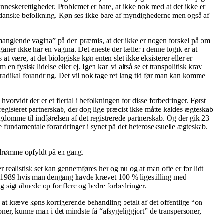
neskerettigheder. Problemet er bare, at ikke nok med at det ikke er
den danske befolkning. Køn ses ikke bare af myndighederne men også af
manglende vagina” på den præmis, at der ikke er nogen forskel på om
ikke har en vagina. Det eneste der tæller i denne logik er at
 være, at det biologiske køn enten slet ikke eksisterer eller er
fysisk lidelse eller ej. Igen kan vi altså se et transpolitisk krav
radikal forandring. Det vil nok tage ret lang tid før man kan komme
vorvidt der er et flertal i befolkningen for disse forbedringer. Først
registeret partnerskab, der dog lige præcist ikke måtte kaldes ægteskab
sygdomme til indførelsen af det registrerede partnerskab. Og der gik 23
 fundamentale forandringer i synet på det heteroseksuelle ægteskab.
e drømme opfyldt på en gang.
 realistisk set kan gennemføres her og nu og at man ofte er for lidt
ab i 1989 hvis man dengang havde krævet 100 % ligestilling med
 sigt åbnede op for flere og bedre forbedringer.
 at kræve køns korrigerende behandling betalt af det offentlige “on
oner, kunne man i det mindste få “afsygeliggjort” de transpersoner,