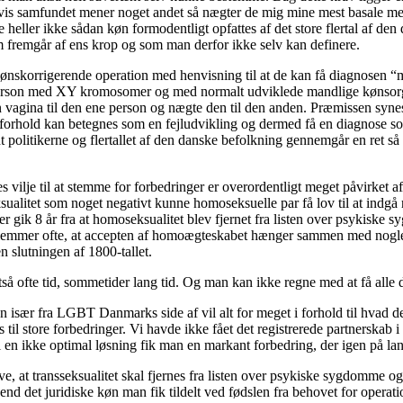
hvis samfundet mener noget andet så nægter de mig mine mest basale men
 heller ikke sådan køn formodentligt opfattes af det store flertal af 
som fremgår af ens krop og som man derfor ikke selv kan definere.
nskorrigerende operation med henvisning til at de kan få diagnosen “
son med XY kromosomer og med normalt udviklede mandlige kønsorganer 
 vagina til den ene person og nægte den til den anden. Præmissen synes at
rhold kan betegnes som en fejludvikling og dermed få en diagnose som en 
politikerne og flertallet af den danske befolkning gennemgår en ret så 
ilje til at stemme for forbedringer er overordentligt meget påvirket af h
ualitet som noget negativt kunne homoseksuelle par få lov til at indgå 
r gik 8 år fra at homoseksualitet blev fjernet fra listen over psykiske 
n glemmer ofte, at accepten af homoægteskabet hænger sammen med nogle
 slutningen af 1800-tallet.
tså ofte tid, sommetider lang tid. Og man kan ikke regne med at få all
n især fra LGBT Danmarks side af vil alt for meget i forhold til hvad der
s til store forbedringer. Vi havde ikke fået det registrerede partnersk
n ikke optimal løsning fik man en markant forbedring, der igen på lang
e, at transseksualitet skal fjernes fra listen over psykiske sygdomme og
d det juridiske køn man fik tildelt ved fødslen fra behovet for operati