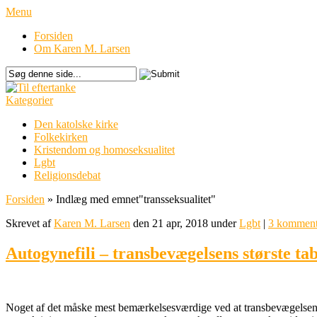
Menu
Forsiden
Om Karen M. Larsen
Kategorier
Den katolske kirke
Folkekirken
Kristendom og homoseksualitet
Lgbt
Religionsdebat
Forsiden
»
Indlæg med emnet
"
transseksualitet"
Skrevet af
Karen M. Larsen
den 21 apr, 2018 under
Lgbt
|
3 komment
Autogynefili – transbevægelsens største ta
Noget af det måske mest bemærkelsesværdige ved at transbevægelsen i 