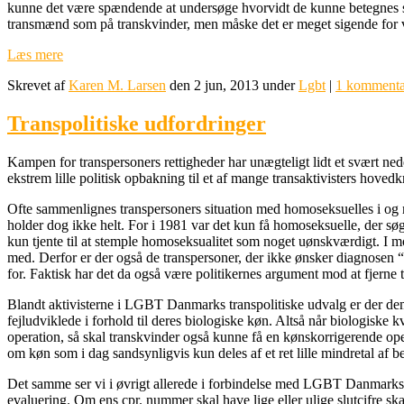
kunne det være spændende at undersøge hvorvidt de kunne betegnes 
transmænd som på transkvinder, men måske det er meget sigende for vor
Læs mere
Skrevet af
Karen M. Larsen
den 2 jun, 2013 under
Lgbt
|
1 kommenta
Transpolitiske udfordringer
Kampen for transpersoners rettigheder har unægteligt lidt et svært neder
ekstrem lille politisk opbakning til et af mange transaktivisters hovedk
Ofte sammenlignes transpersoners situation med homoseksuelles i og m
holder dog ikke helt. For i 1981 var det kun få homoseksuelle, der sø
kun tjente til at stemple homoseksualitet som noget uønskværdigt. I m
med. Derfor er der også de transpersoner, der ikke ønsker diagnosen “t
for. Faktisk har det da også være politikernes argument mod at fjerne
Blandt aktivisterne i LGBT Danmarks transpolitiske udvalg er der dem
fejludviklede i forhold til deres biologiske køn. Altså når biologiske 
operation, så skal transkvinder også kunne få en kønskorrigerende op
om køn som i dag sandsynligvis kun deles af et ret lille mindretal af b
Det samme ser vi i øvrigt allerede i forbindelse med LGBT Danmarks k
evaluering. Om ens cpr. nummer skal have lige eller ulige slutcifre sk