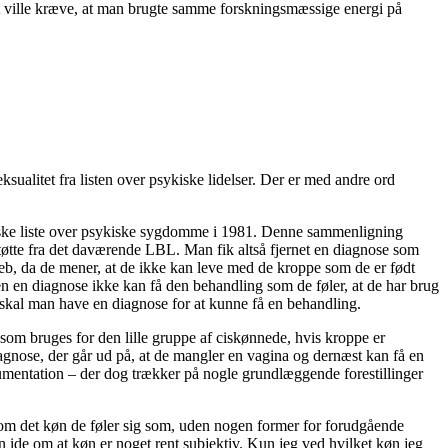
 ville kræve, at man brugte samme forskningsmæssige energi på
ksualitet fra listen over psykiske lidelser. Der er med andre ord
danske liste over psykiske sygdomme i 1981. Denne sammenligning
støtte fra det daværende LBL. Man fik altså fjernet en diagnose som
reb, da de mener, at de ikke kan leve med de kroppe som de er født
den en diagnose ikke kan få den behandling som de føler, at de har brug
 skal man have en diagnose for at kunne få en behandling.
om bruges for den lille gruppe af ciskønnede, hvis kroppe er
 diagnose, der går ud på, at de mangler en vagina og dernæst kan få en
umentation – der dog trækker på nogle grundlæggende forestillinger
 som det køn de føler sig som, uden nogen former for forudgående
n ide om at køn er noget rent subjektiv. Kun jeg ved hvilket køn jeg