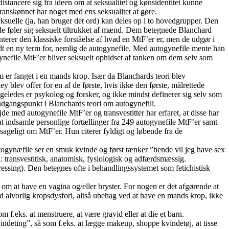
 distancere sig fra ideen om at seksualitet og kønsidentitet kunne
nskønnet har noget med ens seksualitet at gøre.
suelle (ja, han bruger det ord) kan deles op i to hovedgrupper. Den
 de føler sig seksuelt tiltrukket af mænd. Dem betegnede Blanchard
erer den klassiske forståelse af hvad en MtF’er er, men de udgør i
ndt en ny term for, nemlig de autogynefile. Med autogynefile mente han
ynefile MtF’er bliver seksuelt ophidset af tanken om dem selv som
m er fanget i en mands krop. Især da Blanchards teori blev
lev offer for en af de første, hvis ikke den første, målrettede
igeledes er psykolog og forsker, og ikke mindst definerer sig selv som
dgangspunkt i Blanchards teori om autogynefili.
e med autogynefile MtF’er og transvestitter har erfaret, at disse har
at indsamle personlige fortællinger fra 249 autogynefile MtF’er samt
ageligt om MtF’er. Hun citerer fyldigt og løbende fra de
togynæfile ser en smuk kvinde og først tænker ”hende vil jeg have sex
: transvestitisk, anatomisk, fysiologisk og adfærdsmæssig.
dressing). Den betegnes ofte i behandlingssystemet som fetichistisk
om at have en vagina og/eller bryster. For nogen er det afgørende at
d alvorlig kropsdysfori, altså ubehag ved at have en mands krop, ikke
f.eks. at menstruere, at være gravid eller at die et barn.
ndeting”, så som f.eks. at lægge makeup, shoppe kvindetøj, at tisse