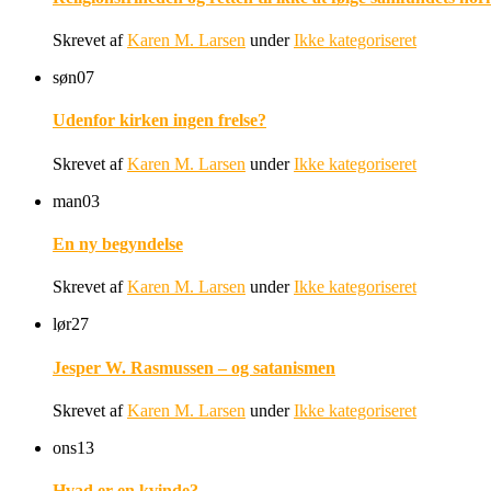
Skrevet af
Karen M. Larsen
under
Ikke kategoriseret
søn
07
Udenfor kirken ingen frelse?
Skrevet af
Karen M. Larsen
under
Ikke kategoriseret
man
03
En ny begyndelse
Skrevet af
Karen M. Larsen
under
Ikke kategoriseret
lør
27
Jesper W. Rasmussen – og satanismen
Skrevet af
Karen M. Larsen
under
Ikke kategoriseret
ons
13
Hvad er en kvinde?