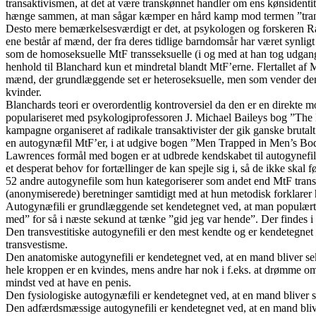
transaktivismen, at det at være transkønnet handler om ens kønsidentitet
hænge sammen, at man sågar kæmper en hård kamp mod termen ”transsek
Desto mere bemærkelsesværdigt er det, at psykologen og forskeren Ray
ene består af mænd, der fra deres tidlige barndomsår har været synlig
som de homoseksuelle MtF transseksuelle (i og med at han tog udgangs
henhold til Blanchard kun et mindretal blandt MtF’erne. Flertallet af
mænd, der grundlæggende set er heteroseksuelle, men som vender deres
kvinder.
Blanchards teori er overordentlig kontroversiel da den er en direkte 
populariseret med psykologiprofessoren J. Michael Baileys bog ”The Ma
kampagne organiseret af radikale transaktivister der gik ganske brutal
en autogynæfil MtF’er, i at udgive bogen ”Men Trapped in Men’s Bodi
Lawrences formål med bogen er at udbrede kendskabet til autogynefili d
et desperat behov for fortællinger de kan spejle sig i, så de ikke ska
52 andre autogynefile som hun kategoriserer som andet end MtF transs
(anonymiserede) beretninger samtidigt med at hun metodisk forklarer 
Autogynæfili er grundlæggende set kendetegnet ved, at man populært s
med” for så i næste sekund at tænke ”gid jeg var hende”. Der findes i
Den transvestitiske autogynefili er den mest kendte og er kendetegnet 
transvestisme.
Den anatomiske autogynefili er kendetegnet ved, at en mand bliver sek
hele kroppen er en kvindes, mens andre har nok i f.eks. at drømme om 
mindst ved at have en penis.
Den fysiologiske autogynæfili er kendetegnet ved, at en mand bliver se
Den adfærdsmæssige autogynefili er kendetegnet ved, at en mand bliver