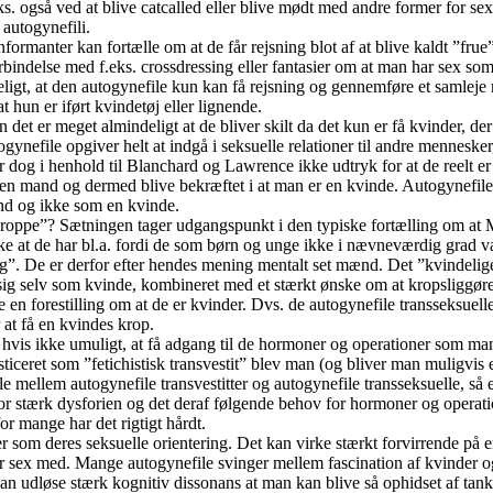
s. også ved at blive catcalled eller blive mødt med andre former for se
 autogynefili.
anter kan fortælle om at de får rejsning blot af at blive kaldt ”frue” 
rbindelse med f.eks. crossdressing eller fantasier om at man har sex so
ligt, at den autogynefile kun kan få rejsning og gennemføre et samleje 
 hun er iført kvindetøj eller lignende.
 det er meget almindeligt at de bliver skilt da det kun er få kvinder, d
ogynefile opgiver helt at indgå i seksuelle relationer til andre mennesk
dog i henhold til Blanchard og Lawrence ikke udtryk for at de reelt er 
af en mand og dermed blive bekræftet i at man er en kvinde. Autogynefil
nd og ikke som en kvinde.
ppe”? Sætningen tager udgangspunkt i den typiske fortælling om at M
e at de har bl.a. fordi de som børn og unge ikke i nævneværdig grad va
ag”. De er derfor efter hendes mening mentalt set mænd. Det ”kvindelige
m sig selv som kvinde, kombineret med et stærkt ønske om at kropsliggør
en forestilling om at de er kvinder. Dvs. de autogynefile transseksuelles
 at få en kvindes krop.
t hvis ikke umuligt, at få adgang til de hormoner og operationer som ma
iceret som ”fetichistisk transvestit” blev man (og bliver man muligvis 
e mellem autogynefile transvestitter og autogynefile transseksuelle, så 
vor stærk dysforien og det deraf følgende behov for hormoner og operatio
 for mange har det rigtigt hårdt.
som deres seksuelle orientering. Det kan virke stærkt forvirrende på
ex med. Mange autogynefile svinger mellem fascination af kvinder og e
kan udløse stærk kognitiv dissonans at man kan blive så ophidset af tank