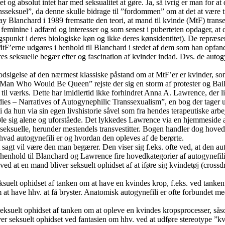
 og absolut intet har med seksualitet at gøre. Ja, så ivrig er man for at
suel”, da denne skulle bidrage til ”fordommen” om at det at være tra
 Blanchard i 1989 fremsatte den teori, at mand til kvinde (MtF) transek
t feminine i adfærd og interesser og som senest i puberteten opdager, at
punkt i deres biologiske køn og ikke deres kønsidentitet). De repræsent
 MtF’erne udgøres i henhold til Blanchard i stedet af dem som han opfa
 seksuelle begær efter og fascination af kvinder indad. Dvs. de autog
modsigelse af den nærmest klassiske påstand om at MtF’er er kvinder, so
n Who Would Be Queen” rejste der sig en storm af protester og Bailey b
t til værks. Dette har imidlertid ikke forhindret Anna A. Lawrence, der l
es – Narratives of Autogynephilic Transsexualism”, en bog der tager u
a hun via sin egen livshistorie såvel som fra hendes terapeutiske arbejd
l føle sig alene og uforståede. Det lykkedes Lawrence via en hjemmeside 
eksuelle, herunder mestendels transvestitter. Bogen handler dog hoveds
hvad autogynefili er og hvordan den opleves af de berørte.
agt vil være den man begærer. Den viser sig f.eks. ofte ved, at den au
 henhold til Blanchard og Lawrence fire hovedkategorier af autogynefili
ved at en mand bliver seksuelt ophidset af at iføre sig kvindetøj (cross
suelt ophidset af tanken om at have en kvindes krop, f.eks. ved tanken 
at have hhv. at få bryster. Anatomisk autogynefili er ofte forbundet me
ksuelt ophidset af tanken om at opleve en kvindes kropsprocesser, såsom 
 seksuelt ophidset ved fantasien om hhv. ved at udføre stereotype ”kvi