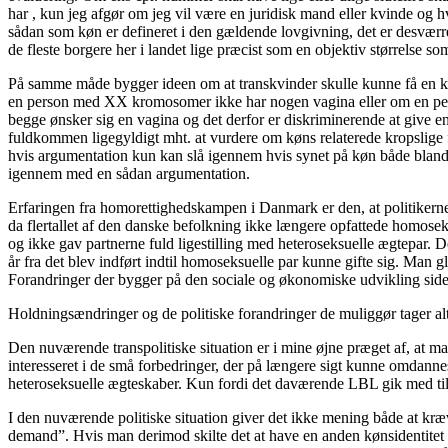
har , kun jeg afgør om jeg vil være en juridisk mand eller kvinde og 
sådan som køn er defineret i den gældende lovgivning, det er desværre
de fleste borgere her i landet lige præcist som en objektiv størrelse 
På samme måde bygger ideen om at transkvinder skulle kunne få en kø
en person med XX kromosomer ikke har nogen vagina eller om en per
begge ønsker sig en vagina og det derfor er diskriminerende at give en
fuldkommen ligegyldigt mht. at vurdere om køns relaterede kropslige fo
hvis argumentation kun kan slå igennem hvis synet på køn både blandt 
igennem med en sådan argumentation.
Erfaringen fra homorettighedskampen i Danmark er den, at politikernes v
da flertallet af den danske befolkning ikke længere opfattede homoseks
og ikke gav partnerne fuld ligestilling med heteroseksuelle ægtepar. De
år fra det blev indført indtil homoseksuelle par kunne gifte sig. Ma
Forandringer der bygger på den sociale og økonomiske udvikling siden
Holdningsændringer og de politiske forandringer de muliggør tager al
Den nuværende transpolitiske situation er i mine øjne præget af, at ma
interesseret i de små forbedringer, der på længere sigt kunne omdanne
heteroseksuelle ægteskaber. Kun fordi det daværende LBL gik med til e
I den nuværende politiske situation giver det ikke mening både at kræv
demand”. Hvis man derimod skilte det at have en anden kønsidentitet en