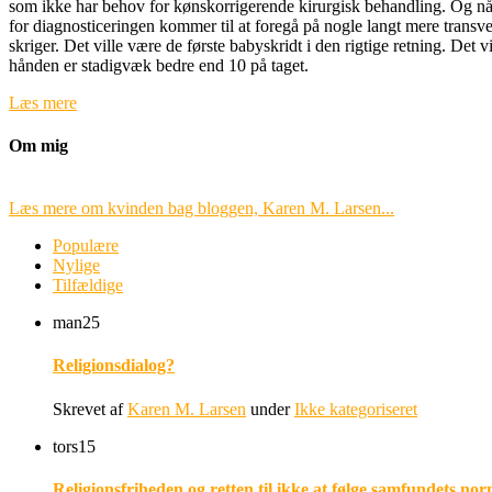
som ikke har behov for kønskorrigerende kirurgisk behandling. Og når p
for diagnosticeringen kommer til at foregå på nogle langt mere trans
skriger. Det ville være de første babyskridt i den rigtige retning. De
hånden er stadigvæk bedre end 10 på taget.
Læs mere
Om mig
Læs mere om kvinden bag bloggen, Karen M. Larsen...
Populære
Nylige
Tilfældige
man
25
Religionsdialog?
Skrevet af
Karen M. Larsen
under
Ikke kategoriseret
tors
15
Religionsfriheden og retten til ikke at følge samfundets nor