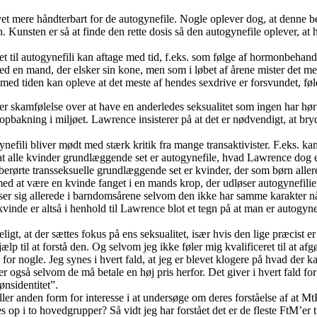
t mere håndterbart for de autogynefile. Nogle oplever dog, at denne beh
 Kunsten er så at finde den rette dosis så den autogynefile oplever, at
 til autogynefili kan aftage med tid, f.eks. som følge af hormonbehand
 en mand, der elsker sin kone, men som i løbet af årene mister det mest
tiden kan opleve at det meste af hendes sexdrive er forsvundet, føler h
r skamfølelse over at have en anderledes seksualitet som ingen har hørt
 opbakning i miljøet. Lawrence insisterer på at det er nødvendigt, at bry
efili bliver mødt med stærk kritik fra mange transaktivister. F.eks. k
at alle kvinder grundlæggende set er autogynefile, hvad Lawrence dog e
e berørte transseksuelle grundlæggende set er kvinder, der som børn all
 med at være en kvinde fanget i en mands krop, der udløser autogynefili
k viser sig allerede i barndomsårene selvom den ikke har samme karakte
inde er altså i henhold til Lawrence blot et tegn på at man er autogynef
igt, at der sættes fokus på ens seksualitet, især hvis den lige præcist er
ælp til at forstå den. Og selvom jeg ikke føler mig kvalificeret til at af
 for nogle. Jeg synes i hvert fald, at jeg er blevet klogere på hvad der 
 også selvom de må betale en høj pris herfor. Det giver i hvert fald fo
ønsidentitet”.
er anden form for interesse i at undersøge om deres forståelse af at M
 op i to hovedgrupper? Så vidt jeg har forstået det er de fleste FtM’er t