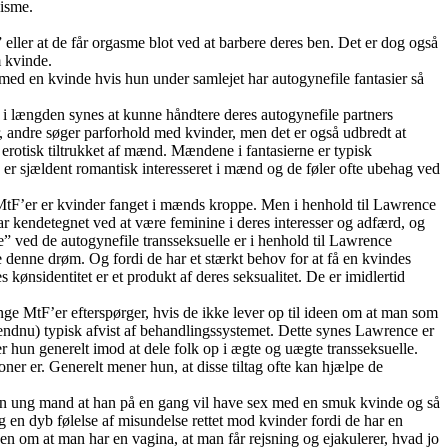
xisme.
eller at de får orgasme blot ved at barbere deres ben. Det er dog også
m kvinde.
med en kvinde hvis hun under samlejet har autogynefile fantasier så
er i længden synes at kunne håndtere deres autogynefile partners
er, andre søger parforhold med kvinder, men det er også udbredt at
erotisk tiltrukket af mænd. Mændene i fantasierne er typisk
e er sjældent romantisk interesseret i mænd og de føler ofte ubehag ved
tF’er er kvinder fanget i mænds kroppe. Men i henhold til Lawrence
r kendetegnet ved at være feminine i deres interesser og adfærd, og
” ved de autogynefile transseksuelle er i henhold til Lawrence
e denne drøm. Og fordi de har et stærkt behov for at få en kvindes
 kønsidentitet er et produkt af deres seksualitet. De er imidlertid
nge MtF’er efterspørger, hvis de ikke lever op til ideen om at man som
endnu) typisk afvist af behandlingssystemet. Dette synes Lawrence er
er hun generelt imod at dele folk op i ægte og uægte transseksuelle.
ner er. Generelt mener hun, at disse tiltag ofte kan hjælpe de
 en ung mand at han på en gang vil have sex med en smuk kvinde og så
n dyb følelse af misundelse rettet mod kvinder fordi de har en
en om at man har en vagina, at man får rejsning og ejakulerer, hvad jo