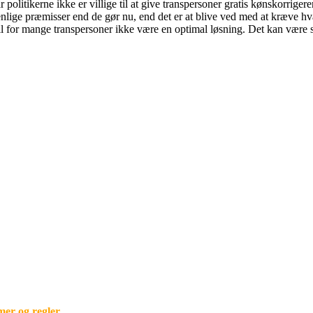
olitikerne ikke er villige til at give transpersoner gratis kønskorrige
venlige præmisser end de gør nu, end det er at blive ved med at kræve 
t vil for mange transpersoner ikke være en optimal løsning. Det kan være
mer og regler