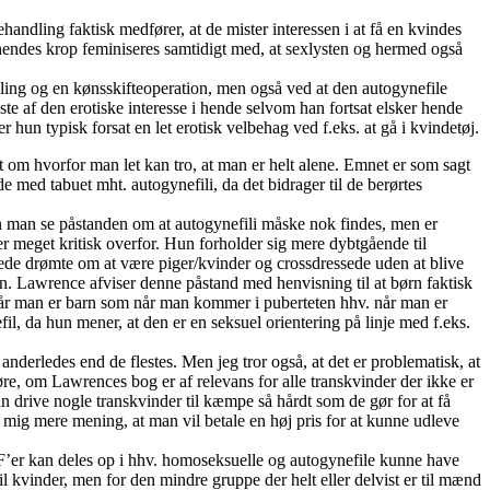
andling faktisk medfører, at de mister interessen i at få en kvindes
 hendes krop feminiseres samtidigt med, at sexlysten og hermed også
ling og en kønsskifteoperation, men også ved at den autogynefile
e af den erotiske interesse i hende selvom han fortsat elsker hende
un typisk forsat en let erotisk velbehag ved f.eks. at gå i kvindetøj.
 om hvorfor man let kan tro, at man er helt alene. Emnet er som sagt
de med tabuet mht. autogynefili, da det bidrager til de berørtes
an man se påstanden om at autogynefili måske nok findes, men er
r meget kritisk overfor. Hun forholder sig mere dybtgående til
erede drømte om at være piger/kvinder og crossdressede uden at blive
en. Lawrence afviser denne påstand med henvisning til at børn faktisk
r når man er barn som når man kommer i puberteten hhv. når man er
il, da hun mener, at den er en seksuel orientering på linje med f.eks.
 anderledes end de flestes. Men jeg tror også, at det er problematisk, at
gøre, om Lawrences bog er af relevans for alle transkvinder der ikke er
kan drive nogle transkvinder til kæmpe så hårdt som de gør for at få
r mig mere mening, at man vil betale en høj pris for at kunne udleve
tF’er kan deles op i hhv. homoseksuelle og autogynefile kunne have
il kvinder, men for den mindre gruppe der helt eller delvist er til mænd