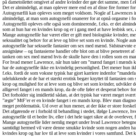
på dametoilettet omgivet af andre kvinder der gør det samme, men f.ek
Det er almindeligt, at man oplever mere end en af disse fire former for
Autogynæfili kan opleves som meget voldsom. Nogle af Lawrences inform
almindeligt, at man som autogynefil onanerer for at opnå orgasme i fo
Autogynefili opleves ofte også som dominerende, f.eks. er det alminde
som at hun har en kvindes krop og er i gang med at have lesbisk sex, at
Mange autogynefile har været eller er gift med biologiske kvinder, men
seksualitet og behov for at leve og blive set som en kvinde. Nogle aut
autogynefile har seksuelle fantasier om sex med mænd. Sidstnævnte er 
ansigtsløse – og fantasierne handler ofte blot om at blive penetreret 
tanken om sex med mænd hvis de skulle have den i rollen som en ma
For hvad mener Lawrence, når hun taler om ”mænd fanget i mænds kro
har de autogynefile ikke en kvindelig personlighed. Det mener hun ikk
f.eks. fordi de som voksne typisk har gjort karriere indenfor ”mandef
udelukkende at de har et stærkt erotisk begær knyttet til fantasien o
krop og mulighed for at leve som og blive set som kvinder, udvikler de 
alligevel fanget i en mands krop, da de ofte føler et desperat behov for
Det forholder sig imidlertid sådan, at det typisk har været meget svær
”ægte” MtF’er er en kvinde fanget i en mands krop. Blev man diagnost
meget problematisk. Ud over at hun mener, at der ikke er store forskell
Det afgørende er i forhold til behandling i stedet, ifølge Lawrence, h
autogynefile til et bedre liv, eller i det hele taget sikre at de overlever,
Mange autogynefile lider nemlig meget under hvad Lawrence betegner 
samtidigt hermed vil være denne smukke kvinde som nogen anden har s
kvindes krop og har lov til at leve som kvinder i vores samfund. Det 