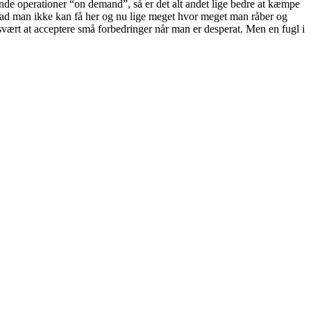
rende operationer “on demand”, så er det alt andet lige bedre at kæmpe
hvad man ikke kan få her og nu lige meget hvor meget man råber og
 svært at acceptere små forbedringer når man er desperat. Men en fugl i