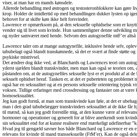
viser, at man har en mands kønsdele.
Allerede behandling med østrogen og testosteronblokkere kan gøre live
krop. Holder de imidlertid op med behandlingen dukker lysten op igen.
behovet for at skifte køn ikke helt forsvinder.
Lawrence er opmærksom på, at den seksuelle ophidselse som er knyttet
vender sig til livet som kvinde. Hun sammenligner denne udvikling med
og nyder samværet med hende. Selvom den autogynefile mtF’er altså med 
Lawrence taler om at mange autogynefile, inklusive hende selv, opleve
tabubelagt også blandt transkønnede, så det er svært at finde støtte og
psykiske mistrivsel.
Det ændrer dog ikke ved, at Blanchards og Lawrences teori om autogyn
yderst sjælden blandt transkvinder, men man kan også se teorien om, 
påstanden om, at de autogynefiles seksuelle lyst er et produkt af at d
seksuelt ophidset heraf. Tanken er, at det er puberteten og problemet
også har en seksualitet og at en persons seksuelle orientering typis
voksen. Tidlige erfaringer med crossdressing og fantasier om at være kv
homoseksualitet.
Jeg kan godt forstå, at man som transkvinde kan føle, at det er ubehagel
man i den grad tabubelægger transkvinders seksualitet at de ikke får hj
til mænd, så kan jeg godt forestille mig, at den kunne være af relevans
hormoner og operationer og generelt for at blive anerkendt som kvinder
sin seksualitet end for at kunne realisere end mærkeligt udefinerbar ”k
Hvad jeg til gengæld savner hos både Blanchard og Lawrence er en ell
relevans for kvinde til mand transseksuelle (FtM’er). Kan de også deles