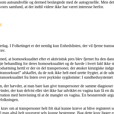
som autoandrofile og dermed beslægtede med de autogynefile. Men det
es samfund, at der indtil videre ikke har været interesse herfor.
r
lag. I Folketinget er det nemlig kun Enhedslisten, der vil fjerne transse
rav.
ed, at homoseksualitet efter et aktivistisk pres blev fjernet fra den 
gte behandling for deres homoseksualitet og de havde i hvert fald ikke 
odsætning hertil er der en del transpersoner, der ønsker kirurgiske indg
ransseksuel” afskaffet, da de nok ikke helt med urette frygter, at de u
 transseksualitet fra listen over psykiske sygdomme: I sundhedssystemet
, der hævder, at man bare kan give transpersoner de samme diagnoser s
kvinder, der kun delvist eller slet ikke har udviklet en vagina kan få en
eration med henvisning til at de mangler en vagina. En besnærende arg
efolkningen.
rav om at transpersoner helt frit skal kunne kræve at blive registeret
al man altså helt suverænt selv kunne bestemme. Bag dette krav ligger e