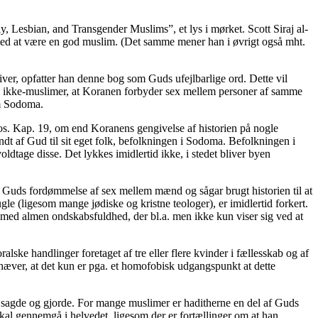
, Lesbian, and Transgender Muslims”, et lys i mørket. Scott Siraj al-
med at være en god muslim. (Det samme mener han i øvrigt også mht.
er, opfatter han denne bog som Guds ufejlbarlige ord. Dette vil
og ikke-muslimer, at Koranen forbyder sex mellem personer af samme
om Sodoma.
Mos. Kap. 19, om end Koranens gengivelse af historien på nogle
ndt af Gud til sit eget folk, befolkningen i Sodoma. Befolkningen i
ldtage disse. Det lykkes imidlertid ikke, i stedet bliver byen
 Guds fordømmelse af sex mellem mænd og sågar brugt historien til at
le (ligesom mange jødiske og kristne teologer), er imidlertid forkert.
med almen ondskabsfuldhed, der bl.a. men ikke kun viser sig ved at
lske handlinger foretaget af tre eller flere kvinder i fællesskab og af
æver, at det kun er pga. et homofobisk udgangspunkt at dette
sagde og gjorde. For mange muslimer er haditherne en del af Guds
l gennemgå i helvedet, ligesom der er fortællinger om at han