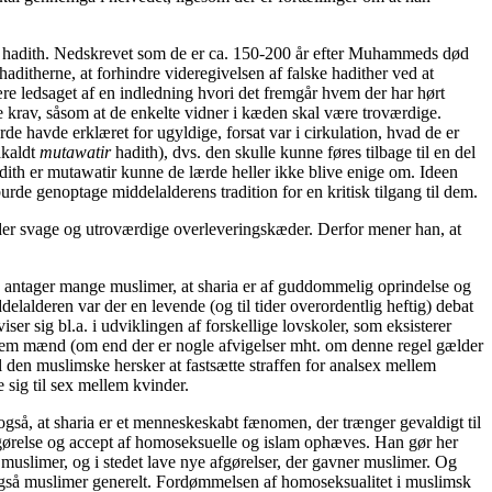
or hadith. Nedskrevet som de er ca. 150-200 år efter Muhammeds død
ditherne, at forhindre videregivelsen af falske hadither ved at
re ledsaget af en indledning hvori det fremgår hvem der har hørt
 krav, såsom at de enkelte vidner i kæden skal være troværdige.
e havde erklæret for ugyldige, forsat var i cirkulation, hvad de er
åkaldt
mutawatir
hadith), dvs. den skulle kunne føres tilbage til en del
hadith er mutawatir kunne de lærde heller ikke blive enige om. Ideen
rde genoptage middelalderens tradition for en kritisk tilgang til dem.
nder svage og utroværdige overleveringskæder. Derfor mener han, at
 antager mange muslimer, at sharia er af guddommelig oprindelse og
lalderen var der en levende (og til tider overordentlig heftig) debat
 sig bl.a. i udviklingen af forskellige lovskoler, som eksisterer
ellem mænd (om end der er nogle afvigelser mht. om denne regel gælder
 den muslimske hersker at fastsætte straffen for analsex mellem
 sig til sex mellem kvinder.
gså, at sharia er et menneskeskabt fænomen, der trænger gevaldigt til
igørelse og accept af homoseksuelle og islam ophæves. Han gør her
 muslimer, og i stedet lave nye afgørelser, der gavner muslimer. Og
gså muslimer generelt. Fordømmelsen af homoseksualitet i muslimsk