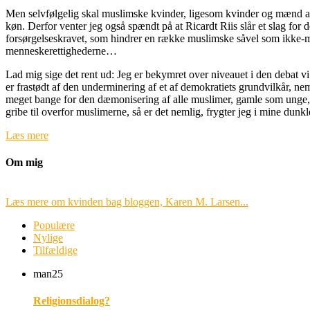
Men selvfølgelig skal muslimske kvinder, ligesom kvinder og mænd af en
køn. Derfor venter jeg også spændt på at Ricardt Riis slår et slag for
forsørgelseskravet, som hindrer en række muslimske såvel som ikke-mu
menneskerettighederne…
Lad mig sige det rent ud: Jeg er bekymret over niveauet i den debat vi 
er frastødt af den underminering af et af demokratiets grundvilkår, neml
meget bange for den dæmonisering af alle muslimer, gamle som unge, fu
gribe til overfor muslimerne, så er det nemlig, frygter jeg i mine du
Læs mere
Om mig
Læs mere om kvinden bag bloggen, Karen M. Larsen...
Populære
Nylige
Tilfældige
man
25
Religionsdialog?