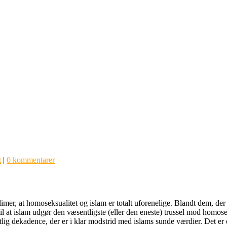
t
|
0 kommentarer
er, at homoseksualitet og islam er totalt uforenelige. Blandt dem, der 
 til at islam udgør den væsentligste (eller den eneste) trussel mod hom
ig dekadence, der er i klar modstrid med islams sunde værdier. Det er d