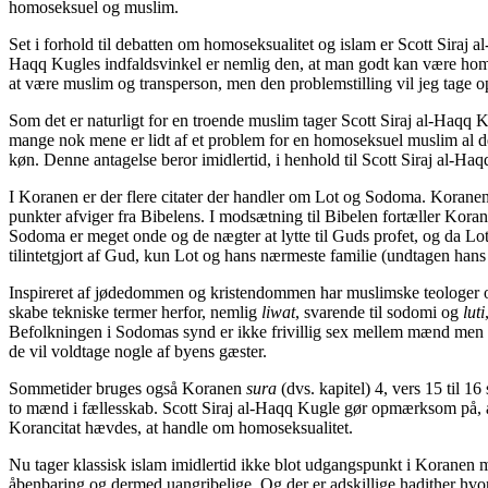
homoseksuel og muslim.
Set i forhold til debatten om homoseksualitet og islam er Scott Siraj
Haqq Kugles indfaldsvinkel er nemlig den, at man godt kan være hom
at være muslim og transperson, men den problemstilling vil jeg tage op 
Som det er naturligt for en troende muslim tager Scott Siraj al-Haqq
mange nok mene er lidt af et problem for en homoseksuel muslim al d
køn. Denne antagelse beror imidlertid, i henhold til Scott Siraj al-Ha
I Koranen er der flere citater der handler om Lot og Sodoma. Koranen 
punkter afviger fra Bibelens. I modsætning til Bibelen fortæller Koran
Sodoma er meget onde og de nægter at lytte til Guds profet, og da Lot (
tilintetgjort af Gud, kun Lot og hans nærmeste familie (undtagen hans
Inspireret af jødedommen og kristendommen har muslimske teologer og
skabe tekniske termer herfor, nemlig
liwat
, svarende til sodomi og
luti
Befolkningen i Sodomas synd er ikke frivillig sex mellem mænd men i
de vil voldtage nogle af byens gæster.
Sommetider bruges også Koranen
sura
(dvs. kapitel) 4, vers 15 til 1
to mænd i fællesskab. Scott Siraj al-Haqq Kugle gør opmærksom på, a
Korancitat hævdes, at handle om homoseksualitet.
Nu tager klassisk islam imidlertid ikke blot udgangspunkt i Koranen 
åbenbaring og dermed uangribelige. Og der er adskillige hadither h