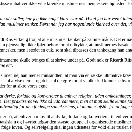
disse initiativer ikke ville krænke muslimernes menneskerettigheder. To 
 dèr stiller, har jeg ikke noget klart svar på. Hvad jeg har været intere
n muslimer tænker. Først når jeg har nogenlunde klarhed over det, vil j
t Riis virkelig tror, at alle muslimer tænker på samme måde. Det er nær
t han øjensynligt ikke føler behov for at udtrykke, at muslimernes basal
ennesker, men i stedet en etik, som skal tilpasses den tankegang han anta
imamerne skulle tvinges til at skrive under på. Godt nok er Ricardt Riis 
rne er
”.
slimer, nej han mener minsandten, at man via en række ultimative krav
e skal afvise dem – og det skal de gøre for at vi alle skal kunne se hvor f
er for at sikre vores egne.
 at dyrke, forlade og konverterer til enhver religion, uden omkostninger,
lam. Det praktiseres vel ikke så udbredt mere, men at man skulle kunne fo
 nødvendigt for den fredelige sameksistens, at imamer afstår fra at følg
der på, at enhver har lov til at dyrke, forlade og konverterer til enhve
k statsislam og i øvrigt udgør den største gruppe af organiserede muslim
ølge loven. Og selvfølgelig skal ingen udsættes for vold eller trusler, fo