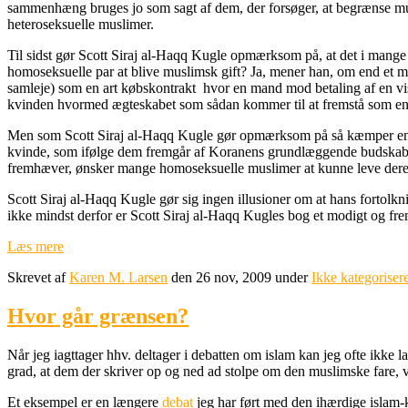
sammenhæng bruges jo som sagt af dem, der forsøger, at begrænse mus
heteroseksuelle muslimer.
Til sidst gør Scott Siraj al-Haqq Kugle opmærksom på, at det i mange v
homoseksuelle par at blive muslimsk gift? Ja, mener han, om end et m
samleje) som en art købskontrakt hvor en mand mod betaling af en vis 
kvinden hvormed ægteskabet som sådan kommer til at fremstå som en o
Men som Scott Siraj al-Haqq Kugle gør opmærksom på så kæmper en ræ
kvinde, som ifølge dem fremgår af Koranens grundlæggende budskab. 
fremhæver, ønsker mange homoseksuelle muslimer at kunne leve deres 
Scott Siraj al-Haqq Kugle gør sig ingen illusioner om at hans fortolkn
ikke mindst derfor er Scott Siraj al-Haqq Kugles bog et modigt og fre
Læs mere
Skrevet af
Karen M. Larsen
den 26 nov, 2009 under
Ikke kategorisere
Hvor går grænsen?
Når jeg iagttager hhv. deltager i debatten om islam kan jeg ofte ikke
grad, at dem der skriver op og ned ad stolpe om den muslimske fare, vil
Et eksempel er en længere
debat
jeg har ført med den ihærdige islam-k