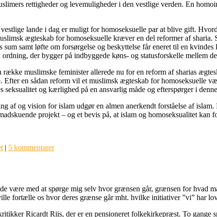
limers rettigheder og levemuligheder i den vestlige verden. En homoin
estlige lande i dag er muligt for homoseksuelle par at blive gift. Hvord
uslimsk ægteskab for homoseksuelle kræver en del reformer af sharia. Sh
sum samt løfte om forsørgelse og beskyttelse får eneret til en kvindes 
rdning, der bygger på indbyggede køns- og statusforskelle mellem de 
kke muslimske feminister allerede nu for en reform af sharias ægtesk
Efter en sådan reform vil et muslimsk ægteskab for homoseksuelle vær
seksualitet og kærlighed på en ansvarlig måde og efterspørger i denne
ing af og vision for islam udgør en almen anerkendt forståelse af islam
madskuende projekt – og et bevis på, at islam og homoseksualitet kan f
t
|
5 kommentarer
 lade være med at spørge mig selv hvor grænsen går, grænsen for hvad man
le fortælle os hvor deres grænse går mht. hvilke initiativer ”vi” har lov
ritikker Ricardt Riis, der er en pensioneret folkekirkepræst. To gange sp