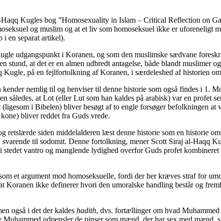
 al-Haqq Kugles bog ”Homosexuality in Islam – Critical Reflection on Gay
oseksuel og muslim og at et liv som homoseksuel ikke er uforeneligt 
i en separat artikel).
 Kugle udgangspunkt i Koranen, og som den muslimske sædvane foreskriv
en stund, at det er en almen udbredt antagelse, både blandt muslimer 
qq Kugle, på en fejlfortolkning af Koranen, i særdeleshed af historien 
kender nemlig til og henviser til denne historie som også findes i 1. 
en således, at Lot (eller Lut som han kaldes på arabisk) var en profet se
ligesom i Bibelen) bliver besøgt af to engle forsøger befolkningen at vo
 kone) bliver reddet fra Guds vrede.
 retslærde siden middelalderen læst denne historie som en historie om
, svarende til sodomit. Denne fortolkning, mener Scott Siraj al-Haqq Kug
 stedet vantro og manglende lydighed overfor Guds profet kombineret 
6 som et argument mod homoseksuelle, fordi der her kræves straf for umora
t Koranen ikke definerer hvori den umoralske handling består og fremh
men også i det der kaldes
hadith
, dvs. fortællinger om hvad Muhammed 
vor Muhammed udpensler de pinser som mænd, der har sex med mænd, ska