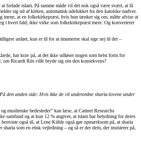
r at forlade islam. På samme måde vil det nok også være svært, at få
 melder sig ud af kirken, automatisk udelukket fra den katolske nadver.
g mene, at en folkekirkepræst, hvis hun tænker sig om, måtte afvise at
eg i hvert fald, ikke virke som folkekirkepræst mere. Og konverterer
ere anført, kun er til for at imamerne skal sige nej til det –
klæde, har krav på, at det ikke udløser nogen som helst form for
e, om Ricardt Riis ville bryde sig om den konsekvens?
et. På den anden side: Hvis ikke de vil underordne sharia-lovene under
og muslimske bedesteder” kan læse, at Catinet Researchs
ske samfund og at kun 12 % angiver, at islam har betydning for deres
eg henviste også til, at Lene Kühle også gør opmærksom på, at sharia
r sharia som en etisk vejledning – og så er der dem, der insisterer på,