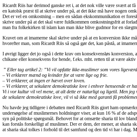
Ricardt Riis har derimod ganske ret i, at det nok ville være svært at 
en katolsk præst til at skrive under på, at det ikke må have nogen omko
Det er vel en omkostning – men en sådan ekskommunikation er foreskrev
skrive under på at det skal være fuldkommen omkostningsfrit at forlad
man fra folkekirken til islam kan man ikke blive gudmor for en slægtn
Kravet om at imamerne skal skrive under på at en konversion ikke må få
hvorefter man, som Ricardt Riis så også gør det, kan påstå, at imamern
I øvrigt ligger det jo også i dette krav om konsekvensløs konversion, 
chikane eller konsekvens for hende, f.eks. mht. retten til at være a
”
Eller tag artikel 2: ”Vi vil opfatte ikke-muslimer som vores ligeværd
– Vi erklærer mænd og kvinder for at være lige og frie.
– Vi erklærer, at ingen er hævet over loven.
– Vi erklærer, at sekulære demokratiske love i enhver henseende er h
Vi i vor kultur vil vel mene, at alt dette er naturligt og ligetil. Men
de sekulære demokratiske love, vil vi så ikke med garanti få probleme
Nu havde jeg tidligere i debatten med Ricardt Riis gjort ham opmær
undersøgelse af muslimernes holdninger viser, at kun 16 % af de adspu
syn på politiske spørgsmål. Behovet for at omsætte sharia til lov bla
kan forstås forskelligt af muslimer. Der er dem, der mener, at sharia sk
at sharia skal tolkes i forhold til det samfund og den tid vi har i dag. M