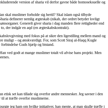
kluderende version af sharia vil derfor gavne både homoseksuelle og
an skal muslimer forholde sig hertil? Skal islam også tilbyde
aria definerer nemlig ægteskab (nikah, der ordret betyder lovligt
kønsorganer. Generelt giver sharia i dag manden flere rettigheder end
to, der indgår en aqd (en ægteskabskontrakt).
abslovgivning med fokus på at sikre den ligestilling mellem mand og
e muligt – og ønskværdigt. For, som Scott Siraj al-Haqq Kugle
 forbindelse Guds hjælp og bistand.
. Han ved godt at mange muslimer totalt vil afvise hans projekt. Men
orenes.
 etisk set kan tillade sig overfor andre mennesker. Jeg savner i den
 til at træffe overfor muslimerne.
urgte jeg ham om hvilke initiativer, han mente, at man skulle træffe i