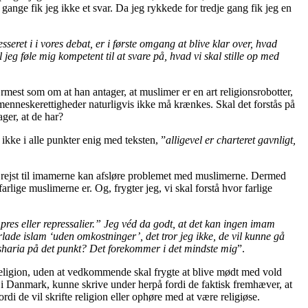
gange fik jeg ikke et svar. Da jeg rykkede for tredje gang fik jeg en
sseret i i vores debat, er i første omgang at blive klar over, hvad
eg føle mig kompetent til at svare på, hvad vi skal stille op med
mest som om at han antager, at muslimer er en art religionsrobotter,
e menneskerettigheder naturligvis ikke må krænkes. Skal det forstås på
ger, at de har?
ikke i alle punkter enig med teksten, ”
alligevel er charteret gavnligt,
 rejst til imamerne kan afsløre problemet med muslimerne. Dermed
arlige muslimerne er. Og, frygter jeg, vi skal forstå hvor farlige
 pres eller repressalier.” Jeg véd da godt, at det kan ingen imam
rlade islam ‘uden omkostninger’, det tror jeg ikke, de vil kunne gå
e sharia på det punkt? Det forekommer i det mindste mig
”.
r religion, uden at vedkommende skal frygte at blive mødt med vold
er i Danmark, kunne skrive under herpå fordi de faktisk fremhæver, at
rdi de vil skrifte religion eller ophøre med at være religiøse.