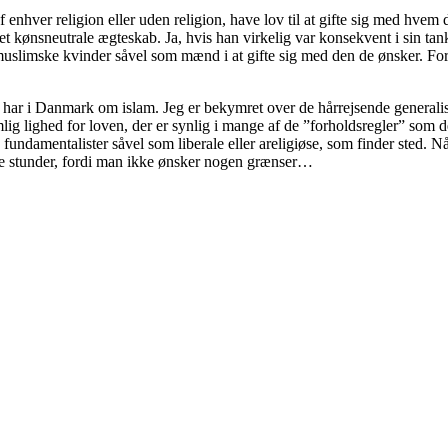
hver religion eller uden religion, have lov til at gifte sig med hvem de
 det kønsneutrale ægteskab. Ja, hvis han virkelig var konsekvent i sin 
slimske kvinder såvel som mænd i at gifte sig med den de ønsker. For 
har i Danmark om islam. Jeg er bekymret over de hårrejsende generaliserin
ig lighed for loven, der er synlig i mange af de ”forholdsregler” som der
ndamentalister såvel som liberale eller areligiøse, som finder sted. Nå
nkle stunder, fordi man ikke ønsker nogen grænser…