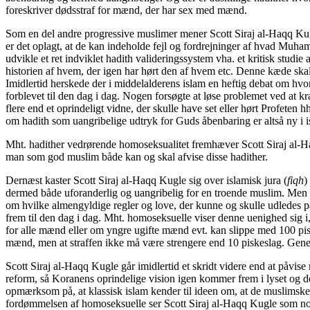
foreskriver dødsstraf for mænd, der har sex med mænd.
Som en del andre progressive muslimer mener Scott Siraj al-Haqq Kug
er det oplagt, at de kan indeholde fejl og fordrejninger af hvad Muha
udvikle et ret indviklet hadith valideringssystem vha. et kritisk studi
historien af hvem, der igen har hørt den af hvem etc. Denne kæde ska
Imidlertid herskede der i middelalderens islam en heftig debat om hvor
forblevet til den dag i dag. Nogen forsøgte at løse problemet ved at k
flere end et oprindeligt vidne, der skulle have set eller hørt Profeten
om hadith som uangribelige udtryk for Guds åbenbaring er altså ny i i
Mht. hadither vedrørende homoseksualitet fremhæver Scott Siraj al-Ha
man som god muslim både kan og skal afvise disse hadither.
Dernæst kaster Scott Siraj al-Haqq Kugle sig over islamisk jura (
fiqh
)
dermed både uforanderlig og uangribelig for en troende muslim. Men det
om hvilke almengyldige regler og love, der kunne og skulle udledes på
frem til den dag i dag. Mht. homoseksuelle viser denne uenighed sig 
for alle mænd eller om yngre ugifte mænd evt. kan slippe med 100 pisk
mænd, men at straffen ikke må være strengere end 10 piskeslag. Genere
Scott Siraj al-Haqq Kugle går imidlertid et skridt videre end at påvi
reform, så Koranens oprindelige vision igen kommer frem i lyset og 
opmærksom på, at klassisk islam kender til ideen om, at de muslimske 
fordømmelsen af homoseksuelle ser Scott Siraj al-Haqq Kugle som no