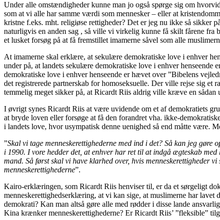
Under alle omstændigheder kunne man jo også spørge sig om hvorvidt all
som at vi alle har samme værdi som mennesker – eller at kristendommen 
kristne f.eks. mht. religiøse rettigheder? Det er jeg nu ikke så sikker
naturligvis en anden sag , så ville vi virkelig kunne få skilt fårene fr
et lusket forsøg på at få fremstillet imamerne såvel som alle musl
At imamerne skal erklære, at sekulære demokratiske love i enhver hensee
under på, at landets sekulære demokratiske love i enhver henseende er 
demokratiske love i enhver henseende er hævet over ”Bibelens vejledning”
det registrerede partnerskab for homoseksuelle. Der ville rejse sig et
temmelig meget sikker på, at Ricardt Riis aldrig ville kræve en sådan
I øvrigt synes Ricardt Riis at være uvidende om et af demokratiets gru
at bryde loven eller forsøge at få den forandret vha. ikke-demokrati
i landets love, hvor usympatisk denne uenighed så end måtte være. Me
”
Skal vi tage menneskerettighederne med ind i det? Så kan jeg gøre o
i 1990. I vore hedder det, at enhver har ret til at indgå ægteskab med 
mand. Så først skal vi have klarhed over, hvis menneskerettigheder vi ska
menneskerettighederne
”.
Kairo-erklæringen, som Ricardt Riis henviser til, er da et sørgeligt 
menneskerettighedserklæring, at vi kan sige, at muslimerne har lavet 
demokrati? Kan man altså gøre alle med rødder i disse lande ansvarlig
Kina krænker menneskerettighederne? Er Ricardt Riis’ ”fleksible” tilga