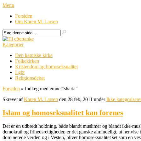
Menu
Forsiden
Om Karen M. Larsen
Kategorier
Den katolske kirke
Folkekirken
Kristendom og homoseksualitet
Lgbt
Religionsdebat
Forsiden
»
Indlæg med emnet
"
sharia"
Skrevet af
Karen M. Larsen
den 28 feb, 2011 under
Ikke kategorisere
Islam og homoseksualitet kan forenes
Det er en udbredt holdning, både blandt muslimer og blandt ikke-muslim
demokrati og frihedsrettigheder, er det ganske almindeligt, at henvise
dominerede verden og i Vesten, bliver homoseksualitet set som en vestl