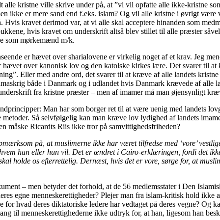
e kristne ville skrive under på, at ”vi vil opfatte alle ikke-kristne so
ikke er mere sand end f.eks. islam? Og vil alle kristne i øvrigt være v
 på. Hvis kravet derimod var, at vi alle skal acceptere hinanden som med
a bukkene, hvis kravet om underskrift altså blev stillet til alle præster 
imerne som mørkemænd m/k.
nde er hævet over sharialovene er virkelig noget af et krav. Jeg mener, 
hævet over kanonisk lov og den katolske kirkes lære. Det svarer til at k
. Eller med andre ord, det svarer til at kræve af alle landets kristne pr
 ramaskrig både i Danmark og i udlandet hvis Danmark krævede af alle lan
 underskrift fra kristne præster – men af imamer må man øjensynligt kr
ndprincipper: Man har som borger ret til at være uenig med landets lovgi
ske metoder. Så selvfølgelig kan man kræve lov lydighed af landets imam
n måske Ricardts Riis ikke tror på samvittighedsfriheden?
pmærksom på, at muslimerne ikke har været tilfredse med ‘vore’ vestli
hvem han eller hun vil. Det er ændret i Cairo-erklæringen, fordi det ikk
l holde os efterrettelig. Dernæst, hvis det er vore, sørge for, at muslims
dokument – men betyder det forhold, at de 56 medlemsstater i Den Islami
deres egne menneskerettigheder? Plejer man fra islam-kritisk hold ikke 
e for hvad deres diktatoriske ledere har vedtaget på deres vegne? Og ka
ng til menneskerettighederne ikke udtryk for, at han, ligesom han beskyld