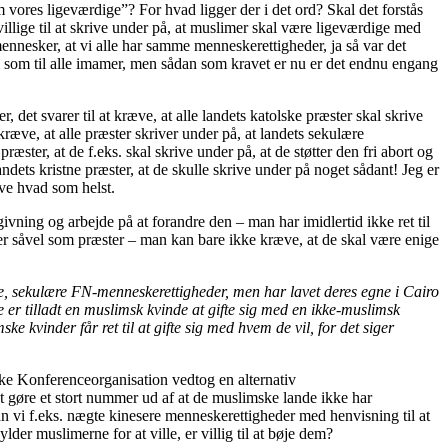
m vores ligeværdige”? For hvad ligger der i det ord? Skal det forstås
illige til at skrive under på, at muslimer skal være ligeværdige med
mennesker, at vi alle har samme menneskerettigheder, ja så var det
såvel som til alle imamer, men sådan som kravet er nu er det endnu engang
det svarer til at kræve, at alle landets katolske præster skal skrive
ræve, at alle præster skriver under på, at landets sekulære
æster, at de f.eks. skal skrive under på, at de støtter den fri abort og
dets kristne præster, at de skulle skrive under på noget sådant! Jeg er
æve hvad som helst.
vning og arbejde på at forandre den – man har imidlertid ikke ret til
er såvel som præster – man kan bare ikke kræve, at de skal være enige
ge, sekulære FN-menneskerettigheder, men har lavet deres egne i Cairo
e er tilladt en muslimsk kvinde at gifte sig med en ikke-muslimsk
ke kvinder får ret til at gifte sig med hvem de vil, for det siger
ske Konferenceorganisation vedtog en alternativ
at gøre et stort nummer ud af at de muslimske lande ikke har
n vi f.eks. nægte kinesere menneskerettigheder med henvisning til at
er muslimerne for at ville, er villig til at bøje dem?