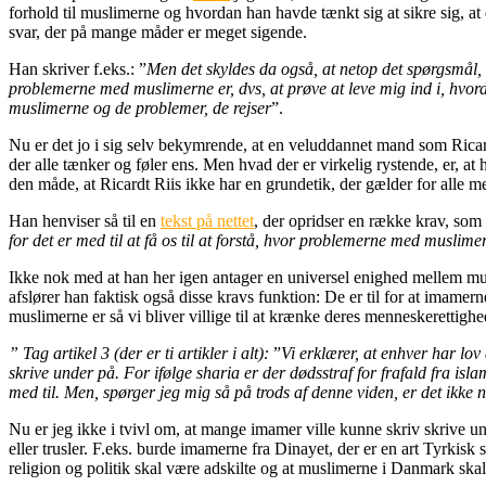
forhold til muslimerne og hvordan han havde tænkt sig at sikre sig, at 
svar, der på mange måder er meget sigende.
Han skriver f.eks.: ”
Men det skyldes da også, at netop det spørgsmål, du
problemerne med muslimerne er, dvs, at prøve at leve mig ind i, hvorda
muslimerne og de problemer, de rejser
”.
Nu er det jo i sig selv bekymrende, at en veluddannet mand som Ricard
der alle tænker og føler ens. Men hvad der er virkelig rystende, er, a
den måde, at Ricardt Riis ikke har en grundetik, der gælder for alle m
Han henviser så til en
tekst på nettet
, der opridser en række krav, som 
for det er med til at få os til at forstå, hvor problemerne med muslime
Ikke nok med at han her igen antager en universel enighed mellem mu
afslører han faktisk også disse kravs funktion: De er til for at imamern
muslimerne er så vi bliver villige til at krænke deres menneskerettighed
” Tag artikel 3 (der er ti artikler i alt):
”
Vi erklærer, at enhver har lov
skrive under på. For ifølge sharia er der dødsstraf for frafald fra is
med til. Men, spørger jeg mig så på trods af denne viden, er det ikke
Nu er jeg ikke i tvivl om, at mange imamer ville kunne skriv skrive un
eller trusler. F.eks. burde imamerne fra Dinayet, der er en art Tyrkis
religion og politik skal være adskilte og at muslimerne i Danmark skal f