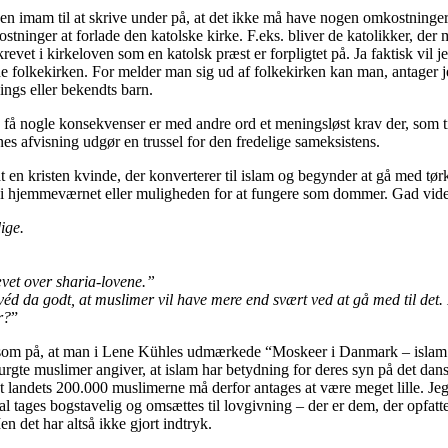
få en imam til at skrive under på, at det ikke må have nogen omkostninge
stninger at forlade den katolske kirke. F.eks. bliver de katolikker, der
et i kirkeloven som en katolsk præst er forpligtet på. Ja faktisk vil je
e folkekirken. For melder man sig ud af folkekirken kan man, antager j
ings eller bekendts barn.
 nogle konsekvenser er med andre ord et meningsløst krav der, som tidlig
es afvisning udgør en trussel for den fredelige sameksistens.
at en kristen kvinde, der konverterer til islam og begynder at gå med tør
ktiv i hjemmeværnet eller muligheden for at fungere som dommer. Gad vid
ige.
ævet over sharia-lovene.”
 jeg véd da godt, at muslimer vil have mere end svært ved at gå med til d
r?
”
ksom på, at man i Lene Kühles udmærkede “Moskeer i Danmark – islam 
rgte muslimer angiver, at islam har betydning for deres syn på det dan
ndt landets 200.000 muslimerne må derfor antages at være meget lille. J
al tages bogstavelig og omsættes til lovgivning – der er dem, der opfatte
en det har altså ikke gjort indtryk.