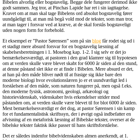
Bibelen alvorlig eller bogstavelig. Begge dele fungerer derimod ikke
godt sammen. Jeg tror, at Pinchas Lapide har ret i sin iagttagelse.
Kravet om at man skal tage Bibelens ord absolut bogstavelig fører
uundgåeligt til, at man må begå vold mod de tekster, som man tror,
at man tager i forsvar ved at kræve, at de skal forstås bogstaveligt
uden nogen form for forbehold.
Et eksempel er ”Pastor Sørensen” som på sin
blog
får rodet sig ud i
et stadigt mere absurd forsvar for en bogstavelig læsning af
skabelsesberetningen i 1. Mosebog kap. 1-2. I sig selv er det jo
bemærkelsesværdigt, at pastoren i den grad klamrer sig til hypotesen
om at verden skulle være blevet skabt for 6000 år siden al den stund,
at denne påstand slet ikke er at finde i Bibelen. Mere absurd er det,
at han på den måde bliver nødt til at frasige sig ikke bare den
moderne biologi hvor evolutionslæren jo er et uundværligt led i
forståelsen af den måde, som naturen fungerer på, men også f.eks.
den moderne fysisk, astronomi, geologi, arkæologi og
historievidenskab, videnskaber hvis erkendelser strider mod
påstanden om, at verden skulle være blevet til for blot 6000 år siden.
Mest bemærkelsesværdigt er det dog, at pastor Sørensen i sin kamp
for et fundamentalistisk skriftssyn, der i øvrigt også indbefatter en
afvisning af en metaforisk læsning af Bibelske tekster, overser at de
bibelske tekster faktisk ikke passer til hans skriftsforståelse.
Det er således indenfor bibelvidenskaben almen anerkendt, at 1.