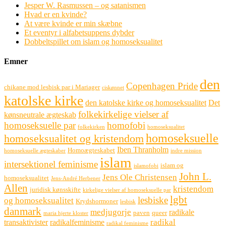
Jesper W. Rasmussen – og satanismen
Hvad er en kvinde?
At være kvinde er min skæbne
Et eventyr i alfabetsuppens dybder
Dobbeltspillet om islam og homoseksualitet
Emner
den
Copenhagen Pride
chikane mod lesbisk par i Mariager
ciskønnet
katolske kirke
den katolske kirke og homoseksualitet
Det
folkekirkelige vielser af
kønsneutrale ægteskab
homoseksuelle par
homofobi
folkekirken
homoseksualitet
homoseksuelle
homoseksualitet og kristendom
Iben Thranholm
Homoægteskabet
homoseksuelle ægteskaber
indre mission
islam
intersektionel feminisme
islam og
islamofobi
John L.
Jens Ole Christensen
homoseksualitet
Jens-André Herbener
Allen
kristendom
juridisk kønsskifte
kirkelige vielser af homoseksuelle par
lgbt
lesbiske
og homoseksualitet
Krydshormoner
lesbisk
danmark
medjugorje
radikale
paven
queer
maria hjerte kloster
radikal
transaktivister
radikalfeminisme
radikal feminisme