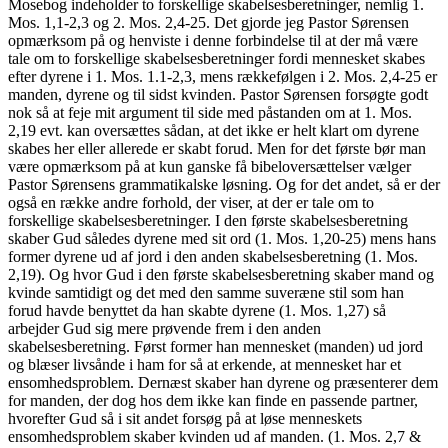
Mosebog indeholder to forskellige skabelsesberetninger, nemlig 1.
Mos. 1,1-2,3 og 2. Mos. 2,4-25. Det gjorde jeg Pastor Sørensen
opmærksom på og henviste i denne forbindelse til at der må være
tale om to forskellige skabelsesberetninger fordi mennesket skabes
efter dyrene i 1. Mos. 1.1-2,3, mens rækkefølgen i 2. Mos. 2,4-25 er
manden, dyrene og til sidst kvinden. Pastor Sørensen forsøgte godt
nok så at feje mit argument til side med påstanden om at 1. Mos.
2,19 evt. kan oversættes sådan, at det ikke er helt klart om dyrene
skabes her eller allerede er skabt forud. Men for det første bør man
være opmærksom på at kun ganske få bibeloversættelser vælger
Pastor Sørensens grammatikalske løsning. Og for det andet, så er der
også en række andre forhold, der viser, at der er tale om to
forskellige skabelsesberetninger. I den første skabelsesberetning
skaber Gud således dyrene med sit ord (1. Mos. 1,20-25) mens hans
former dyrene ud af jord i den anden skabelsesberetning (1. Mos.
2,19). Og hvor Gud i den første skabelsesberetning skaber mand og
kvinde samtidigt og det med den samme suveræne stil som han
forud havde benyttet da han skabte dyrene (1. Mos. 1,27) så
arbejder Gud sig mere prøvende frem i den anden
skabelsesberetning. Først former han mennesket (manden) ud jord
og blæser livsånde i ham for så at erkende, at mennesket har et
ensomhedsproblem. Dernæst skaber han dyrene og præsenterer dem
for manden, der dog hos dem ikke kan finde en passende partner,
hvorefter Gud så i sit andet forsøg på at løse menneskets
ensomhedsproblem skaber kvinden ud af manden. (1. Mos. 2,7 &