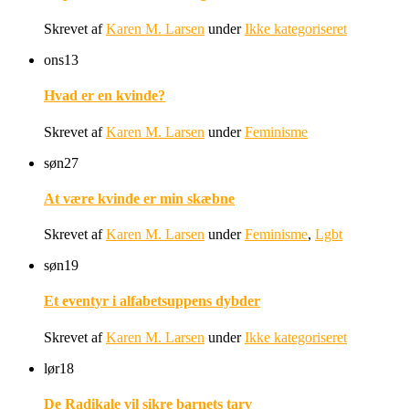
Skrevet af
Karen M. Larsen
under
Ikke kategoriseret
ons
13
Hvad er en kvinde?
Skrevet af
Karen M. Larsen
under
Feminisme
søn
27
At være kvinde er min skæbne
Skrevet af
Karen M. Larsen
under
Feminisme
,
Lgbt
søn
19
Et eventyr i alfabetsuppens dybder
Skrevet af
Karen M. Larsen
under
Ikke kategoriseret
lør
18
De Radikale vil sikre barnets tarv