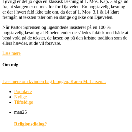
I øvrigt er det jo også en klassisk læsning af 1. Mos. Kap. 3 at gå ud
fra, at slangen er en metafor for Djævelen. En bogstavelig læsning
er der i hvert fald ikke tale om, da det af 1. Mos. 3,1 & 14 klart
fremgår, at teksten taler om en slange og ikke om Djævelen.
Når Pastor Sørensen og ligesindede insisterer på en 100 %
bogstavelig læsning af Bibelen ender de således faktisk med både at
begå vold på de tekster, de læser, og på den kristne tradition som de
ellers hævder, at de vil forsvare.
Læs mere
Om mig
Læs mere om kvinden bag bloggen, Karen M. Larsen...
Populære
Nylige
Tilfældige
man
25
Religionsdialog?