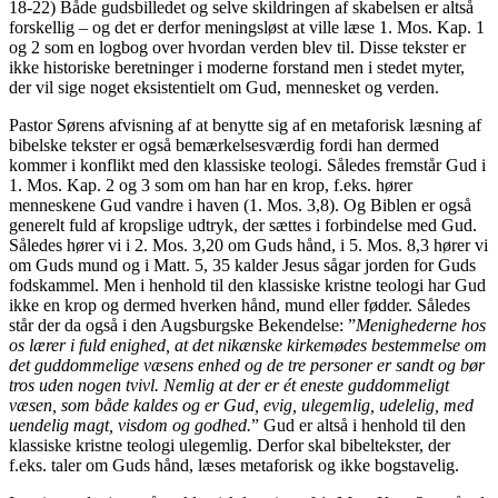
18-22) Både gudsbilledet og selve skildringen af skabelsen er altså
forskellig – og det er derfor meningsløst at ville læse 1. Mos. Kap. 1
og 2 som en logbog over hvordan verden blev til. Disse tekster er
ikke historiske beretninger i moderne forstand men i stedet myter,
der vil sige noget eksistentielt om Gud, mennesket og verden.
Pastor Sørens afvisning af at benytte sig af en metaforisk læsning af
bibelske tekster er også bemærkelsesværdig fordi han dermed
kommer i konflikt med den klassiske teologi. Således fremstår Gud i
1. Mos. Kap. 2 og 3 som om han har en krop, f.eks. hører
menneskene Gud vandre i haven (1. Mos. 3,8). Og Biblen er også
generelt fuld af kropslige udtryk, der sættes i forbindelse med Gud.
Således hører vi i 2. Mos. 3,20 om Guds hånd, i 5. Mos. 8,3 hører vi
om Guds mund og i Matt. 5, 35 kalder Jesus sågar jorden for Guds
fodskammel. Men i henhold til den klassiske kristne teologi har Gud
ikke en krop og dermed hverken hånd, mund eller fødder. Således
står der da også i den Augsburgske Bekendelse: ”
Menighederne hos
os lærer i fuld enighed, at det nikænske kirkemødes bestemmelse om
det guddommelige væsens enhed og de tre personer er sandt og bør
tros uden nogen tvivl. Nemlig at der er ét eneste guddommeligt
væsen, som både kaldes og er Gud, evig, ulegemlig, udelelig, med
uendelig magt, visdom og godhed.
” Gud er altså i henhold til den
klassiske kristne teologi ulegemlig. Derfor skal bibeltekster, der
f.eks. taler om Guds hånd, læses metaforisk og ikke bogstavelig.