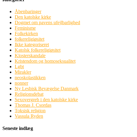
Åbenbaringer
Den katolske kirke
Dogmet om pavens ufejlbarlighed
Feminisme
Folkekirken
folkereligiøsitet
Ikke kategoriseret
Katolsk folkereligiøsitet
Klosterskandale
Kristendom og homoseksualitet
Lgbt
Mirakler
neoskolastikken
nonner
Ny Lesbisk Bevægelse Danmark
Religionsdebat
Sexovergreb i den katolske kirke
Thomas J. Csordas
Toksisk religion
Vassula Ryden
Seneste indlæg