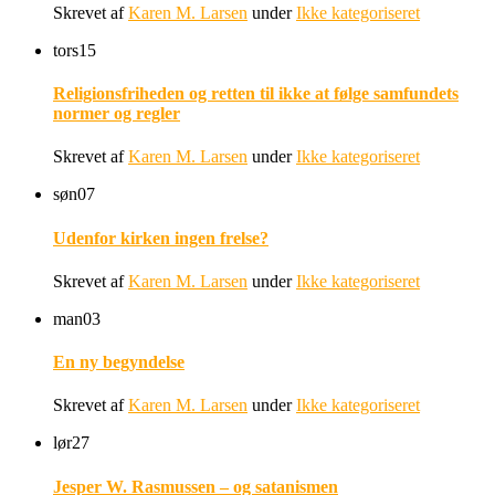
Skrevet af
Karen M. Larsen
under
Ikke kategoriseret
tors
15
Religionsfriheden og retten til ikke at følge samfundets
normer og regler
Skrevet af
Karen M. Larsen
under
Ikke kategoriseret
søn
07
Udenfor kirken ingen frelse?
Skrevet af
Karen M. Larsen
under
Ikke kategoriseret
man
03
En ny begyndelse
Skrevet af
Karen M. Larsen
under
Ikke kategoriseret
lør
27
Jesper W. Rasmussen – og satanismen