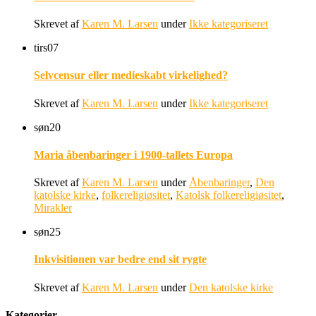
Skrevet af
Karen M. Larsen
under
Ikke kategoriseret
tirs
07
Selvcensur eller medieskabt virkelighed?
Skrevet af
Karen M. Larsen
under
Ikke kategoriseret
søn
20
Maria åbenbaringer i 1900-tallets Europa
Skrevet af
Karen M. Larsen
under
Åbenbaringer
,
Den
katolske kirke
,
folkereligiøsitet
,
Katolsk folkereligiøsitet
,
Mirakler
søn
25
Inkvisitionen var bedre end sit rygte
Skrevet af
Karen M. Larsen
under
Den katolske kirke
Kategorier