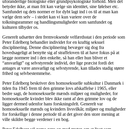
uforanderlige biologiske eller grundpsykologiske forhold. Men det
betyder ikke, at man frit kan vælge sin identitet, sine følelser etc.
Samfundet og dets normer er for dybt lagt ind i os til at man kan
vælge dem selv – i stedet kan vi kun variere over de
tolkningsrammer og handlingsmuligheder som samfundet og
kulturen tilbyder os.
Generelt udsætter den fremvoksende velfærdsstat i den periode som
Peter Edelberg behandler individet for en kraftig seksuel
disciplinering. Denne disciplinering bevæger sig dog fra
hovedsageligt at benytte sig af straffeloven til at have fokus på at
lægge normere ind i den enkelte, så han eller hun bliver et
“ansvarligt” og selvstyrende individ, der lige præcist fordi det
antages at være ansvarligt og selvstyrende, kan tillades stadig større
frihed og selvbestemmelse.
Peter Edelberg beskriver den homoseksuelle subkultur i Danmark i
tiden fra 1945 frem til den grimme lovs afskaffelse i 1965, eller
bedre sagt, de homoseksuelle mænds miljøer og muligheder, for
homoseksuelle kvinder blev ikke ramt af den grimme lov og de
ligger dermed udenfor hans forskningsfelt. Generelt var
homoseksuelle mænds og kvinders livsvilkår, miljøer og muligheder
for forskellige i denne periode til at det giver den store mening at
ville skildre begge verdener i en bog.