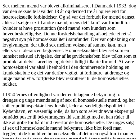
Sex mellem mænd var blevet afkriminaliseret i Danmark i 1933, dog
var den seksuelle lavalder 18 år og dermed tre år højere end for
heteroseksuelle forbindelser. Og så var det forbudt for mænd uanset
alder at sælge sex til andre mænd, mens det “kun” var forbudt for
kvinder at have prostitution (med mænd som kunder) som
hovedbeskæftigelse. Denne forskelsbehandling afspejlede et ret så
negativt syn på homoseksualitet i samfundet. Der var opbakning om
lovgivningen, der tillod sex mellem voksne af samme køn, men
ellers var tolerancen begrænset. Homoseksualitet blev set som en
uønsket seksuel afvigelse, der af lægevidenskaben blev tolket som et
produkt af delvist arvelige og delvist tidligt tillærte forhold. At være
homoseksuel var altså i henhold til den dominerende holdning en
krank skæbne og det var derfor vigtigt, at forhindre, at drenge og
unge mænd vha. forførelse blev rekrutteret til de homoseksuelles
rækker.
I 1950’ernes offentlighed var der en tiltagende bekymring for
drenges og unge mænds salg af sex til homoseksuelle mænd, og her
spiller politiinspektør Jens Jersild, leder af sædelighedspolitiet i
København, en væsentlig rolle, da han som selvudnævnt ekspert på
området puster til bekymringens ild samtidigt med at han råder til
ikke at gribe for hårdt ind overfor de homoseksuelle. De unges salg
af sex til homoseksuelle mænd bekymrer, ikke blot fordi man
frygter, at de kan blive homoseksuelle af det men også fordi man er