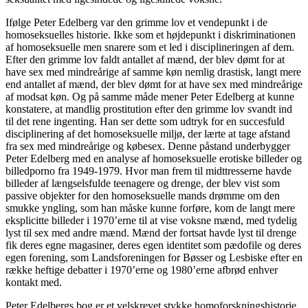
Ifølge Peter Edelberg var den grimme lov et vendepunkt i de
homoseksuelles historie. Ikke som et højdepunkt i diskriminationen
af homoseksuelle men snarere som et led i disciplineringen af dem.
Efter den grimme lov faldt antallet af mænd, der blev dømt for at
have sex med mindreårige af samme køn nemlig drastisk, langt mere
end antallet af mænd, der blev dømt for at have sex med mindreårige
af modsat køn. Og på samme måde mener Peter Edelberg at kunne
konstatere, at mandlig prostitution efter den grimme lov svandt ind
til det rene ingenting. Han ser dette som udtryk for en succesfuld
disciplinering af det homoseksuelle miljø, der lærte at tage afstand
fra sex med mindreårige og købesex. Denne påstand underbygger
Peter Edelberg med en analyse af homoseksuelle erotiske billeder og
billedporno fra 1949-1979. Hvor man frem til midttresserne havde
billeder af længselsfulde teenagere og drenge, der blev vist som
passive objekter for den homoseksuelle mands drømme om den
smukke yngling, som han måske kunne forføre, kom de langt mere
eksplicitte billeder i 1970’erne til at vise voksne mænd, med tydelig
lyst til sex med andre mænd. Mænd der fortsat havde lyst til drenge
fik deres egne magasiner, deres egen identitet som pædofile og deres
egen forening, som Landsforeningen for Bøsser og Lesbiske efter en
række heftige debatter i 1970’erne og 1980’erne afbrød enhver
kontakt med.
Peter Edelbergs bog er et velskrevet stykke homoforskningshistorie,