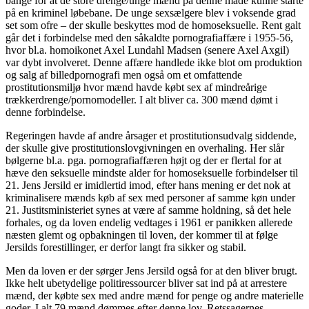
bange for at de store drenge/unge mænd på denne måde kunne starte
på en kriminel løbebane. De unge sexsælgere blev i voksende grad
set som ofre – der skulle beskyttes mod de homoseksuelle. Rent galt
går det i forbindelse med den såkaldte pornografiaffære i 1955-56,
hvor bl.a. homoikonet Axel Lundahl Madsen (senere Axel Axgil)
var dybt involveret. Denne affære handlede ikke blot om produktion
og salg af billedpornografi men også om et omfattende
prostitutionsmiljø hvor mænd havde købt sex af mindreårige
trækkerdrenge/pornomodeller. I alt bliver ca. 300 mænd dømt i
denne forbindelse.
Regeringen havde af andre årsager et prostitutionsudvalg siddende,
der skulle give prostitutionslovgivningen en overhaling. Her slår
bølgerne bl.a. pga. pornografiaffæren højt og der er flertal for at
hæve den seksuelle mindste alder for homoseksuelle forbindelser til
21. Jens Jersild er imidlertid imod, efter hans mening er det nok at
kriminalisere mænds køb af sex med personer af samme køn under
21. Justitsministeriet synes at være af samme holdning, så det hele
forhales, og da loven endelig vedtages i 1961 er panikken allerede
næsten glemt og opbakningen til loven, der kommer til at følge
Jersilds forestillinger, er derfor langt fra sikker og stabil.
Men da loven er der sørger Jens Jersild også for at den bliver brugt.
Ikke helt ubetydelige politiressourcer bliver sat ind på at arrestere
mænd, der købte sex med andre mænd for penge og andre materielle
goder. I alt 79 mænd dømmes efter denne lov. Retssagernes