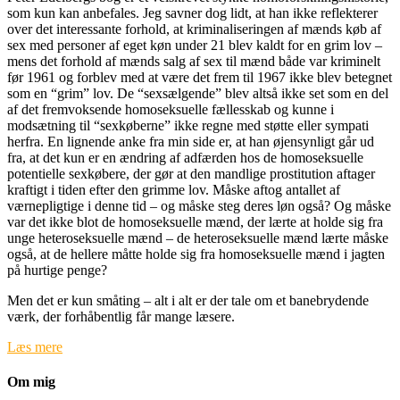
som kun kan anbefales. Jeg savner dog lidt, at han ikke reflekterer
over det interessante forhold, at kriminaliseringen af mænds køb af
sex med personer af eget køn under 21 blev kaldt for en grim lov –
mens det forhold af mænds salg af sex til mænd både var kriminelt
før 1961 og forblev med at være det frem til 1967 ikke blev betegnet
som en “grim” lov. De “sexsælgende” blev altså ikke set som en del
af det fremvoksende homoseksuelle fællesskab og kunne i
modsætning til “sexkøberne” ikke regne med støtte eller sympati
herfra. En lignende anke fra min side er, at han øjensynligt går ud
fra, at det kun er en ændring af adfærden hos de homoseksuelle
potentielle sexkøbere, der gør at den mandlige prostitution aftager
kraftigt i tiden efter den grimme lov. Måske aftog antallet af
værnepligtige i denne tid – og måske steg deres løn også? Og måske
var det ikke blot de homoseksuelle mænd, der lærte at holde sig fra
unge heteroseksuelle mænd – de heteroseksuelle mænd lærte måske
også, at de hellere måtte holde sig fra homoseksuelle mænd i jagten
på hurtige penge?
Men det er kun småting – alt i alt er der tale om et banebrydende
værk, der forhåbentlig får mange læsere.
Læs mere
Om mig