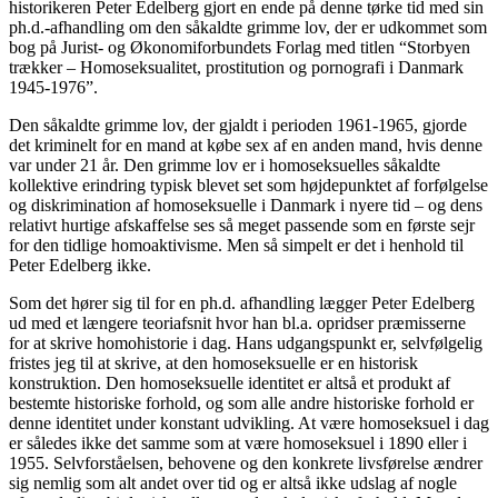
historikeren Peter Edelberg gjort en ende på denne tørke tid med sin
ph.d.-afhandling om den såkaldte grimme lov, der er udkommet som
bog på Jurist- og Økonomiforbundets Forlag med titlen “Storbyen
trækker – Homoseksualitet, prostitution og pornografi i Danmark
1945-1976”.
Den såkaldte grimme lov, der gjaldt i perioden 1961-1965, gjorde
det kriminelt for en mand at købe sex af en anden mand, hvis denne
var under 21 år. Den grimme lov er i homoseksuelles såkaldte
kollektive erindring typisk blevet set som højdepunktet af forfølgelse
og diskrimination af homoseksuelle i Danmark i nyere tid – og dens
relativt hurtige afskaffelse ses så meget passende som en første sejr
for den tidlige homoaktivisme. Men så simpelt er det i henhold til
Peter Edelberg ikke.
Som det hører sig til for en ph.d. afhandling lægger Peter Edelberg
ud med et længere teoriafsnit hvor han bl.a. opridser præmisserne
for at skrive homohistorie i dag. Hans udgangspunkt er, selvfølgelig
fristes jeg til at skrive, at den homoseksuelle er en historisk
konstruktion. Den homoseksuelle identitet er altså et produkt af
bestemte historiske forhold, og som alle andre historiske forhold er
denne identitet under konstant udvikling. At være homoseksuel i dag
er således ikke det samme som at være homoseksuel i 1890 eller i
1955. Selvforståelsen, behovene og den konkrete livsførelse ændrer
sig nemlig som alt andet over tid og er altså ikke udslag af nogle