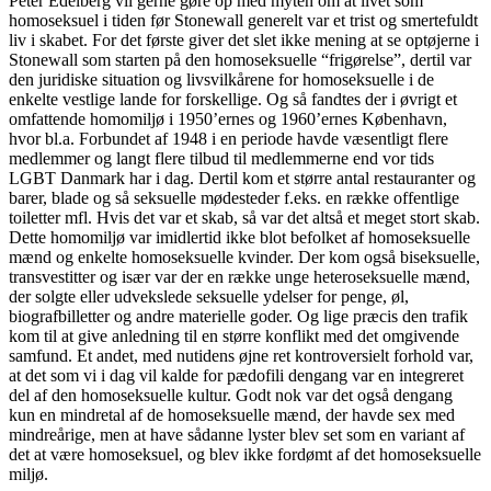
Peter Edelberg vil gerne gøre op med myten om at livet som
homoseksuel i tiden før Stonewall generelt var et trist og smertefuldt
liv i skabet. For det første giver det slet ikke mening at se optøjerne i
Stonewall som starten på den homoseksuelle “frigørelse”, dertil var
den juridiske situation og livsvilkårene for homoseksuelle i de
enkelte vestlige lande for forskellige. Og så fandtes der i øvrigt et
omfattende homomiljø i 1950’ernes og 1960’ernes København,
hvor bl.a. Forbundet af 1948 i en periode havde væsentligt flere
medlemmer og langt flere tilbud til medlemmerne end vor tids
LGBT Danmark har i dag. Dertil kom et større antal restauranter og
barer, blade og så seksuelle mødesteder f.eks. en række offentlige
toiletter mfl. Hvis det var et skab, så var det altså et meget stort skab.
Dette homomiljø var imidlertid ikke blot befolket af homoseksuelle
mænd og enkelte homoseksuelle kvinder. Der kom også biseksuelle,
transvestitter og især var der en række unge heteroseksuelle mænd,
der solgte eller udvekslede seksuelle ydelser for penge, øl,
biografbilletter og andre materielle goder. Og lige præcis den trafik
kom til at give anledning til en større konflikt med det omgivende
samfund. Et andet, med nutidens øjne ret kontroversielt forhold var,
at det som vi i dag vil kalde for pædofili dengang var en integreret
del af den homoseksuelle kultur. Godt nok var det også dengang
kun en mindretal af de homoseksuelle mænd, der havde sex med
mindreårige, men at have sådanne lyster blev set som en variant af
det at være homoseksuel, og blev ikke fordømt af det homoseksuelle
miljø.