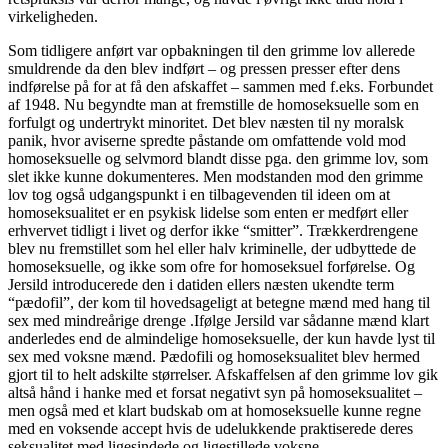
virkeligheden.
Som tidligere anført var opbakningen til den grimme lov allerede
smuldrende da den blev indført – og pressen presser efter dens
indførelse på for at få den afskaffet – sammen med f.eks. Forbundet
af 1948. Nu begyndte man at fremstille de homoseksuelle som en
forfulgt og undertrykt minoritet. Det blev næsten til ny moralsk
panik, hvor aviserne spredte påstande om omfattende vold mod
homoseksuelle og selvmord blandt disse pga. den grimme lov, som
slet ikke kunne dokumenteres. Men modstanden mod den grimme
lov tog også udgangspunkt i en tilbagevenden til ideen om at
homoseksualitet er en psykisk lidelse som enten er medført eller
erhvervet tidligt i livet og derfor ikke “smitter”. Trækkerdrengene
blev nu fremstillet som hel eller halv kriminelle, der udbyttede de
homoseksuelle, og ikke som ofre for homoseksuel forførelse. Og
Jersild introducerede den i datiden ellers næsten ukendte term
“pædofil”, der kom til hovedsageligt at betegne mænd med hang til
sex med mindreårige drenge .Ifølge Jersild var sådanne mænd klart
anderledes end de almindelige homoseksuelle, der kun havde lyst til
sex med voksne mænd. Pædofili og homoseksualitet blev hermed
gjort til to helt adskilte størrelser. Afskaffelsen af den grimme lov gik
altså hånd i hanke med et forsat negativt syn på homoseksualitet –
men også med et klart budskab om at homoseksuelle kunne regne
med en voksende accept hvis de udelukkende praktiserede deres
seksualitet med ligesindede og ligestillede voksne.