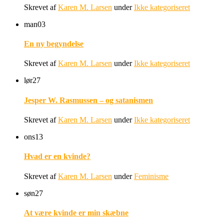
Skrevet af
Karen M. Larsen
under
Ikke kategoriseret
man
03
En ny begyndelse
Skrevet af
Karen M. Larsen
under
Ikke kategoriseret
lør
27
Jesper W. Rasmussen – og satanismen
Skrevet af
Karen M. Larsen
under
Ikke kategoriseret
ons
13
Hvad er en kvinde?
Skrevet af
Karen M. Larsen
under
Feminisme
søn
27
At være kvinde er min skæbne