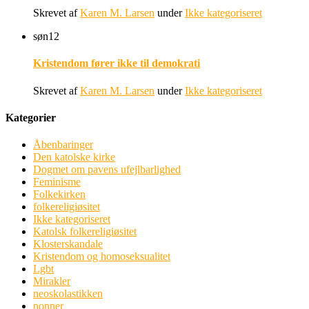
Skrevet af
Karen M. Larsen
under
Ikke kategoriseret
søn
12
Kristendom fører ikke til demokrati
Skrevet af
Karen M. Larsen
under
Ikke kategoriseret
Kategorier
Åbenbaringer
Den katolske kirke
Dogmet om pavens ufejlbarlighed
Feminisme
Folkekirken
folkereligiøsitet
Ikke kategoriseret
Katolsk folkereligiøsitet
Klosterskandale
Kristendom og homoseksualitet
Lgbt
Mirakler
neoskolastikken
nonner