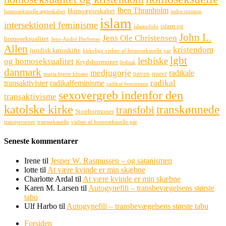
Iben Thranholm
Homoægteskabet
homoseksuelle ægteskaber
indre mission
islam
intersektionel feminisme
islam og
islamofobi
John L.
Jens Ole Christensen
homoseksualitet
Jens-André Herbener
Allen
kristendom
juridisk kønsskifte
kirkelige vielser af homoseksuelle par
lgbt
lesbiske
og homoseksualitet
Krydshormoner
lesbisk
danmark
medjugorje
radikale
paven
queer
maria hjerte kloster
radikal
transaktivister
radikalfeminisme
radikal feminisme
sexovergreb indenfor den
transaktivisme
katolske kirke
transkønnede
transfobi
Stophormoner
transpersoner
transseksuelle
vielser af homoseksuelle par
Seneste kommentarer
Irene
til
Jesper W. Rasmussen – og satanismen
lotte
til
At være kvinde er min skæbne
Charlotte Ardal
til
At være kvinde er min skæbne
Karen M. Larsen
til
Autogynefili – transbevægelsens største
tabu
Ulf Harbo
til
Autogynefili – transbevægelsens største tabu
Forsiden