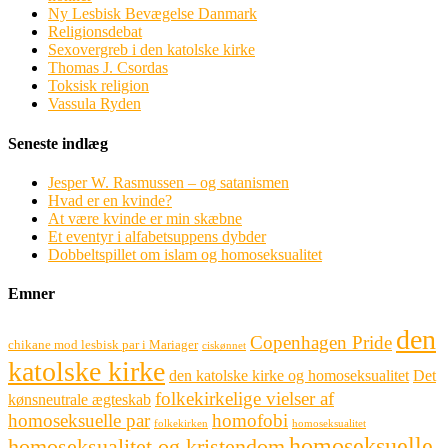
Ny Lesbisk Bevægelse Danmark
Religionsdebat
Sexovergreb i den katolske kirke
Thomas J. Csordas
Toksisk religion
Vassula Ryden
Seneste indlæg
Jesper W. Rasmussen – og satanismen
Hvad er en kvinde?
At være kvinde er min skæbne
Et eventyr i alfabetsuppens dybder
Dobbeltspillet om islam og homoseksualitet
Emner
den
Copenhagen Pride
chikane mod lesbisk par i Mariager
ciskønnet
katolske kirke
den katolske kirke og homoseksualitet
Det
folkekirkelige vielser af
kønsneutrale ægteskab
homoseksuelle par
homofobi
folkekirken
homoseksualitet
homoseksuelle
homoseksualitet og kristendom