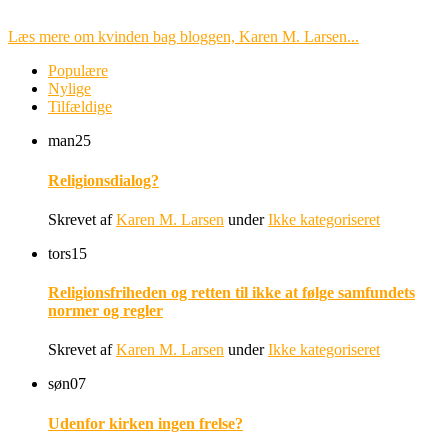
Læs mere om kvinden bag bloggen, Karen M. Larsen...
Populære
Nylige
Tilfældige
man
25
Religionsdialog?
Skrevet af
Karen M. Larsen
under
Ikke kategoriseret
tors
15
Religionsfriheden og retten til ikke at følge samfundets
normer og regler
Skrevet af
Karen M. Larsen
under
Ikke kategoriseret
søn
07
Udenfor kirken ingen frelse?