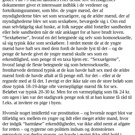
dokumenter giver et interessant indblik i de verdener og
fortolkningsrammer, som hhv. de yngre mænd, der af
myndighederne blev set som sexsælgere, og de ældre mænd, der af
myndighederne blev set som sexkøbere, bevægede sig i. Om end
man selvfølgelig skal huske, at folk næppe altid fortæller sandheden
eller hele sandheden når de står anklaget for at have brudt loven.
“Sexkøberne”, hvoraf en del betegnede sig selv som homoseksuelle,
så sig typisk ikke som sexkøbere. I stedet mente de at de yngre
mænd have haft sex med dem fordi de havde lyst til det – og de
penge de havde givet de yngre mænd skulle ses som en
erkendtlighed, som penge til en taxa hjem etc. “Sexsælgerne”,
hvoraf langt de fleste betegnede sig som heteroseksuelle,
fremhævede derimod typisk at de kun havde haft sex med de ældre
mænd fordi de havde aftalt at få penge mfl. for det – eller at de
regnede med at få det. I øvrigt er der ikke tale om de store beløb som
disse typisk 18-19-årige ofte værnepligtige mænd fik for sex.
Beløbet var typisk 20-30 kr. Men for en værnepligtig som fik 24 kr.
om ugen i løn var det stadigvæk penge nok til at han kunne få råd til
f.eks. at invitere en pige i byen.
Hvornår noget imidlertid var prostitution – og hvornår noget blot var
tilfældig sex mellem en yngre og lidt eller meget ældre mand, hvor
der indgik “harmløse” erkendtligheder, var ikke altid nemt at afgøre
for retten – og rygterne om politiets indsats og domstolenes
retspraksis var derfor mange, og havde i øvrigt ikke altid hold i