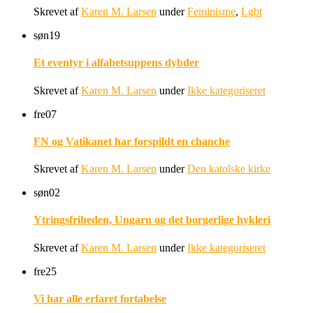
Skrevet af
Karen M. Larsen
under
Feminisme
,
Lgbt
søn
19
Et eventyr i alfabetsuppens dybder
Skrevet af
Karen M. Larsen
under
Ikke kategoriseret
fre
07
FN og Vatikanet har forspildt en chanche
Skrevet af
Karen M. Larsen
under
Den katolske kirke
søn
02
Ytringsfriheden, Ungarn og det borgerlige hykleri
Skrevet af
Karen M. Larsen
under
Ikke kategoriseret
fre
25
Vi har alle erfaret fortabelse