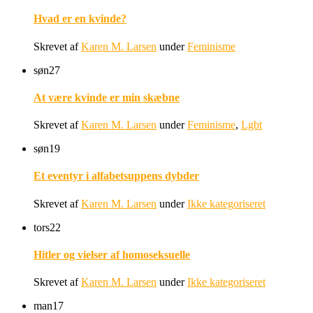
Hvad er en kvinde?
Skrevet af
Karen M. Larsen
under
Feminisme
søn
27
At være kvinde er min skæbne
Skrevet af
Karen M. Larsen
under
Feminisme
,
Lgbt
søn
19
Et eventyr i alfabetsuppens dybder
Skrevet af
Karen M. Larsen
under
Ikke kategoriseret
tors
22
Hitler og vielser af homoseksuelle
Skrevet af
Karen M. Larsen
under
Ikke kategoriseret
man
17