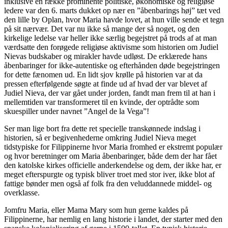
inklusive en række prominente politiske, økonomiske og religiøse
ledere var den 6. marts dukket op nær en ”åbenbarings høj” tæt ved
den lille by Oplan, hvor Maria havde lovet, at hun ville sende et tegn
på sit nærvær. Det var nu ikke så mange der så noget, og den
kirkelige ledelse var heller ikke særlig begejstret på trods af at man
værdsatte den forøgede religiøse aktivisme som historien om Judiel
Nievas budskaber og mirakler havde udløst. De erklærede hans
åbenbaringer for ikke-autentiske og efterhånden døde begejstringen
for dette fænomen ud. En lidt sjov krølle på historien var at da
pressen efterfølgende søgte at finde ud af hvad der var blevet af
Judiel Nieva, der var gået under jorden, fandt man frem til at han i
mellemtiden var transformeret til en kvinde, der optrådte som
skuespiller under navnet ”Angel de la Vega”!
Ser man lige bort fra dette ret specielle transkønnede indslag i
historien, så er begivenhederne omkring Judiel Nieva meget
tidstypiske for Filippinerne hvor Maria fromhed er ekstremt populær
og hvor beretninger om Maria åbenbaringer, både dem der har fået
den katolske kirkes officielle anderkendelse og dem, der ikke har, er
meget efterspurgte og typisk bliver troet med stor iver, ikke blot af
fattige bønder men også af folk fra den veluddannede middel- og
overklasse.
Jomfru Maria, eller Mama Mary som hun gerne kaldes på
Filippinerne, har nemlig en lang historie i landet, der starter med den