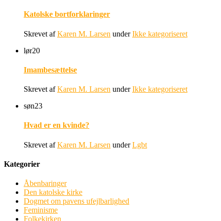
Katolske bortforklaringer
Skrevet af
Karen M. Larsen
under
Ikke kategoriseret
lør
20
Imambesættelse
Skrevet af
Karen M. Larsen
under
Ikke kategoriseret
søn
23
Hvad er en kvinde?
Skrevet af
Karen M. Larsen
under
Lgbt
Kategorier
Åbenbaringer
Den katolske kirke
Dogmet om pavens ufejlbarlighed
Feminisme
Folkekirken