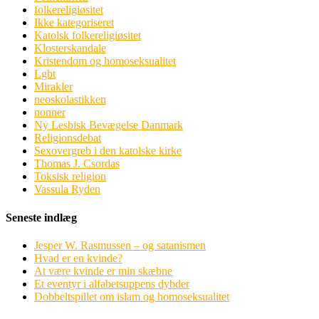
folkereligiøsitet
Ikke kategoriseret
Katolsk folkereligiøsitet
Klosterskandale
Kristendom og homoseksualitet
Lgbt
Mirakler
neoskolastikken
nonner
Ny Lesbisk Bevægelse Danmark
Religionsdebat
Sexovergreb i den katolske kirke
Thomas J. Csordas
Toksisk religion
Vassula Ryden
Seneste indlæg
Jesper W. Rasmussen – og satanismen
Hvad er en kvinde?
At være kvinde er min skæbne
Et eventyr i alfabetsuppens dybder
Dobbeltspillet om islam og homoseksualitet