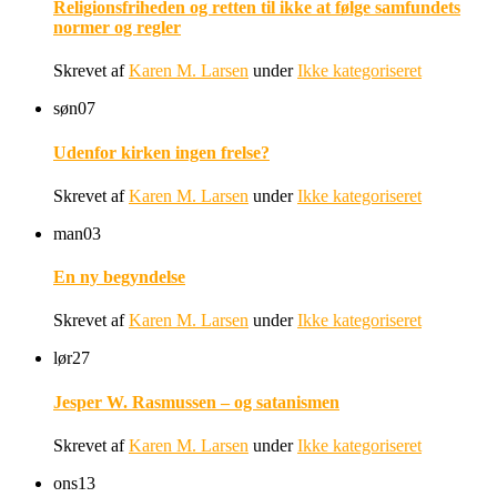
Religionsfriheden og retten til ikke at følge samfundets
normer og regler
Skrevet af
Karen M. Larsen
under
Ikke kategoriseret
søn
07
Udenfor kirken ingen frelse?
Skrevet af
Karen M. Larsen
under
Ikke kategoriseret
man
03
En ny begyndelse
Skrevet af
Karen M. Larsen
under
Ikke kategoriseret
lør
27
Jesper W. Rasmussen – og satanismen
Skrevet af
Karen M. Larsen
under
Ikke kategoriseret
ons
13