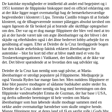
De katolske myndigheder er imidlertid alt andet end begejstret og i
1951 kommer de filippinske biskopper med en officiel erklæring om
at der ikke ligger noget overnaturligt bag de bemærkelsesværdige
begivenheder i klosteret i Lipa. Teresita Castillo tvinges til at forlade
klosteret, og de tilbageværende nonner pålægges absolut tavshed om
sagen ligesom de får besked på at brænde alle skriftlige optegnelser
om den. Der var og er dog mange filippinere der blev ved med at tro
på at der havde været tale om ægte åbenbaringer og der bliver i det
skjulte og efterhånden også i det åbne bedrevet lobby-arbejde for en
genåbning af sagen. Efter at Deirdre de la Cruz færdiggjorde bogen
har den lokale ærkebiskop faktisk erklæret åbenbaringer for
autentiske – blot for kort tid efter at blive mødt med et veto fra
Troslærekongregationen i Vatikanet, der fastholder, at de ikke var
det. Det bliver spændende at se hvordan den sag udvikler sig.
Deirdre de la Cruz kan nemlig som sagt påvise, at Maria-
åbenbaringer er utroligt populære på Filippinerne. Medjugorje ja
også Vassula Ryden har mange fans her. Men nutidens filippinere er
ikke blot passive modtagere af sådanne budskaber andre steder fra.
Deirdre de la Cruz slutter nemlig sin bog med beretningen om den
filippinske vandrearbejder Emma de Guzman, der har base i USA,
og derfra udbreder beretninger til hele verden om Maria
åbenbaringer som hun løbende skulle modtage sammen med en
række andre overnaturlige hændelser som skulle omgive hende.
Mange filippinere tror, at deres land vil få en særlig rolle i Guds hhv.