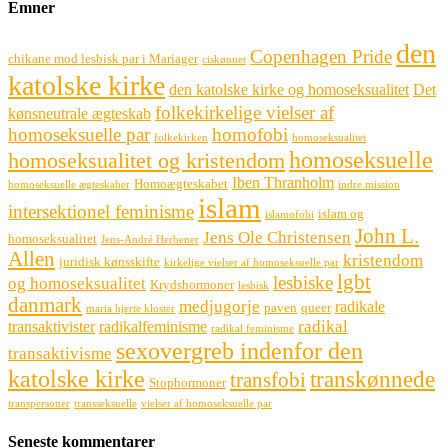
Emner
den
Copenhagen Pride
chikane mod lesbisk par i Mariager
ciskønnet
katolske kirke
den katolske kirke og homoseksualitet
Det
folkekirkelige vielser af
kønsneutrale ægteskab
homoseksuelle par
homofobi
folkekirken
homoseksualitet
homoseksuelle
homoseksualitet og kristendom
Iben Thranholm
Homoægteskabet
homoseksuelle ægteskaber
indre mission
islam
intersektionel feminisme
islam og
islamofobi
John L.
Jens Ole Christensen
homoseksualitet
Jens-André Herbener
Allen
kristendom
juridisk kønsskifte
kirkelige vielser af homoseksuelle par
lgbt
lesbiske
og homoseksualitet
Krydshormoner
lesbisk
danmark
medjugorje
radikale
paven
queer
maria hjerte kloster
radikal
transaktivister
radikalfeminisme
radikal feminisme
sexovergreb indenfor den
transaktivisme
katolske kirke
transkønnede
transfobi
Stophormoner
transpersoner
transseksuelle
vielser af homoseksuelle par
Seneste kommentarer