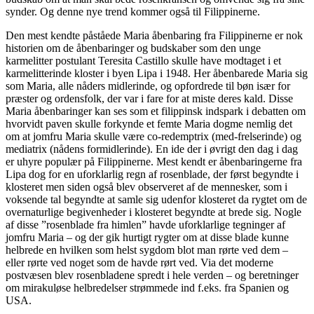
synder. Og denne nye trend kommer også til Filippinerne.
Den mest kendte påståede Maria åbenbaring fra Filippinerne er nok
historien om de åbenbaringer og budskaber som den unge
karmelitter postulant Teresita Castillo skulle have modtaget i et
karmelitterinde kloster i byen Lipa i 1948. Her åbenbarede Maria sig
som Maria, alle nåders midlerinde, og opfordrede til bøn især for
præster og ordensfolk, der var i fare for at miste deres kald. Disse
Maria åbenbaringer kan ses som et filippinsk indspark i debatten om
hvorvidt paven skulle forkynde et femte Maria dogme nemlig det
om at jomfru Maria skulle være co-redemptrix (med-frelserinde) og
mediatrix (nådens formidlerinde). En ide der i øvrigt den dag i dag
er uhyre populær på Filippinerne. Mest kendt er åbenbaringerne fra
Lipa dog for en uforklarlig regn af rosenblade, der først begyndte i
klosteret men siden også blev observeret af de mennesker, som i
voksende tal begyndte at samle sig udenfor klosteret da rygtet om de
overnaturlige begivenheder i klosteret begyndte at brede sig. Nogle
af disse ”rosenblade fra himlen” havde uforklarlige tegninger af
jomfru Maria – og der gik hurtigt rygter om at disse blade kunne
helbrede en hvilken som helst sygdom blot man rørte ved dem –
eller rørte ved noget som de havde rørt ved. Via det moderne
postvæsen blev rosenbladene spredt i hele verden – og beretninger
om mirakuløse helbredelser strømmede ind f.eks. fra Spanien og
USA.