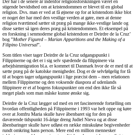
Der har i de senere år indenfor religionsforskningen været en
stigende bevidsthed om at kristendommen er blevet til en global
religion. Dvs. man er ved at få øjnene op for at kristendom ikke blot
er noget der har med den vestlige verden at gøre, men at denne
religion tværtimod sætter sit præg på mange ikke-vestlige lande og
disse sætter så igen deres præg på kristendommen. Et eksempel på
en forskning i senmoderne global kristendom er Deirdre de la Cruz’
bog ”
Mother Figured – Marian Apparitions and the Making of a
Filipino Universal
”.
Som titlen viser tager Deirdre de la Cruz udgangspunkt i
Filippinerne og det er i sig selv spædende da filippinere via
arbejdsimmigration bl.a. er kommet til Danmark hvor de er med til at
sætte præg på de katolske menigheder. Dog er de selvfølgelig for få
til at bogen tager udgangspunkt i lige præcist dem – men relationen
mellem Filippinerne og den voksende diaspora af udenlands
filippinere er et af bogens fokuspunkter om end den ikke får så
meget plads som man måske kunne ønske sig.
Deirdre de la Cruz lægger ud med en ret fascinerende fortælling om
hvordan offentligheden på Filippinerne i 1993 var helt oppe og køre
over at Jomfru Maria skulle have åbenbaret sig for den på
daværende tidspunkt 16-årige dreng Judiel Nieva og at disse
åbenbaringer skulle have udløst en række mirakuløse begivenheder
rundt omkring hans person. Mere end en million mennesker