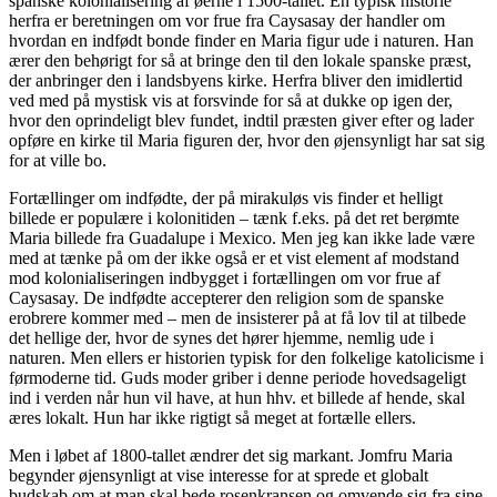
spanske kolonialisering af øerne i 1500-tallet. En typisk historie
herfra er beretningen om vor frue fra Caysasay der handler om
hvordan en indfødt bonde finder en Maria figur ude i naturen. Han
ærer den behørigt for så at bringe den til den lokale spanske præst,
der anbringer den i landsbyens kirke. Herfra bliver den imidlertid
ved med på mystisk vis at forsvinde for så at dukke op igen der,
hvor den oprindeligt blev fundet, indtil præsten giver efter og lader
opføre en kirke til Maria figuren der, hvor den øjensynligt har sat sig
for at ville bo.
Fortællinger om indfødte, der på mirakuløs vis finder et helligt
billede er populære i kolonitiden – tænk f.eks. på det ret berømte
Maria billede fra Guadalupe i Mexico. Men jeg kan ikke lade være
med at tænke på om der ikke også er et vist element af modstand
mod kolonialiseringen indbygget i fortællingen om vor frue af
Caysasay. De indfødte accepterer den religion som de spanske
erobrere kommer med – men de insisterer på at få lov til at tilbede
det hellige der, hvor de synes det hører hjemme, nemlig ude i
naturen. Men ellers er historien typisk for den folkelige katolicisme i
førmoderne tid. Guds moder griber i denne periode hovedsageligt
ind i verden når hun vil have, at hun hhv. et billede af hende, skal
æres lokalt. Hun har ikke rigtigt så meget at fortælle ellers.
Men i løbet af 1800-tallet ændrer det sig markant. Jomfru Maria
begynder øjensynligt at vise interesse for at sprede et globalt
budskab om at man skal bede rosenkransen og omvende sig fra sine