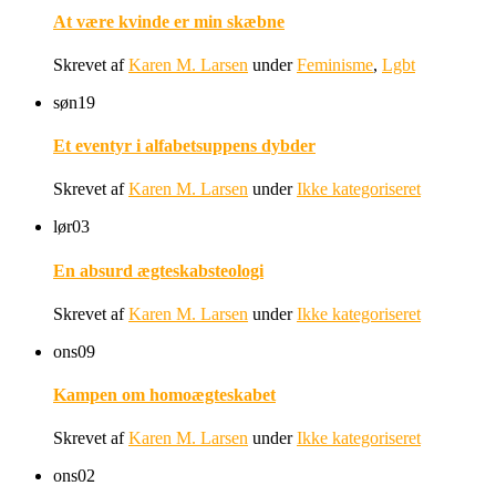
At være kvinde er min skæbne
Skrevet af
Karen M. Larsen
under
Feminisme
,
Lgbt
søn
19
Et eventyr i alfabetsuppens dybder
Skrevet af
Karen M. Larsen
under
Ikke kategoriseret
lør
03
En absurd ægteskabsteologi
Skrevet af
Karen M. Larsen
under
Ikke kategoriseret
ons
09
Kampen om homoægteskabet
Skrevet af
Karen M. Larsen
under
Ikke kategoriseret
ons
02