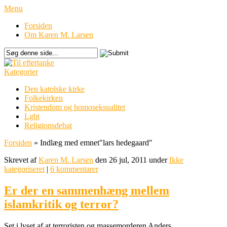
Menu
Forsiden
Om Karen M. Larsen
Kategorier
Den katolske kirke
Folkekirken
Kristendom og homoseksualitet
Lgbt
Religionsdebat
Forsiden
»
Indlæg med emnet
"
lars hedegaard"
Skrevet af
Karen M. Larsen
den 26 jul, 2011 under
Ikke
kategoriseret
|
6 kommentarer
Er der en sammenhæng mellem
islamkritik og terror?
Set i lyset af at terroristen og massemorderen Anders