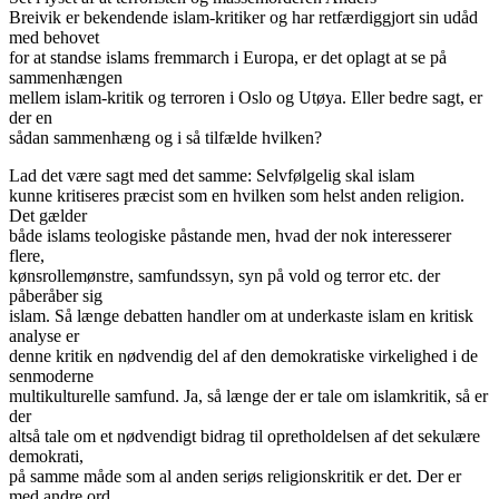
Breivik er bekendende islam-kritiker og har retfærdiggjort sin udåd
med behovet
for at standse islams fremmarch i Europa, er det oplagt at se på
sammenhængen
mellem islam-kritik og terroren i Oslo og Utøya. Eller bedre sagt, er
der en
sådan sammenhæng og i så tilfælde hvilken?
Lad det være sagt med det samme: Selvfølgelig skal islam
kunne kritiseres præcist som en hvilken som helst anden religion.
Det gælder
både islams teologiske påstande men, hvad der nok interesserer
flere,
kønsrollemønstre, samfundssyn, syn på vold og terror etc. der
påberåber sig
islam. Så længe debatten handler om at underkaste islam en kritisk
analyse er
denne kritik en nødvendig del af den demokratiske virkelighed i de
senmoderne
multikulturelle samfund. Ja, så længe der er tale om islamkritik, så er
der
altså tale om et nødvendigt bidrag til opretholdelsen af det sekulære
demokrati,
på samme måde som al anden seriøs religionskritik er det. Der er
med andre ord