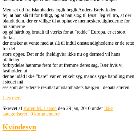
Men set ud fra islamhadets logik begik Anders Breivik den
fejl at han slå til for tidligt, og at han slog til først. Jeg vil tro, at der
blandt dem, der er villige til at ophæve menneskerettighederne for
muslimerne
og gå hårdt og brutalt til værks for at ”redde” Europa, er et stort
flertal,
der ønsker at vente med at slå til indtil omstændighederne er de rette
for det
store opgør. Det er de (heldigvis) ikke nu og dermed vil hans
ufattelige
forbrydelse hæmme frem for at fremme deres sag. Især hvis vi
fastholder, at
denne udåd ikke ”bare” var en enkelt syg mands syge handling men
i stedet må
ses som det yderste resultat af islamhadets hærgen i debats sfæren.
Læs mere
Skrevet af
Karen M. Larsen
den 29 jan, 2010 under
Ikke
kategoriseret
|
0 kommentarer
Kvindesyn