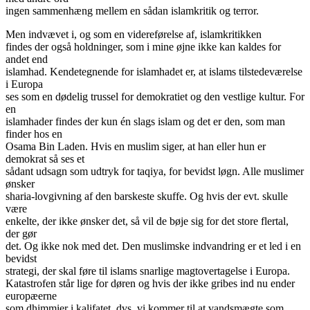
ingen sammenhæng mellem en sådan islamkritik og terror.
Men indvævet i, og som en videreførelse af, islamkritikken
findes der også holdninger, som i mine øjne ikke kan kaldes for
andet end
islamhad. Kendetegnende for islamhadet er, at islams tilstedeværelse
i Europa
ses som en dødelig trussel for demokratiet og den vestlige kultur. For
en
islamhader findes der kun én slags islam og det er den, som man
finder hos en
Osama Bin Laden. Hvis en muslim siger, at han eller hun er
demokrat så ses et
sådant udsagn som udtryk for taqiya, for bevidst løgn. Alle muslimer
ønsker
sharia-lovgivning af den barskeste skuffe. Og hvis der evt. skulle
være
enkelte, der ikke ønsker det, så vil de bøje sig for det store flertal,
der gør
det. Og ikke nok med det. Den muslimske indvandring er et led i en
bevidst
strategi, der skal føre til islams snarlige magtovertagelse i Europa.
Katastrofen står lige for døren og hvis der ikke gribes ind nu ender
europæerne
som dhimmier i kalifatet, dvs. vi kommer til at vandsmægte som