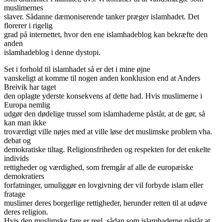
muslimernes
slaver. Sådanne dæmoniserende tanker præger islamhadet. Det
florerer i rigelig
grad på internettet, hvor den ene islamhadeblog kan bekræfte den
anden
islamhadeblog i denne dystopi.
Set i forhold til islamhadet så er det i mine øjne
vanskeligt at komme til nogen anden konklusion end at Anders
Breivik har taget
den oplagte yderste konsekvens af dette had. Hvis muslimerne i
Europa nemlig
udgør den dødelige trussel som islamhaderne påstår, at de gør, så
kan man ikke
troværdigt ville nøjes med at ville løse det muslimske problem vha.
debat og
demokratiske tiltag. Religionsfriheden og respekten for det enkelte
individs
rettigheder og værdighed, som fremgår af alle de europæiske
demokratiers
forfatninger, umuliggør en lovgivning der vil forbyde islam eller
fratage
muslimer deres borgerlige rettigheder, herunder retten til at udøve
deres religion.
Hvis den muslimske fare er reel, sådan som islamhaderne påstår at