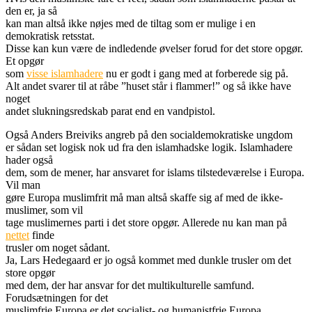
den er, ja så
kan man altså ikke nøjes med de tiltag som er mulige i en
demokratisk retsstat.
Disse kan kun være de indledende øvelser forud for det store opgør.
Et opgør
som
visse islamhadere
nu er godt i gang med at forberede sig på.
Alt andet svarer til at råbe ”huset står i flammer!” og så ikke have
noget
andet slukningsredskab parat end en vandpistol.
Også Anders Breiviks angreb på den socialdemokratiske ungdom
er sådan set logisk nok ud fra den islamhadske logik. Islamhadere
hader også
dem, som de mener, har ansvaret for islams tilstedeværelse i Europa.
Vil man
gøre Europa muslimfrit må man altså skaffe sig af med de ikke-
muslimer, som vil
tage muslimernes parti i det store opgør. Allerede nu kan man på
nettet
finde
trusler om noget sådant.
Ja, Lars Hedegaard er jo også kommet med dunkle trusler om det
store opgør
med dem, der har ansvar for det multikulturelle samfund.
Forudsætningen for det
muslimfrie Europa er det socialist- og humanistfrie Europa.