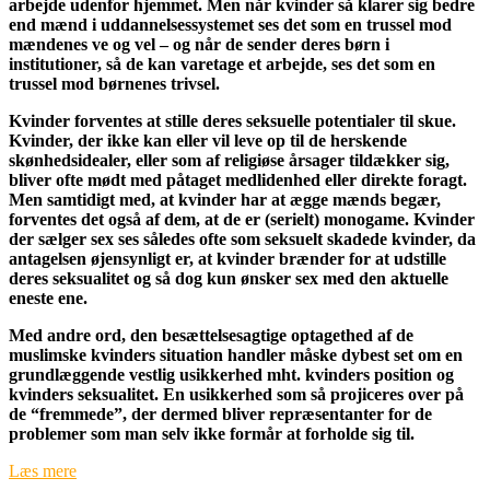
arbejde udenfor hjemmet. Men når kvinder så klarer sig bedre
end mænd i uddannelsessystemet ses det som en trussel mod
mændenes ve og vel – og når de sender deres børn i
institutioner, så de kan varetage et arbejde, ses det som en
trussel mod børnenes trivsel.
Kvinder forventes at stille deres seksuelle potentialer til skue.
Kvinder, der ikke kan eller vil leve op til de herskende
skønhedsidealer, eller som af religiøse årsager tildækker sig,
bliver ofte mødt med påtaget medlidenhed eller direkte foragt.
Men samtidigt med, at kvinder har at ægge mænds begær,
forventes det også af dem, at de er (serielt) monogame. Kvinder
der sælger sex ses således ofte som seksuelt skadede kvinder, da
antagelsen øjensynligt er, at kvinder brænder for at udstille
deres seksualitet og så dog kun ønsker sex med den aktuelle
eneste ene.
Med andre ord, den besættelsesagtige optagethed af de
muslimske kvinders situation handler måske dybest set om en
grundlæggende vestlig usikkerhed mht. kvinders position og
kvinders seksualitet. En usikkerhed som så projiceres over på
de “fremmede”, der dermed bliver repræsentanter for de
problemer som man selv ikke formår at forholde sig til.
Læs mere