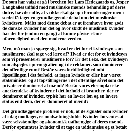
De som har valgt at gå i brechen for Lars Hedegaards og Jesper
Langballes udfald mod muslimske mænds behandling af deres
døtre, hævder ofte, at vi ikke skal gå op i formuleringer men i
stedet få taget en grundlæggende debat om det muslimske
kvindesyn. Målet med denne debat er at fremhæve hvor godt
de danske kvinder har det og hvor skidt de muslimsk kvinder
har det for (endnu en gang) at kunne påvise islams
uforenelighed med den moderne verden.
Men, må man jo spørge sig, hvad er det for et kvindesyn som
muslimerne skal tage ved lære af? Hvad er det for et kvindesyn
som vi præsenterer muslimerne for? Er det f.eks. det kvindesyn
som afspejles i pornografien og i de reklamer, som dominerer
det offentlige rum? Består vores forbilledlighed mht.
ligestillingen i det forhold, at ingen kvinde er eller har været
statsminister og at topstillingerne i det offentlige såvel som det
private er domineret af mænd? Består vores eksemplariske
anerkendelse af kvinderne i det forhold at brancher, der er
domineret af kvinder, typisk har en lavere løn og en lavere
status end dem, der er domineret af mænd?
Det grundlæggende problem er nok, at de signaler som kvinder
af i dag modtager, er modsætningsfulde. Kvinder forventes at
være selvstændige og økonomisk uafhængige af deres mænd.
Derfor opmuntres kvinder til at tage en uddannelse og et betalt