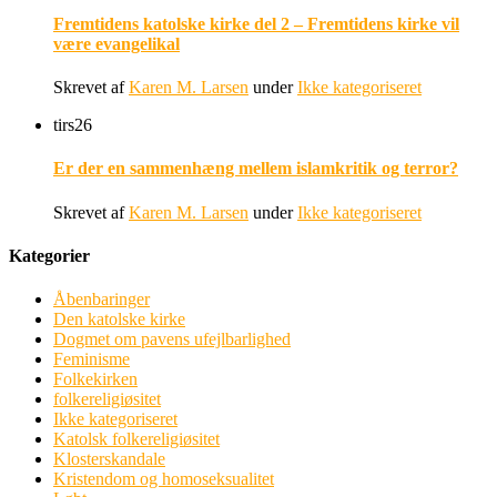
Fremtidens katolske kirke del 2 – Fremtidens kirke vil
være evangelikal
Skrevet af
Karen M. Larsen
under
Ikke kategoriseret
tirs
26
Er der en sammenhæng mellem islamkritik og terror?
Skrevet af
Karen M. Larsen
under
Ikke kategoriseret
Kategorier
Åbenbaringer
Den katolske kirke
Dogmet om pavens ufejlbarlighed
Feminisme
Folkekirken
folkereligiøsitet
Ikke kategoriseret
Katolsk folkereligiøsitet
Klosterskandale
Kristendom og homoseksualitet