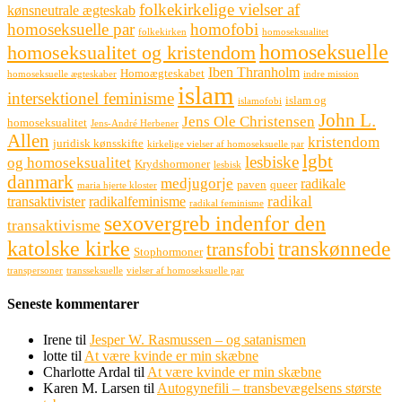
folkekirkelige vielser af
kønsneutrale ægteskab
homoseksuelle par
homofobi
folkekirken
homoseksualitet
homoseksuelle
homoseksualitet og kristendom
Iben Thranholm
Homoægteskabet
homoseksuelle ægteskaber
indre mission
islam
intersektionel feminisme
islam og
islamofobi
John L.
Jens Ole Christensen
homoseksualitet
Jens-André Herbener
Allen
kristendom
juridisk kønsskifte
kirkelige vielser af homoseksuelle par
lgbt
lesbiske
og homoseksualitet
Krydshormoner
lesbisk
danmark
medjugorje
radikale
paven
queer
maria hjerte kloster
radikal
transaktivister
radikalfeminisme
radikal feminisme
sexovergreb indenfor den
transaktivisme
katolske kirke
transkønnede
transfobi
Stophormoner
transpersoner
transseksuelle
vielser af homoseksuelle par
Seneste kommentarer
Irene
til
Jesper W. Rasmussen – og satanismen
lotte
til
At være kvinde er min skæbne
Charlotte Ardal
til
At være kvinde er min skæbne
Karen M. Larsen
til
Autogynefili – transbevægelsens største