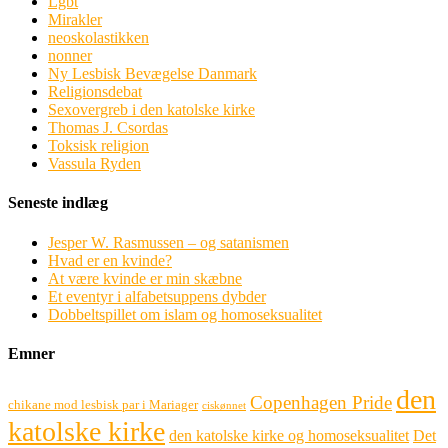
Lgbt
Mirakler
neoskolastikken
nonner
Ny Lesbisk Bevægelse Danmark
Religionsdebat
Sexovergreb i den katolske kirke
Thomas J. Csordas
Toksisk religion
Vassula Ryden
Seneste indlæg
Jesper W. Rasmussen – og satanismen
Hvad er en kvinde?
At være kvinde er min skæbne
Et eventyr i alfabetsuppens dybder
Dobbeltspillet om islam og homoseksualitet
Emner
den
Copenhagen Pride
chikane mod lesbisk par i Mariager
ciskønnet
katolske kirke
den katolske kirke og homoseksualitet
Det