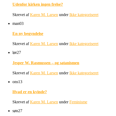
Udenfor kirken ingen frelse?
Skrevet af
Karen M. Larsen
under
Ikke kategoriseret
man
03
En ny begyndelse
Skrevet af
Karen M. Larsen
under
Ikke kategoriseret
lør
27
Jesper W. Rasmussen – og satanismen
Skrevet af
Karen M. Larsen
under
Ikke kategoriseret
ons
13
Hvad er en kvinde?
Skrevet af
Karen M. Larsen
under
Feminisme
søn
27