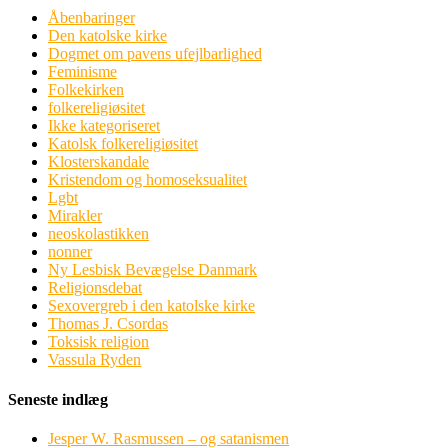
Åbenbaringer
Den katolske kirke
Dogmet om pavens ufejlbarlighed
Feminisme
Folkekirken
folkereligiøsitet
Ikke kategoriseret
Katolsk folkereligiøsitet
Klosterskandale
Kristendom og homoseksualitet
Lgbt
Mirakler
neoskolastikken
nonner
Ny Lesbisk Bevægelse Danmark
Religionsdebat
Sexovergreb i den katolske kirke
Thomas J. Csordas
Toksisk religion
Vassula Ryden
Seneste indlæg
Jesper W. Rasmussen – og satanismen