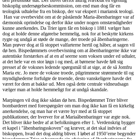
den preussiske stat. Der bliver derfor aldrig iværksat en egentlig
biskoplig undersøgelseskommission, om end man dog får en
teologisk udtalelse fra en biskop, der var ekspert i mariansk teologi.
Han var overbevidst om at de påstående Maria-åbenbaringer var af
dæmonisk oprindelse og derfor ikke under nogen omstændigheder
kunne anerkendes. Da Trier igen får en biskop i 1881 vælger han
dog at holde denne afgørelse hemmelig, nok for at beskytte kirkens
rygte og undgå at støde de mange, der troede på åbenbaringerne.
Man prøver dog at få stoppet valfarterne hertil og håber, at sagen vil
dø hen. Bispedømmets overbevisning om at åbenbaringerne ikke var
autentiske forstærkes af at en af seerne som voksen under ed udtaler,
at det hele var en stor løgn i og med, at børnene havde følt sig
presset af de voksnes ledende spørgsmål til at sige, at de så Jomfru
Maria etc. Jo mere de voksne troede, pilgrimmene strømmede til og
myndighederne forfulgte de troende, desto vanskeligere havde det
været for dem at bakke ud. Men også dette centrale vidneudsagn
vælger man at holde hemmeligt for at undgå skandale.
Marpingen vil dog ikke sådan dø hen. Bispedømmet Trier bliver
bombarderet med forespørgsler om man dog ikke kan få en kirkelig
anerkendelse, og man har et værre hyr med at få stoppet
publikationer, der hverver for at Mariaåbenbaringer var ægte nok.
Det bliver ikke bedre af at befolkningen efter 1. Verdenskrig bygger
et kapel i ”åbenbaringsskoven” og kræver, at det skal indvies af
biskoppen, hvad det dog aldrig bliver. I løbet af 1950’erne begynder