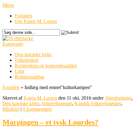
Menu
Forsiden
Om Karen M. Larsen
Kategorier
Den katolske kirke
Folkekirken
Kristendom og homoseksualitet
Lgbt
Religionsdebat
Forsiden
»
Indlæg med emnet
"
kulturkampen"
Skrevet af
Karen M. Larsen
den 11 okt, 2016 under
Åbenbaringer
,
Den katolske kirke
,
folkereligiøsitet
,
Katolsk folkereligiøsitet
,
Mirakler
|
0 kommentarer
Marpingen – et tysk Lourdes?