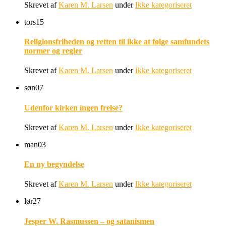
Skrevet af
Karen M. Larsen
under
Ikke kategoriseret
tors
15
Religionsfriheden og retten til ikke at følge samfundets
normer og regler
Skrevet af
Karen M. Larsen
under
Ikke kategoriseret
søn
07
Udenfor kirken ingen frelse?
Skrevet af
Karen M. Larsen
under
Ikke kategoriseret
man
03
En ny begyndelse
Skrevet af
Karen M. Larsen
under
Ikke kategoriseret
lør
27
Jesper W. Rasmussen – og satanismen