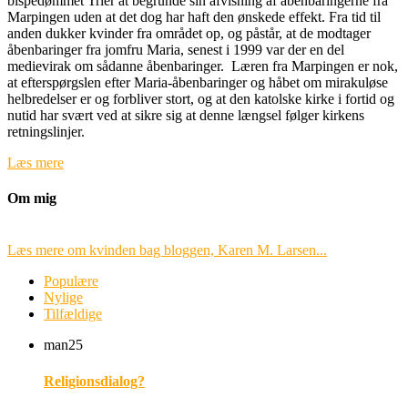
bispedømmet Trier at begrunde sin afvisning af åbenbaringerne fra
Marpingen uden at det dog har haft den ønskede effekt. Fra tid til
anden dukker kvinder fra området op, og påstår, at de modtager
åbenbaringer fra jomfru Maria, senest i 1999 var der en del
medievirak om sådanne åbenbaringer. Læren fra Marpingen er nok,
at efterspørgslen efter Maria-åbenbaringer og håbet om mirakuløse
helbredelser er og forbliver stort, og at den katolske kirke i fortid og
nutid har svært ved at sikre sig at denne længsel følger kirkens
retningslinjer.
Læs mere
Om mig
Læs mere om kvinden bag bloggen, Karen M. Larsen...
Populære
Nylige
Tilfældige
man
25
Religionsdialog?