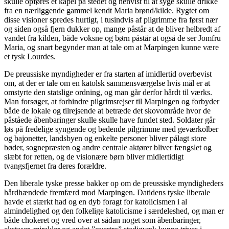
skulle opføres et kapel på stedet og henvist til at syge skulle drikke
fra en nærliggende gammel kendt Maria brønd/kilde. Rygtet om
disse visioner spredes hurtigt, i tusindvis af pilgrimme fra først nær
og siden også fjern dukker op, mange påstår at de bliver helbredt af
vandet fra kilden, både voksne og børn påstår at også de ser Jomfru
Maria, og snart begynder man at tale om at Marpingen kunne være
et tysk Lourdes.
De preussiske myndigheder er fra starten af imidlertid overbevist
om, at der er tale om en katolsk sammensværgelse hvis mål er at
omstyrte den statslige ordning, og man går derfor hårdt til værks.
Man forsøger, at forhindre pilgrimsrejser til Marpingen og forbyder
både de lokale og tilrejsende at betræde det skovområde hvor de
påståede åbenbaringer skulle skulle have fundet sted. Soldater går
løs på fredelige syngende og bedende pilgrimme med geværkolber
og bajonetter, landsbyen og enkelte personer bliver pålagt store
bøder, sognepræsten og andre centrale aktører bliver fængslet og
slæbt for retten, og de visionære børn bliver midlertidigt
tvangsfjernet fra deres forældre.
Den liberale tyske presse bakker op om de preussiske myndigheders
hårdhændede fremfærd mod Marpingen. Datidens tyske liberale
havde et stærkt had og en dyb foragt for katolicismen i al
almindelighed og den folkelige katolicisme i særdeleshed, og man er
både chokeret og vred over at sådan noget som åbenbaringer,