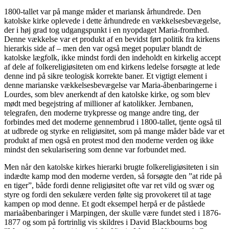
1800-tallet var på mange måder et mariansk århundrede. Den
katolske kirke oplevede i dette århundrede en vækkelsesbevægelse,
der i høj grad tog udgangspunkt i en nyopdaget Maria-fromhed.
Denne vækkelse var et produkt af en bevidst ført politik fra kirkens
hierarkis side af – men den var også meget populær blandt de
katolske lægfolk, ikke mindst fordi den indeholdt en kirkelig accept
af dele af folkereligiøsiteten om end kirkens ledelse forsøgte at lede
denne ind på sikre teologisk korrekte baner. Et vigtigt element i
denne marianske vækkelsesbevægelse var Maria-åbenbaringerne i
Lourdes, som blev anerkendt af den katolske kirke, og som blev
mødt med begejstring af millioner af katolikker. Jernbanen,
telegrafen, den moderne trykpresse og mange andre ting, der
forbindes med det moderne gennembrud i 1800-tallet, tjente også til
at udbrede og styrke en religiøsitet, som på mange måder både var et
produkt af men også en protest mod den moderne verden og ikke
mindst den sekularisering som denne var forbundet med.
Men når den katolske kirkes hierarki brugte folkereligiøsiteten i sin
indædte kamp mod den moderne verden, så forsøgte den ”at ride på
en tiger”, både fordi denne religiøsitet ofte var ret vild og svær og
styre og fordi den sekulære verden følte sig provokeret til at tage
kampen op mod denne. Et godt eksempel herpå er de påståede
mariaåbenbaringer i Marpingen, der skulle være fundet sted i 1876-
1877 og som på fortrinlig vis skildres i David Blackbourns bog