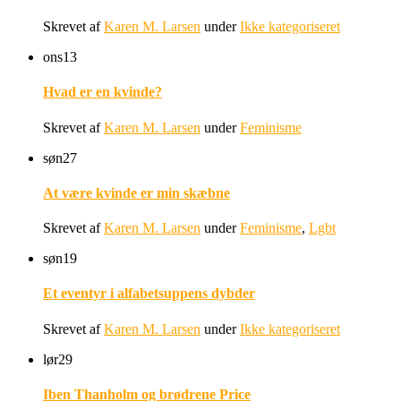
Skrevet af
Karen M. Larsen
under
Ikke kategoriseret
ons
13
Hvad er en kvinde?
Skrevet af
Karen M. Larsen
under
Feminisme
søn
27
At være kvinde er min skæbne
Skrevet af
Karen M. Larsen
under
Feminisme
,
Lgbt
søn
19
Et eventyr i alfabetsuppens dybder
Skrevet af
Karen M. Larsen
under
Ikke kategoriseret
lør
29
Iben Thanholm og brødrene Price