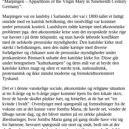
”Marpingen – Apparitions of the Virgin Mary in Nineteenth Century
Germany”.
Marpingen var en landsby i Sarlandet, det var i 1800-tallet et fattigt
område med en katolsk befolkning, der modvilligt var kommet
under preussisk kontrol. Landsbyen måtte kæmpe med økonomiske
problemer pga. den økonomiske krise som det nyopståede tyske rige
var havnet i på dette tidspunkt, og man havde løbende konflikter
med de uelskede preussiske myndigheder. Den katolske kirke stod
stærkt i befolkningen, men den måtte kæmpe med diverse
forfølgelser og chikaner som de preussiske myndigheder under
jernkansleren Bismarck udsatte den katolske kirke for. Disse går
under betegnelsen ”kulturkampen” og dens mål var at bryde den
katolske kirkes magt og sikre et stærkt tysk, nationalistisk,
protestantisk og ikke mindst moderne og fremskridtsorienteret
Tyskand.
Det er i denne vanskelige sociale, økonomiske og religiøse situation
at tre 8-årige og to 6-årige piger kommer hjem fra den lokale skov,
hvor de havde skullet plukke bær, og fortæller, at de har set ”en
kvinde i hvidt”. Overdynget med spørgsmål og formodninger fra de
voksne om at det kunne være Jomfru Maria, de havde set, vender de
tilbage næste dag, og det bliver starten på en række påståede
åbenbaringer, hvor Jomfru Maria gang på gang skulle have vist sig
for børnene, besvaret spørgsmål om stort og småt, bedt om at der