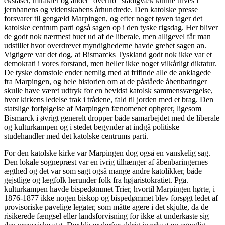
ekstaser, mirakler og andet ”overtro” stadigvæk kunne trives i
jernbanens og videnskabens århundrede. Den katolske presse
forsvarer til gengæld Marpingen, og efter noget tøven tager det
katolske centrum parti også sagen op i den tyske rigsdag. Her bliver
de godt nok nærmest buet ud af de liberale, men alligevel får man
udstillet hvor overdrevet myndighederne havde grebet sagen an.
Vigtigere var det dog, at Bismarcks Tyskland godt nok ikke var et
demokrati i vores forstand, men heller ikke noget vilkårligt diktatur.
De tyske domstole ender nemlig med at frifinde alle de anklagede
fra Marpingen, og hele historien om at de påståede åbenbaringer
skulle have været udtryk for en bevidst katolsk sammensværgelse,
hvor kirkens ledelse trak i trådene, fald til jorden med et brag. Den
statslige forfølgelse af Marpingen fænomenet ophører, ligesom
Bismarck i øvrigt generelt dropper både samarbejdet med de liberale
og kulturkampen og i stedet begynder at indgå politiske
studehandler med det katolske centrums parti.
For den katolske kirke var Marpingen dog også en vanskelig sag.
Den lokale sognepræst var en ivrig tilhænger af åbenbaringernes
ægthed og det var som sagt også mange andre katolikker, både
gejstlige og lægfolk herunder folk fra højaristokratiet. Pga.
kulturkampen havde bispedømmet Trier, hvortil Marpingen hørte, i
1876-1877 ikke nogen biskop og bispedømmet blev forsøgt ledet af
provisoriske pavelige legater, som måtte agere i det skjulte, da de
risikerede fængsel eller landsforvisning for ikke at underkaste sig