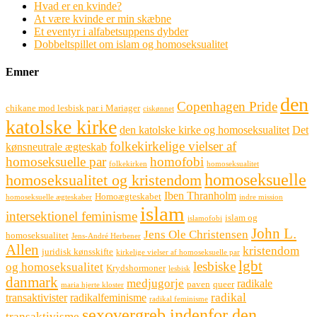
Hvad er en kvinde?
At være kvinde er min skæbne
Et eventyr i alfabetsuppens dybder
Dobbeltspillet om islam og homoseksualitet
Emner
den
Copenhagen Pride
chikane mod lesbisk par i Mariager
ciskønnet
katolske kirke
den katolske kirke og homoseksualitet
Det
folkekirkelige vielser af
kønsneutrale ægteskab
homoseksuelle par
homofobi
folkekirken
homoseksualitet
homoseksuelle
homoseksualitet og kristendom
Iben Thranholm
Homoægteskabet
homoseksuelle ægteskaber
indre mission
islam
intersektionel feminisme
islam og
islamofobi
John L.
Jens Ole Christensen
homoseksualitet
Jens-André Herbener
Allen
kristendom
juridisk kønsskifte
kirkelige vielser af homoseksuelle par
lgbt
lesbiske
og homoseksualitet
Krydshormoner
lesbisk
danmark
medjugorje
radikale
paven
queer
maria hjerte kloster
radikal
transaktivister
radikalfeminisme
radikal feminisme
sexovergreb indenfor den
transaktivisme