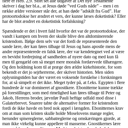
flere er Heb. 2,9. Stort set alle udgaver af Det nye Testamente
skriver i dag her bl.a., at Jesus døde ”ved Guds nåde” – men i en
række ældre versioner står der, at han døde ”adskilt fra Gud”. Har
protoortodokse her ændret et vers, der kunne læses doketistisk? Eller
har de blot ændret en doketistisk forfalskning?
Spændende er det i hvert fald hvorfor det var de protoortodokse, der
vandt i kampen om hvem der skulle blive den altdominerende
kristendom. Ifølge dem selv var det fordi de repræsenterede den
sande lære, der kan føres tilbage til Jesus og hans apostle mens de
andre repræsenterede en falsk lære, der var kendetegnet ved at være
en bevidst fordrejning af sandheden af nyere dato og med kun få
men til gengæld om så meget mere moralsk fordærvede tilhængere.
Og den holdning kom til at præge den ældre kirkehistorie, for som
bekendt er det jo sejrherrerne, der skriver historien. Men siden
oplysningstiden har der været en voksende forståelse i forskningen
for, at så simpelt er det ikke. Meget tyder på, at f.eks. Egypten i flere
hundrede år var domineret af gnostikere. Ebonitterne kunne trække
på forestillinger, som med rimelighed kan føres tilbage til Peter og
Jakob, Herrens broder, jævnfør Pauli heftige udfald mod disse i
Galaterbrevet. Snarere tabte de alternative former for kristendom
fordi de ikke havde en bred nok appel i længden. Ebonitternes krav
om at man som kristen skulle holde Moselovens mange regler,
herunder spisereglerne, sabbatreglerne og omskæringen gjorde, at
man ikke virkelig kunne appellere til masserne. Gnostikernes lære