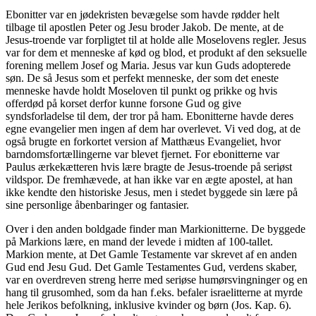
Ebonitter var en jødekristen bevægelse som havde rødder helt
tilbage til apostlen Peter og Jesu broder Jakob. De mente, at de
Jesus-troende var forpligtet til at holde alle Moselovens regler. Jesus
var for dem et menneske af kød og blod, et produkt af den seksuelle
forening mellem Josef og Maria. Jesus var kun Guds adopterede
søn. De så Jesus som et perfekt menneske, der som det eneste
menneske havde holdt Moseloven til punkt og prikke og hvis
offerdød på korset derfor kunne forsone Gud og give
syndsforladelse til dem, der tror på ham. Ebonitterne havde deres
egne evangelier men ingen af dem har overlevet. Vi ved dog, at de
også brugte en forkortet version af Matthæus Evangeliet, hvor
barndomsfortællingerne var blevet fjernet. For ebonitterne var
Paulus ærkekætteren hvis lære bragte de Jesus-troende på seriøst
vildspor. De fremhævede, at han ikke var en ægte apostel, at han
ikke kendte den historiske Jesus, men i stedet byggede sin lære på
sine personlige åbenbaringer og fantasier.
Over i den anden boldgade finder man Markionitterne. De byggede
på Markions lære, en mand der levede i midten af 100-tallet.
Markion mente, at Det Gamle Testamente var skrevet af en anden
Gud end Jesu Gud. Det Gamle Testamentes Gud, verdens skaber,
var en overdreven streng herre med seriøse humørsvingninger og en
hang til grusomhed, som da han f.eks. befaler israelitterne at myrde
hele Jerikos befolkning, inklusive kvinder og børn (Jos. Kap. 6).