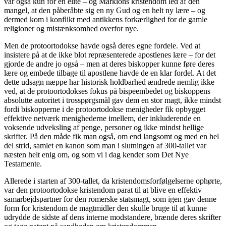
var også kun for en elite – og Markions kristendom led af den
mangel, at den påberåbte sig en ny Gud og en helt ny lære – og
dermed kom i konflikt med antikkens forkærlighed for de gamle
religioner og mistænksomhed overfor nye.
Men de protoortodokse havde også deres egne fordele. Ved at
insistere på at de ikke blot repræsenterede apostlenes lære – for det
gjorde de andre jo også – men at deres biskopper kunne føre deres
lære og embede tilbage til apostlene havde de en klar fordel. At det
dette udsagn næppe har historisk holdbarhed ændrede nemlig ikke
ved, at de protoortodokses fokus på bispeembedet og biskoppens
absolutte autoritet i trosspørgsmål gav dem en stor magt, ikke mindst
fordi biskopperne i de protoortodokse menigheder fik opbygget
effektive netværk menighederne imellem, der inkluderende en
voksende udveksling af penge, personer og ikke mindst hellige
skrifter. På den måde fik man også, om end langsomt og med en hel
del strid, samlet en kanon som man i slutningen af 300-tallet var
næsten helt enig om, og som vi i dag kender som Det Nye
Testamente.
Allerede i starten af 300-tallet, da kristendomsforfølgelserne ophørte,
var den protoortodokse kristendom parat til at blive en effektiv
samarbejdspartner for den romerske statsmagt, som igen gav denne
form for kristendom de magtmidler den skulle bruge til at kunne
udrydde de sidste af dens interne modstandere, brænde deres skrifter