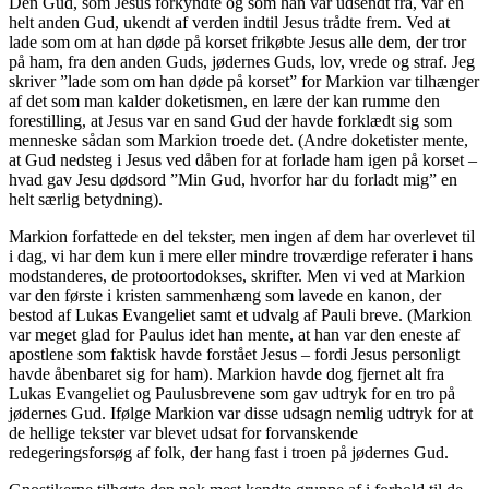
Den Gud, som Jesus forkyndte og som han var udsendt fra, var en
helt anden Gud, ukendt af verden indtil Jesus trådte frem. Ved at
lade som om at han døde på korset frikøbte Jesus alle dem, der tror
på ham, fra den anden Guds, jødernes Guds, lov, vrede og straf. Jeg
skriver ”lade som om han døde på korset” for Markion var tilhænger
af det som man kalder doketismen, en lære der kan rumme den
forestilling, at Jesus var en sand Gud der havde forklædt sig som
menneske sådan som Markion troede det. (Andre doketister mente,
at Gud nedsteg i Jesus ved dåben for at forlade ham igen på korset –
hvad gav Jesu dødsord ”Min Gud, hvorfor har du forladt mig” en
helt særlig betydning).
Markion forfattede en del tekster, men ingen af dem har overlevet til
i dag, vi har dem kun i mere eller mindre troværdige referater i hans
modstanderes, de protoortodokses, skrifter. Men vi ved at Markion
var den første i kristen sammenhæng som lavede en kanon, der
bestod af Lukas Evangeliet samt et udvalg af Pauli breve. (Markion
var meget glad for Paulus idet han mente, at han var den eneste af
apostlene som faktisk havde forstået Jesus – fordi Jesus personligt
havde åbenbaret sig for ham). Markion havde dog fjernet alt fra
Lukas Evangeliet og Paulusbrevene som gav udtryk for en tro på
jødernes Gud. Ifølge Markion var disse udsagn nemlig udtryk for at
de hellige tekster var blevet udsat for forvanskende
redegeringsforsøg af folk, der hang fast i troen på jødernes Gud.