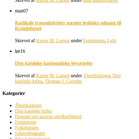
Skrevet af
Karen M. Larsen
under
Ikke kategoriseret
man
07
Radikale transaktivister nægter lesbiske adgang til
Kvindehuset
Skrevet af
Karen M. Larsen
under
Feminisme
,
Lgbt
lør
16
Den katolske karismatiske bevægelse
Skrevet af
Karen M. Larsen
under
Åbenbaringer
,
Den
katolske kirke
,
Thomas J. Csordas
Kategorier
Åbenbaringer
Den katolske kirke
Dogmet om pavens ufejlbarlighed
Feminisme
Folkekirken
folkereligiøsitet
Ikke kategoriseret