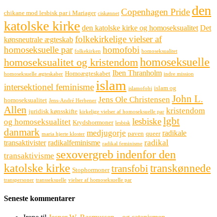
den
Copenhagen Pride
chikane mod lesbisk par i Mariager
ciskønnet
katolske kirke
den katolske kirke og homoseksualitet
Det
folkekirkelige vielser af
kønsneutrale ægteskab
homoseksuelle par
homofobi
folkekirken
homoseksualitet
homoseksuelle
homoseksualitet og kristendom
Iben Thranholm
Homoægteskabet
homoseksuelle ægteskaber
indre mission
islam
intersektionel feminisme
islam og
islamofobi
John L.
Jens Ole Christensen
homoseksualitet
Jens-André Herbener
Allen
kristendom
juridisk kønsskifte
kirkelige vielser af homoseksuelle par
lgbt
lesbiske
og homoseksualitet
Krydshormoner
lesbisk
danmark
medjugorje
radikale
paven
queer
maria hjerte kloster
radikal
transaktivister
radikalfeminisme
radikal feminisme
sexovergreb indenfor den
transaktivisme
katolske kirke
transkønnede
transfobi
Stophormoner
transpersoner
transseksuelle
vielser af homoseksuelle par
Seneste kommentarer