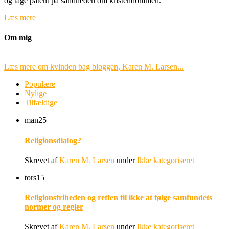
og tage patent på sandheden om kristendommen.
Læs mere
Om mig
Læs mere om kvinden bag bloggen, Karen M. Larsen...
Populære
Nylige
Tilfældige
man
25
Religionsdialog?
Skrevet af
Karen M. Larsen
under
Ikke kategoriseret
tors
15
Religionsfriheden og retten til ikke at følge samfundets
normer og regler
Skrevet af
Karen M. Larsen
under
Ikke kategoriseret