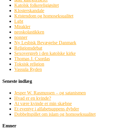
Katolsk folkereligiøsitet
Klosterskandale
Kristendom og homoseksualitet
Lgbt
Mirakler
neoskolastikken
nonner
Ny Lesbisk Bevægelse Danmark
Religionsdebat
Sexovergreb i den katolske kirke
Thomas J. Csordas
Toksisk religion
Vassula Ryden
Seneste indlæg
Jesper W. Rasmussen – og satanismen
Hvad er en kvinde?
At være kvinde er min skæbne
Et eventyr i alfabetsuppens dybder
Dobbeltspillet om islam og homoseksualitet
Emner