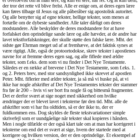
er overbevist om at man selv, og kun en selv, har ret. Og at kun dem,
der tror det rette vil blive frelst. Alle er enige om, at deres egen lære
kan føres tilbage til Jesus og alle påberåber sig apostolisk autoritet.
Og alle benytter sig af egne tekster, hellige tekster, som menes at
fortælle om de dybeste sandheder. Alle taler dårligt om deres
modstandere. Alle beskylder de deres modstandere for at have
forfalsket den oprindelige sande lære og alle hævder, at de andre har
lavet tekstforfalskninger, der skulle støtte den falske lære. Mht. det
sidste gør Ehrman meget ud af at fremhæve, at det faktisk synes at
være rigtigt. Alle, også de protoortodokse, skrev tekster i apostlenes
navne for at fremme deres egen sag, og alle fiflede med ældre
tekster, som f.eks. dem som vi nu finder i Det Nye Testamente.
Således er en række af brevene i Det Nye Testamente, som f.eks. 1.
og 2. Peters brev, med stor sandsynlighed ikke skrevet af apostlen
Peter. Mht. fiflerier med ældre tekster, ja så må vi huske på, at vi
ikke har nogle afskrifter af Det Nye Testamentes tekster der stammer
fra før år 200 – hvis vi ser bort fra nogle få og bittesmå fragmenter.
Det er derfor svært at sige noget med sikkerhed om hvilke
ændringer der er blevet lavet i teksterne før den tid. Mht. alle de
afskrifter som vi har fra oldtiden, så er der ikke to, der er
fuldkommen ens. Dog skyldes de fleste tekstvariationer simple
skrivefejl som er uundgåelige når tekster skal kopieres i hånden.
Men i nogle tilfælde er der også klart tale om at man har korrigeret i
teksterne om end det er svært at sige, hvem der startede med at
korrigere og hvilken version, der er den oprindelige. Et eksempel af