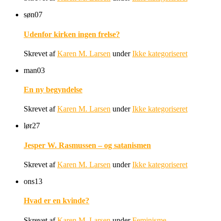
søn
07
Udenfor kirken ingen frelse?
Skrevet af
Karen M. Larsen
under
Ikke kategoriseret
man
03
En ny begyndelse
Skrevet af
Karen M. Larsen
under
Ikke kategoriseret
lør
27
Jesper W. Rasmussen – og satanismen
Skrevet af
Karen M. Larsen
under
Ikke kategoriseret
ons
13
Hvad er en kvinde?
Skrevet af
Karen M. Larsen
under
Feminisme