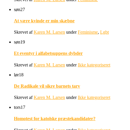
søn
27
At være kvinde er min skæbne
Skrevet af
Karen M. Larsen
under
Feminisme
,
Lgbt
søn
19
Et eventyr i alfabetsuppens dybder
Skrevet af
Karen M. Larsen
under
Ikke kategoriseret
lør
18
De Radikale vil sikre barnets tarv
Skrevet af
Karen M. Larsen
under
Ikke kategoriseret
tors
17
Homotest for katolske præstekandidater?