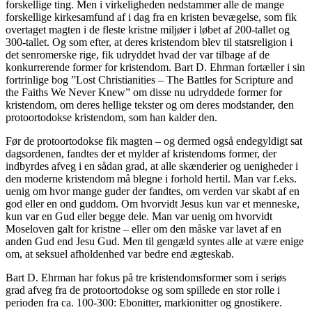
forskellige ting. Men i virkeligheden nedstammer alle de mange
forskellige kirkesamfund af i dag fra en kristen bevægelse, som fik
overtaget magten i de fleste kristne miljøer i løbet af 200-tallet og
300-tallet. Og som efter, at deres kristendom blev til statsreligion i
det senromerske rige, fik udryddet hvad der var tilbage af de
konkurrerende former for kristendom. Bart D. Ehrman fortæller i sin
fortrinlige bog ”Lost Christianities – The Battles for Scripture and
the Faiths We Never Knew” om disse nu udryddede former for
kristendom, om deres hellige tekster og om deres modstander, den
protoortodokse kristendom, som han kalder den.
Før de protoortodokse fik magten – og dermed også endegyldigt sat
dagsordenen, fandtes der et mylder af kristendoms former, der
indbyrdes afveg i en sådan grad, at alle skænderier og uenigheder i
den moderne kristendom må blegne i forhold hertil. Man var f.eks.
uenig om hvor mange guder der fandtes, om verden var skabt af en
god eller en ond guddom. Om hvorvidt Jesus kun var et menneske,
kun var en Gud eller begge dele. Man var uenig om hvorvidt
Moseloven galt for kristne – eller om den måske var lavet af en
anden Gud end Jesu Gud. Men til gengæld syntes alle at være enige
om, at seksuel afholdenhed var bedre end ægteskab.
Bart D. Ehrman har fokus på tre kristendomsformer som i seriøs
grad afveg fra de protoortodokse og som spillede en stor rolle i
perioden fra ca. 100-300: Ebonitter, markionitter og gnostikere.