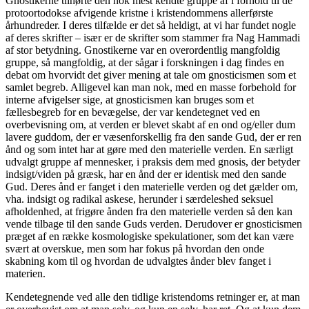
Gnostikerne tilhørte den nok mest kendte gruppe af i forhold til de
protoortodokse afvigende kristne i kristendommens allerførste
århundreder. I deres tilfælde er det så heldigt, at vi har fundet nogle
af deres skrifter – især er de skrifter som stammer fra Nag Hammadi
af stor betydning. Gnostikerne var en overordentlig mangfoldig
gruppe, så mangfoldig, at der sågar i forskningen i dag findes en
debat om hvorvidt det giver mening at tale om gnosticismen som et
samlet begreb. Alligevel kan man nok, med en masse forbehold for
interne afvigelser sige, at gnosticismen kan bruges som et
fællesbegreb for en bevægelse, der var kendetegnet ved en
overbevisning om, at verden er blevet skabt af en ond og/eller dum
lavere guddom, der er væsenforskellig fra den sande Gud, der er ren
ånd og som intet har at gøre med den materielle verden. En særligt
udvalgt gruppe af mennesker, i praksis dem med gnosis, der betyder
indsigt/viden på græsk, har en ånd der er identisk med den sande
Gud. Deres ånd er fanget i den materielle verden og det gælder om,
vha. indsigt og radikal askese, herunder i særdeleshed seksuel
afholdenhed, at frigøre ånden fra den materielle verden så den kan
vende tilbage til den sande Guds verden. Derudover er gnosticismen
præget af en række kosmologiske spekulationer, som det kan være
svært at overskue, men som har fokus på hvordan den onde
skabning kom til og hvordan de udvalgtes ånder blev fanget i
materien.
Kendetegnende ved alle den tidlige kristendoms retninger er, at man