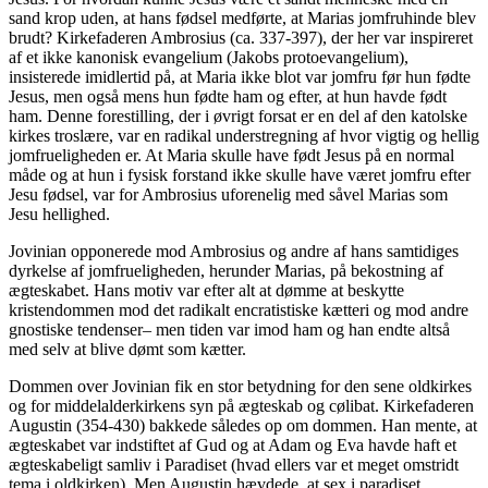
sand krop uden, at hans fødsel medførte, at Marias jomfruhinde blev
brudt? Kirkefaderen Ambrosius (ca. 337-397), der her var inspireret
af et ikke kanonisk evangelium (Jakobs protoevangelium),
insisterede imidlertid på, at Maria ikke blot var jomfru før hun fødte
Jesus, men også mens hun fødte ham og efter, at hun havde født
ham. Denne forestilling, der i øvrigt forsat er en del af den katolske
kirkes troslære, var en radikal understregning af hvor vigtig og hellig
jomfrueligheden er. At Maria skulle have født Jesus på en normal
måde og at hun i fysisk forstand ikke skulle have været jomfru efter
Jesu fødsel, var for Ambrosius uforenelig med såvel Marias som
Jesu hellighed.
Jovinian opponerede mod Ambrosius og andre af hans samtidiges
dyrkelse af jomfrueligheden, herunder Marias, på bekostning af
ægteskabet. Hans motiv var efter alt at dømme at beskytte
kristendommen mod det radikalt encratistiske kætteri og mod andre
gnostiske tendenser– men tiden var imod ham og han endte altså
med selv at blive dømt som kætter.
Dommen over Jovinian fik en stor betydning for den sene oldkirkes
og for middelalderkirkens syn på ægteskab og cølibat. Kirkefaderen
Augustin (354-430) bakkede således op om dommen. Han mente, at
ægteskabet var indstiftet af Gud og at Adam og Eva havde haft et
ægteskabeligt samliv i Paradiset (hvad ellers var et meget omstridt
tema i oldkirken). Men Augustin hævdede, at sex i paradiset