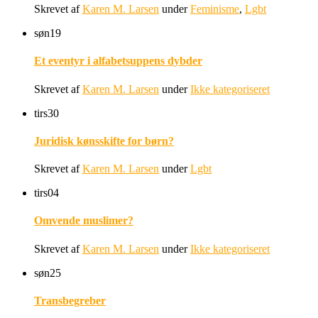
Skrevet af
Karen M. Larsen
under
Feminisme
,
Lgbt
søn
19
Et eventyr i alfabetsuppens dybder
Skrevet af
Karen M. Larsen
under
Ikke kategoriseret
tirs
30
Juridisk kønsskifte for børn?
Skrevet af
Karen M. Larsen
under
Lgbt
tirs
04
Omvende muslimer?
Skrevet af
Karen M. Larsen
under
Ikke kategoriseret
søn
25
Transbegreber