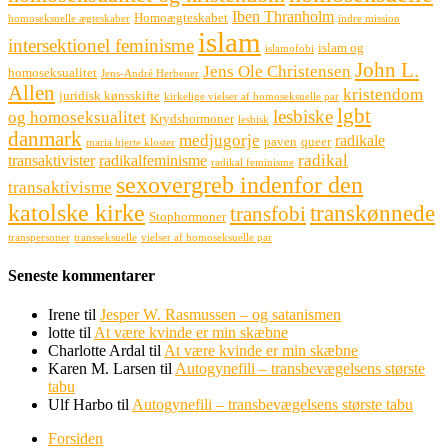
Iben Thranholm
Homoægteskabet
homoseksuelle ægteskaber
indre mission
islam
intersektionel feminisme
islam og
islamofobi
John L.
Jens Ole Christensen
homoseksualitet
Jens-André Herbener
Allen
kristendom
juridisk kønsskifte
kirkelige vielser af homoseksuelle par
lgbt
lesbiske
og homoseksualitet
Krydshormoner
lesbisk
danmark
medjugorje
radikale
paven
queer
maria hjerte kloster
radikal
transaktivister
radikalfeminisme
radikal feminisme
sexovergreb indenfor den
transaktivisme
katolske kirke
transkønnede
transfobi
Stophormoner
transpersoner
transseksuelle
vielser af homoseksuelle par
Seneste kommentarer
Irene
til
Jesper W. Rasmussen – og satanismen
lotte
til
At være kvinde er min skæbne
Charlotte Ardal
til
At være kvinde er min skæbne
Karen M. Larsen
til
Autogynefili – transbevægelsens største
tabu
Ulf Harbo
til
Autogynefili – transbevægelsens største tabu
Forsiden