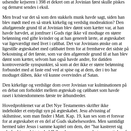
udsendte kejseren i 398 et dekret om at Jovinian først skulle piskes
og dernæst sendes i eksil.
Men hvad var det så som den stakkels munk havde sagt, siden han
blev mødt med en så stræk kirkelig og verdslig modreaktion? Den
altafgørende grund til at Jovinian blev dømt som kætter var, at han
havde hævdet, at jomfruer i Guds rige ikke vil modtage en større
belønning end gifte kvinder og at han generelt lærte, at ægteskabet
var ligeværdigt med livet i cølibat. Det var Jovinians ønske om at
ligestille ægteskabet med cølibatet frem for at fremhæve det sidste på
bekostning af det første, som var den afgørende grund til at han blev
dømt som kætter, selvom han også havde andre, for datiden
kontroversielle synspunkter, så som at der ikke er større belønning
forbundet med at faste end ved at spise og at dem, der i tro har
modtaget dåben, ikke vil kunne overvindes af Satan.
Den kirkelige og verdslige dom over Jovinian var kulminationen på
en debat om forholdet mellem ægteskab og cølibatet som havde
raset i kristendommens første tre århundreder.
Hovedproblemet var at Det Nye Testamentes skrifter ikke
indeholder et entydigt syn på ægteskabet. Jesu afvisning af
skilsmisse, som man finder i Matt. Kap. 19, kan ses som et forsvar
for at ægteskabet er en del af Guds skabelsesorden. Men samtidigt
hermed taler Jesus i samme kapitel om dem, der ”har kastreret sig