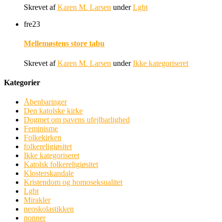
Skrevet af
Karen M. Larsen
under
Lgbt
fre
23
Mellemøstens store tabu
Skrevet af
Karen M. Larsen
under
Ikke kategoriseret
Kategorier
Åbenbaringer
Den katolske kirke
Dogmet om pavens ufejlbarlighed
Feminisme
Folkekirken
folkereligiøsitet
Ikke kategoriseret
Katolsk folkereligiøsitet
Klosterskandale
Kristendom og homoseksualitet
Lgbt
Mirakler
neoskolastikken
nonner