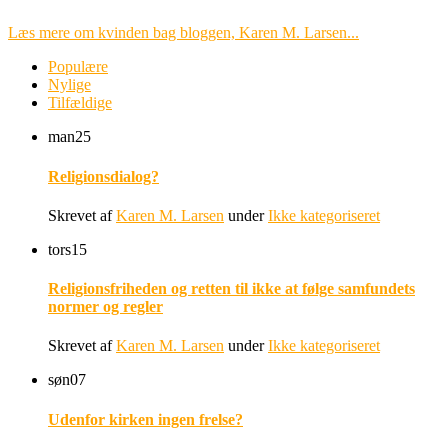
Læs mere om kvinden bag bloggen, Karen M. Larsen...
Populære
Nylige
Tilfældige
man
25
Religionsdialog?
Skrevet af
Karen M. Larsen
under
Ikke kategoriseret
tors
15
Religionsfriheden og retten til ikke at følge samfundets
normer og regler
Skrevet af
Karen M. Larsen
under
Ikke kategoriseret
søn
07
Udenfor kirken ingen frelse?