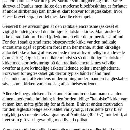
pseudopaulinske skrifter (dvs. skrifter som udgiver sig for at være
skrevet af Paulus men ifølge den moderne bibelforskning er forfattet
af andre skribenter) kan finde et klart forsvar for ægteskabet, hvor
Efeserbrevet kap. 5 er det mest kendte eksempel.
Generelt blev afvisningen af den radikale encratisme (askese) et
vigtigt kendetegn ved den tidlige ”katolske” kirke. Man ønskede
ikke et radikalt brud med jødedommen eller det romerske samfund.
For den i stadigt grad mere bispestyrede kirke var den radikale
encratisme også et problem fordi man her mente, at den kirkelige
autoritet ikke afhang af ens embede men af hvor helligt man levede
(som asket). Og sidst men ikke mindst så så den tidlige ”katolske”
kirke med stor bekymring på den radikale encratismes velvilje
overfor at give kvindelige asketer ledende roller i menighederne.
Forsvaret for ægteskabet gik derfor typisk hånd i hånd med
påstanden om, at kvindens underordning under manden i ægteskabet
såvel som i kirken var et udslag af skabelsesordenen.
Allerede i begyndelsen af det andet århundrede kan man se at den
almen anerkendte holdning indenfor den tidlige ”katolske” kirke var,
at man kun måtte gifte sig for at få børn. Enhver anden motivation
for den ægteskabelige seksualitet var syndig. Hvis dette krav blev
opfyldt, ja så mente f.eks. Ignatius af Antiokia (30-107) imidlertid, at
livet som gift var ligeværdig med livet i cølibat.
Kampen mod den radikale encratisme medførte midlertid ikke, at