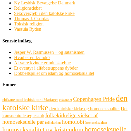
Ny Lesbisk Bevægelse Danmark
Religionsdebat
Sexovergreb i den katolske kirke
Thomas J. Csordas
Toksisk religion
Vassula Ryden
Seneste indlæg
Jesper W. Rasmussen – og satanismen
Hvad er en kvinde?
At være kvinde er min skæbne
Et eventyr i alfabetsuppens dybder
Dobbeltspillet om islam og homoseksualitet
Emner
den
Copenhagen Pride
chikane mod lesbisk par i Mariager
ciskønnet
katolske kirke
den katolske kirke og homoseksualitet
Det
folkekirkelige vielser af
kønsneutrale ægteskab
homoseksuelle par
homofobi
folkekirken
homoseksualitet
homoseksuelle
homoseksualitet og kristendom