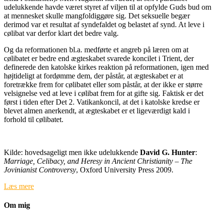
udelukkende havde været styret af viljen til at opfylde Guds bud om
at mennesket skulle mangfoldiggøre sig. Det seksuelle begær
derimod var et resultat af syndefaldet og belastet af synd. At leve i
cølibat var derfor klart det bedre valg.
Og da reformationen bl.a. medførte et angreb på læren om at
cølibatet er bedre end ægteskabet svarede koncilet i Trient, der
definerede den katolske kirkes reaktion på reformationen, igen med
højtideligt at fordømme dem, der påstår, at ægteskabet er at
foretrække frem for cølibatet eller som påstår, at der ikke er større
velsignelse ved at leve i cølibat frem for at gifte sig. Faktisk er det
først i tiden efter Det 2. Vatikankoncil, at det i katolske kredse er
blevet almen anerkendt, at ægteskabet er et ligeværdigt kald i
forhold til cølibatet.
Kilde: hovedsageligt men ikke udelukkende
David G. Hunter
:
Marriage, Celibacy, and Heresy in Ancient Christianity – The
Jovinianist Controversy
, Oxford University Press 2009.
Læs mere
Om mig