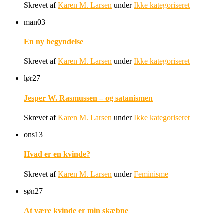
Skrevet af
Karen M. Larsen
under
Ikke kategoriseret
man
03
En ny begyndelse
Skrevet af
Karen M. Larsen
under
Ikke kategoriseret
lør
27
Jesper W. Rasmussen – og satanismen
Skrevet af
Karen M. Larsen
under
Ikke kategoriseret
ons
13
Hvad er en kvinde?
Skrevet af
Karen M. Larsen
under
Feminisme
søn
27
At være kvinde er min skæbne