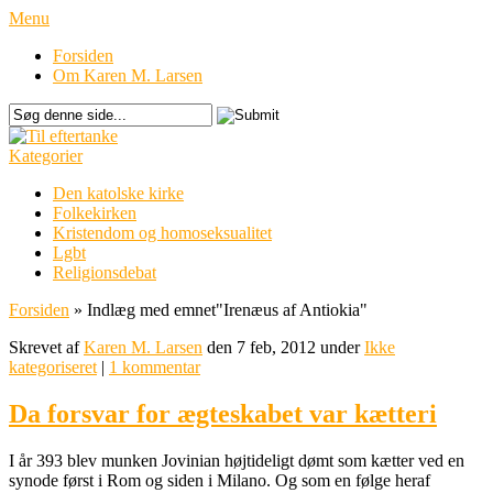
Menu
Forsiden
Om Karen M. Larsen
Kategorier
Den katolske kirke
Folkekirken
Kristendom og homoseksualitet
Lgbt
Religionsdebat
Forsiden
»
Indlæg med emnet
"
Irenæus af Antiokia"
Skrevet af
Karen M. Larsen
den 7 feb, 2012 under
Ikke
kategoriseret
|
1 kommentar
Da forsvar for ægteskabet var kætteri
I år 393 blev munken Jovinian højtideligt dømt som kætter ved en
synode først i Rom og siden i Milano. Og som en følge heraf