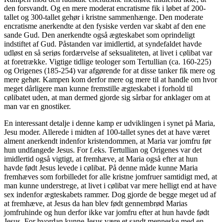
den forsvandt. Og en mere moderat encratisme fik i løbet af 200-
tallet og 300-tallet gehør i kristne sammenhænge. Den moderate
encratisme anerkendte at den fysiske verden var skabt af den ene
sande Gud. Den anerkendte også ægteskabet som oprindeligt
indstiftet af Gud. Påstanden var imidlertid, at syndefaldet havde
udløst en så seriøs fordærvelse af seksualiteten, at livet i cølibat var
at foretrække. Vigtige tidlige teologer som Tertullian (ca. 160-225)
og Origenes (185-254) var afgørende for at disse tanker fik mere og
mere gehør. Kampen kom derfor mere og mere til at handle om hvor
meget dårligere man kunne fremstille ægteskabet i forhold til
cølibatet uden, at man dermed gjorde sig sårbar for anklager om at
man var en gnostiker.
En interessant detalje i denne kamp er udviklingen i synet på Maria,
Jesu moder. Allerede i midten af 100-tallet synes det at have været
alment anerkendt indenfor kristendommen, at Maria var jomfru før
hun undfangede Jesus. For f.eks. Tertullian og Origenes var det
imidlertid også vigtigt, at fremhæve, at Maria også efter at hun
havde født Jesus levede i cølibat. På denne måde kunne Maria
fremhæves som forbilledet for alle kristne jomfruer samtidigt med, at
man kunne understrege, at livet i cølibat var mere helligt end at have
sex indenfor ægteskabets rammer. Dog gjorde de begge meget ud af
at fremhæve, at Jesus da han blev født gennembrød Marias
jomfruhinde og hun derfor ikke var jomfru efter at hun havde født
Jesus. For hvordan kunne Jesus være et sandt menneske med en