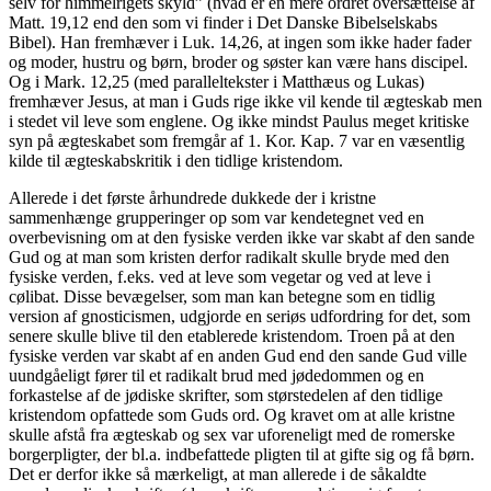
selv for himmelrigets skyld” (hvad er en mere ordret oversættelse af
Matt. 19,12 end den som vi finder i Det Danske Bibelselskabs
Bibel). Han fremhæver i Luk. 14,26, at ingen som ikke hader fader
og moder, hustru og børn, broder og søster kan være hans discipel.
Og i Mark. 12,25 (med paralleltekster i Matthæus og Lukas)
fremhæver Jesus, at man i Guds rige ikke vil kende til ægteskab men
i stedet vil leve som englene. Og ikke mindst Paulus meget kritiske
syn på ægteskabet som fremgår af 1. Kor. Kap. 7 var en væsentlig
kilde til ægteskabskritik i den tidlige kristendom.
Allerede i det første århundrede dukkede der i kristne
sammenhænge grupperinger op som var kendetegnet ved en
overbevisning om at den fysiske verden ikke var skabt af den sande
Gud og at man som kristen derfor radikalt skulle bryde med den
fysiske verden, f.eks. ved at leve som vegetar og ved at leve i
cølibat. Disse bevægelser, som man kan betegne som en tidlig
version af gnosticismen, udgjorde en seriøs udfordring for det, som
senere skulle blive til den etablerede kristendom. Troen på at den
fysiske verden var skabt af en anden Gud end den sande Gud ville
uundgåeligt fører til et radikalt brud med jødedommen og en
forkastelse af de jødiske skrifter, som størstedelen af den tidlige
kristendom opfattede som Guds ord. Og kravet om at alle kristne
skulle afstå fra ægteskab og sex var uforeneligt med de romerske
borgerpligter, der bl.a. indbefattede pligten til at gifte sig og få børn.
Det er derfor ikke så mærkeligt, at man allerede i de såkaldte