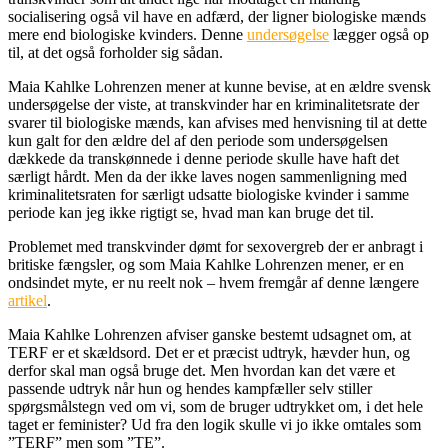
socialisering også vil have en adfærd, der ligner biologiske mænds
mere end biologiske kvinders. Denne
undersøgelse
lægger også op
til, at det også forholder sig sådan.
Maia Kahlke Lohrenzen mener at kunne bevise, at en ældre svensk
undersøgelse der viste, at transkvinder har en kriminalitetsrate der
svarer til biologiske mænds, kan afvises med henvisning til at dette
kun galt for den ældre del af den periode som undersøgelsen
dækkede da transkønnede i denne periode skulle have haft det
særligt hårdt. Men da der ikke laves nogen sammenligning med
kriminalitetsraten for særligt udsatte biologiske kvinder i samme
periode kan jeg ikke rigtigt se, hvad man kan bruge det til.
Problemet med transkvinder dømt for sexovergreb der er anbragt i
britiske fængsler, og som Maia Kahlke Lohrenzen mener, er en
ondsindet myte, er nu reelt nok – hvem fremgår af denne længere
artikel
.
Maia Kahlke Lohrenzen afviser ganske bestemt udsagnet om, at
TERF er et skældsord. Det er et præcist udtryk, hævder hun, og
derfor skal man også bruge det. Men hvordan kan det være et
passende udtryk når hun og hendes kampfæller selv stiller
spørgsmålstegn ved om vi, som de bruger udtrykket om, i det hele
taget er feminister? Ud fra den logik skulle vi jo ikke omtales som
”TERF” men som ”TE”.