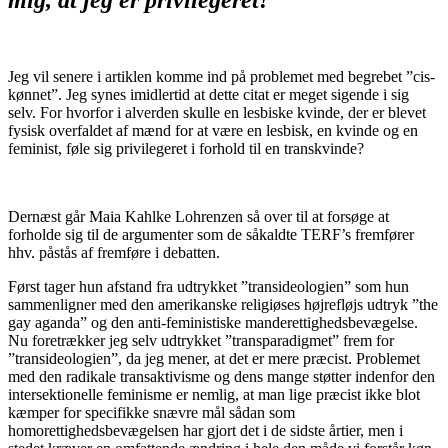
mig, at jeg er privilegeret!
”
Jeg vil senere i artiklen komme ind på problemet med begrebet ”cis-
kønnet”. Jeg synes imidlertid at dette citat er meget sigende i sig
selv. For hvorfor i alverden skulle en lesbiske kvinde, der er blevet
fysisk overfaldet af mænd for at være en lesbisk, en kvinde og en
feminist, føle sig privilegeret i forhold til en transkvinde?
Dernæst går Maia Kahlke Lohrenzen så over til at forsøge at
forholde sig til de argumenter som de såkaldte TERF’s fremfører
hhv. påstås af fremføre i debatten.
Først tager hun afstand fra udtrykket ”transideologien” som hun
sammenligner med den amerikanske religiøses højrefløjs udtryk ”the
gay aganda” og den anti-feministiske manderettighedsbevægelse.
Nu foretrækker jeg selv udtrykket ”transparadigmet” frem for
”transideologien”, da jeg mener, at det er mere præcist. Problemet
med den radikale transaktivisme og dens mange støtter indenfor den
intersektionelle feminisme er nemlig, at man lige præcist ikke blot
kæmper for specifikke snævre mål sådan som
homorettighedsbevægelsen har gjort det i de sidste årtier, men i