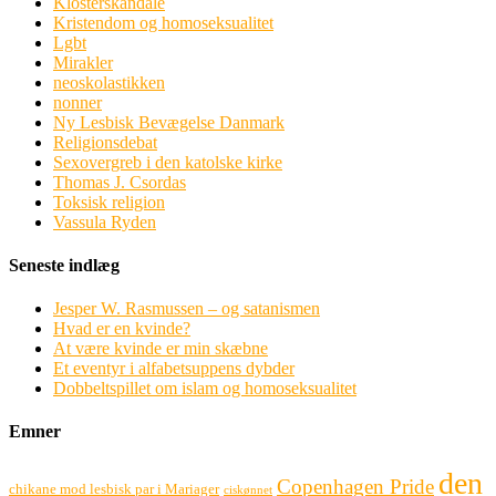
Klosterskandale
Kristendom og homoseksualitet
Lgbt
Mirakler
neoskolastikken
nonner
Ny Lesbisk Bevægelse Danmark
Religionsdebat
Sexovergreb i den katolske kirke
Thomas J. Csordas
Toksisk religion
Vassula Ryden
Seneste indlæg
Jesper W. Rasmussen – og satanismen
Hvad er en kvinde?
At være kvinde er min skæbne
Et eventyr i alfabetsuppens dybder
Dobbeltspillet om islam og homoseksualitet
Emner
den
Copenhagen Pride
chikane mod lesbisk par i Mariager
ciskønnet