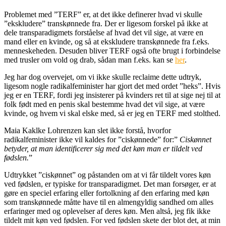
Problemet med ”TERF” er, at det ikke definerer hvad vi skulle
”ekskludere” transkønnede fra. Der er ligesom forskel på ikke at
dele transparadigmets forståelse af hvad det vil sige, at være en
mand eller en kvinde, og så at ekskludere transkønnede fra f.eks.
menneskeheden. Desuden bliver TERF også ofte brugt i forbindelse
med trusler om vold og drab, sådan man f.eks. kan se
her
.
Jeg har dog overvejet, om vi ikke skulle reclaime dette udtryk,
ligesom nogle radikalfeminister har gjort det med ordet ”heks”. Hvis
jeg er en TERF, fordi jeg insisterer på kvinders ret til at sige nej til at
folk født med en penis skal bestemme hvad det vil sige, at være
kvinde, og hvem vi skal elske med, så er jeg en TERF med stolthed.
Maia Kaklke Lohrenzen kan slet ikke forstå, hvorfor
radikalfeminister ikke vil kaldes for ”ciskønnede” for:”
Ciskønnet
betyder, at man identificerer sig med det køn man er tildelt ved
fødslen.
”
Udtrykket ”ciskønnet” og påstanden om at vi får tildelt vores køn
ved fødslen, er typiske for transparadigmet. Det man forsøger, er at
gøre en speciel erfaring eller fortolkning af den erfaring med køn
som transkønnede måtte have til en almengyldig sandhed om alles
erfaringer med og oplevelser af deres køn. Men altså, jeg fik ikke
tildelt mit køn ved fødslen. For ved fødslen skete der blot det, at min