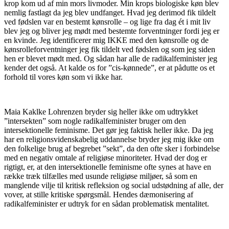
krop kom ud af min mors livmoder. Min krops biologiske køn blev
nemlig fastlagt da jeg blev undfanget. Hvad jeg derimod fik tildelt
ved fødslen var en bestemt kønsrolle – og lige fra dag ét i mit liv
blev jeg og bliver jeg mødt med bestemte forventninger fordi jeg er
en kvinde. Jeg identificerer mig IKKE med den kønsrolle og de
kønsrolleforventninger jeg fik tildelt ved fødslen og som jeg siden
hen er blevet mødt med. Og sådan har alle de radikalfeminister jeg
kender det også. At kalde os for ”cis-kønnede”, er at pådutte os et
forhold til vores køn som vi ikke har.
Maia Kaklke Lohrenzen bryder sig heller ikke om udtrykket
”intersekten” som nogle radikalfeminister bruger om den
intersektionelle feminisme. Det gør jeg faktisk heller ikke. Da jeg
har en religionsvidenskabelig uddannelse bryder jeg mig ikke om
den folkelige brug af begrebet ”sekt”, da den ofte sker i forbindelse
med en negativ omtale af religiøse minoriteter. Hvad der dog er
rigtigt, er, at den intersektionelle feminisme ofte synes at have en
række træk tilfælles med usunde religiøse miljøer, så som en
manglende vilje til kritisk refleksion og social udstødning af alle, der
vover, at stille kritiske spørgsmål. Hendes dæmonisering af
radikalfeminister er udtryk for en sådan problematisk mentalitet.