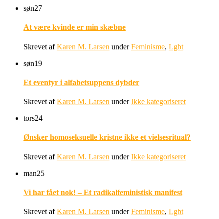
søn
27
At være kvinde er min skæbne
Skrevet af
Karen M. Larsen
under
Feminisme
,
Lgbt
søn
19
Et eventyr i alfabetsuppens dybder
Skrevet af
Karen M. Larsen
under
Ikke kategoriseret
tors
24
Ønsker homoseksuelle kristne ikke et vielsesritual?
Skrevet af
Karen M. Larsen
under
Ikke kategoriseret
man
25
Vi har fået nok! – Et radikalfeministisk manifest
Skrevet af
Karen M. Larsen
under
Feminisme
,
Lgbt