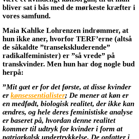
bliver sat i bås med de mørkeste kræfter i
vores samfund.
Maia Kahlke Lohrenzen indrømmer, at
hun ikke aner, hvorfor TERF’erne (altså
de såkaldte ”transekskluderende”
radikalfeminister) er ”så vrede” på
transkvinder. Men hun har dog nogle bud
herpå:
”
Mit gæt er for det første, at disse kvinder
er
kønsessentialister
; De mener at køn er
en medfødt, biologisk realitet, der ikke kan
ændres, og hele deres feministiske analyse
er baseret på, hvordan denne realitet
kommer til udtryk for kvinder i form at
patriarkalsk undertrykkelse. De opfatter i