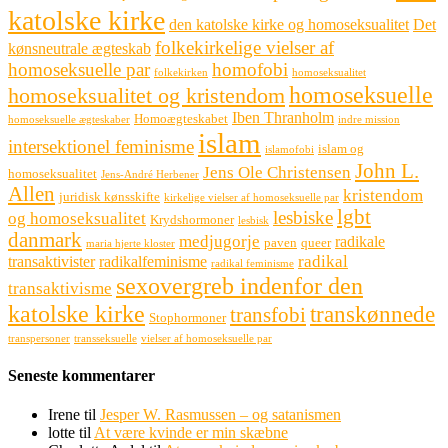
katolske kirke
den katolske kirke og homoseksualitet
Det
folkekirkelige vielser af
kønsneutrale ægteskab
homoseksuelle par
homofobi
folkekirken
homoseksualitet
homoseksuelle
homoseksualitet og kristendom
Iben Thranholm
Homoægteskabet
homoseksuelle ægteskaber
indre mission
islam
intersektionel feminisme
islam og
islamofobi
John L.
Jens Ole Christensen
homoseksualitet
Jens-André Herbener
Allen
kristendom
juridisk kønsskifte
kirkelige vielser af homoseksuelle par
lgbt
lesbiske
og homoseksualitet
Krydshormoner
lesbisk
danmark
medjugorje
radikale
paven
queer
maria hjerte kloster
radikal
transaktivister
radikalfeminisme
radikal feminisme
sexovergreb indenfor den
transaktivisme
katolske kirke
transkønnede
transfobi
Stophormoner
transpersoner
transseksuelle
vielser af homoseksuelle par
Seneste kommentarer
Irene
til
Jesper W. Rasmussen – og satanismen
lotte
til
At være kvinde er min skæbne