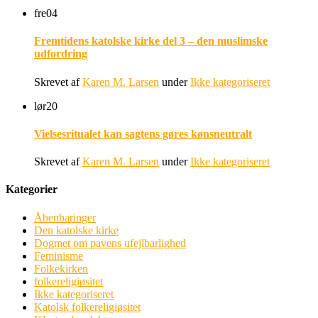
fre
04
Fremtidens katolske kirke del 3 – den muslimske
udfordring
Skrevet af
Karen M. Larsen
under
Ikke kategoriseret
lør
20
Vielsesritualet kan sagtens gøres kønsneutralt
Skrevet af
Karen M. Larsen
under
Ikke kategoriseret
Kategorier
Åbenbaringer
Den katolske kirke
Dogmet om pavens ufejlbarlighed
Feminisme
Folkekirken
folkereligiøsitet
Ikke kategoriseret
Katolsk folkereligiøsitet