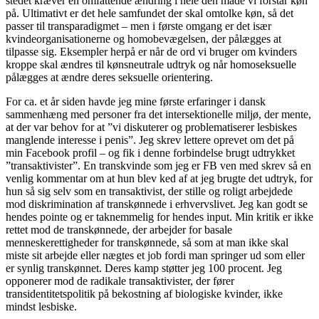
stedet kræver en omfattende ændring i hele den måde vi forstår køn
på. Ultimativt er det hele samfundet der skal omtolke køn, så det
passer til transparadigmet – men i første omgang er det især
kvindeorganisationerne og homobevægelsen, der pålægges at
tilpasse sig. Eksempler herpå er når de ord vi bruger om kvinders
kroppe skal ændres til kønsneutrale udtryk og når homoseksuelle
pålægges at ændre deres seksuelle orientering.
For ca. et år siden havde jeg mine første erfaringer i dansk
sammenhæng med personer fra det intersektionelle miljø, der mente,
at der var behov for at ”vi diskuterer og problematiserer lesbiskes
manglende interesse i penis”. Jeg skrev lettere oprevet om det på
min Facebook profil – og fik i denne forbindelse brugt udtrykket
”transaktivister”. En transkvinde som jeg er FB ven med skrev så en
venlig kommentar om at hun blev ked af at jeg brugte det udtryk, for
hun så sig selv som en transaktivist, der stille og roligt arbejdede
mod diskrimination af transkønnede i erhvervslivet. Jeg kan godt se
hendes pointe og er taknemmelig for hendes input. Min kritik er ikke
rettet mod de transkønnede, der arbejder for basale
menneskerettigheder for transkønnede, så som at man ikke skal
miste sit arbejde eller nægtes et job fordi man springer ud som eller
er synlig transkønnet. Deres kamp støtter jeg 100 procent. Jeg
opponerer mod de radikale transaktivister, der fører
transidentitetspolitik på bekostning af biologiske kvinder, ikke
mindst lesbiske.