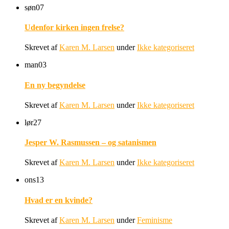
søn
07
Udenfor kirken ingen frelse?
Skrevet af
Karen M. Larsen
under
Ikke kategoriseret
man
03
En ny begyndelse
Skrevet af
Karen M. Larsen
under
Ikke kategoriseret
lør
27
Jesper W. Rasmussen – og satanismen
Skrevet af
Karen M. Larsen
under
Ikke kategoriseret
ons
13
Hvad er en kvinde?
Skrevet af
Karen M. Larsen
under
Feminisme