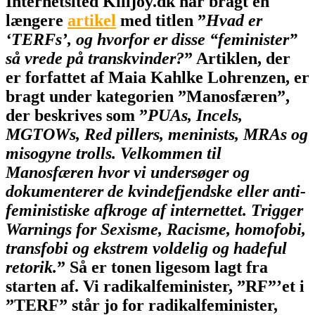
Internetsited Killjoy.dk har bragt en
længere
artikel
med titlen ”
Hvad er
‘TERFs’, og hvorfor er disse “feminister”
så vrede på transkvinder?
” Artiklen, der
er forfattet af Maia Kahlke Lohrenzen, er
bragt under kategorien ”Manosfæren”,
der beskrives som ”
PUAs, Incels,
MGTOWs, Red pillers, meninists, MRAs og
misogyne trolls. Velkommen til
Manosfæren hvor vi undersøger og
dokumenterer de kvindefjendske eller anti-
feministiske afkroge af internettet. Trigger
Warnings for Sexisme, Racisme, homofobi,
transfobi og ekstrem voldelig og hadeful
retorik.
” Så er tonen ligesom lagt fra
starten af. Vi radikalfeminister, ”RF”’et i
”TERF” står jo for radikalfeminister,