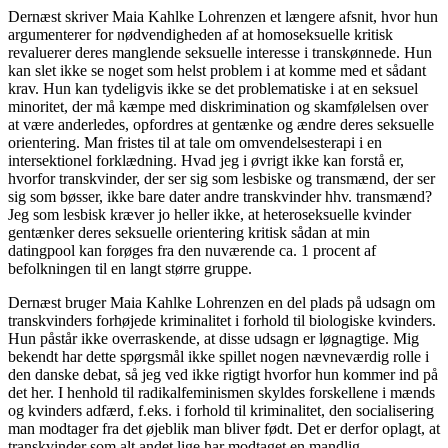
Dernæst skriver Maia Kahlke Lohrenzen et længere afsnit, hvor hun
argumenterer for nødvendigheden af at homoseksuelle kritisk
revaluerer deres manglende seksuelle interesse i transkønnede. Hun
kan slet ikke se noget som helst problem i at komme med et sådant
krav. Hun kan tydeligvis ikke se det problematiske i at en seksuel
minoritet, der må kæmpe med diskrimination og skamfølelsen over
at være anderledes, opfordres at gentænke og ændre deres seksuelle
orientering. Man fristes til at tale om omvendelsesterapi i en
intersektionel forklædning. Hvad jeg i øvrigt ikke kan forstå er,
hvorfor transkvinder, der ser sig som lesbiske og transmænd, der ser
sig som bøsser, ikke bare dater andre transkvinder hhv. transmænd?
Jeg som lesbisk kræver jo heller ikke, at heteroseksuelle kvinder
gentænker deres seksuelle orientering kritisk sådan at min
datingpool kan forøges fra den nuværende ca. 1 procent af
befolkningen til en langt større gruppe.
Dernæst bruger Maia Kahlke Lohrenzen en del plads på udsagn om
transkvinders forhøjede kriminalitet i forhold til biologiske kvinders.
Hun påstår ikke overraskende, at disse udsagn er løgnagtige. Mig
bekendt har dette spørgsmål ikke spillet nogen nævneværdig rolle i
den danske debat, så jeg ved ikke rigtigt hvorfor hun kommer ind på
det her. I henhold til radikalfeminismen skyldes forskellene i mænds
og kvinders adfærd, f.eks. i forhold til kriminalitet, den socialisering
man modtager fra det øjeblik man bliver født. Det er derfor oplagt, at
transkvinder som alt andet lige har modtaget en mandlig