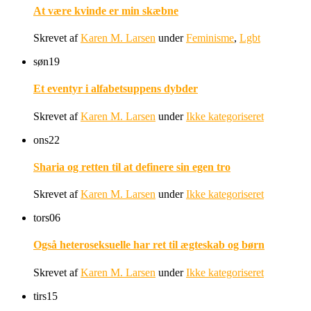
At være kvinde er min skæbne
Skrevet af
Karen M. Larsen
under
Feminisme
,
Lgbt
søn
19
Et eventyr i alfabetsuppens dybder
Skrevet af
Karen M. Larsen
under
Ikke kategoriseret
ons
22
Sharia og retten til at definere sin egen tro
Skrevet af
Karen M. Larsen
under
Ikke kategoriseret
tors
06
Også heteroseksuelle har ret til ægteskab og børn
Skrevet af
Karen M. Larsen
under
Ikke kategoriseret
tirs
15