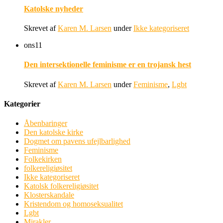
Katolske nyheder
Skrevet af
Karen M. Larsen
under
Ikke kategoriseret
ons
11
Den intersektionelle feminisme er en trojansk hest
Skrevet af
Karen M. Larsen
under
Feminisme
,
Lgbt
Kategorier
Åbenbaringer
Den katolske kirke
Dogmet om pavens ufejlbarlighed
Feminisme
Folkekirken
folkereligiøsitet
Ikke kategoriseret
Katolsk folkereligiøsitet
Klosterskandale
Kristendom og homoseksualitet
Lgbt
Mirakler