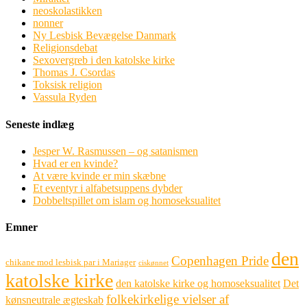
neoskolastikken
nonner
Ny Lesbisk Bevægelse Danmark
Religionsdebat
Sexovergreb i den katolske kirke
Thomas J. Csordas
Toksisk religion
Vassula Ryden
Seneste indlæg
Jesper W. Rasmussen – og satanismen
Hvad er en kvinde?
At være kvinde er min skæbne
Et eventyr i alfabetsuppens dybder
Dobbeltspillet om islam og homoseksualitet
Emner
den
Copenhagen Pride
chikane mod lesbisk par i Mariager
ciskønnet
katolske kirke
den katolske kirke og homoseksualitet
Det
folkekirkelige vielser af
kønsneutrale ægteskab