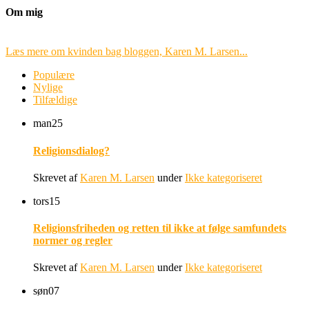
Om mig
Læs mere om kvinden bag bloggen, Karen M. Larsen...
Populære
Nylige
Tilfældige
man
25
Religionsdialog?
Skrevet af
Karen M. Larsen
under
Ikke kategoriseret
tors
15
Religionsfriheden og retten til ikke at følge samfundets
normer og regler
Skrevet af
Karen M. Larsen
under
Ikke kategoriseret
søn
07