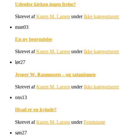
Udenfor kirken ingen frelse?
Skrevet af
Karen M. Larsen
under
Ikke kategoriseret
man
03
En ny begyndelse
Skrevet af
Karen M. Larsen
under
Ikke kategoriseret
lør
27
Jesper W. Rasmussen – og satanismen
Skrevet af
Karen M. Larsen
under
Ikke kategoriseret
ons
13
Hvad er en kvinde?
Skrevet af
Karen M. Larsen
under
Feminisme
søn
27