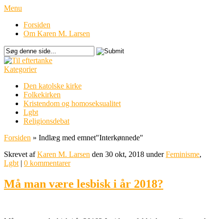
Menu
Forsiden
Om Karen M. Larsen
Kategorier
Den katolske kirke
Folkekirken
Kristendom og homoseksualitet
Lgbt
Religionsdebat
Forsiden
»
Indlæg med emnet
"
Interkønnede"
Skrevet af
Karen M. Larsen
den 30 okt, 2018 under
Feminisme
,
Lgbt
|
0 kommentarer
Må man være lesbisk i år 2018?