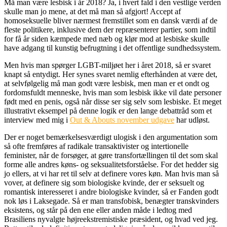
Må man være lesbisk i år 2018? Ja, i hvert fald i den vestlige verden
skulle man jo mene, at det må man så afgjort! Accept af
homoseksuelle bliver nærmest fremstillet som en dansk værdi af de
fleste politikere, inklusive dem der repræsenterer partier, som indtil
for få år siden kæmpede med næb og klør mod at lesbiske skulle
have adgang til kunstig befrugtning i det offentlige sundhedssystem.
Men hvis man spørger LGBT-miljøet her i året 2018, så er svaret
knapt så entydigt. Her synes svaret nemlig efterhånden at være det,
at selvfølgelig må man godt være lesbisk, men man er et ondt og
fordomsfuldt menneske, hvis man som lesbisk ikke vil date personer
født med en penis, også når disse ser sig selv som lesbiske. Et meget
illustrativt eksempel på denne logik er den lange debattråd som et
interview med mig i
Out & Abouts november udgave
har udløst.
Der er noget bemærkelsesværdigt ulogisk i den argumentation som
så ofte fremføres af radikale transaktivister og intertionelle
feminister, når de forsøger, at gøre transfortællingen til det som skal
forme alle andres køns- og seksualitetsforståelse. For det hedder sig
jo ellers, at vi har ret til selv at definere vores køn. Man hvis man så
vover, at definere sig som biologiske kvinde, der er seksuelt og
romantisk interesseret i andre biologiske kvinder, så er Fanden godt
nok løs i Laksegade. Så er man transfobisk, benægter transkvinders
eksistens, og står på den ene eller anden måde i ledtog med
Brasiliens nyvalgte højreekstremistiske præsident, og hvad ved jeg.