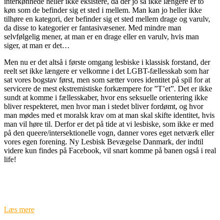
interkønnede heller ikke eksistere, da der jo så ikke længere er to
køn som de befinder sig et sted i mellem. Man kan jo heller ikke
tilhøre en kategori, der befinder sig et sted mellem drage og varulv,
da disse to kategorier er fantasivæsener. Med mindre man
selvfølgelig mener, at man er en drage eller en varulv, hvis man
siger, at man er det…
Men nu er det altså i første omgang lesbiske i klassisk forstand, der
reelt set ikke længere er velkomne i det LGBT-fællesskab som har
sat vores bogstav først, men som sætter vores identitet på spil for at
servicere de mest ekstremistiske forkæmpere for ”T’et”. Det er ikke
sundt at komme i fællesskaber, hvor ens seksuelle orientering ikke
bliver respekteret, men hvor man i stedet bliver fordømt, og hvor
man mødes med et moralsk krav om at man skal skifte identitet, hvis
man vil høre til. Derfor er det på tide at vi lesbiske, som ikke er med
på den queere/intersektionelle vogn, danner vores eget netværk eller
vores egen forening. Ny Lesbisk Bevægelse Danmark, der indtil
videre kun findes på Facebook, vil snart komme på banen også i real
life!
Læs mere