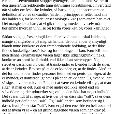
Retten til selvdefinition stopper tydeligvis når denne ikke svarer til
den queere/intersektionelle transaktivismes forestillinger. I hvert fald
når vi taler om lesbiske kvinder, så har vi pligt til at acceptere en
definition af vores seksualitet (at den i princippet er rettet mod alle,
der kalder sig for kvinder uanset biologisk køn) som andre har lavet.
Det manglede da bare, at vi gik rundt og troede, at vi selv må
bestemme hvordan vi vil se og forstå vores køn og vores kærlighed!
Sådan som jeg forstår logikken, eller hvad man nu skal kalde det, i
mange af angrebene på mig, så handler det om, at der øjensynligt
blandt mine kritikere er den fremherskende holdning, at der ikke
findes forskellige forståelser og fortolkninger af køn. Køn ER bare –
men denne kønsmæssige væren tager ikke udgangspunkt i f.eks.
konkrete anatomiske forhold, end ikke i kønsstereotyper. Nej, i
stedet er påstanden nu den, at transkvinder er kvinder fordi de siger,
at de er kvinder. Beviset på at de er kvinder, er, at de findes. Altså er
det forhold, at der findes personer født med en penis, der siger, at de
er kvinder, et uomstødeligt bevis på at de er kvinder. Og hvad vil det
så sige, at være en kvinde? Ja, det at være en kvinde vil sige, at man
siger, at man er det. Køn er med andre ord ikke andet end en
selverklæring, der udmærker sig ved, at den ikke har noget indhold.
Det svarer lidt til at sige, at hvis der på en dåse står ”salt”, så er dens
indhold per definition ”salt”. Og ”salt” er det, som befinder sig i
dåser, hvorpå der står ”salt”. Køn er på den ene side en helt essentiel
del af hvem vi er – en art grundlæggende væren som har krav på