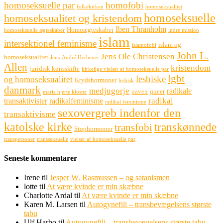
homoseksuelle par
homofobi
folkekirken
homoseksualitet
homoseksuelle
homoseksualitet og kristendom
Iben Thranholm
Homoægteskabet
homoseksuelle ægteskaber
indre mission
islam
intersektionel feminisme
islam og
islamofobi
John L.
Jens Ole Christensen
homoseksualitet
Jens-André Herbener
Allen
kristendom
juridisk kønsskifte
kirkelige vielser af homoseksuelle par
lgbt
lesbiske
og homoseksualitet
Krydshormoner
lesbisk
danmark
medjugorje
radikale
paven
queer
maria hjerte kloster
radikal
transaktivister
radikalfeminisme
radikal feminisme
sexovergreb indenfor den
transaktivisme
katolske kirke
transkønnede
transfobi
Stophormoner
transpersoner
transseksuelle
vielser af homoseksuelle par
Seneste kommentarer
Irene
til
Jesper W. Rasmussen – og satanismen
lotte
til
At være kvinde er min skæbne
Charlotte Ardal
til
At være kvinde er min skæbne
Karen M. Larsen
til
Autogynefili – transbevægelsens største
tabu
Ulf Harbo
til
Autogynefili – transbevægelsens største tabu