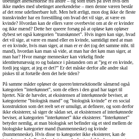
ubetinget anerkendelse fra andre – og som trues på livet hvis den
ikke mødes med ubetinget anerkendelse – men denne væren består
af det rene udefinerbare luft. Men helt ærligt, mon dog ikke de fleste
transkvinder har en forestilling om hvad det vil sige, at være en
kvinde? Hvordan kan de ellers være overbevist om at de er kvinder
og ikke mænd? Dette her queere forsøg på at opløse køn opløser
dybest set også kategorien ”transkønnet”. Hvis ingen kan sige, hvad
det vil sige, at være en mand eller en kvinde, samtidigt med at man
er en kvinde, hvis man siger, at man er er det (og det samme mht. til
mand), hvordan kan man så vide, at man har det køn man siger, at
man har? Hvor mange mennesker kan virkelig finde
identitetsmæssig ro og balance i påstanden om at ”jeg er en kvinde,
fordi jeg siger, at jeg er det?” Er det måske derfor alle andre skal
piskes til at fortælle dem det hele tiden?
På samme måder opløser de queere/intersektionelle såmænd også
kategorien ”interkønnet”, som de ellers i den grad har taget til
hjertet. Når de hævder, at eksistensen af interkønnede beviser, at
kategorierne ”biologisk mand” og ”biologisk kvinde” er en social
konstruktion som det reelt set er umuligt, at definere, og som derfor
ikke eksisterer, så siger de sådan set, at eksistensen af interkønnede
beviser, at kategorien ”interkønnet” ikke eksisterer. ”Interkønnet”
betyder nemlig, at man biologisk set befinder sig et sted mellem de
biologiske kategorier mand (hanmenneske) og kvinde
(hunmenneske). Hvis disse to kategorier ikke eksisterer, kan de