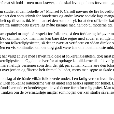
 forsat sit hold – men man kræver, at de skal leve op til ens forventning
 studiet af den fortælle os? Michael P. Carroll nævner de fire hovedfor
har set den som udtryk for bøndernes og andre lavere sociale lags mangel
 helt op til vores tid. Man har set den som udtryk for at den officielle k
re fra samfundets lavere lag måtte kæmpe med helt op til moderne tid.
 uacceptabel mangel på respekt for folks tro, så den forklaring behøve
. Det kan man nok, men man kan bare ikke regne med at der er en lige lin
kilder om folkereligiøsiteten, så det er svært at verificere en sådan dir
 Men en vis kontinuitet kan der dog godt være tale om, i det mindste mht
har valgt at leve med i hvert fald dele af folkereligiøsiteten, dog mest 
eligiøsiteten. Og denne iver for at opdrage katolikkerne til at blive ”go
ens mere heftige versioner som den, der gik på, at man kunne ære den l
en over jorden og fliserne helt frem til billedet, mens man søgte at skad
 udslag af de hårde vilkår folk levede under. I en farlig verden hvor li
 Den folkelige katolicisme var alt andet end Marxs opium for folket. Den
amfundsbærende er kendetegnende ved denne form for religiøsitet. Man tæ
itet. Tanken om de overnaturlige magter som nogen der kan straffe såve