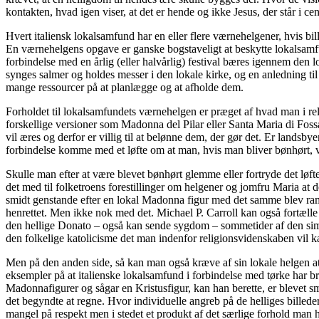
kontakten, hvad igen viser, at det er hende og ikke Jesus, der står i 
Hvert italiensk lokalsamfund har en eller flere værnehelgener, hvis bil
En værnehelgens opgave er ganske bogstaveligt at beskytte lokalsamfu
forbindelse med en årlig (eller halvårlig) festival bæres igennem den lo
synges salmer og holdes messer i den lokale kirke, og en anledning ti
mange ressourcer på at planlægge og at afholde dem.
Forholdet til lokalsamfundets værnehelgen er præget af hvad man i rel
forskellige versioner som Madonna del Pilar eller Santa Maria di Foss
vil æres og derfor er villig til at belønne dem, der gør det. Er landsb
forbindelse komme med et løfte om at man, hvis man bliver bønhørt, vil
Skulle man efter at være blevet bønhørt glemme eller fortryde det løft
det med til folketroens forestillinger om helgener og jomfru Maria at d
smidt genstande efter en lokal Madonna figur med det samme blev ramt af
henrettet. Men ikke nok med det. Michael P. Carroll kan også fortælle
den hellige Donato – også kan sende sygdom – sommetider af den simp
den folkelige katolicisme det man indenfor religionsvidenskaben vil 
Men på den anden side, så kan man også kræve af sin lokale helgen at ha
eksempler på at italienske lokalsamfund i forbindelse med tørke har b
Madonnafigurer og sågar en Kristusfigur, kan han berette, er blevet smid
det begyndte at regne. Hvor individuelle angreb på de helliges billeder/s
mangel på respekt men i stedet et produkt af det særlige forhold man h