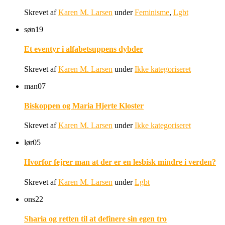
Skrevet af
Karen M. Larsen
under
Feminisme
,
Lgbt
søn
19
Et eventyr i alfabetsuppens dybder
Skrevet af
Karen M. Larsen
under
Ikke kategoriseret
man
07
Biskoppen og Maria Hjerte Kloster
Skrevet af
Karen M. Larsen
under
Ikke kategoriseret
lør
05
Hvorfor fejrer man at der er en lesbisk mindre i verden?
Skrevet af
Karen M. Larsen
under
Lgbt
ons
22
Sharia og retten til at definere sin egen tro