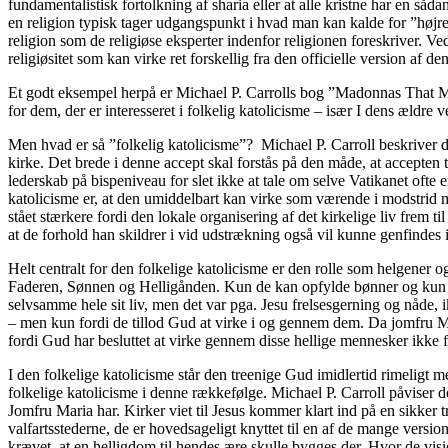
fundamentalistisk fortolkning af sharia eller at alle kristne har en s
en religion typisk tager udgangspunkt i hvad man kan kalde for ”højreli
religion som de religiøse eksperter indenfor religionen foreskriver. Ved
religiøsitet som kan virke ret forskellig fra den officielle version af d
Et godt eksempel herpå er Michael P. Carrolls bog ”Madonnas That Maim
for dem, der er interesseret i folkelig katolicisme – især I dens ældre v
Men hvad er så ”folkelig katolicisme”? Michael P. Carroll beskriver den
kirke. Det brede i denne accept skal forstås på den måde, at accepten 
lederskab på bispeniveau for slet ikke at tale om selve Vatikanet ofte e
katolicisme er, at den umiddelbart kan virke som værende i modstrid me
stået stærkere fordi den lokale organisering af det kirkelige liv frem
at de forhold han skildrer i vid udstrækning også vil kunne genfindes i 
Helt centralt for den folkelige katolicisme er den rolle som helgener o
Faderen, Sønnen og Helligånden. Kun de kan opfylde bønner og kun d
selvsamme hele sit liv, men det var pga. Jesu frelsesgerning og nåde, i
– men kun fordi de tillod Gud at virke i og gennem dem. Da jomfru M
fordi Gud har besluttet at virke gennem disse hellige mennesker ikke f
I den folkelige katolicisme står den treenige Gud imidlertid rimeligt 
folkelige katolicisme i denne rækkefølge. Michael P. Carroll påviser dette
Jomfru Maria har. Kirker viet til Jesus kommer klart ind på en sikker 
valfartsstederne, de er hovedsageligt knyttet til en af de mange version
krævet, at en helligdom til hendes ære skulle bygges der. Hvor de visi