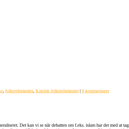
ke
,
folkereligiøsitet
,
Katolsk folkereligiøsitet
|
0 kommentarer
eraliseret. Det kan vi se når debatten om f.eks. islam har det med at ta