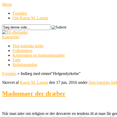
Menu
Forsiden
Om Karen M. Larsen
Kategorier
Den katolske kirke
Folkekirken
Kristendom og homoseksualitet
Lgbt
Religionsdebat
Forsiden
»
Indlæg med emnet
"
Helgendyrkelse"
Skrevet af
Karen M. Larsen
den 17 jun, 2016 under
Den katolske kir
Madonnaer der dræber
Når man taler om religion er der desværre en tendens til at man får gen