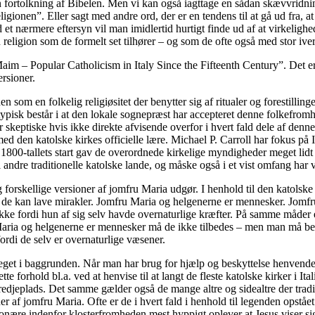
ådan fortolkning af Bibelen. Men vi kan også iagttage en sådan skævvridn
gionen”. Eller sagt med andre ord, der er en tendens til at gå ud fra, at
 et nærmere eftersyn vil man imidlertid hurtigt finde ud af at virkelighed
en religion som de formelt set tilhører – og som de ofte også med stor iver
 – Popular Catholicism in Italy Since the Fifteenth Century”. Det er e
ersioner.
 som en folkelig religiøsitet der benytter sig af ritualer og forestilling
typisk består i at den lokale sognepræst har accepteret denne folkefromh
r skeptiske hvis ikke direkte afvisende overfor i hvert fald dele af denn
d den katolske kirkes officielle lære. Michael P. Carroll har fokus på I
 til 1800-tallets start gav de overordnede kirkelige myndigheder meget li
andre traditionelle katolske lande, og måske også i et vist omfang har væ
g forskellige versioner af jomfru Maria udgør. I henhold til den katolske
e kan lave mirakler. Jomfru Maria og helgenerne er mennesker. Jomfr
kke fordi hun af sig selv havde overnaturlige kræfter. På samme måder er
aria og helgenerne er mennesker må de ikke tilbedes – men man må bed
ordi de selv er overnaturlige væsener.
meget i baggrunden. Når man har brug for hjælp og beskyttelse henvender 
 forhold bl.a. ved at henvise til at langt de fleste katolske kirker i Ital
tredjeplads. Det samme gælder også de mange altre og sidealtre der tradi
er af jomfru Maria. Ofte er de i hvert fald i henhold til legenden opståe
onære indenfor klosterfromheden mest hyppigt oplever at Jesus viser sig