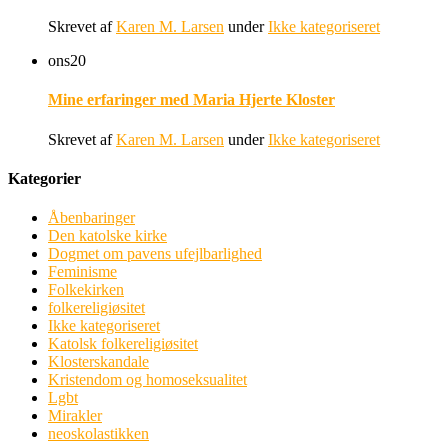
Skrevet af
Karen M. Larsen
under
Ikke kategoriseret
ons
20
Mine erfaringer med Maria Hjerte Kloster
Skrevet af
Karen M. Larsen
under
Ikke kategoriseret
Kategorier
Åbenbaringer
Den katolske kirke
Dogmet om pavens ufejlbarlighed
Feminisme
Folkekirken
folkereligiøsitet
Ikke kategoriseret
Katolsk folkereligiøsitet
Klosterskandale
Kristendom og homoseksualitet
Lgbt
Mirakler
neoskolastikken