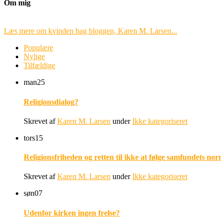
Om mig
Læs mere om kvinden bag bloggen, Karen M. Larsen...
Populære
Nylige
Tilfældige
man
25
Religionsdialog?
Skrevet af
Karen M. Larsen
under
Ikke kategoriseret
tors
15
Religionsfriheden og retten til ikke at følge samfundets nor
Skrevet af
Karen M. Larsen
under
Ikke kategoriseret
søn
07
Udenfor kirken ingen frelse?