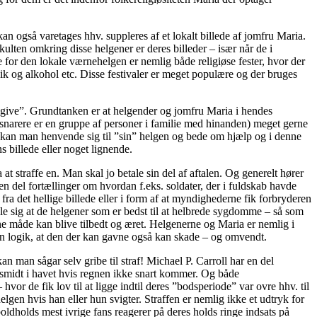
an også varetages hhv. suppleres af et lokalt billede af jomfru Maria.
lten omkring disse helgener er deres billeder – især når de i
re for den lokale værnehelgen er nemlig både religiøse fester, hvor der
ik og alkohol etc. Disse festivaler er meget populære og der bruges
l give”. Grundtanken er at helgender og jomfru Maria i hendes
 snarere er en gruppe af personer i familie med hinanden) meget gerne
, så kan man henvende sig til ”sin” helgen og bede om hjælp og i denne
 billede eller noget lignende.
t straffe en. Man skal jo betale sin del af aftalen. Og generelt hører
en del fortællinger om hvordan f.eks. soldater, der i fuldskab havde
fra det hellige billede eller i form af at myndighederne fik forbryderen
lle sig at de helgener som er bedst til at helbrede sygdomme – så som
e måde kan blive tilbedt og æret. Helgenerne og Maria er nemlig i
en logik, at den der kan gavne også kan skade – og omvendt.
an man sågar selv gribe til straf! Michael P. Carroll har en del
e smidt i havet hvis regnen ikke snart kommer. Og både
vor de fik lov til at ligge indtil deres ”bodsperiode” var ovre hhv. til
lhelgen hvis han eller hun svigter. Straffen er nemlig ikke et udtryk for
oldholds mest ivrige fans reagerer på deres holds ringe indsats på