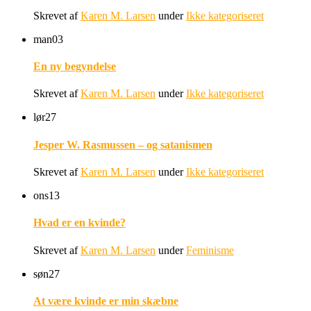
Skrevet af
Karen M. Larsen
under
Ikke kategoriseret
man
03
En ny begyndelse
Skrevet af
Karen M. Larsen
under
Ikke kategoriseret
lør
27
Jesper W. Rasmussen – og satanismen
Skrevet af
Karen M. Larsen
under
Ikke kategoriseret
ons
13
Hvad er en kvinde?
Skrevet af
Karen M. Larsen
under
Feminisme
søn
27
At være kvinde er min skæbne