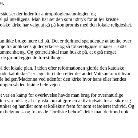
er.
ståelser der indenfor antropologien/etnologien og
 på intelligens. Man har set den som udtryk for at før-kristne
atolske kirke har valgt at gå på kompromis med den lokale religiøsitet.
r man ikke bruge mere tid på. Det er derimod spændende at tænke over
je fra antikkens gudedyrkelse og så folkereligiøse ritualer i 1600-
ekte sammenhæng. Og generelt skal man huske på, at også meget
. de grundlæggende forestillinger.
på det lokale plan. I tiden efter reformationen gjorde den katolske
de katolikker” er taget til i tiden efter det andet Vatikankoncil hvor
okale helgen/Madonna ved udenfor den kirke hvor hans eller hendes
e tungen så den blødte hele vejen…
vet var en kamp for overlevelse havde man brug for overnaturlige
 var udslag af et ønske om at gøre en aktiv indsats for at sikre sig
nker og handler som et kollektiv frem for som et isoleret individ. Og
l som belønne – og fokus de ”jordiske behov” deler man derimod nok