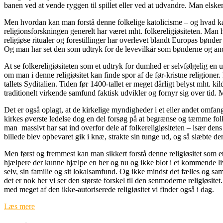
banen ved at vende ryggen til spillet eller ved at udvandre. Man elsker
Men hvordan kan man forstå denne folkelige katolicisme – og hvad kan
religionsforskningen generelt har været mht. folkereligiøsiteten. Man 
religiøse ritualer og forestillinger har overlevet blandt Europas bønder
Og man har set den som udtryk for de levevilkår som bønderne og and
At se folkereligiøsiteten som et udtryk for dumhed er selvfølgelig en
om man i denne religiøsitet kan finde spor af de før-kristne religioner
tallets Syditalien. Tiden før 1400-tallet er meget dårligt belyst mht. 
traditionelt virkende samfund faktisk udvikler og fornyr sig over tid.
Det er også oplagt, at de kirkelige myndigheder i et eller andet omfang 
kirkes øverste ledelse dog en del forsøg på at begrænse og tæmme folker
man massivt har sat ind overfor dele af folkereligiøsiteten – især d
billede blev opbevaret gik i knæ, strakte sin tunge ud, og så slæbte d
Men først og fremmest kan man sikkert forstå denne religiøsitet som et
hjælpere der kunne hjælpe en her og nu og ikke blot i et kommende liv.
selv, sin familie og sit lokalsamfund. Og ikke mindst det fælles og s
det er nok her vi ser den største forskel til den senmoderne religiøs
med meget af den ikke-autoriserede religiøsitet vi finder også i dag.
Læs mere