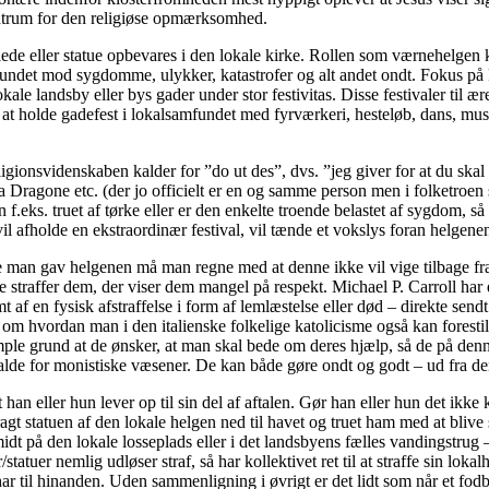
centrum for den religiøse opmærksomhed.
lede eller statue opbevares i den lokale kirke. Rollen som værnehelgen k
ndet mod sygdomme, ulykker, katastrofer og alt andet ondt. Fokus på ku
kale landsby eller bys gader under stor festivitas. Disse festivaler til æ
l at holde gadefest i lokalsamfundet med fyrværkeri, hesteløb, dans, mus
igionsvidenskaben kalder for ”do ut des”, dvs. ”jeg giver for at du ska
a Dragone etc. (der jo officielt er en og samme person men i folketroen
yen f.eks. truet af tørke eller er den enkelte troende belastet af sygdom
 afholde en ekstraordinær festival, vil tænde et vokslys foran helgenens
e man gav helgenen må man regne med at denne ikke vil vige tilbage fra a
e straffer dem, der viser dem mangel på respekt. Michael P. Carroll har 
 en fysisk afstraffelse i form af lemlæstelse eller død – direkte sendt 
 om hvordan man i den italienske folkelige katolicisme også kan foresti
le grund at de ønsker, at man skal bede om deres hjælp, så de på denn
kalde for monistiske væsener. De kan både gøre ondt og godt – ud fra d
n eller hun lever op til sin del af aftalen. Gør han eller hun det ikke k
ragt statuen af den lokale helgen ned til havet og truet ham med at bliv
t på den lokale losseplads eller i det landsbyens fælles vandingstrug – h
tatuer nemlig udløser straf, så har kollektivet ret til at straffe sin loka
ar til hinanden. Uden sammenligning i øvrigt er det lidt som når et fodb