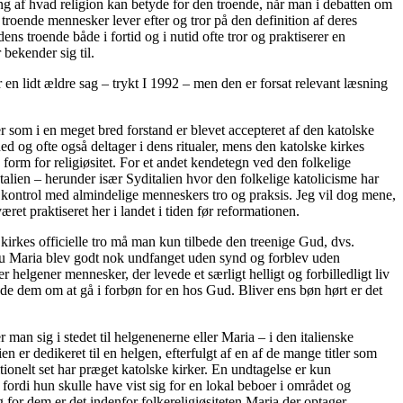
ing af hvad religion kan betyde for den troende, når man i debatten om
 troende mennesker lever efter og tror på den definition af deres
ens troende både i fortid og i nutid ofte tror og praktiserer en
 bekender sig til.
n lidt ældre sag – trykt I 1992 – men den er forsat relevant læsning
er som i en meget bred forstand er blevet accepteret af den katolske
ed og ofte også deltager i dens ritualer, mens den katolske kirkes
e form for religiøsitet. For et andet kendetegn ved den folkelige
talien – herunder især Syditalien hvor den folkelige katolicisme har
dt kontrol med almindelige menneskers tro og praksis. Jeg vil dog mene,
ret praktiseret her i landet i tiden før reformationen.
 kirkes officielle tro må man kun tilbede den treenige Gud, dvs.
u Maria blev godt nok undfanget uden synd og forblev uden
 helgener mennesker, der levede et særligt helligt og forbilledligt liv
e dem om at gå i forbøn for en hos Gud. Bliver ens bøn hørt er det
man sig i stedet til helgenenerne eller Maria – i den italienske
ien er dedikeret til en helgen, efterfulgt af en af de mange titler som
tionelt set har præget katolske kirker. En undtagelse er kun
t fordi hun skulle have vist sig for en lokal beboer i området og
 for dem er det indenfor folkereligiøsiteten Maria der optager