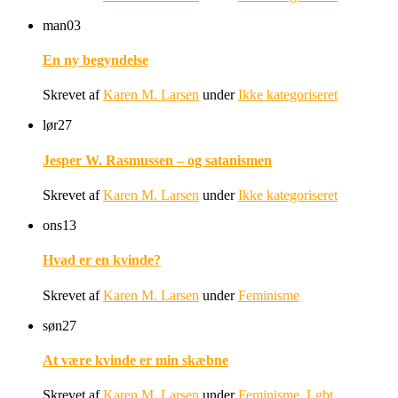
man
03
En ny begyndelse
Skrevet af
Karen M. Larsen
under
Ikke kategoriseret
lør
27
Jesper W. Rasmussen – og satanismen
Skrevet af
Karen M. Larsen
under
Ikke kategoriseret
ons
13
Hvad er en kvinde?
Skrevet af
Karen M. Larsen
under
Feminisme
søn
27
At være kvinde er min skæbne
Skrevet af
Karen M. Larsen
under
Feminisme
,
Lgbt