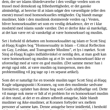
dem, der ser islams tilstedeværelse i den vestlige verden som en
trussel mod demokrati og frihedsrettigheder, er det ganske
almindeligt, at henvise til at islam udgør den væsentligste (eller den
eneste) trussel mod homoseksuelles rettigheder. Og blandt mange
muslimer, både i den muslimsk dominerede verden og i Vesten,
bliver homoseksualitet set som en vestlig dekadence, der er i klar
modstrid med islams sunde værdier. Det er derfor ikke så mærkeligt,
at det kan være ret så vanskeligt at være homoseksuel og muslim.
Set i forhold til debatten om homoseksualitet og islam er Scott Siraj
al-Haqq Kugles bog ”Homosexuality in Islam – Critical Reflection
on Gay, Lesbian, and Transgender Muslims”, et lys i mørket. Scott
Siraj al-Haqq Kugles indfaldsvinkel er nemlig den, at man godt kan
være homoseksuel og muslim og at et liv som homoseksuel ikke er
uforeneligt med at være en god muslim. (Det samme mener han i
øvrigt også mht. at være muslim og transperson, men den
problemstilling vil jeg tage op i en separat artikel).
Som det er naturligt for en troende muslim tager Scott Siraj al-Haqq
Kugle udgangspunkt i Koranen, og som den muslimske sædvane
foreskriver, opfatter han denne bog som Guds ufejlbarlige ord. Dette
vil mange nok mene er lidt af et problem for en homoseksuel muslim
al den stund, at det er en almen udbredt antagelse, både blandt
muslimer og ikke-muslimer, at Koranen forbyder sex mellem
personer af samme køn. Denne antagelse beror imidlertid, i henhold