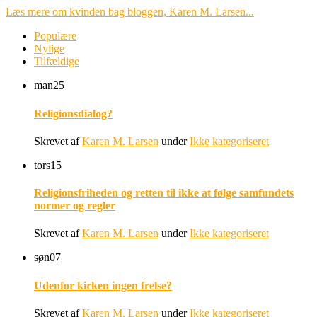
Læs mere om kvinden bag bloggen, Karen M. Larsen...
Populære
Nylige
Tilfældige
man
25
Religionsdialog?
Skrevet af
Karen M. Larsen
under
Ikke kategoriseret
tors
15
Religionsfriheden og retten til ikke at følge samfundets
normer og regler
Skrevet af
Karen M. Larsen
under
Ikke kategoriseret
søn
07
Udenfor kirken ingen frelse?
Skrevet af
Karen M. Larsen
under
Ikke kategoriseret