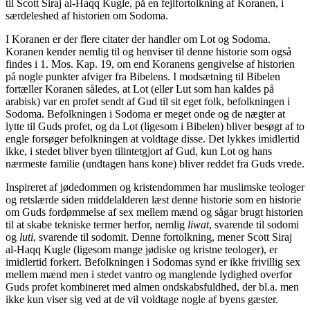
til Scott Siraj al-Haqq Kugle, på en fejlfortolkning af Koranen, i
særdeleshed af historien om Sodoma.
I Koranen er der flere citater der handler om Lot og Sodoma.
Koranen kender nemlig til og henviser til denne historie som også
findes i 1. Mos. Kap. 19, om end Koranens gengivelse af historien
på nogle punkter afviger fra Bibelens. I modsætning til Bibelen
fortæller Koranen således, at Lot (eller Lut som han kaldes på
arabisk) var en profet sendt af Gud til sit eget folk, befolkningen i
Sodoma. Befolkningen i Sodoma er meget onde og de nægter at
lytte til Guds profet, og da Lot (ligesom i Bibelen) bliver besøgt af to
engle forsøger befolkningen at voldtage disse. Det lykkes imidlertid
ikke, i stedet bliver byen tilintetgjort af Gud, kun Lot og hans
nærmeste familie (undtagen hans kone) bliver reddet fra Guds vrede.
Inspireret af jødedommen og kristendommen har muslimske teologer
og retslærde siden middelalderen læst denne historie som en historie
om Guds fordømmelse af sex mellem mænd og sågar brugt historien
til at skabe tekniske termer herfor, nemlig
liwat
, svarende til sodomi
og
luti
, svarende til sodomit. Denne fortolkning, mener Scott Siraj
al-Haqq Kugle (ligesom mange jødiske og kristne teologer), er
imidlertid forkert. Befolkningen i Sodomas synd er ikke frivillig sex
mellem mænd men i stedet vantro og manglende lydighed overfor
Guds profet kombineret med almen ondskabsfuldhed, der bl.a. men
ikke kun viser sig ved at de vil voldtage nogle af byens gæster.