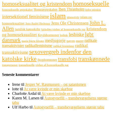
homoseksuelle
homoseksualitet og kristendom
Iben Thranholm
Homoægteskabet
homoseksuelle ægteskaber
indre mission
islam
intersektionel feminisme
islam og
islamofobi
John L.
Jens Ole Christensen
homoseksualitet
Jens-André Herbener
Allen
kristendom
juridisk kønsskifte
kirkelige vielser af homoseksuelle par
lgbt
lesbiske
og homoseksualitet
Krydshormoner
lesbisk
danmark
medjugorje
radikale
paven
queer
maria hjerte kloster
radikal
transaktivister
radikalfeminisme
radikal feminisme
sexovergreb indenfor den
transaktivisme
katolske kirke
transkønnede
transfobi
Stophormoner
transpersoner
transseksuelle
vielser af homoseksuelle par
Seneste kommentarer
Irene
til
Jesper W. Rasmussen – og satanismen
lotte
til
At være kvinde er min skæbne
Charlotte Ardal
til
At være kvinde er min skæbne
Karen M. Larsen
til
Autogynefili – transbevægelsens største
tabu
Ulf Harbo
til
Autogynefili – transbevægelsens største tabu