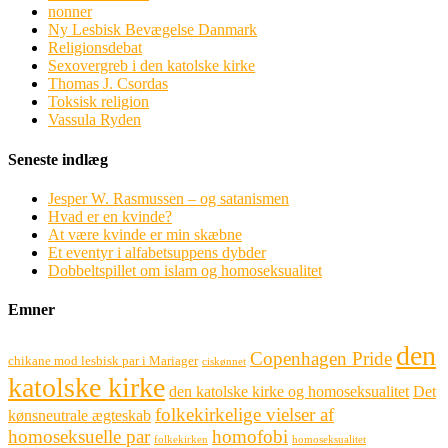
nonner
Ny Lesbisk Bevægelse Danmark
Religionsdebat
Sexovergreb i den katolske kirke
Thomas J. Csordas
Toksisk religion
Vassula Ryden
Seneste indlæg
Jesper W. Rasmussen – og satanismen
Hvad er en kvinde?
At være kvinde er min skæbne
Et eventyr i alfabetsuppens dybder
Dobbeltspillet om islam og homoseksualitet
Emner
den
Copenhagen Pride
chikane mod lesbisk par i Mariager
ciskønnet
katolske kirke
den katolske kirke og homoseksualitet
Det
folkekirkelige vielser af
kønsneutrale ægteskab
homoseksuelle par
homofobi
folkekirken
homoseksualitet