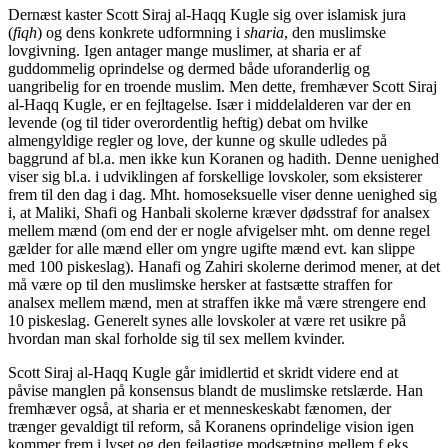
Dernæst kaster Scott Siraj al-Haqq Kugle sig over islamisk jura
(
fiqh
) og dens konkrete udformning i
sharia
, den muslimske
lovgivning. Igen antager mange muslimer, at sharia er af
guddommelig oprindelse og dermed både uforanderlig og
uangribelig for en troende muslim. Men dette, fremhæver Scott Siraj
al-Haqq Kugle, er en fejltagelse. Især i middelalderen var der en
levende (og til tider overordentlig heftig) debat om hvilke
almengyldige regler og love, der kunne og skulle udledes på
baggrund af bl.a. men ikke kun Koranen og hadith. Denne uenighed
viser sig bl.a. i udviklingen af forskellige lovskoler, som eksisterer
frem til den dag i dag. Mht. homoseksuelle viser denne uenighed sig
i, at Maliki, Shafi og Hanbali skolerne kræver dødsstraf for analsex
mellem mænd (om end der er nogle afvigelser mht. om denne regel
gælder for alle mænd eller om yngre ugifte mænd evt. kan slippe
med 100 piskeslag). Hanafi og Zahiri skolerne derimod mener, at det
må være op til den muslimske hersker at fastsætte straffen for
analsex mellem mænd, men at straffen ikke må være strengere end
10 piskeslag. Generelt synes alle lovskoler at være ret usikre på
hvordan man skal forholde sig til sex mellem kvinder.
Scott Siraj al-Haqq Kugle går imidlertid et skridt videre end at
påvise manglen på konsensus blandt de muslimske retslærde. Han
fremhæver også, at sharia er et menneskeskabt fænomen, der
trænger gevaldigt til reform, så Koranens oprindelige vision igen
kommer frem i lyset og den fejlagtige modsætning mellem f.eks.