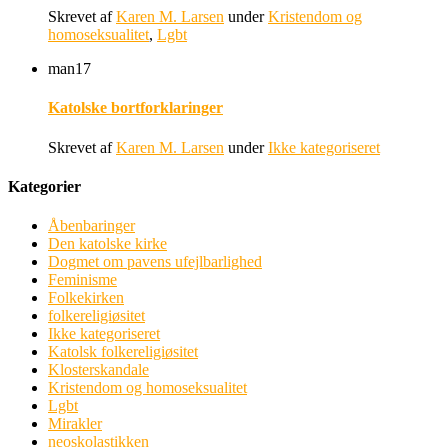
Skrevet af
Karen M. Larsen
under
Kristendom og
homoseksualitet
,
Lgbt
man
17
Katolske bortforklaringer
Skrevet af
Karen M. Larsen
under
Ikke kategoriseret
Kategorier
Åbenbaringer
Den katolske kirke
Dogmet om pavens ufejlbarlighed
Feminisme
Folkekirken
folkereligiøsitet
Ikke kategoriseret
Katolsk folkereligiøsitet
Klosterskandale
Kristendom og homoseksualitet
Lgbt
Mirakler
neoskolastikken