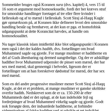
Sommetider bruges også Koranen
sura
(dvs. kapitel) 4, vers 15 til
16 som et argument mod homoseksuelle, fordi der her kræves straf
for umoralske handlinger foretaget af tre eller flere kvinder i
fællesskab og af to mænd i fællesskab. Scott Siraj al-Haqq Kugle
gør opmærksom på, at Koranen ikke definerer hvori den umoralske
handling består og fremhæver, at det kun er pga. et homofobisk
udgangspunkt at dette Korancitat hævdes, at handle om
homoseksualitet.
Nu tager klassisk islam imidlertid ikke blot udgangspunkt i Koranen
men også i det der kaldes
hadith
, dvs. fortællinger om hvad
Muhammed sagde og gjorde. For mange muslimer er haditherne en
del af Guds åbenbaring og dermed uangribelige. Og der er adskillige
hadither hvor Muhammed udpensler de pinser som mænd, der har
sex med mænd, skal gennemgå i helvedet, ligesom der er
fortællinger om at han foreskriver dødsstraf for mænd, der har sex
med mænd.
Som en del andre progressive muslimer mener Scott Siraj al-Haqq
Kugle, at det er et problem, at mange muslimer er ganske ukritiske
overfor hadith. Nedskrevet som de er ca. 150-200 år efter
Muhammeds død er det oplagt, at de kan indeholde fejl og
fordrejninger af hvad Muhammed virkelig sagde og gjorde. Godt
nok forsøgte dem, der indsamlede haditherne, at forhindre
videregivelsen af falske hadither ved at udvikle et ret indviklet