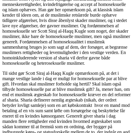
menneskerettigheder, kvindefrigørelse og accept af homoseksuelle
og islam ophæves. Han gør her opmærksom på, at klassisk islam
kender til ideen om, at de muslimske retslærde burde ophæve
tidligere afgørelser, hvis disse åbenlyst skader muslimer, og i stedet
lave nye afgørelser, der gavner muslimer. Og fordømmelsen af
homoseksuelle ser Scott Siraj al-Haqq Kugle som noget, der skader
muslimer, ikke bare de homoseksuelle muslimer, men også muslimer
generelt. Fordømmelsen af homoseksualitet i muslimsk
sammenhæng bruges jo som sagt af dem, der forsøger, at begrænse
muslimers rettigheder og levemuligheder i den vestlige verden. En
homoinkluderende version af sharia vil derfor gavne både
homoseksuelle og heteroseksuelle muslimer.
Til sidst gør Scott Siraj al-Haqq Kugle opmærksom på, at det i
mange vestlige lande i dag er muligt for homoseksuelle par at blive
gift. Hvordan skal muslimer forholde sig hertil? Skal islam også
tilbyde homoseksuelle par at blive muslimsk gift? Ja, mener han, om
end et muslimsk ægteskab for homoseksuelle kræver en del reformer
af sharia. Sharia definerer nemlig ægteskab (nikah, der ordret
betyder lovligt samleje) som en art købskontrakt hvor en mand mod
betaling af en vis sum samt løfte om forsørgelse og beskyttelse får
eneret til en kvindes kønsorganer. Generelt giver sharia i dag
manden flere rettigheder end kvinden hvormed ægteskabet som
sådan kommer til at fremstå som en ordning, der bygger på
indbyggede køns- og statusforskelle mellem de to, der indgår en aqd