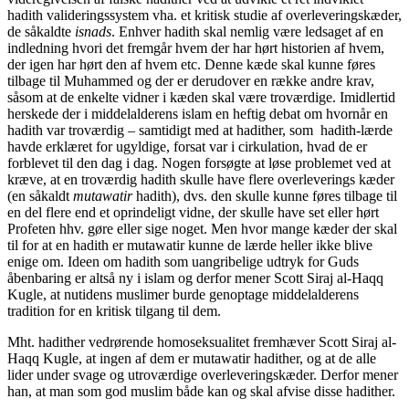
hadith valideringssystem vha. et kritisk studie af overleveringskæder,
de såkaldte
isnads
. Enhver hadith skal nemlig være ledsaget af en
indledning hvori det fremgår hvem der har hørt historien af hvem,
der igen har hørt den af hvem etc. Denne kæde skal kunne føres
tilbage til Muhammed og der er derudover en række andre krav,
såsom at de enkelte vidner i kæden skal være troværdige. Imidlertid
herskede der i middelalderens islam en heftig debat om hvornår en
hadith var troværdig – samtidigt med at hadither, som hadith-lærde
havde erklæret for ugyldige, forsat var i cirkulation, hvad de er
forblevet til den dag i dag. Nogen forsøgte at løse problemet ved at
kræve, at en troværdig hadith skulle have flere overleverings kæder
(en såkaldt
mutawatir
hadith), dvs. den skulle kunne føres tilbage til
en del flere end et oprindeligt vidne, der skulle have set eller hørt
Profeten hhv. gøre eller sige noget. Men hvor mange kæder der skal
til for at en hadith er mutawatir kunne de lærde heller ikke blive
enige om. Ideen om hadith som uangribelige udtryk for Guds
åbenbaring er altså ny i islam og derfor mener Scott Siraj al-Haqq
Kugle, at nutidens muslimer burde genoptage middelalderens
tradition for en kritisk tilgang til dem.
Mht. hadither vedrørende homoseksualitet fremhæver Scott Siraj al-
Haqq Kugle, at ingen af dem er mutawatir hadither, og at de alle
lider under svage og utroværdige overleveringskæder. Derfor mener
han, at man som god muslim både kan og skal afvise disse hadither.