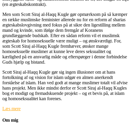
(en ægteskabskontrakt).
Men som Scott Siraj al-Haqq Kugle gør opmærksom på så kæmper
en række muslimske feminister allerede nu for en reform af sharias
ægteskabslovgivning med fokus på at sikre den ligestilling mellem
mand og kvinde, som ifølge dem fremgår af Koranens
grundlæggende budskab. Efter en sådan reform vil et muslimsk
ægteskab for homoseksuelle være muligt – og ønskværdigt. For,
som Scott Siraj al-Haqq Kugle fremhæver, ønsker mange
homoseksuelle muslimer at kunne leve deres seksualitet og
kærlighed på en ansvarlig måde og efterspørger i denne forbindelse
Guds hjælp og bistand.
Scott Siraj al-Haqq Kugle gør sig ingen illusioner om at hans
fortolkning af og vision for islam udgør en almen anerkendt
forståelse af islam. Han ved godt at mange muslimer totalt vil afvise
hans projekt. Men ikke mindst derfor er Scott Siraj al-Haqq Kugles
bog et modigt og fremadskuende projekt – og et bevis på, at islam
og homoseksualitet kan forenes.
Læs mere
Om mig