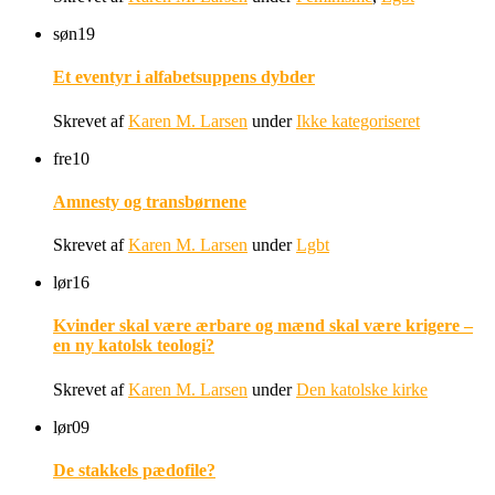
søn
19
Et eventyr i alfabetsuppens dybder
Skrevet af
Karen M. Larsen
under
Ikke kategoriseret
fre
10
Amnesty og transbørnene
Skrevet af
Karen M. Larsen
under
Lgbt
lør
16
Kvinder skal være ærbare og mænd skal være krigere –
en ny katolsk teologi?
Skrevet af
Karen M. Larsen
under
Den katolske kirke
lør
09
De stakkels pædofile?