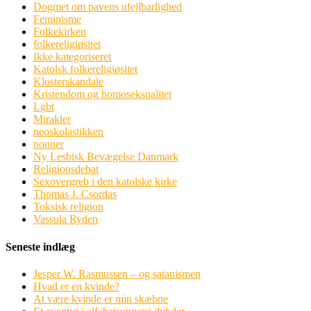
Dogmet om pavens ufejlbarlighed
Feminisme
Folkekirken
folkereligiøsitet
Ikke kategoriseret
Katolsk folkereligiøsitet
Klosterskandale
Kristendom og homoseksualitet
Lgbt
Mirakler
neoskolastikken
nonner
Ny Lesbisk Bevægelse Danmark
Religionsdebat
Sexovergreb i den katolske kirke
Thomas J. Csordas
Toksisk religion
Vassula Ryden
Seneste indlæg
Jesper W. Rasmussen – og satanismen
Hvad er en kvinde?
At være kvinde er min skæbne