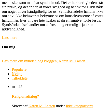
menneske, som man har syndet imod. Det er her kærligheden står
sin prøve, og det er her, at vores svaghed og behov for Guds nåde
om noget bliver håndgribelig for os. Syndsforladelse handler ikke
om at vi ikke behøver at bekymre os om konsekvenserne af vores
handlinger, hvis vi bare lige husker at slå en smutvej forbi Jesus.
Syndsforladelse handler om at forsoning er mulig – ja er en
nødvendighed.
Læs mere
Om mig
Læs mere om kvinden bag bloggen, Karen M. Larsen...
Populære
Nylige
Tilfældige
man
25
Religionsdialog?
Skrevet af
Karen M. Larsen
under
Ikke kategoriseret