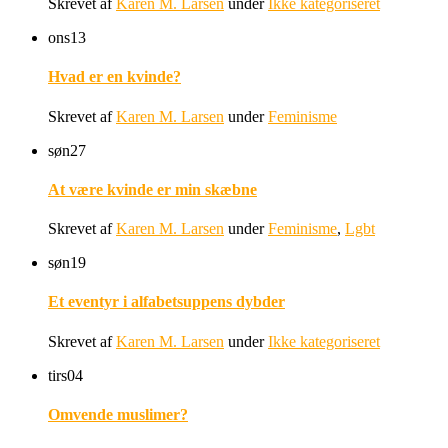
Skrevet af
Karen M. Larsen
under
Ikke kategoriseret
ons
13
Hvad er en kvinde?
Skrevet af
Karen M. Larsen
under
Feminisme
søn
27
At være kvinde er min skæbne
Skrevet af
Karen M. Larsen
under
Feminisme
,
Lgbt
søn
19
Et eventyr i alfabetsuppens dybder
Skrevet af
Karen M. Larsen
under
Ikke kategoriseret
tirs
04
Omvende muslimer?