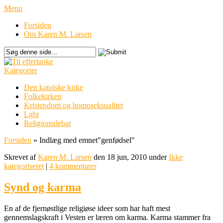
Menu
Forsiden
Om Karen M. Larsen
Kategorier
Den katolske kirke
Folkekirken
Kristendom og homoseksualitet
Lgbt
Religionsdebat
Forsiden
»
Indlæg med emnet
"
genfødsel"
Skrevet af
Karen M. Larsen
den 18 jun, 2010 under
Ikke
kategoriseret
|
4 kommentarer
Synd og karma
En af de fjernøstlige religiøse ideer som har haft mest
gennemslagskraft i Vesten er læren om karma. Karma stammer fra