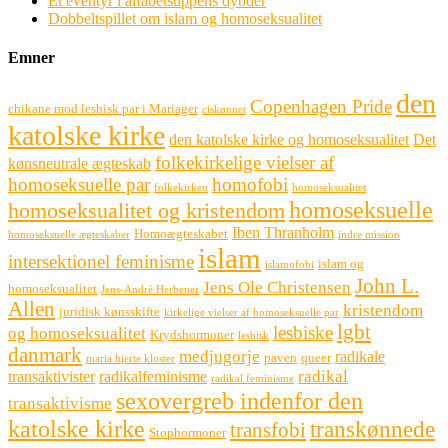
Et eventyr i alfabetsuppens dybder
Dobbeltspillet om islam og homoseksualitet
Emner
den
Copenhagen Pride
chikane mod lesbisk par i Mariager
ciskønnet
katolske kirke
den katolske kirke og homoseksualitet
Det
folkekirkelige vielser af
kønsneutrale ægteskab
homoseksuelle par
homofobi
folkekirken
homoseksualitet
homoseksuelle
homoseksualitet og kristendom
Iben Thranholm
Homoægteskabet
homoseksuelle ægteskaber
indre mission
islam
intersektionel feminisme
islam og
islamofobi
John L.
Jens Ole Christensen
homoseksualitet
Jens-André Herbener
Allen
kristendom
juridisk kønsskifte
kirkelige vielser af homoseksuelle par
lgbt
lesbiske
og homoseksualitet
Krydshormoner
lesbisk
danmark
medjugorje
radikale
paven
queer
maria hjerte kloster
radikal
transaktivister
radikalfeminisme
radikal feminisme
sexovergreb indenfor den
transaktivisme
katolske kirke
transkønnede
transfobi
Stophormoner