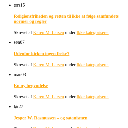
tors
15
Religionsfriheden og retten til ikke at følge samfundets
normer og regler
Skrevet af
Karen M. Larsen
under
Ikke kategoriseret
søn
07
Udenfor kirken ingen frelse?
Skrevet af
Karen M. Larsen
under
Ikke kategoriseret
man
03
En ny begyndelse
Skrevet af
Karen M. Larsen
under
Ikke kategoriseret
lør
27
Jesper W. Rasmussen – og satanismen