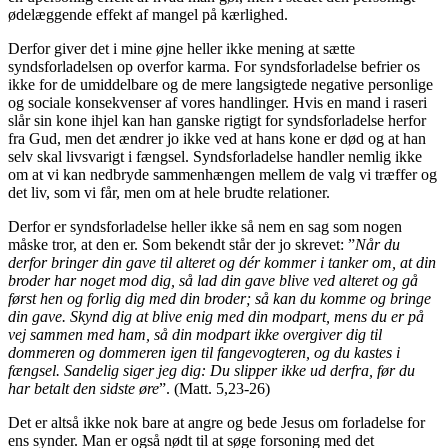
ødelæggende effekt af mangel på kærlighed.
Derfor giver det i mine øjne heller ikke mening at sætte
syndsforladelsen op overfor karma. For syndsforladelse befrier os
ikke for de umiddelbare og de mere langsigtede negative personlige
og sociale konsekvenser af vores handlinger. Hvis en mand i raseri
slår sin kone ihjel kan han ganske rigtigt for syndsforladelse herfor
fra Gud, men det ændrer jo ikke ved at hans kone er død og at han
selv skal livsvarigt i fængsel. Syndsforladelse handler nemlig ikke
om at vi kan nedbryde sammenhængen mellem de valg vi træffer og
det liv, som vi får, men om at hele brudte relationer.
Derfor er syndsforladelse heller ikke så nem en sag som nogen
måske tror, at den er. Som bekendt står der jo skrevet: ”
Når du
derfor bringer din gave til alteret og dér kommer i tanker om, at din
broder har noget mod dig, så lad din gave blive ved alteret og gå
først hen og forlig dig med din broder; så kan du komme og bringe
din gave. Skynd dig at blive enig med din modpart, mens du er på
vej sammen med ham, så din modpart ikke overgiver dig til
dommeren og dommeren igen til fangevogteren, og du kastes i
fængsel. Sandelig siger jeg dig: Du slipper ikke ud derfra, før du
har betalt den sidste øre
”. (Matt. 5,23-26)
Det er altså ikke nok bare at angre og bede Jesus om forladelse for
ens synder. Man er også nødt til at søge forsoning med det