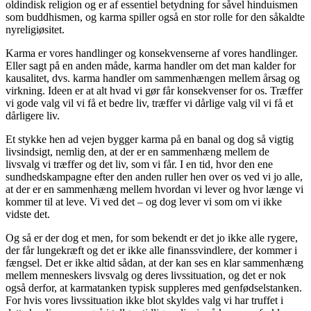
oldindisk religion og er af essentiel betydning for såvel hinduismen
som buddhismen, og karma spiller også en stor rolle for den såkaldte
nyreligiøsitet.
Karma er vores handlinger og konsekvenserne af vores handlinger.
Eller sagt på en anden måde, karma handler om det man kalder for
kausalitet, dvs. karma handler om sammenhængen mellem årsag og
virkning. Ideen er at alt hvad vi gør får konsekvenser for os. Træffer
vi gode valg vil vi få et bedre liv, træffer vi dårlige valg vil vi få et
dårligere liv.
Et stykke hen ad vejen bygger karma på en banal og dog så vigtig
livsindsigt, nemlig den, at der er en sammenhæng mellem de
livsvalg vi træffer og det liv, som vi får. I en tid, hvor den ene
sundhedskampagne efter den anden ruller hen over os ved vi jo alle,
at der er en sammenhæng mellem hvordan vi lever og hvor længe vi
kommer til at leve. Vi ved det – og dog lever vi som om vi ikke
vidste det.
Og så er der dog et men, for som bekendt er det jo ikke alle rygere,
der får lungekræft og det er ikke alle finanssvindlere, der kommer i
fængsel. Det er ikke altid sådan, at der kan ses en klar sammenhæng
mellem menneskers livsvalg og deres livssituation, og det er nok
også derfor, at karmatanken typisk suppleres med genfødselstanken.
For hvis vores livssituation ikke blot skyldes valg vi har truffet i