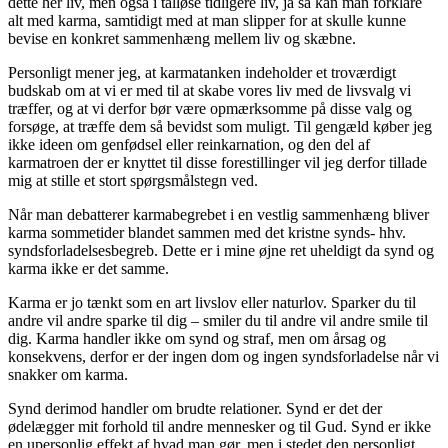
dette her liv, men også i talløse tidligere liv, ja så kan man forklare
alt med karma, samtidigt med at man slipper for at skulle kunne
bevise en konkret sammenhæng mellem liv og skæbne.
Personligt mener jeg, at karmatanken indeholder et troværdigt
budskab om at vi er med til at skabe vores liv med de livsvalg vi
træffer, og at vi derfor bør være opmærksomme på disse valg og
forsøge, at træffe dem så bevidst som muligt. Til gengæld køber jeg
ikke ideen om genfødsel eller reinkarnation, og den del af
karmatroen der er knyttet til disse forestillinger vil jeg derfor tillade
mig at stille et stort spørgsmålstegn ved.
Når man debatterer karmabegrebet i en vestlig sammenhæng bliver
karma sommetider blandet sammen med det kristne synds- hhv.
syndsforladelsesbegreb. Dette er i mine øjne ret uheldigt da synd og
karma ikke er det samme.
Karma er jo tænkt som en art livslov eller naturlov. Sparker du til
andre vil andre sparke til dig – smiler du til andre vil andre smile til
dig. Karma handler ikke om synd og straf, men om årsag og
konsekvens, derfor er der ingen dom og ingen syndsforladelse når vi
snakker om karma.
Synd derimod handler om brudte relationer. Synd er det der
ødelægger mit forhold til andre mennesker og til Gud. Synd er ikke
en upersonlig effekt af hvad man gør, men i stedet den personligt