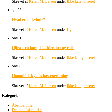
Skrevet af
Karen M. Larsen
under
Ikke kategoriseret
søn
23
Hvad er en kvinde?
Skrevet af
Karen M. Larsen
under
Lgbt
ons
01
Hijra – en kompleks identitet og rolle
Skrevet af
Karen M. Larsen
under
Ikke kategoriseret
ons
06
Homofobi skyldes kassetænkning
Skrevet af
Karen M. Larsen
under
Ikke kategoriseret
Kategorier
Åbenbaringer
Den katolske kirke