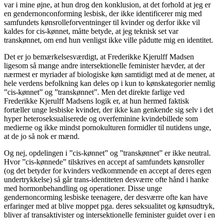
var i mine øjne, at hun drog den konklusion, at det forhold at jeg er
en gendernonconforming lesbisk, der ikke identificerer mig med
samfundets kønsrolleforventninger til kvinder og derfor ikke vil
kaldes for cis-kønnet, måtte betyde, at jeg teknisk set var
transkønnet, om end hun venligst ikke ville pådutte mig en identitet.
Det er jo bemærkelsesværdigt, at Frederikke Kjerulff Madsen
ligesom så mange andre intersektionelle feminister hævder, at der
nærmest er myriader af biologiske køn samtidigt med at de mener, at
hele verdens befolkning kan deles op i kun to kønskategorier nemlig
”cis-kønnet” og ”transkønnet”. Men det direkte farlige ved
Frederikke Kjerulff Madsens logik er, at hun hermed faktisk
fortæller unge lesbiske kvinder, der ikke kan genkende sig selv i det
hyper heteroseksualiserede og overfeminine kvindebillede som
medierne og ikke mindst pornokulturen formidler til nutidens unge,
at de jo så nok er mænd.
Og nej, opdelingen i ”cis-kønnet” og ”transkønnet” er ikke neutral.
Hvor ”cis-kønnede” tilskrives en accept af samfundets kønsroller
(og det betyder for kvinders vedkommende en accept af deres egen
undertrykkelse) så går trans-identiteten desværre ofte hånd i hanke
med hormonbehandling og operationer. Disse unge
gendernoncorming lesbiske teenagere, der desværre ofte kan have
erfaringer med at blive moppet pga. deres seksualitet og kønsudtryk,
bliver af transaktivister og intersektionelle feminister guidet over i en