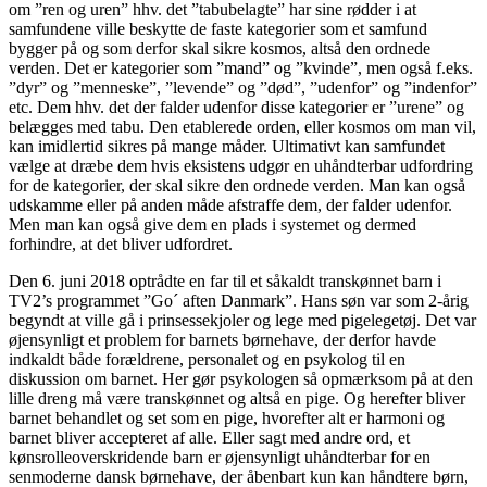
om ”ren og uren” hhv. det ”tabubelagte” har sine rødder i at
samfundene ville beskytte de faste kategorier som et samfund
bygger på og som derfor skal sikre kosmos, altså den ordnede
verden. Det er kategorier som ”mand” og ”kvinde”, men også f.eks.
”dyr” og ”menneske”, ”levende” og ”død”, ”udenfor” og ”indenfor”
etc. Dem hhv. det der falder udenfor disse kategorier er ”urene” og
belægges med tabu. Den etablerede orden, eller kosmos om man vil,
kan imidlertid sikres på mange måder. Ultimativt kan samfundet
vælge at dræbe dem hvis eksistens udgør en uhåndterbar udfordring
for de kategorier, der skal sikre den ordnede verden. Man kan også
udskamme eller på anden måde afstraffe dem, der falder udenfor.
Men man kan også give dem en plads i systemet og dermed
forhindre, at det bliver udfordret.
Den 6. juni 2018 optrådte en far til et såkaldt transkønnet barn i
TV2’s programmet ”Go´ aften Danmark”. Hans søn var som 2-årig
begyndt at ville gå i prinsessekjoler og lege med pigelegetøj. Det var
øjensynligt et problem for barnets børnehave, der derfor havde
indkaldt både forældrene, personalet og en psykolog til en
diskussion om barnet. Her gør psykologen så opmærksom på at den
lille dreng må være transkønnet og altså en pige. Og herefter bliver
barnet behandlet og set som en pige, hvorefter alt er harmoni og
barnet bliver accepteret af alle. Eller sagt med andre ord, et
kønsrolleoverskridende barn er øjensynligt uhåndterbar for en
senmoderne dansk børnehave, der åbenbart kun kan håndtere børn,