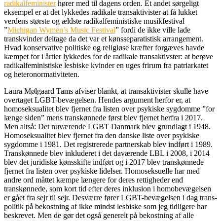
radikalfeminister
hører med til dagens orden. Et andet sørgeligt
eksempel er at det lykkedes radikale transaktivister at få lukket
verdens største og ældste radikalfeministiske musikfestival
”
Michigan Wymen’s Music Festival
” fordi de ikke ville lade
transkvinder deltage da det var et kønsseparatistisk arrangement.
Hvad konservative politiske og religiøse kræfter forgæves havde
kæmpet for i årtier lykkedes for de radikale transaktivster: at berøve
radikalfeministiske lesbiske kvinder en uges frirum fra patriarkatet
og heteronormativiteten.
Laura Mølgaard Tams afviser blankt, at transaktivister skulle have
overtaget LGBT-bevægelsen. Hendes argument herfor er, at
homoseksualitet blev fjernet fra listen over psykiske sygdomme ”for
længe siden” mens transkønnede først blev fjernet herfra i 2017.
Men altså: Det nuværende LGBT Danmark blev grundlagt i 1948.
Homoseksualitet blev fjernet fra den danske liste over psykiske
sygdomme i 1981. Det registrerede partnerskab blev indført i 1989.
Transkønnede blev inkluderet i det daværende LBL i 2008, i 2014
blev det juridiske kønsskifte indført og i 2017 blev transkønnede
fjernet fra listen over psykiske lidelser. Homoseksuelle har med
andre ord måttet kæmpe længere for deres rettigheder end
transkønnede, som kort tid efter deres inklusion i homobevægelsen
er gået fra sejr til sejr. Desværre fører LGBT-bevægelsen i dag trans-
politik på bekostning af ikke mindst lesbiske som jeg tidligere har
beskrevet. Men de gør det også generelt på bekostning af alle