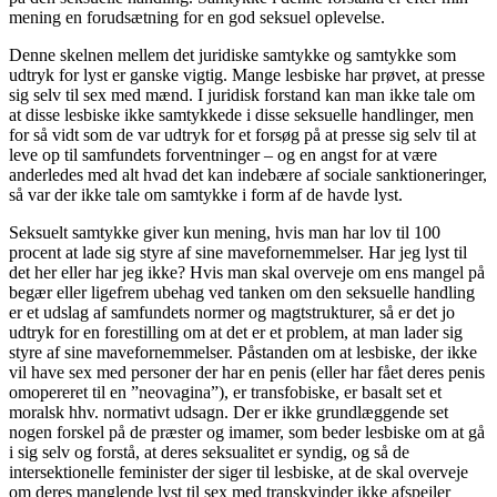
mening en forudsætning for en god seksuel oplevelse.
Denne skelnen mellem det juridiske samtykke og samtykke som
udtryk for lyst er ganske vigtig. Mange lesbiske har prøvet, at presse
sig selv til sex med mænd. I juridisk forstand kan man ikke tale om
at disse lesbiske ikke samtykkede i disse seksuelle handlinger, men
for så vidt som de var udtryk for et forsøg på at presse sig selv til at
leve op til samfundets forventninger – og en angst for at være
anderledes med alt hvad det kan indebære af sociale sanktioneringer,
så var der ikke tale om samtykke i form af de havde lyst.
Seksuelt samtykke giver kun mening, hvis man har lov til 100
procent at lade sig styre af sine mavefornemmelser. Har jeg lyst til
det her eller har jeg ikke? Hvis man skal overveje om ens mangel på
begær eller ligefrem ubehag ved tanken om den seksuelle handling
er et udslag af samfundets normer og magtstrukturer, så er det jo
udtryk for en forestilling om at det er et problem, at man lader sig
styre af sine mavefornemmelser. Påstanden om at lesbiske, der ikke
vil have sex med personer der har en penis (eller har fået deres penis
omopereret til en ”neovagina”), er transfobiske, er basalt set et
moralsk hhv. normativt udsagn. Der er ikke grundlæggende set
nogen forskel på de præster og imamer, som beder lesbiske om at gå
i sig selv og forstå, at deres seksualitet er syndig, og så de
intersektionelle feminister der siger til lesbiske, at de skal overveje
om deres manglende lyst til sex med transkvinder ikke afspejler