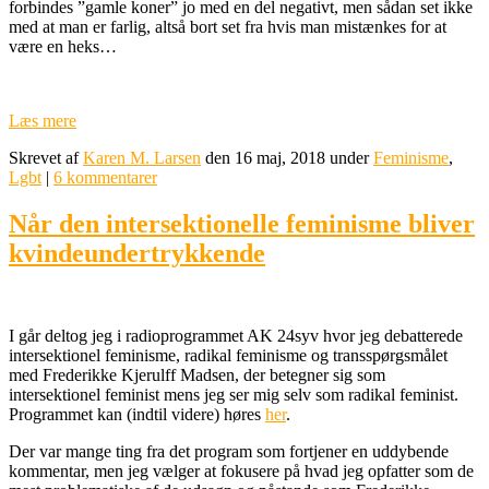
forbindes ”gamle koner” jo med en del negativt, men sådan set ikke
med at man er farlig, altså bort set fra hvis man mistænkes for at
være en heks…
Læs mere
Skrevet af
Karen M. Larsen
den 16 maj, 2018 under
Feminisme
,
Lgbt
|
6 kommentarer
Når den intersektionelle feminisme bliver
kvindeundertrykkende
I går deltog jeg i radioprogrammet AK 24syv hvor jeg debatterede
intersektionel feminisme, radikal feminisme og transspørgsmålet
med Frederikke Kjerulff Madsen, der betegner sig som
intersektionel feminist mens jeg ser mig selv som radikal feminist.
Programmet kan (indtil videre) høres
her
.
Der var mange ting fra det program som fortjener en uddybende
kommentar, men jeg vælger at fokusere på hvad jeg opfatter som de