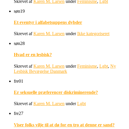
Skrevet af
Karen M. Larsen
under
Feminisme
,
Lgbt
søn
19
Et eventyr i alfabetsuppens dybder
Skrevet af
Karen M. Larsen
under
Ikke kategoriseret
søn
28
Hvad er en lesbisk?
Skrevet af
Karen M. Larsen
under
Feminisme
,
Lgbt
,
Ny
Lesbisk Bevægelse Danmark
fre
01
Er seksuelle præferencer diskriminerende?
Skrevet af
Karen M. Larsen
under
Lgbt
fre
27
Viser folks vilje til at dø for en tro at denne er sand?