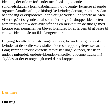
identitet, der ofte er forbundet med livslang potentiel
sundhedsskadelig hormonbehandling og operativ fjernelse af sunde
organer. Antallet af unge biologiske kvinder, der søger om en sådan
behandling er eksploderet i den vestlige verden i de senere år. Men
vi ser også et stigende antal som efter nogle år dropper identiteten
som transkønnet – desværre står de i en række tilfælde tilbage med
kroppe som permanent er blevet forandret for at få dem til at passe til
en kønsidentitet de nu ikke længere har.
En gang fortalte feminister unge kvinder, herunder unge lesbiske
kvinder, at de skulle være stolte af deres kroppe og deres seksualitet.
I dag lærer de intersektionelle feminister unge kvinder, der lider
under samfundets undertrykkende kønsroller, at denne lidelse må
skyldes, at der er noget galt med deres kroppe…
Læs mere
Om mig