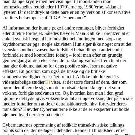
man da lige krydre med henvisninger til modstanden mod
homoseksuelles rettigheder i 1970’erne og 1980’erne, sådan at
lytteren får det indtryk at dette bare er en ny version af konservative
kræfters bekæmpelse af ”LGBT+ personer”.
Al information der kunne pege i andre retninger, bliver forbigået
eller direkte fordrejet. Således hævder Maia Kahlke Lorentzen at et
enkelt svensk hospital har indstillet behandlingen med stop- og
krydshormoner pga. nogle aktivister. Hun siger ikke noget om at det
svenske sundhedsvæsen har indstillet behandlingen andet end i
forbindelse med kontrollere forsøg – fordi man efter en grundig
gennemgang af den eksisterende forskning var nået frem til at der
mangler dokumentation for dens positive såvel som negative
effekter. En position som også de finske og de britiske
sundhedsmyndigheder er nået frem til. At ikke mindre end 13
videnskabelige studier
[2]
viser, at det store flertal af dem, der som
børn identificerede sig som det modsatte køn ikke gør det som
voksne, forbigås sædvanen tro. Og hvordan kan man i den grad
ignorere det tydeligvis voksende antal af unge voksne, der på sociale
medier fortæller om at de er detransitionerede hhv. fortryder deres
transition? Hævder Cybernauterne ikke at de er eksperter i at holde
øje med hvad der sker på nettet?
Cybernauternes opremsning af radikale transaktivistiske talkings
points som os, der deltager i debatten, kender til hudløshed, er ret