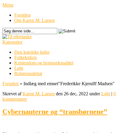
Menu
Forsiden
Om Karen M. Larsen
Kategorier
Den katolske kirke
Folkekirken
Kristendom og homoseksualitet
Lgbt
Religionsdebat
Forsiden
»
Indlæg med emnet
"
Frederikke Kjerulff Madsen"
Skrevet af
Karen M. Larsen
den 26 dec, 2022 under
Lgbt
|
0
kommentarer
Cybernauterne og “transbørnene”