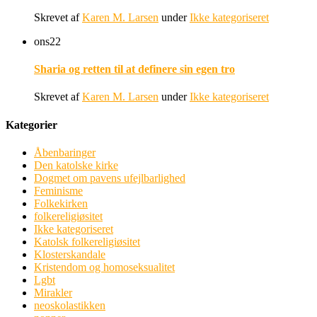
Skrevet af
Karen M. Larsen
under
Ikke kategoriseret
ons
22
Sharia og retten til at definere sin egen tro
Skrevet af
Karen M. Larsen
under
Ikke kategoriseret
Kategorier
Åbenbaringer
Den katolske kirke
Dogmet om pavens ufejlbarlighed
Feminisme
Folkekirken
folkereligiøsitet
Ikke kategoriseret
Katolsk folkereligiøsitet
Klosterskandale
Kristendom og homoseksualitet
Lgbt
Mirakler
neoskolastikken