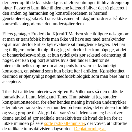
der lever op til de klassiske kønsrolleforventninger til hhv. drenge og
piger. Passer et barn ikke til den ene kategori bliver det så placeret i
den anden og harmonien og kønsrolleordenen er hermed
genetableret og sikret. Transaktivismen af i dag udfordrer altså ikke
kønsrollekategorierne, den understøtter dem.
Ellers gentager Frederikke Kjerulff Madsen sine tidligere udsagn om
at man er transfobisk hvis man ikke vil have sex med transkvinder
og at man derfor kritisk bør evaluere sit manglende begær. Det har
jeg tidligere forholdt mig til og jeg vil derfor her kun påpege, at det
er bemærkelsesværdigt, at hun tydeligvis gør seksuel orientering til
noget, der kan (og bør) ændres hvis den falder udenfor de
intersektionelles dogme om at en penis kan være et kvindeligt
kønsorgan, en påstand som hun bekræfter i artiklen. Kønsidentitet
derimod er øjensynligt noget medfødt/biologisk som man bare har at
acceptere.
Til sidst i artiklen interviewer Søren K. Villemoes så den radikale
transaktivist Laura Mølgaard Tams. Hun påstår, at jeg spreder
konspirationsteorier, for efter hendes mening hverken undertrykker
eller lukker transaktivister munden på feminister, det er de en for lille
og svag gruppe til. Ak, gid det var så vel. Men som jeg beskriver i
denne artikel så gør radikale transaktivister alt hvad de kan for at
lukke munden på selv
sorte radikalfeminister
, der vover, at udfordre
de radikale transaktivisters dagsorden.
Deplatforming af