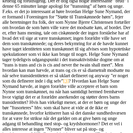
kedelig og forudsigelig. Der er dog også nogle interessante ”brud” i
denne 65 minutter lange apologi for ”transning” af børn og unge.
F.eks. er det jo interessant at høre hvordan Helge Sune Nymand, der
er formand i Foreningen for ”Støtte til Transkønnede børn”, fejer
alle beretninger fra folk, der som Nynne Bjerre Christensen fortæller
om hvordan de som børn ville være det modsatte køn, af bordet. Der
er, efter hans mening, tale om ciskønnede der ingen forståelse har af
hvad det vil sige at være transkønnet; ingen forældre ville have set
dem som transkønnede; og deres bekymring for at de havde kunnet
have taget identiteten som transkønnet til sig afvises som hypotetiske
spekulationer som vi ikke kan bruge til noget. Helge Sune Nymand
tager tydeligvis udgangspunkt i det transaktivistiske dogme om at
”trans is trans and cis is cis and never the twain shall meet”. Men
hvordan kan man hævde, at trans og cis er så diametralt modsatte nu
når selve transidentiteten er så uklart defineret og anyway ”er noget
som du definerer inde i dig selv”
[3]
? Hvordan kan Helge Sune
Nymand hævde, at ingen forældre ville acceptere et barn som
Nynne som transkønnet, nu når han samtidigt hermed fremhæver
hvor vigtigt det er at forældre anerkender og støtter deres barns
transidentitet? Hvis han virkeligt mener, at der er børn og unge der
bør ”frasorteres” hhv. som skal have at vide at de ikke er
transkønnede, hvorfor kritiserer han så det danske sundhedsvæsen
for at være for strikse når det gælder om at give børn og unge
adgang til behandling med stop- og krydshormoner? Det er vel i
alles interesse at ingen ”Nynner” bliver sat på stop- og