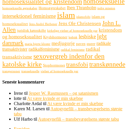
homoseksuelle
homoseksualitet og kristendom
Iben Thranholm
Homoægteskabet
homoseksuelle ægteskaber
indre mission
islam
intersektionel feminisme
islam og
islamofobi
John L.
Jens Ole Christensen
homoseksualitet
Jens-André Herbener
Allen
kristendom
juridisk kønsskifte
kirkelige vielser af homoseksuelle par
lgbt
lesbiske
og homoseksualitet
Krydshormoner
lesbisk
danmark
medjugorje
radikale
paven
queer
maria hjerte kloster
radikal
transaktivister
radikalfeminisme
radikal feminisme
sexovergreb indenfor den
transaktivisme
katolske kirke
transkønnede
transfobi
Stophormoner
transpersoner
transseksuelle
vielser af homoseksuelle par
Seneste kommentarer
Irene
til
Jesper W. Rasmussen – og satanismen
lotte
til
At være kvinde er min skæbne
Charlotte Ardal
til
At være kvinde er min skæbne
Karen M. Larsen
til
Autogynefili – transbevægelsens største
tabu
Ulf Harbo
til
Autogynefili – transbevægelsens største tabu
Forsiden