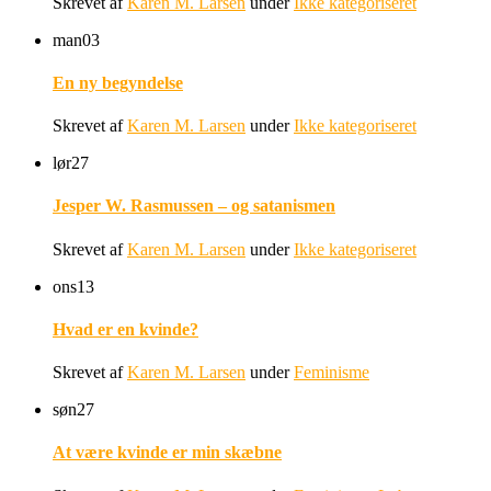
Skrevet af
Karen M. Larsen
under
Ikke kategoriseret
man
03
En ny begyndelse
Skrevet af
Karen M. Larsen
under
Ikke kategoriseret
lør
27
Jesper W. Rasmussen – og satanismen
Skrevet af
Karen M. Larsen
under
Ikke kategoriseret
ons
13
Hvad er en kvinde?
Skrevet af
Karen M. Larsen
under
Feminisme
søn
27
At være kvinde er min skæbne