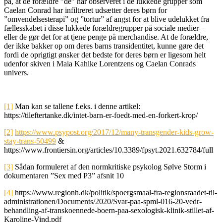
på, at de forældre ”de” har observeret i de lukkede grupper som
Caelan Conrad har infiltreret udsætter deres børn for
”omvendelsesterapi” og ”tortur” af angst for at blive udelukket fra
fællesskabet i disse lukkede forældregrupper på sociale medier –
eller de gør det for at tjene penge på merchandise. At de forældre,
der ikke bakker op om deres barns transidentitet, kunne gøre det
fordi de oprigtigt ønsker det bedste for deres børn er ligesom helt
udenfor skiven i Maia Kahlke Lorentzens og Caelan Conrads
univers.
[1]
Man kan se tallene f.eks. i denne artikel:
https://tileftertanke.dk/intet-barn-er-foedt-med-en-forkert-krop/
[2]
https://www.psypost.org/2017/12/many-transgender-kids-grow-
stay-trans-50499
&
https://www.frontiersin.org/articles/10.3389/fpsyt.2021.632784/full
[3]
Sådan formuleret af den normkritiske psykolog Sølve Storm i
dokumentaren ”Sex med P3” afsnit 10
[4]
https://www.regionh.dk/politik/spoergsmaal-fra-regionsraadet-til-
administrationen/Documents/2020/Svar-paa-spml-016-20-vedr-
behandling-af-transkoennede-boern-paa-sexologisk-klinik-stillet-af-
Karoline-Vind.pdf