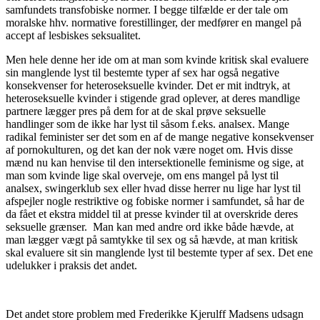
samfundets transfobiske normer. I begge tilfælde er der tale om
moralske hhv. normative forestillinger, der medfører en mangel på
accept af lesbiskes seksualitet.
Men hele denne her ide om at man som kvinde kritisk skal evaluere
sin manglende lyst til bestemte typer af sex har også negative
konsekvenser for heteroseksuelle kvinder. Det er mit indtryk, at
heteroseksuelle kvinder i stigende grad oplever, at deres mandlige
partnere lægger pres på dem for at de skal prøve seksuelle
handlinger som de ikke har lyst til såsom f.eks. analsex. Mange
radikal feminister ser det som en af de mange negative konsekvenser
af pornokulturen, og det kan der nok være noget om. Hvis disse
mænd nu kan henvise til den intersektionelle feminisme og sige, at
man som kvinde lige skal overveje, om ens mangel på lyst til
analsex, swingerklub sex eller hvad disse herrer nu lige har lyst til
afspejler nogle restriktive og fobiske normer i samfundet, så har de
da fået et ekstra middel til at presse kvinder til at overskride deres
seksuelle grænser. Man kan med andre ord ikke både hævde, at
man lægger vægt på samtykke til sex og så hævde, at man kritisk
skal evaluere sit sin manglende lyst til bestemte typer af sex. Det ene
udelukker i praksis det andet.
Det andet store problem med Frederikke Kjerulff Madsens udsagn