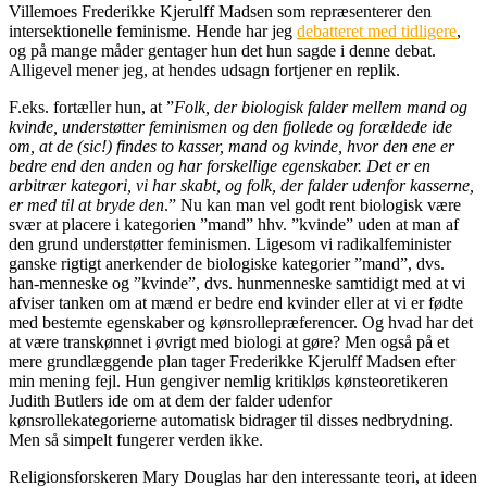
Villemoes Frederikke Kjerulff Madsen som repræsenterer den
intersektionelle feminisme. Hende har jeg
debatteret med tidligere
,
og på mange måder gentager hun det hun sagde i denne debat.
Alligevel mener jeg, at hendes udsagn fortjener en replik.
F.eks. fortæller hun, at ”
Folk, der biologisk falder mellem mand og
kvinde, understøtter feminismen og den fjollede og forældede ide
om, at de (sic!) findes to kasser, mand og kvinde, hvor den ene er
bedre end den anden og har forskellige egenskaber. Det er en
arbitrær kategori, vi har skabt, og folk, der falder udenfor kasserne,
er med til at bryde den
.” Nu kan man vel godt rent biologisk være
svær at placere i kategorien ”mand” hhv. ”kvinde” uden at man af
den grund understøtter feminismen. Ligesom vi radikalfeminister
ganske rigtigt anerkender de biologiske kategorier ”mand”, dvs.
han-menneske og ”kvinde”, dvs. hunmenneske samtidigt med at vi
afviser tanken om at mænd er bedre end kvinder eller at vi er fødte
med bestemte egenskaber og kønsrollepræferencer. Og hvad har det
at være transkønnet i øvrigt med biologi at gøre? Men også på et
mere grundlæggende plan tager Frederikke Kjerulff Madsen efter
min mening fejl. Hun gengiver nemlig kritikløs kønsteoretikeren
Judith Butlers ide om at dem der falder udenfor
kønsrollekategorierne automatisk bidrager til disses nedbrydning.
Men så simpelt fungerer verden ikke.
Religionsforskeren Mary Douglas har den interessante teori, at ideen