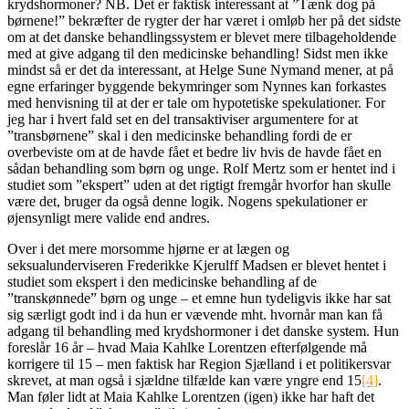
krydshormoner? NB. Det er faktisk interessant at ”Tænk dog på
børnene!” bekræfter de rygter der har været i omløb her på det sidste
om at det danske behandlingssystem er blevet mere tilbageholdende
med at give adgang til den medicinske behandling! Sidst men ikke
mindst så er det da interessant, at Helge Sune Nymand mener, at på
egne erfaringer byggende bekymringer som Nynnes kan forkastes
med henvisning til at der er tale om hypotetiske spekulationer. For
jeg har i hvert fald set en del transaktiviser argumentere for at
”transbørnene” skal i den medicinske behandling fordi de er
overbeviste om at de havde fået et bedre liv hvis de havde fået en
sådan behandling som børn og unge. Rolf Mertz som er hentet ind i
studiet som ”ekspert” uden at det rigtigt fremgår hvorfor han skulle
være det, bruger da også denne logik. Nogens spekulationer er
øjensynligt mere valide end andres.
Over i det mere morsomme hjørne er at lægen og
seksualunderviseren Frederikke Kjerulff Madsen er blevet hentet i
studiet som ekspert i den medicinske behandling af de
”transkønnede” børn og unge – et emne hun tydeligvis ikke har sat
sig særligt godt ind i da hun er vævende mht. hvornår man kan få
adgang til behandling med krydshormoner i det danske system. Hun
foreslår 16 år – hvad Maia Kahlke Lorentzen efterfølgende må
korrigere til 15 – men faktisk har Region Sjælland i et politikersvar
skrevet, at man også i sjældne tilfælde kan være yngre end 15
[4]
.
Man føler lidt at Maia Kahlke Lorentzen (igen) ikke har haft det