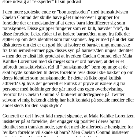
store udvalg af ”eksperter” til sin podcast.
I den mere groteske ende er ”bonusepisoden” med transaktivisten
Caelan Conrad der skulle have gået undercover i grupper for
forældre der er modstander af at deres barn identificerer sig som
transkønnet. Disse grupper fungerer som en kult, hævder ”de”, da
disse forældre f.eks. råder til at isolere barnet/den unge fra folk der
støtter op om dets identitet som transkønnet. Jeg er med på at det kan
diskuteres om det er en god ide at isolere et barn/et ungt menneske
fra familiemedlemmer pga. disses syn på barnets/den unges identitet
– men det er altså lidt grotekst at hverken Caelan Conrad eller Maia
Kahlke Lorentzen med så meget som et ord nævner, at det er et
udbredt transaktivistisk råd til ”transkønnede” børn og unge at de
skal bryde kontakten til deres forældre hvis disse ikke bakker op om
deres identitet som transkønnede. Er dette så ikke også kultisk
adfærd? Og hvis det generelt er kultisk at prøve at isolere sig fra
personer med holdninger der går imod ens egen overbevisning
hvorfor har Caelan Conrad så blokeret undertegnede på Twitter
selvom vi mig bekendt aldrig har haft kontakt på sociale medier eller
andet steds for den sags skyld?
Generelt er det i hvert fald meget sigende, at Maia Kahlke Lorentzen
insisterer på at forældre, der engager sig positivt i deres børns
identitet som transkønnede, gør det med de allerbedste hensigter, for
hvilken forældre vil skade sit barn? Men Caelan Conrad insisterer