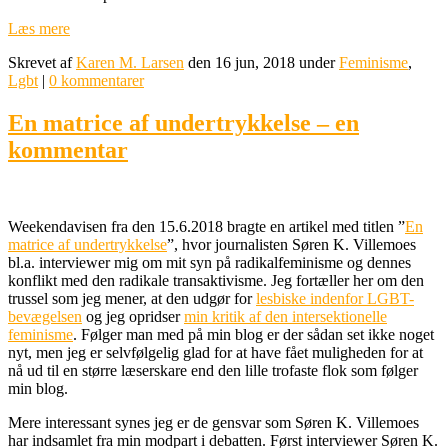
Læs mere
Skrevet af
Karen M. Larsen
den 16 jun, 2018 under
Feminisme
,
Lgbt
|
0 kommentarer
En matrice af undertrykkelse – en
kommentar
Weekendavisen fra den 15.6.2018 bragte en artikel med titlen ”
En
matrice af undertrykkelse
”, hvor journalisten Søren K. Villemoes
bl.a. interviewer mig om mit syn på radikalfeminisme og dennes
konflikt med den radikale transaktivisme. Jeg fortæller her om den
trussel som jeg mener, at den udgør for
lesbiske indenfor LGBT-
bevægelsen
og jeg opridser
min kritik af den intersektionelle
feminisme
. Følger man med på min blog er der sådan set ikke noget
nyt, men jeg er selvfølgelig glad for at have fået muligheden for at
nå ud til en større læserskare end den lille trofaste flok som følger
min blog.
Mere interessant synes jeg er de gensvar som Søren K. Villemoes
har indsamlet fra min modpart i debatten. Først interviewer Søren K.