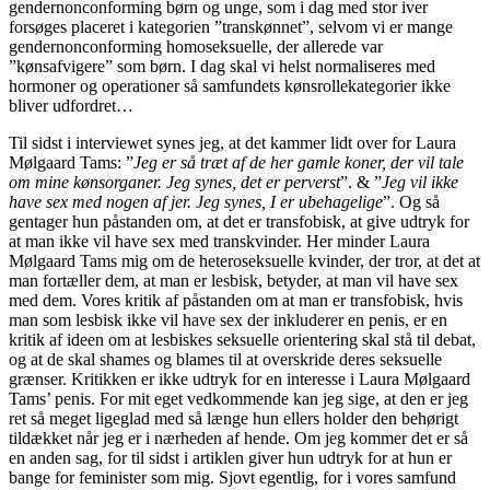
gendernonconforming børn og unge, som i dag med stor iver
forsøges placeret i kategorien ”transkønnet”, selvom vi er mange
gendernonconforming homoseksuelle, der allerede var
”kønsafvigere” som børn. I dag skal vi helst normaliseres med
hormoner og operationer så samfundets kønsrollekategorier ikke
bliver udfordret…
Til sidst i interviewet synes jeg, at det kammer lidt over for Laura
Mølgaard Tams: ”
Jeg er så træt af de her gamle koner, der vil tale
om mine kønsorganer. Jeg synes, det er perverst
”. & ”
Jeg vil ikke
have sex med nogen af jer. Jeg synes, I er ubehagelige
”. Og så
gentager hun påstanden om, at det er transfobisk, at give udtryk for
at man ikke vil have sex med transkvinder. Her minder Laura
Mølgaard Tams mig om de heteroseksuelle kvinder, der tror, at det at
man fortæller dem, at man er lesbisk, betyder, at man vil have sex
med dem. Vores kritik af påstanden om at man er transfobisk, hvis
man som lesbisk ikke vil have sex der inkluderer en penis, er en
kritik af ideen om at lesbiskes seksuelle orientering skal stå til debat,
og at de skal shames og blames til at overskride deres seksuelle
grænser. Kritikken er ikke udtryk for en interesse i Laura Mølgaard
Tams’ penis. For mit eget vedkommende kan jeg sige, at den er jeg
ret så meget ligeglad med så længe hun ellers holder den behørigt
tildækket når jeg er i nærheden af hende. Om jeg kommer det er så
en anden sag, for til sidst i artiklen giver hun udtryk for at hun er
bange for feminister som mig. Sjovt egentlig, for i vores samfund