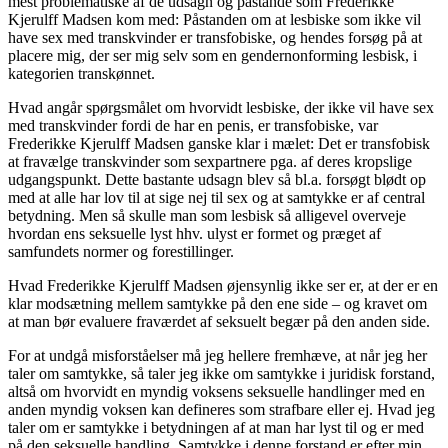
mest problematiske af de udsagn og påstande som Frederikke
Kjerulff Madsen kom med: Påstanden om at lesbiske som ikke vil
have sex med transkvinder er transfobiske, og hendes forsøg på at
placere mig, der ser mig selv som en gendernonforming lesbisk, i
kategorien transkønnet.
Hvad angår spørgsmålet om hvorvidt lesbiske, der ikke vil have sex
med transkvinder fordi de har en penis, er transfobiske, var
Frederikke Kjerulff Madsen ganske klar i mælet: Det er transfobisk
at fravælge transkvinder som sexpartnere pga. af deres kropslige
udgangspunkt. Dette bastante udsagn blev så bl.a. forsøgt blødt op
med at alle har lov til at sige nej til sex og at samtykke er af central
betydning. Men så skulle man som lesbisk så alligevel overveje
hvordan ens seksuelle lyst hhv. ulyst er formet og præget af
samfundets normer og forestillinger.
Hvad Frederikke Kjerulff Madsen øjensynlig ikke ser er, at der er en
klar modsætning mellem samtykke på den ene side – og kravet om
at man bør evaluere fraværdet af seksuelt begær på den anden side.
For at undgå misforståelser må jeg hellere fremhæve, at når jeg her
taler om samtykke, så taler jeg ikke om samtykke i juridisk forstand,
altså om hvorvidt en myndig voksens seksuelle handlinger med en
anden myndig voksen kan defineres som strafbare eller ej. Hvad jeg
taler om er samtykke i betydningen af at man har lyst til og er med
på den seksuelle handling. Samtykke i denne forstand er efter min