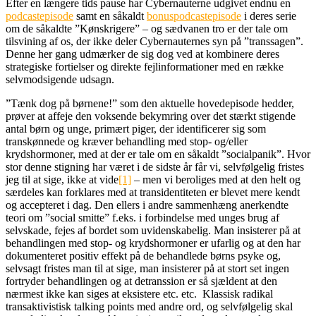
Efter en længere tids pause har Cybernauterne udgivet endnu en
podcastepisode
samt en såkaldt
bonuspodcastepisode
i deres serie
om de såkaldte ”Kønskrigere” – og sædvanen tro er der tale om
tilsvining af os, der ikke deler Cybernauternes syn på ”transsagen”.
Denne her gang udmærker de sig dog ved at kombinere deres
strategiske fortielser og direkte fejlinformationer med en række
selvmodsigende udsagn.
”Tænk dog på børnene!” som den aktuelle hovedepisode hedder,
prøver at affeje den voksende bekymring over det stærkt stigende
antal børn og unge, primært piger, der identificerer sig som
transkønnede og kræver behandling med stop- og/eller
krydshormoner, med at der er tale om en såkaldt ”socialpanik”. Hvor
stor denne stigning har været i de sidste år får vi, selvfølgelig fristes
jeg til at sige, ikke at vide
[1]
– men vi beroliges med at den helt og
særdeles kan forklares med at transidentiteten er blevet mere kendt
og accepteret i dag. Den ellers i andre sammenhæng anerkendte
teori om ”social smitte” f.eks. i forbindelse med unges brug af
selvskade, fejes af bordet som uvidenskabelig. Man insisterer på at
behandlingen med stop- og krydshormoner er ufarlig og at den har
dokumenteret positiv effekt på de behandlede børns psyke og,
selvsagt fristes man til at sige, man insisterer på at stort set ingen
fortryder behandlingen og at detranssion er så sjældent at den
nærmest ikke kan siges at eksistere etc. etc. Klassisk radikal
transaktivistisk talking points med andre ord, og selvfølgelig skal