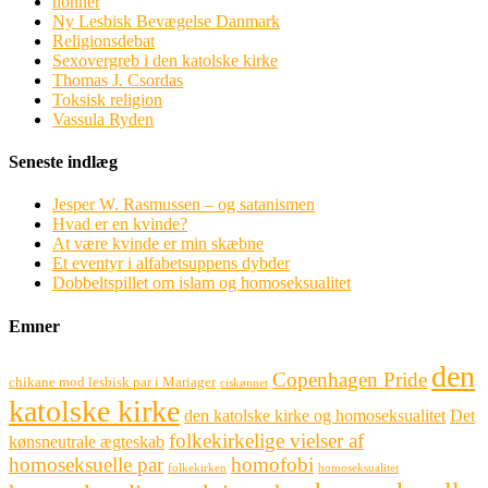
nonner
Ny Lesbisk Bevægelse Danmark
Religionsdebat
Sexovergreb i den katolske kirke
Thomas J. Csordas
Toksisk religion
Vassula Ryden
Seneste indlæg
Jesper W. Rasmussen – og satanismen
Hvad er en kvinde?
At være kvinde er min skæbne
Et eventyr i alfabetsuppens dybder
Dobbeltspillet om islam og homoseksualitet
Emner
den
Copenhagen Pride
chikane mod lesbisk par i Mariager
ciskønnet
katolske kirke
den katolske kirke og homoseksualitet
Det
folkekirkelige vielser af
kønsneutrale ægteskab
homoseksuelle par
homofobi
folkekirken
homoseksualitet