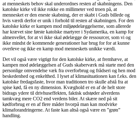
at menneskets behov skal underordnes resten af skabningens. Den
katolske kirke vil ikke rokke en millimeter ved troen på, at
mennesket er den eneste skabning, der er skabt i Guds billede og
hvis værdi derfor er unik i forhold til resten af skabningen. For den
katolske kirke er kampen mod miljøødelæggelserne, som allerede
har krævet sine første katolske martyrer i Sydamerika, en kamp for
almenvellet, for at vi ikke skal ødelægge de ressourcer, som vi og
ikke mindst de kommende generationer har brug for for at kunne
overleve og ikke en kamp mod menneskets unikke værdi.
Det vil også være vigtigt for den katolske kirke, at fremhæve, at
kampen mod ødelæggelsen af Guds skaberværk må starte med den
personlige omvendelse væk fra overforbrug og frådseri og hen mod
beskedenhed og enkelthed. I lyset af klimasituationen kan f.eks. den
katolske fredagsfaste, hvor man traditionen tro skulle afstå fra at
spise kød, få en ny dimension. Kvæghold er en af de helt store
bidrags ydere til drivhuseffekten, faktisk udstøder alverdens
tamkvæg mere CO2 end verdens biler. At skære ned på sit
kødforbrug er en af flere måder hvorpå man kan modvirke
klimaforandringerne. At faste kan altså også være en ”grøn”
handling.