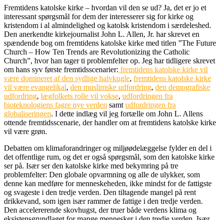
Fremtidens katolske kirke – hvordan vil den se ud? Ja, det er jo et
interessant spørgsmål for dem der interesserer sig for kirke og
kristendom i al almindelighed og katolsk kristendom i særdeleshed.
Den anerkendte kirkejournalist John L. Allen, Jr. har skrevet en
spændende bog om fremtidens katolske kirke med titlen ”The Future
Church – How Ten Trends are Revolutionizing the Catholic
Church”, hvor han tager ti problemfelter op. Jeg har tidligere skrevet
om hans syv første fremtidsscenarier:
fremtidens katolske kirke vil
være domineret af den sydlige halvkugle
,
fremtidens katolske kirke
vil være evangelikal
,
den muslimske udfordring
,
den demografiske
udfordring
,
lægfolkets rolle vil vokse
,
udfordringen fra
bioteknologiens fagre nye verden
samt
udfordringen fra
globaliseringen
. I dette indlæg vil jeg fortælle om John L. Allens
ottende fremtidsscenarie, der handler om at fremtidens katolske kirke
vil være grøn.
Debatten om klimaforandringer og miljøødelæggelse fylder en del i
det offentlige rum, og det er også spørgsmål, som den katolske kirke
ser på. Især ser den katolske kirke med bekymring på tre
problemfelter: Den globale opvarmning og alle de ulykker, som
denne kan medføre for menneskeheden, ikke mindst for de fattigste
og svageste i den tredje verden. Den tiltagende mangel på rent
drikkevand, som igen især rammer de fattige i den tredje verden.
Den accelererende skovhugst, der truer både verdens klima og
eksistensgrundlaget for mange mennesker i den tredje verden. Især