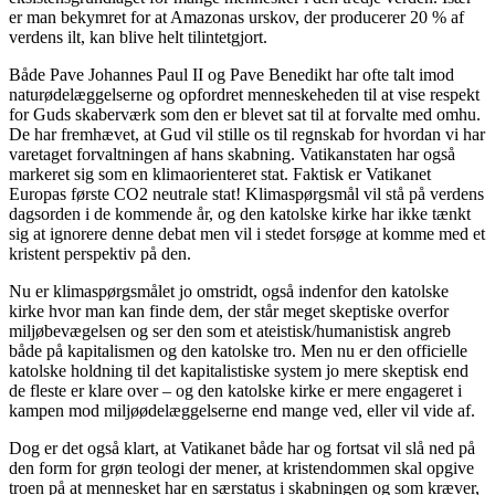
er man bekymret for at Amazonas urskov, der producerer 20 % af
verdens ilt, kan blive helt tilintetgjort.
Både Pave Johannes Paul II og Pave Benedikt har ofte talt imod
naturødelæggelserne og opfordret menneskeheden til at vise respekt
for Guds skaberværk som den er blevet sat til at forvalte med omhu.
De har fremhævet, at Gud vil stille os til regnskab for hvordan vi har
varetaget forvaltningen af hans skabning. Vatikanstaten har også
markeret sig som en klimaorienteret stat. Faktisk er Vatikanet
Europas første CO2 neutrale stat! Klimaspørgsmål vil stå på verdens
dagsorden i de kommende år, og den katolske kirke har ikke tænkt
sig at ignorere denne debat men vil i stedet forsøge at komme med et
kristent perspektiv på den.
Nu er klimaspørgsmålet jo omstridt, også indenfor den katolske
kirke hvor man kan finde dem, der står meget skeptiske overfor
miljøbevægelsen og ser den som et ateistisk/humanistisk angreb
både på kapitalismen og den katolske tro. Men nu er den officielle
katolske holdning til det kapitalistiske system jo mere skeptisk end
de fleste er klare over – og den katolske kirke er mere engageret i
kampen mod miljøødelæggelserne end mange ved, eller vil vide af.
Dog er det også klart, at Vatikanet både har og fortsat vil slå ned på
den form for grøn teologi der mener, at kristendommen skal opgive
troen på at mennesket har en særstatus i skabningen og som kræver,