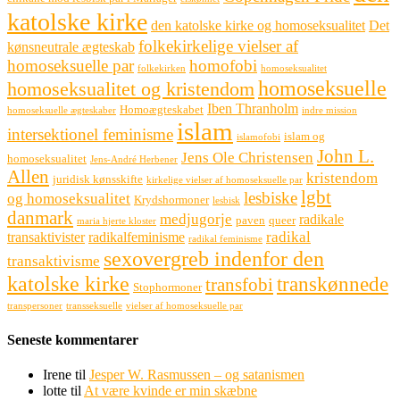
katolske kirke
den katolske kirke og homoseksualitet
Det
folkekirkelige vielser af
kønsneutrale ægteskab
homoseksuelle par
homofobi
folkekirken
homoseksualitet
homoseksuelle
homoseksualitet og kristendom
Iben Thranholm
Homoægteskabet
homoseksuelle ægteskaber
indre mission
islam
intersektionel feminisme
islam og
islamofobi
John L.
Jens Ole Christensen
homoseksualitet
Jens-André Herbener
Allen
kristendom
juridisk kønsskifte
kirkelige vielser af homoseksuelle par
lgbt
lesbiske
og homoseksualitet
Krydshormoner
lesbisk
danmark
medjugorje
radikale
paven
queer
maria hjerte kloster
radikal
transaktivister
radikalfeminisme
radikal feminisme
sexovergreb indenfor den
transaktivisme
katolske kirke
transkønnede
transfobi
Stophormoner
transpersoner
transseksuelle
vielser af homoseksuelle par
Seneste kommentarer
Irene
til
Jesper W. Rasmussen – og satanismen
lotte
til
At være kvinde er min skæbne