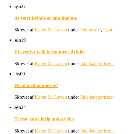
søn
27
At være kvinde er min skæbne
Skrevet af
Karen M. Larsen
under
Feminisme
,
Lgbt
søn
19
Et eventyr i alfabetsuppens dybder
Skrevet af
Karen M. Larsen
under
Ikke kategoriseret
tirs
09
Hvad med nonnerne?
Skrevet af
Karen M. Larsen
under
Ikke kategoriseret
søn
24
Terror kan aldrig undskyldes
Skrevet af
Karen M. Larsen
under
Ikke kategoriseret