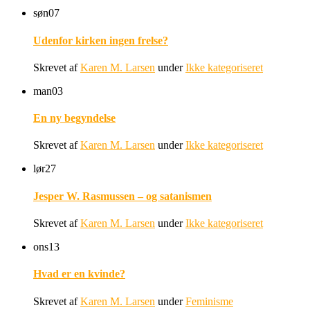
søn
07
Udenfor kirken ingen frelse?
Skrevet af
Karen M. Larsen
under
Ikke kategoriseret
man
03
En ny begyndelse
Skrevet af
Karen M. Larsen
under
Ikke kategoriseret
lør
27
Jesper W. Rasmussen – og satanismen
Skrevet af
Karen M. Larsen
under
Ikke kategoriseret
ons
13
Hvad er en kvinde?
Skrevet af
Karen M. Larsen
under
Feminisme