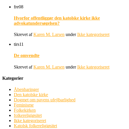
fre
08
Hvorfor offentliggør den katolske kirke ikke
advokatundersøgelsen?
Skrevet af
Karen M. Larsen
under
Ikke kategoriseret
tirs
11
De omvendte
Skrevet af
Karen M. Larsen
under
Ikke kategoriseret
Kategorier
Åbenbaringer
Den katolske kirke
Dogmet om pavens ufejlbarlighed
Feminisme
Folkekirken
folkereligiøsitet
Ikke kategoriseret
Katolsk folkereligiøsitet