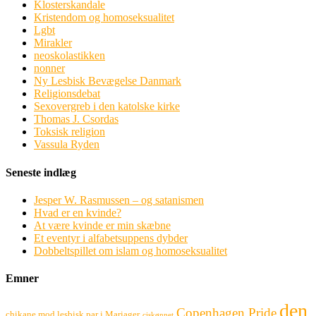
Klosterskandale
Kristendom og homoseksualitet
Lgbt
Mirakler
neoskolastikken
nonner
Ny Lesbisk Bevægelse Danmark
Religionsdebat
Sexovergreb i den katolske kirke
Thomas J. Csordas
Toksisk religion
Vassula Ryden
Seneste indlæg
Jesper W. Rasmussen – og satanismen
Hvad er en kvinde?
At være kvinde er min skæbne
Et eventyr i alfabetsuppens dybder
Dobbeltspillet om islam og homoseksualitet
Emner
den
Copenhagen Pride
chikane mod lesbisk par i Mariager
ciskønnet