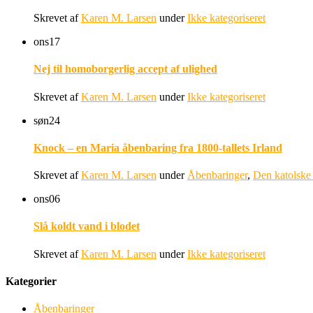
Skrevet af
Karen M. Larsen
under
Ikke kategoriseret
ons
17
Nej til homoborgerlig accept af ulighed
Skrevet af
Karen M. Larsen
under
Ikke kategoriseret
søn
24
Knock – en Maria åbenbaring fra 1800-tallets Irland
Skrevet af
Karen M. Larsen
under
Åbenbaringer
,
Den katolske 
ons
06
Slå koldt vand i blodet
Skrevet af
Karen M. Larsen
under
Ikke kategoriseret
Kategorier
Åbenbaringer