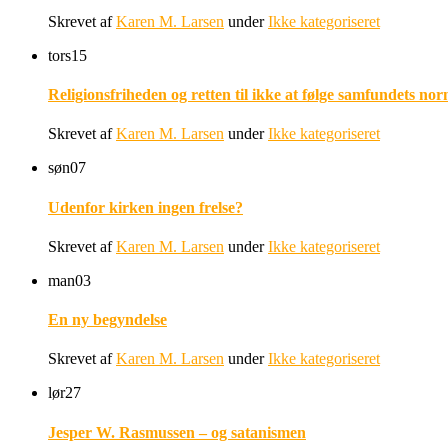
Skrevet af
Karen M. Larsen
under
Ikke kategoriseret
tors
15
Religionsfriheden og retten til ikke at følge samfundets nor
Skrevet af
Karen M. Larsen
under
Ikke kategoriseret
søn
07
Udenfor kirken ingen frelse?
Skrevet af
Karen M. Larsen
under
Ikke kategoriseret
man
03
En ny begyndelse
Skrevet af
Karen M. Larsen
under
Ikke kategoriseret
lør
27
Jesper W. Rasmussen – og satanismen