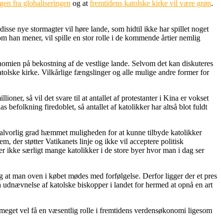
gen fra globaliseringen
og at
fremtidens katolske kirke vil være grøn
.
isse nye stormagter vil høre lande, som hidtil ikke har spillet noget
som han mener, vil spille en stor rolle i de kommende årtier nemlig
nomien på bekostning af de vestlige lande. Selvom det kan diskuteres
tolske kirke. Vilkårlige fængslinger og alle mulige andre former for
ner, så vil det svare til at antallet af protestanter i Kina er vokset
 befolkning firedoblet, så antallet af katolikker har altså blot fuldt
i alvorlig grad hæmmet muligheden for at kunne tilbyde katolikker
 der støtter Vatikanets linje og ikke vil acceptere politisk
er ikke særligt mange katolikker i de store byer hvor man i dag ser
 og at man oven i købet mødes med forfølgelse. Derfor ligger der et pres
på udnævnelse af katolske biskopper i landet for hermed at opnå en art
 meget vel få en væsentlig rolle i fremtidens verdensøkonomi ligesom