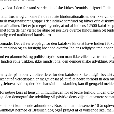
tig vækst. I den forstand ser den katolske kirkes fremtidsudsigter i Indi
ald, trusler og chikane fra de rabiate hindunationalister, der ikke vil 
n stærk marginaliseret gruppe i det indiske samfund og bliver ofte diskri
 af dalitter. Det er jo meget sigende, at ud af Indiens 12500 katolske p
anet fordi de har været for åbne og positive overfor hinduismen og buddh
nelig med traditionel katolsk tro.
stområde. Det vil være oplagt for den katolske kirke at have Indien i fok
 tradition og en forsigtig åbenhed overfor Indiens religiøse traditioner.
land en økonomisk og politisk styrke som man ikke ville have troet mulig
 landets rolle usikker, ikke mindst pga. den demografiske udvikling. M
er tyder på, at der vil blive flere, for den katolske kirke undgår bevidst
kanet på verdensplan er meget opsat på at få et bedre forhold til den or
e og Jehovas vidner, der ikke har sådanne skrubler, kan til gengæld meld
orsigtige kurs af hensyn til muligheden for et bedre forhold til den or
. den demografiske udvikling vil påvirke dens vilje til et tættere sama
ære det i det kommende århundrede. Brasilien har i de seneste 10 år opl
Samtidigt hermed er Brasilien dog også præget af et voksende skel melle