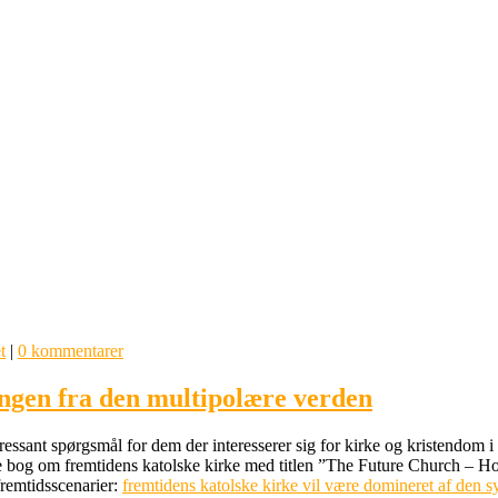
t
|
0 kommentarer
ingen fra den multipolære verden
teressant spørgsmål for dem der interesserer sig for kirke og kristendom
nde bog om fremtidens katolske kirke med titlen ”The Future Church – 
 fremtidsscenarier:
fremtidens katolske kirke vil være domineret af den s