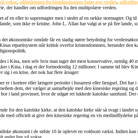
 vil vokse
,
udfordringen fra bioteknologiens fagre nye verden
,
udfordrin
arie, der handler om udfordringen fra den multipolære verden.
af en eller to supermagter men i stedet af en række stormagter. Og til d
lande, som ikke er kristne. John L. Allan har valgt at se på fire lande, 
på det økonomiske område får en stadig større betydning for verdensøko
 Kinas etpartisystem står kritisk overfor kristendommen, herunder den ka
ligionspolitik.
s i Kina, men selv hvis man tager det mest konservative, nemlig 40 millio
ker i Kina, i dag er der formodentlig 12 millioner. I samme tid blev Kinas
 sig i en krise, der nok har flere årsager:
 er i kortere eller længere perioder i husarrest eller fængsel. Det har 
 mellem dem, der vælger at samarbejde med den kinesiske regering og dem,
r bor i land provinser, hvor de udgør ret lukkede katolske samfund. Der 
nde for den katolske kirke, at den katolske kirke står så svagt i landet
ende med officielt at give den kinesiske regering en vis medindflydelse 
indiske økonomi i de sidste 10 år oplevet en voldsom vækst. Indien kan
lt andet lige vil vokse.