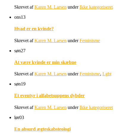
Skrevet af
Karen M. Larsen
under
Ikke kategoriseret
ons
13
Hvad er en kvinde?
Skrevet af
Karen M. Larsen
under
Feminisme
søn
27
At være kvinde er min skæbne
Skrevet af
Karen M. Larsen
under
Feminisme
,
Lgbt
søn
19
Et eventyr i alfabetsuppens dybder
Skrevet af
Karen M. Larsen
under
Ikke kategoriseret
lør
03
En absurd ægteskabsteologi