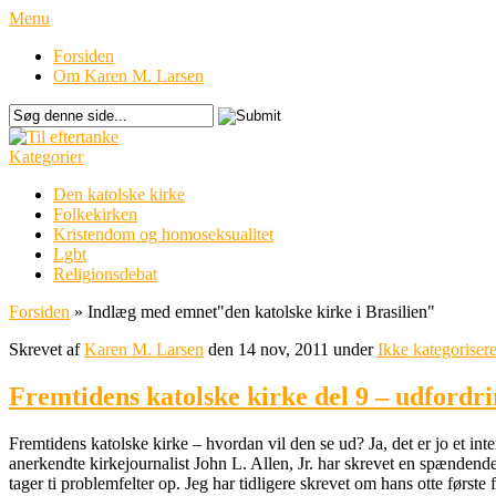
Menu
Forsiden
Om Karen M. Larsen
Kategorier
Den katolske kirke
Folkekirken
Kristendom og homoseksualitet
Lgbt
Religionsdebat
Forsiden
»
Indlæg med emnet
"
den katolske kirke i Brasilien"
Skrevet af
Karen M. Larsen
den 14 nov, 2011 under
Ikke kategorisere
Fremtidens katolske kirke del 9 – udfordr
Fremtidens katolske kirke – hvordan vil den se ud? Ja, det er jo et in
anerkendte kirkejournalist John L. Allen, Jr. har skrevet en spænde
tager ti problemfelter op. Jeg har tidligere skrevet om hans otte første