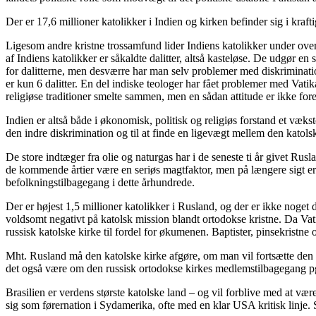
Der er 17,6 millioner katolikker i Indien og kirken befinder sig i kraf
Ligesom andre kristne trossamfund lider Indiens katolikker under overf
af Indiens katolikker er såkaldte dalitter, altså kasteløse. De udgør e
for dalitterne, men desværre har man selv problemer med diskrimination
er kun 6 dalitter. En del indiske teologer har fået problemer med Vatik
religiøse traditioner smelte sammen, men en sådan attitude er ikke fore
Indien er altså både i økonomisk, politisk og religiøs forstand et væk
den indre diskrimination og til at finde en ligevægt mellem den katolske
De store indtæger fra olie og naturgas har i de seneste ti år givet Rus
de kommende årtier være en seriøs magtfaktor, men på længere sigt er
befolkningstilbagegang i dette århundrede.
Der er højest 1,5 millioner katolikker i Rusland, og der er ikke noget d
voldsomt negativt på katolsk mission blandt ortodokse kristne. Da Vati
russisk katolske kirke til fordel for økumenen. Baptister, pinsekristn
Mht. Rusland må den katolske kirke afgøre, om man vil fortsætte den f
det også være om den russisk ortodokse kirkes medlemstilbagegang pga
Brasilien er verdens største katolske land – og vil forblive med at v
sig som førernation i Sydamerika, ofte med en klar USA kritisk linje. 