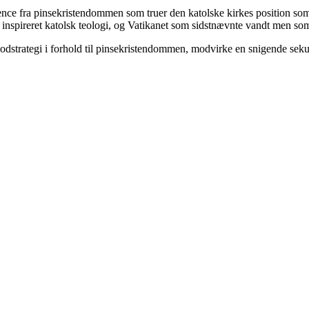
rence fra pinsekristendommen som truer den katolske kirkes position so
 inspireret katolsk teologi, og Vatikanet som sidstnævnte vandt men som 
 modstrategi i forhold til pinsekristendommen, modvirke en snigende sek