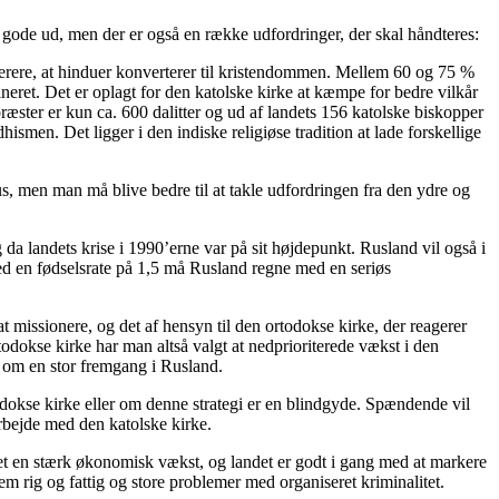
en gode ud, men der er også en række udfordringer, der skal håndteres:
tolerere, at hinduer konverterer til kristendommen. Mellem 60 og 75 %
mineret. Det er oplagt for den katolske kirke at kæmpe for bedre vilkår
ræster er kun ca. 600 dalitter og ud af landets 156 katolske biskopper
ismen. Det ligger i den indiske religiøse tradition at lade forskellige
us, men man må blive bedre til at takle udfordringen fra den ydre og
 da landets krise i 1990’erne var på sit højdepunkt. Rusland vil også i
ed en fødselsrate på 1,5 må Rusland regne med en seriøs
 at missionere, og det af hensyn til den ortodokse kirke, der reagerer
todokse kirke har man altså valgt at nedprioriterede vækst i den
e om en stor fremgang i Rusland.
todokse kirke eller om denne strategi er en blindgyde. Spændende vil
rbejde med den katolske kirke.
evet en stærk økonomisk vækst, og landet er godt i gang med at markere
m rig og fattig og store problemer med organiseret kriminalitet.