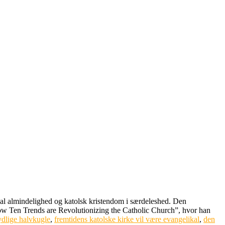
 i al almindelighed og katolsk kristendom i særdeleshed. Den
How Ten Trends are Revolutionizing the Catholic Church”, hvor han
ydlige halvkugle
,
fremtidens katolske kirke vil være evangelikal
,
den