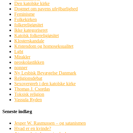
Den katolske kirke
Dogmet om pavens ufejlbarlighed
Feminisme
Folkekirken
folkereligiøsitet
Ikke kategoriseret
Katolsk folkereligiøsitet
Klosterskandale
Kristendom og homoseksualitet
Lgbt
Mirakler
neoskolastikken
nonner
Ny Lesbisk Bevægelse Danmark
Religionsdebat
Sexovergreb i den katolske kirke
Thomas J. Csordas
Toksisk religion
Vassula Ryden
Seneste indlæg
Jesper W. Rasmussen – og satanismen
Hvad er en kvinde?