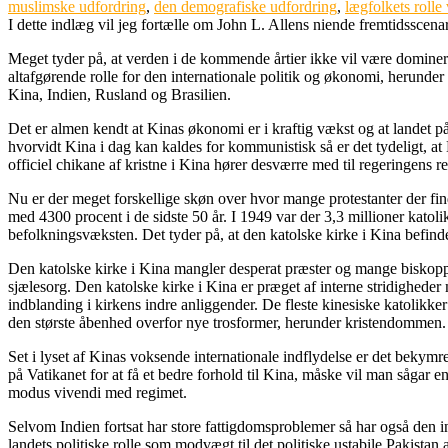
muslimske udfordring
,
den demografiske udfordring
,
lægfolkets rolle
I dette indlæg vil jeg fortælle om John L. Allens niende fremtidsscen
Meget tyder på, at verden i de kommende årtier ikke vil være domineret 
altafgørende rolle for den internationale politik og økonomi, herunder 
Kina, Indien, Rusland og Brasilien.
Det er almen kendt at Kinas økonomi er i kraftig vækst og at landet 
hvorvidt Kina i dag kan kaldes for kommunistisk så er det tydeligt, at
officiel chikane af kristne i Kina hører desværre med til regeringens re
Nu er der meget forskellige skøn over hvor mange protestanter der finde
med 4300 procent i de sidste 50 år. I 1949 var der 3,3 millioner katolik
befolkningsvæksten. Det tyder på, at den katolske kirke i Kina befinder
Den katolske kirke i Kina mangler desperat præster og mange biskopper
sjælesorg. Den katolske kirke i Kina er præget af interne stridigheder
indblanding i kirkens indre anliggender. De fleste kinesiske katolikke
den største åbenhed overfor nye trosformer, herunder kristendommen.
Set i lyset af Kinas voksende internationale indflydelse er det bekymre
på Vatikanet for at få et bedre forhold til Kina, måske vil man sågar 
modus vivendi med regimet.
Selvom Indien fortsat har store fattigdomsproblemer så har også den 
landets politiske rolle som modvægt til det politiske ustabile Pakistan a