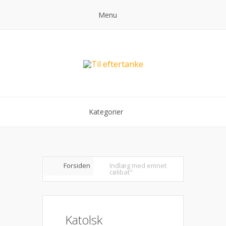
Menu
Kategorier
Forsiden
Indlæg med emnet
cølibat"
Katolsk