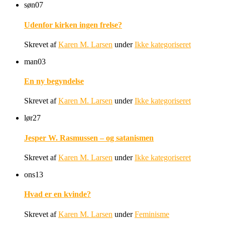
søn
07
Udenfor kirken ingen frelse?
Skrevet af
Karen M. Larsen
under
Ikke kategoriseret
man
03
En ny begyndelse
Skrevet af
Karen M. Larsen
under
Ikke kategoriseret
lør
27
Jesper W. Rasmussen – og satanismen
Skrevet af
Karen M. Larsen
under
Ikke kategoriseret
ons
13
Hvad er en kvinde?
Skrevet af
Karen M. Larsen
under
Feminisme