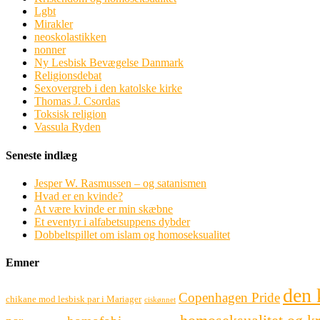
Lgbt
Mirakler
neoskolastikken
nonner
Ny Lesbisk Bevægelse Danmark
Religionsdebat
Sexovergreb i den katolske kirke
Thomas J. Csordas
Toksisk religion
Vassula Ryden
Seneste indlæg
Jesper W. Rasmussen – og satanismen
Hvad er en kvinde?
At være kvinde er min skæbne
Et eventyr i alfabetsuppens dybder
Dobbeltspillet om islam og homoseksualitet
Emner
den 
Copenhagen Pride
chikane mod lesbisk par i Mariager
ciskønnet