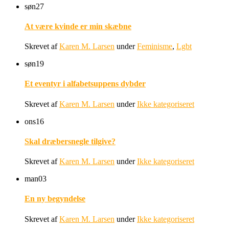
søn
27
At være kvinde er min skæbne
Skrevet af
Karen M. Larsen
under
Feminisme
,
Lgbt
søn
19
Et eventyr i alfabetsuppens dybder
Skrevet af
Karen M. Larsen
under
Ikke kategoriseret
ons
16
Skal dræbersnegle tilgive?
Skrevet af
Karen M. Larsen
under
Ikke kategoriseret
man
03
En ny begyndelse
Skrevet af
Karen M. Larsen
under
Ikke kategoriseret