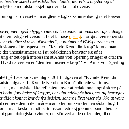
t bredere skred i kønsdebatten i lande, der ellers bryster sig af
løftede moralske pegefinger er ikke til at overse.
ndler om og har overset en manglende logisk sammenhæng i det forsvar
gaver, men også »bygge videre«. Herunder, at mens den oprindelige
rtid en redigeret version af det famøse
opslag
. I originalversionen står
dgave vil blive skrevet af kvinder*, nonbinære AFAB-personer og
lusionen af transpersoner i ”Kvinde Kend din Krop” kunne man
det uhensigtsmæssige i at redaktionen benytter sig af et
ng er det også interessant at Anna von Sperling bringer et citat fra
. Hvad i alverden er ”den feminiserede krop”? Vil Anna von Sperling
emført på Facebook, nemlig at 2013-udgaven af ”Kvinde Kend din
sidste udgave af ”Kvinde Kend din Krop” allerede var trans-
 læst, men måske ikke reflekteret over at redaktionen også skrev på
og bedre forståelse af kroppe, der almindeligvis betegnes og betragtes
ildelt kønnet kvinde fra fødslen, senere i livet viser sig ikke at være
at centrere dem i den måde man taler om kvinder i en sådan bog. I
or at man tæsker rundt på transkønnede og glemmer sine liberale
t gøre biologiske kvinder, der står ved at de er kvinder, til en