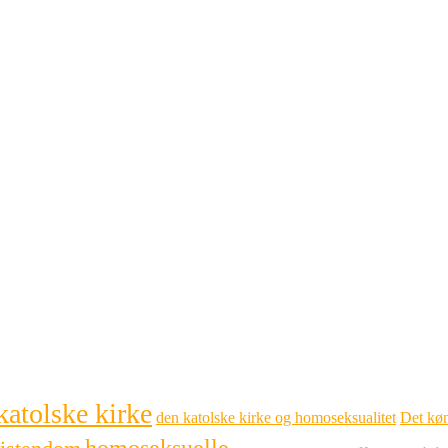
katolske kirke
den katolske kirke og homoseksualitet
Det køn
homoseksuelle