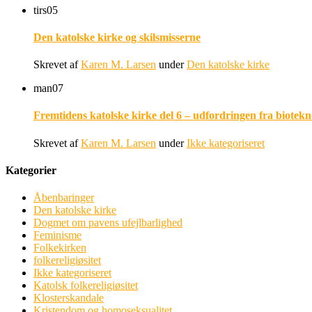
tirs
05
Den katolske kirke og skilsmisserne
Skrevet af
Karen M. Larsen
under
Den katolske kirke
man
07
Fremtidens katolske kirke del 6 – udfordringen fra biotekn
Skrevet af
Karen M. Larsen
under
Ikke kategoriseret
Kategorier
Åbenbaringer
Den katolske kirke
Dogmet om pavens ufejlbarlighed
Feminisme
Folkekirken
folkereligiøsitet
Ikke kategoriseret
Katolsk folkereligiøsitet
Klosterskandale
Kristendom og homoseksualitet