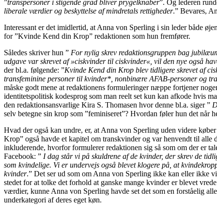
”
transpersoner i stigende grad bliver prygelknaber
”. Og lederen rund
liberale værdier og beskyttelse af mindretals rettigheder
.” Bevares, An
Interessant er det imidlertid, at Anna von Sperling i sin leder både ø
for ”Kvinde Kend din Krop” redaktionen som hun fremfører.
Således skriver hun ”
For nylig skrev redaktionsgruppen bag jubilæu
udgave var skrevet af »ciskvinder til ciskvinder«, vil den nye også h
der bl.a. følgende: ”
Kvinde Kend din Krop blev tidligere skrevet af ci
transfeminine personer til kvinder*, nonbinære AFAB-personer og tr
måske godt mene at redaktionens formuleringer næppe fortjener nogen 
identitetspolitisk kodesprog som man reelt set kun kan afkode hvis man
den redaktionsansvarlige Kira S. Thomasen hvor denne bl.a. siger ”
D
selv betegne sin krop som ”feminiseret”? Hvordan føler hun det når
Hvad der også kan undre, er, at Anna von Sperling uden videre købe
Krop” også havde et kapitel om transkvinder og var henvendt til alle d
inkluderende, hvorfor formulerer redaktionen sig så som om der er tal
Facebook: ”
I dag står vi på skuldrene af de kvinder, der skrev de tid
som kvindelige. Vi er undervejs også blevet klogere på, at kvindekroppe*
kvinder
.” Det ser ud som om Anna von Sperling ikke kan eller ikke vi
stedet for at tolke det forhold at ganske mange kvinder er blevet vr
værdier, kunne Anna von Sperling havde set det som en forståelig allergi
underkategori af deres eget køn.