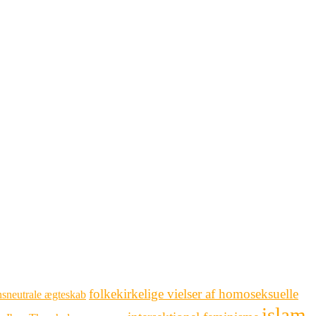
folkekirkelige vielser af homoseksuelle
sneutrale ægteskab
islam