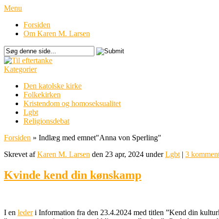
Menu
Forsiden
Om Karen M. Larsen
Kategorier
Den katolske kirke
Folkekirken
Kristendom og homoseksualitet
Lgbt
Religionsdebat
Forsiden
»
Indlæg med emnet
"
Anna von Sperling"
Skrevet af
Karen M. Larsen
den 23 apr, 2024 under
Lgbt
|
3 komment
Kvinde kend din kønskamp
I en
leder
i Information fra den 23.4.2024 med titlen ”Kend din kult