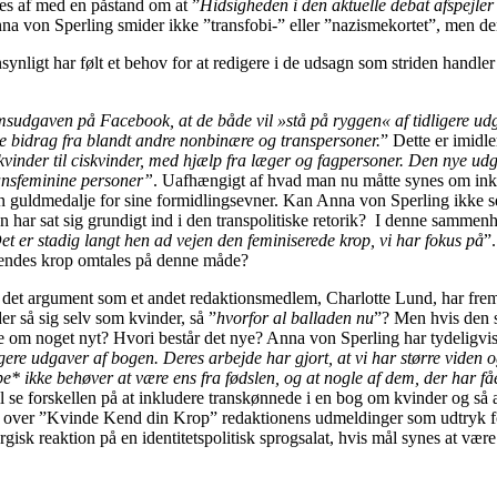
es af med en påstand om at ”
Hidsigheden i den aktuelle debat afspejler e
na von Sperling smider ikke ”transfobi-” eller ”nazismekortet”, men den 
jensynligt har følt et behov for at redigere i de udsagn som striden ha
msudgaven på Facebook, at de både vil »stå på ryggen« af tidligere ud
ave bidrag fra blandt andre nonbinære og transpersoner.
” Dette er imidle
skvinder til ciskvinder, med hjælp fra læger og fagpersoner. Den nye u
ansfeminine personer”
. Uafhængigt af hvad man nu måtte synes om ink
guldmedalje for sine formidlingsevner. Kan Anna von Sperling ikke se 
 har sat sig grundigt ind i den transpolitiske retorik? I denne sammenhæ
et er stadig langt hen ad vejen den feminiserede krop, vi har fokus på
”
 hendes krop omtales på denne måde?
r det argument som et andet redaktionsmedlem, Charlotte Lund, har fr
er så sig selv som kvinder, så ”
hvorfor al balladen nu
”? Men hvis den 
e om noget nyt? Hvori består det nye? Anna von Sperling har tydeligvis
ligere udgaver af bogen. Deres arbejde har gjort, at vi har større viden 
 ikke behøver at være ens fra fødslen, og at nogle af dem, der har fået t
l se forskellen på at inkludere transkønnede i en bog om kvinder og så 
ede over ”Kvinde Kend din Krop” redaktionens udmeldinger som udtryk f
sk reaktion på en identitetspolitisk sprogsalat, hvis mål synes at være a