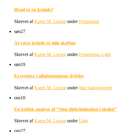
Hvad er en kvinde?
Skrevet af
Karen M. Larsen
under
Feminisme
søn
27
At være kvinde er min skæbne
Skrevet af
Karen M. Larsen
under
Feminisme
,
Lgbt
søn
19
Et eventyr i alfabetsuppens dybder
Skrevet af
Karen M. Larsen
under
Ikke kategoriseret
ons
10
En kritisk analyse af “Stop diskrimination i skolen”
Skrevet af
Karen M. Larsen
under
Lgbt
ons
27