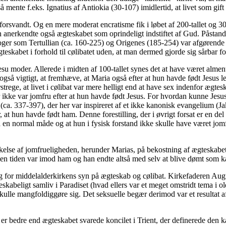
å mente f.eks. Ignatius af Antiokia (30-107) imidlertid, at livet som gift 
orsvandt. Og en mere moderat encratisme fik i løbet af 200-tallet og 
anerkendte også ægteskabet som oprindeligt indstiftet af Gud. Påstanden
e teologer som Tertullian (ca. 160-225) og Origenes (185-254) var afgøre
eskabet i forhold til cølibatet uden, at man dermed gjorde sig sårbar f
Jesu moder. Allerede i midten af 100-tallet synes det at have været alm
d også vigtigt, at fremhæve, at Maria også efter at hun havde født Jes
rstrege, at livet i cølibat var mere helligt end at have sex indenfor æg
ikke var jomfru efter at hun havde født Jesus. For hvordan kunne Jesu
a. 337-397), der her var inspireret af et ikke kanonisk evangelium (Jak
t hun havde født ham. Denne forestilling, der i øvrigt forsat er en del 
å en normal måde og at hun i fysisk forstand ikke skulle have været jom
else af jomfrueligheden, herunder Marias, på bekostning af ægteskabe
men tiden var imod ham og han endte altså med selv at blive dømt som k
og for middelalderkirkens syn på ægteskab og cølibat. Kirkefaderen A
skabeligt samliv i Paradiset (hvad ellers var et meget omstridt tema i
ulle mangfoldiggøre sig. Det seksuelle begær derimod var et resultat af s
er bedre end ægteskabet svarede koncilet i Trient, der definerede den ka