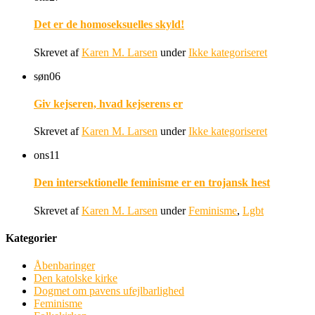
Det er de homoseksuelles skyld!
Skrevet af
Karen M. Larsen
under
Ikke kategoriseret
søn
06
Giv kejseren, hvad kejserens er
Skrevet af
Karen M. Larsen
under
Ikke kategoriseret
ons
11
Den intersektionelle feminisme er en trojansk hest
Skrevet af
Karen M. Larsen
under
Feminisme
,
Lgbt
Kategorier
Åbenbaringer
Den katolske kirke
Dogmet om pavens ufejlbarlighed
Feminisme