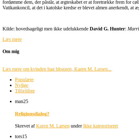
fordømme dem, der påstår, at ægteskabet er at foretrække frem for cølibate
Vatikankoncil, at det i katolske kredse er blevet almen anerkendt, at ægt
Kilde: hovedsageligt men ikke udelukkende
David G. Hunter
:
Marri
Læs mere
Om mig
Læs mere om kvinden bag bloggen, Karen M. Larsen...
Populære
Nylige
Tilfældige
man
25
Religionsdialog?
Skrevet af
Karen M. Larsen
under
Ikke kategoriseret
tors
15