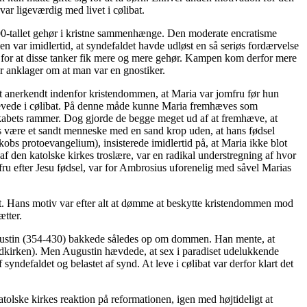
var ligeværdig med livet i cølibat.
300-tallet gehør i kristne sammenhænge. Den moderate encratisme
 var imidlertid, at syndefaldet havde udløst en så seriøs fordærvelse
nde for at disse tanker fik mere og mere gehør. Kampen kom derfor mere
or anklager om at man var en gnostiker.
ent anerkendt indenfor kristendommen, at Maria var jomfru før hun
us levede i cølibat. På denne måde kunne Maria fremhæves som
teskabets rammer. Dog gjorde de begge meget ud af at fremhæve, at
s være et sandt menneske med en sand krop uden, at hans fødsel
obs protoevangelium), insisterede imidlertid på, at Maria ikke blot
af den katolske kirkes troslære, var en radikal understregning af hvor
fru efter Jesu fødsel, var for Ambrosius uforenelig med såvel Marias
t. Hans motiv var efter alt at dømme at beskytte kristendommen mod
ætter.
ugustin (354-430) bakkede således op om dommen. Han mente, at
 oldkirken). Men Augustin hævdede, at sex i paradiset udelukkende
yndefaldet og belastet af synd. At leve i cølibat var derfor klart det
tolske kirkes reaktion på reformationen, igen med højtideligt at