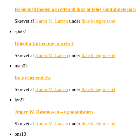
Religionsfriheden og retten til ikke at følge samfundets nor
Skrevet af
Karen M. Larsen
under
Ikke kategoriseret
søn
07
Udenfor kirken ingen frelse?
Skrevet af
Karen M. Larsen
under
Ikke kategoriseret
man
03
En ny begyndelse
Skrevet af
Karen M. Larsen
under
Ikke kategoriseret
lør
27
Jesper W. Rasmussen – og satanismen
Skrevet af
Karen M. Larsen
under
Ikke kategoriseret
ons
13