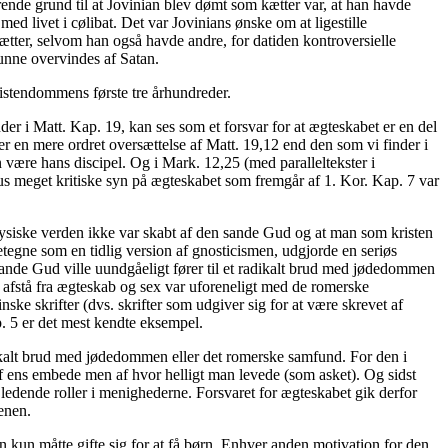
nde grund til at Jovinian blev dømt som kætter var, at han havde
ed livet i cølibat. Det var Jovinians ønske om at ligestille
ætter, selvom han også havde andre, for datiden kontroversielle
kunne overvindes af Satan.
istendommens første tre århundreder.
er i Matt. Kap. 19, kan ses som et forsvar for at ægteskabet er en del
r en mere ordret oversættelse af Matt. 19,12 end den som vi finder i
være hans discipel. Og i Mark. 12,25 (med paralleltekster i
us meget kritiske syn på ægteskabet som fremgår af 1. Kor. Kap. 7 var
ysiske verden ikke var skabt af den sande Gud og at man som kristen
etegne som en tidlig version af gnosticismen, udgjorde en seriøs
sande Gud ville uundgåeligt fører til et radikalt brud med jødedommen
le afstå fra ægteskab og sex var uforeneligt med de romerske
inske skrifter (dvs. skrifter som udgiver sig for at være skrevet af
p. 5 er det mest kendte eksempel.
dikalt brud med jødedommen eller det romerske samfund. For den i
 af ens embede men af hvor helligt man levede (som asket). Og sidst
 ledende roller i menighederne. Forsvaret for ægteskabet gik derfor
enen.
 kun måtte gifte sig for at få børn. Enhver anden motivation for den