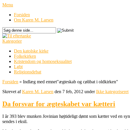
Menu
Forsiden
Om Karen M. Larsen
Kategorier
Den katolske kirke
Folkekirken
Kristendom og homoseksualitet
Lgbt
Religionsdebat
Forsiden
»
Indlæg med emnet
"
ægteskab og cølibat i oldkirken"
Skrevet af
Karen M. Larsen
den 7 feb, 2012 under
Ikke kategoriseret
Da forsvar for ægteskabet var kætteri
I år 393 blev munken Jovinian højtideligt dømt som kætter ved en syno
sendes i eksil.