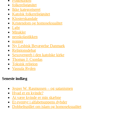
Folkekirken
folkereligiøsitet
Ikke kategoriseret
Katolsk folkereligiøsitet
Klosterskandale
Kristendom og homoseksualitet
Lgbt
Mirakler
neoskolastikken
nonner
Ny Lesbisk Bevægelse Danmark
Religionsdebat
Sexovergreb i den katolske kirke
Thomas J. Csordas
Toksisk religion
Vassula Ryden
Seneste indlæg
Jesper W. Rasmussen – og satanismen
Hvad er en kvinde?
At være kvinde er min skæbne
Et eventyr i alfabetsuppens dybder
Dobbeltspillet om islam og homoseksualitet