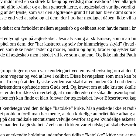
 mødt med en så stræk kirkelig og verdslig modreaktion? Den altafgøre
d gifte kvinder og at han generelt lærte, at ægteskabet var ligeværdigt m
g af det første, som var den afgørende grund til at han blev dømt som k
aste end ved at spise og at dem, der i tro har modtaget dåben, ikke vil 
 debat om forholdet mellem ægteskab og cølibatet som havde raset i kr
 entydigt syn på ægteskabet. Jesu afvisning af skilsmisse, som man find
tel om dem, der ”har kastreret sig selv for himmelrigets skyld” (hvad e
n som ikke hader fader og moder, hustru og børn, broder og søster kan 
e til ægteskab men i stedet vil leve som englene. Og ikke mindst Paul
grupperinger op som var kendetegnet ved en overbevisning om at den f
e som vegetar og ved at leve i cølibat. Disse bevægelser, som man kan b
ndom. Troen på at den fysiske verden var skabt af en anden Gud end den 
ige kristendom opfattede som Guds ord. Og kravet om at alle kristne skul
. Det er derfor ikke så mærkeligt, at man allerede i de såkaldte pseudopaul
ibenter) kan finde et klart forsvar for ægteskabet, hvor Efeserbrevet ka
tigt kendetegn ved den tidlige ”katolske” kirke. Man ønskede ikke et ra
 et problem fordi man her mente, at den kirkelige autoritet ikke afhang
på den radikale encratismes velvilje overfor at give kvindelige asketer
 manden i ægteskabet såvel som i kirken var et udslag af skabelsesord
n anerkendte holdning indenfor den tidlige ”katolske” kirke var, at man