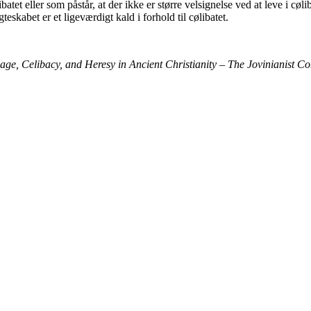
t eller som påstår, at der ikke er større velsignelse ved at leve i cølibat
eskabet er et ligeværdigt kald i forhold til cølibatet.
age, Celibacy, and Heresy in Ancient Christianity – The Jovinianist Co