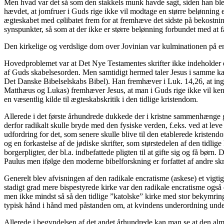
Men hvad var det så som den stakkels munk havde sagt, siden han blev
hævdet, at jomfruer i Guds rige ikke vil modtage en større belønning en
ægteskabet med cølibatet frem for at fremhæve det sidste på bekostnin
synspunkter, så som at der ikke er større belønning forbundet med at f
Den kirkelige og verdslige dom over Jovinian var kulminationen på en
Hovedproblemet var at Det Nye Testamentes skrifter ikke indeholder et
af Guds skabelsesorden. Men samtidigt hermed taler Jesus i samme kapi
Det Danske Bibelselskabs Bibel). Han fremhæver i Luk. 14,26, at inge
Matthæus og Lukas) fremhæver Jesus, at man i Guds rige ikke vil kend
en væsentlig kilde til ægteskabskritik i den tidlige kristendom.
Allerede i det første århundrede dukkede der i kristne sammenhænge 
derfor radikalt skulle bryde med den fysiske verden, f.eks. ved at lev
udfordring for det, som senere skulle blive til den etablerede kriste
og en forkastelse af de jødiske skrifter, som størstedelen af den tidl
borgerpligter, der bl.a. indbefattede pligten til at gifte sig og få børn
Paulus men ifølge den moderne bibelforskning er forfattet af andre skr
Generelt blev afvisningen af den radikale encratisme (askese) et vig
stadigt grad mere bispestyrede kirke var den radikale encratisme også
men ikke mindst så så den tidlige ”katolske” kirke med stor bekymring 
typisk hånd i hånd med påstanden om, at kvindens underordning under
Allerede i begyndelsen af det andet århundrede kan man se at den alme