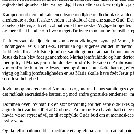
ægteskabelige seksualitet var syndig. Hvis dette krav blev opfyldt, ja s
Kampen mod den radikale encratisme medførte midlertid ikke, at den f
anerkendte at den fysiske verden var skabt af den ene sande Gud. Den 
af seksualiteten, at livet i cølibat var at foretrække. Vigtige tidlig
og mere til at handle om hvor meget dårligere man kunne fremstille ægt
En interessant detalje i denne kamp er udviklingen i synet på Maria, 
undfangede Jesus. For f.eks. Tertullian og Origenes var det imidlerti
forbilledet for alle kristne jomfruer samtidigt med, at man kunne unde
Jesus da han blev født gennembrød Marias jomfruhinde og hun derfor 
medførte, at Marias jomfruhinde blev brudt? Kirkefaderen Ambrosius (c
var jomfru før hun fødte Jesus, men også mens hun fødte ham og efter, a
vigtig og hellig jomfrueligheden er. At Maria skulle have født Jesus p
som Jesu hellighed.
Jovinian opponerede mod Ambrosius og andre af hans samtidiges dyrk
det radikalt encratistiske kætteri og mod andre gnostiske tendenser– 
Dommen over Jovinian fik en stor betydning for den sene oldkirkes 
ægteskabet var indstiftet af Gud og at Adam og Eva havde haft et ægte
havde været styret af viljen til at opfylde Guds bud om at mennesket sk
bedre valg.
Og da reformationen bl.a. medførte et angreb på læren om at cølibatet 