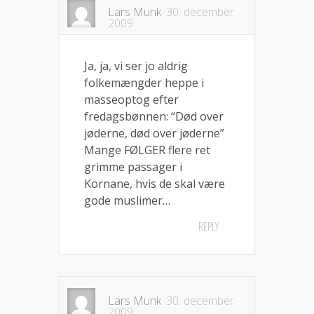
Lars Munk
30. december
2009
Ja, ja, vi ser jo aldrig
folkemængder heppe i
masseoptog efter
fredagsbønnen: “Død over
jøderne, død over jøderne”
Mange FØLGER flere ret
grimme passager i
Kornane, hvis de skal være
gode muslimer…
REPLY
Lars Munk
30. december
2009