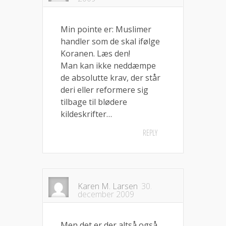
Min pointe er: Muslimer
handler som de skal ifølge
Koranen. Læs den!
Man kan ikke neddæmpe
de absolutte krav, der står
deri eller reformere sig
tilbage til blødere
kildeskrifter…
REPLY
Karen M. Larsen
30.
december 2009
Men det er der altså også