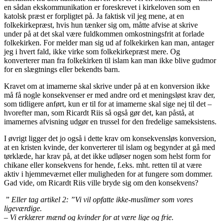
en sådan ekskommunikation er foreskrevet i kirkeloven som en
katolsk præst er forpligtet på. Ja faktisk vil jeg mene, at en
folkekirkepræst, hvis hun tænker sig om, måtte afvise at skrive
under på at det skal være fuldkommen omkostningsfrit at forlade
folkekirken. For melder man sig ud af folkekirken kan man, antager
jeg i hvert fald, ikke virke som folkekirkepræst mere. Og
konverterer man fra folkekirken til islam kan man ikke blive gudmor
for en slægtnings eller bekendts barn.
Kravet om at imamerne skal skrive under på at en konversion ikke
må få nogle konsekvenser er med andre ord et meningsløst krav der,
som tidligere anført, kun er til for at imamerne skal sige nej til det –
hvorefter man, som Ricardt Riis så også gør det, kan påstå, at
imamernes afvisning udgør en trussel for den fredelige sameksistens.
I øvrigt ligger det jo også i dette krav om konsekvensløs konversion,
at en kristen kvinde, der konverterer til islam og begynder at gå med
tørklæde, har krav på, at det ikke udløser nogen som helst form for
chikane eller konsekvens for hende, f.eks. mht. retten til at være
aktiv i hjemmeværnet eller muligheden for at fungere som dommer.
Gad vide, om Ricardt Riis ville bryde sig om den konsekvens?
”
Eller tag artikel 2: ”Vi vil opfatte ikke-muslimer som vores
ligeværdige.
– Vi erklærer mænd og kvinder for at være lige og frie.