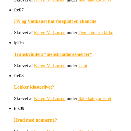
fre
07
FN og Vatikanet har forspildt en chanche
Skrevet af
Karen M. Larsen
under
Den katolske kirke
lør
16
Transkvinders “menstruationssmerter”
Skrevet af
Karen M. Larsen
under
Lgbt
fre
08
Lokker klosterlivet?
Skrevet af
Karen M. Larsen
under
Ikke kategoriseret
tirs
09
Hvad med nonnerne?