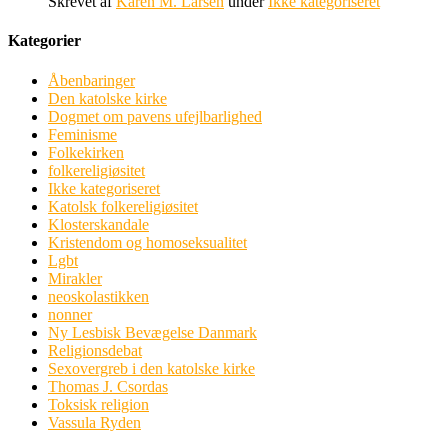
Skrevet af
Karen M. Larsen
under
Ikke kategoriseret
Kategorier
Åbenbaringer
Den katolske kirke
Dogmet om pavens ufejlbarlighed
Feminisme
Folkekirken
folkereligiøsitet
Ikke kategoriseret
Katolsk folkereligiøsitet
Klosterskandale
Kristendom og homoseksualitet
Lgbt
Mirakler
neoskolastikken
nonner
Ny Lesbisk Bevægelse Danmark
Religionsdebat
Sexovergreb i den katolske kirke
Thomas J. Csordas
Toksisk religion
Vassula Ryden