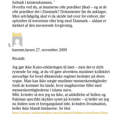
forbudt i kristendommen. ´
Hvorfra ved du, at imamerne ofte prædiker jihad – og at de
ofte prædiker det i Danmark? Dokumenter før du anklager.
Men selvfølgelig skal vi da skride ind over for enhver, der
opfordrer til terrorisme eller krig mod Danmark – sådant er
dækket af den nuværende lovgivning.
Reply
karenm.larsen
27. november 2009
Ricardt:
Jeg gør ikke Kairo-erklæringen til intet – men det er dybt
rystende for mig, at du vil gøre alverdens muslimer kollektivt
ansvarlige for hvad diktatoriske regimer beslutter på deres
vegne. Man kan ikke nægte muslimer menneskerettigheder
fordi de kommer fra lande, hvor magthaverne fifler med
menneskerettighederne i islams navn.
Mht. kvinder så tror jeg nu ikke, at adskillelse af Indien og
Pakistan specifikt skyldes synet på kvinder – ej heller ser jeg
nu Indien som et foregangsland mht. kvinders livssituation,
heller ikke blandt hinduerne. Se blot
http://www.indiatogether.org/women/violence/violence.htm