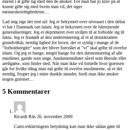
mænd i at gifte sig med den de ønsker. For man har jo krav på at
kunne gifte sig med hvem man vil, det siger
menneskerettighederne…
Lad mig sige det rent ud: Jeg er bekymret over niveauet i den debat
vi har i Danmark om islam. Jeg er bekymret over de hårrejsende
generaliseringer. Jeg er deprimeret over uviljen til at forholde sig til
fakta. Jeg er frastødt af den underminering af et af demokratiets
grundvilkår, nemlig lighed for loven, der er synlig i mange af de
”forholdsregler” som der bliver foreslået at ”vi” skal gribe til overfor
islam. Og jeg er bange, meget bange for den dæmonisering af alle
muslimer, gamle som unge, fundamentalister såvel som liberale eller
areligiøse, som finder sted. Når man ikke vil fortælle hvor grænsen
går for hvilke tiltag man må gribe til overfor muslimerne, så er det
nemlig, frygter jeg i mine dunkle stunder, fordi man ikke ønsker
nogen grænser…
5 Kommentarer
Ricardt Riis
26. november 2009
Cairo-erklæringens betydning kan man ikke sådan gøre til