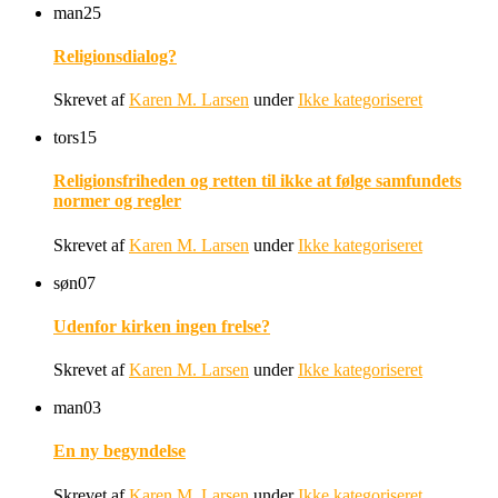
man
25
Religionsdialog?
Skrevet af
Karen M. Larsen
under
Ikke kategoriseret
tors
15
Religionsfriheden og retten til ikke at følge samfundets
normer og regler
Skrevet af
Karen M. Larsen
under
Ikke kategoriseret
søn
07
Udenfor kirken ingen frelse?
Skrevet af
Karen M. Larsen
under
Ikke kategoriseret
man
03
En ny begyndelse
Skrevet af
Karen M. Larsen
under
Ikke kategoriseret