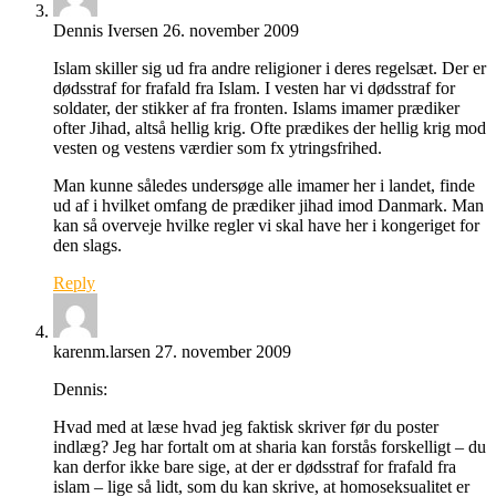
Dennis Iversen
26. november 2009
Islam skiller sig ud fra andre religioner i deres regelsæt. Der er
dødsstraf for frafald fra Islam. I vesten har vi dødsstraf for
soldater, der stikker af fra fronten. Islams imamer prædiker
ofter Jihad, altså hellig krig. Ofte prædikes der hellig krig mod
vesten og vestens værdier som fx ytringsfrihed.
Man kunne således undersøge alle imamer her i landet, finde
ud af i hvilket omfang de prædiker jihad imod Danmark. Man
kan så overveje hvilke regler vi skal have her i kongeriget for
den slags.
Reply
karenm.larsen
27. november 2009
Dennis:
Hvad med at læse hvad jeg faktisk skriver før du poster
indlæg? Jeg har fortalt om at sharia kan forstås forskelligt – du
kan derfor ikke bare sige, at der er dødsstraf for frafald fra
islam – lige så lidt, som du kan skrive, at homoseksualitet er