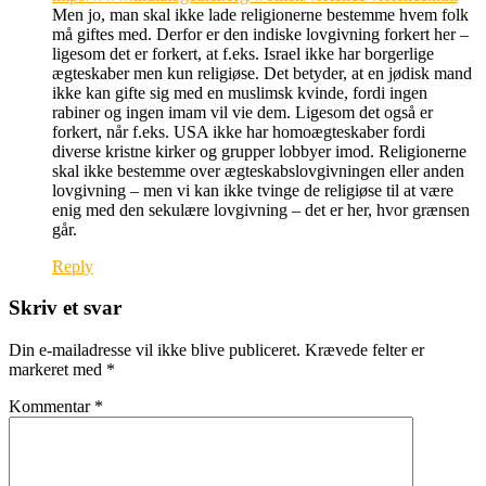
Men jo, man skal ikke lade religionerne bestemme hvem folk
må giftes med. Derfor er den indiske lovgivning forkert her –
ligesom det er forkert, at f.eks. Israel ikke har borgerlige
ægteskaber men kun religiøse. Det betyder, at en jødisk mand
ikke kan gifte sig med en muslimsk kvinde, fordi ingen
rabiner og ingen imam vil vie dem. Ligesom det også er
forkert, når f.eks. USA ikke har homoægteskaber fordi
diverse kristne kirker og grupper lobbyer imod. Religionerne
skal ikke bestemme over ægteskabslovgivningen eller anden
lovgivning – men vi kan ikke tvinge de religiøse til at være
enig med den sekulære lovgivning – det er her, hvor grænsen
går.
Reply
Skriv et svar
Din e-mailadresse vil ikke blive publiceret.
Krævede felter er
markeret med
*
Kommentar
*