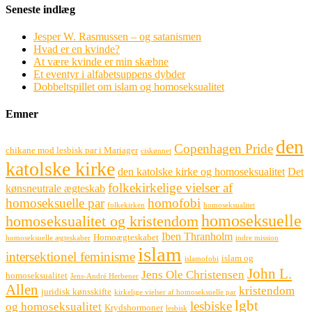
Seneste indlæg
Jesper W. Rasmussen – og satanismen
Hvad er en kvinde?
At være kvinde er min skæbne
Et eventyr i alfabetsuppens dybder
Dobbeltspillet om islam og homoseksualitet
Emner
den
Copenhagen Pride
chikane mod lesbisk par i Mariager
ciskønnet
katolske kirke
den katolske kirke og homoseksualitet
Det
folkekirkelige vielser af
kønsneutrale ægteskab
homoseksuelle par
homofobi
folkekirken
homoseksualitet
homoseksuelle
homoseksualitet og kristendom
Iben Thranholm
Homoægteskabet
homoseksuelle ægteskaber
indre mission
islam
intersektionel feminisme
islam og
islamofobi
John L.
Jens Ole Christensen
homoseksualitet
Jens-André Herbener
Allen
kristendom
juridisk kønsskifte
kirkelige vielser af homoseksuelle par
lgbt
lesbiske
og homoseksualitet
Krydshormoner
lesbisk