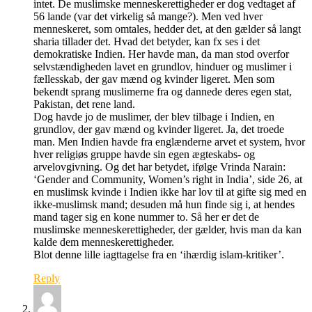
intet. De muslimske menneskerettigheder er dog vedtaget af
56 lande (var det virkelig så mange?). Men ved hver
menneskeret, som omtales, hedder det, at den gælder så langt
sharia tillader det. Hvad det betyder, kan fx ses i det
demokratiske Indien. Her havde man, da man stod overfor
selvstændigheden lavet en grundlov, hinduer og muslimer i
fællesskab, der gav mænd og kvinder ligeret. Men som
bekendt sprang muslimerne fra og dannede deres egen stat,
Pakistan, det rene land.
Dog havde jo de muslimer, der blev tilbage i Indien, en
grundlov, der gav mænd og kvinder ligeret. Ja, det troede
man. Men Indien havde fra englænderne arvet et system, hvor
hver religiøs gruppe havde sin egen ægteskabs- og
arvelovgivning. Og det har betydet, ifølge Vrinda Narain:
‘Gender and Community, Women’s right in India’, side 26, at
en muslimsk kvinde i Indien ikke har lov til at gifte sig med en
ikke-muslimsk mand; desuden må hun finde sig i, at hendes
mand tager sig en kone nummer to. Så her er det de
muslimske menneskerettigheder, der gælder, hvis man da kan
kalde dem menneskerettigheder.
Blot denne lille iagttagelse fra en ‘ihærdig islam-kritiker’.
Reply