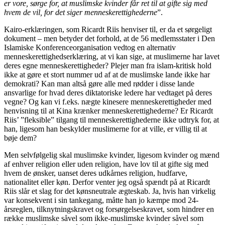
er vore, sørge for, at muslimske kvinder får ret til at gifte sig med
hvem de vil, for det siger menneskerettighederne
”.
Kairo-erklæringen, som Ricardt Riis henviser til, er da et sørgeligt
dokument – men betyder det forhold, at de 56 medlemsstater i Den
Islamiske Konferenceorganisation vedtog en alternativ
menneskerettighedserklæring, at vi kan sige, at muslimerne har lavet
deres egne menneskerettigheder? Plejer man fra islam-kritisk hold
ikke at gøre et stort nummer ud af at de muslimske lande ikke har
demokrati? Kan man altså gøre alle med rødder i disse lande
ansvarlige for hvad deres diktatoriske ledere har vedtaget på deres
vegne? Og kan vi f.eks. nægte kinesere menneskerettigheder med
henvisning til at Kina krænker menneskerettighederne? Er Ricardt
Riis’ ”fleksible” tilgang til menneskerettighederne ikke udtryk for, at
han, ligesom han beskylder muslimerne for at ville, er villig til at
bøje dem?
Men selvfølgelig skal muslimske kvinder, ligesom kvinder og mænd
af enhver religion eller uden religion, have lov til at gifte sig med
hvem de ønsker, uanset deres udkårnes religion, hudfarve,
nationalitet eller køn. Derfor venter jeg også spændt på at Ricardt
Riis slår et slag for det kønsneutrale ægteskab. Ja, hvis han virkelig
var konsekvent i sin tankegang, måtte han jo kæmpe mod 24-
årsreglen, tilknytningskravet og forsørgelseskravet, som hindrer en
række muslimske såvel som ikke-muslimske kvinder såvel som