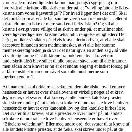
Under alle omstændigheder kunne man jo også spørge sig om
hvorvidt alle kristne ville skrive under på, at ”vi vil opfatte alle ikke-
kristne som vores ligeværdige”? For hvad ligger der i det ord? Skal
det forstås som at vi alle har samme værdi som mennesker – eller at
kristendommen ikke er mere sand end f.eks. islam? Og vil alle
kristne i øvrigt være villige til at skrive under på, at muslimer skal
være ligeværdige med kristne f.eks. mht. religiøse rettigheder? Det
er jeg nu ikke så sikker på. Hvis kravet derimod var, at vi alle skal
acceptere hinanden som medmennesker, at vi alle har samme
menneskerettigheder, ja så var det naturligvis en anden sag , så ville
vi virkelig kunne få skilt fårene fra bukkene, hvis kravet om
underskrift altså blev stillet til alle præster såvel som til alle imamer,
men sådan som kravet er nu er det endnu engang et lusket forsøg på
at få fremstillet imamerne såvel som alle muslimerne som
mørkemænd m/k.
At imamerne skal erklære, at sekulære demokratiske love i enhver
henseende er hævet over sharialovene er virkelig noget af et krav.
Jeg mener, det svarer til at kræve, at alle landets katolske præster
skal skrive under på, at landets sekulære demokratiske love i enhver
henseende er hævet over kanonisk lov og den katolske kirkes lære.
Det svarer til at kræve, at alle præster skriver under på, at landets
sekulære demokratiske love i enhver henseende er hævet over
”Bibelens vejledning”. Eller med andre ord, det svarer til at kræve af
alle landets kristne præster, at de f.eks. skal skrive under på, at de