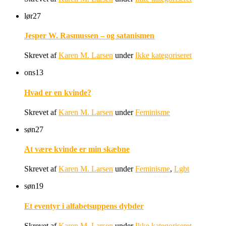
lør
27
Jesper W. Rasmussen – og satanismen
Skrevet af
Karen M. Larsen
under
Ikke kategoriseret
ons
13
Hvad er en kvinde?
Skrevet af
Karen M. Larsen
under
Feminisme
søn
27
At være kvinde er min skæbne
Skrevet af
Karen M. Larsen
under
Feminisme
,
Lgbt
søn
19
Et eventyr i alfabetsuppens dybder
Skrevet af
Karen M. Larsen
under
Ikke kategoriseret