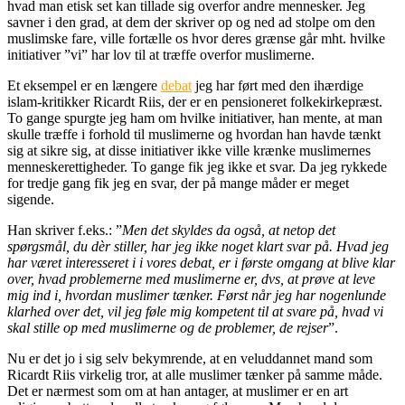
hvad man etisk set kan tillade sig overfor andre mennesker. Jeg
savner i den grad, at dem der skriver op og ned ad stolpe om den
muslimske fare, ville fortælle os hvor deres grænse går mht. hvilke
initiativer ”vi” har lov til at træffe overfor muslimerne.
Et eksempel er en længere
debat
jeg har ført med den ihærdige
islam-kritikker Ricardt Riis, der er en pensioneret folkekirkepræst.
To gange spurgte jeg ham om hvilke initiativer, han mente, at man
skulle træffe i forhold til muslimerne og hvordan han havde tænkt
sig at sikre sig, at disse initiativer ikke ville krænke muslimernes
menneskerettigheder. To gange fik jeg ikke et svar. Da jeg rykkede
for tredje gang fik jeg en svar, der på mange måder er meget
sigende.
Han skriver f.eks.: ”
Men det skyldes da også, at netop det
spørgsmål, du dèr stiller, har jeg ikke noget klart svar på. Hvad jeg
har været interesseret i i vores debat, er i første omgang at blive klar
over, hvad problemerne med muslimerne er, dvs, at prøve at leve
mig ind i, hvordan muslimer tænker. Først når jeg har nogenlunde
klarhed over det, vil jeg føle mig kompetent til at svare på, hvad vi
skal stille op med muslimerne og de problemer, de rejser
”.
Nu er det jo i sig selv bekymrende, at en veluddannet mand som
Ricardt Riis virkelig tror, at alle muslimer tænker på samme måde.
Det er nærmest som om at han antager, at muslimer er en art