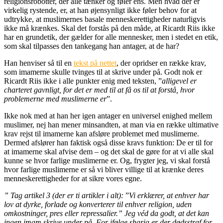
religionsrobotter, der alle tænker og føler ens. Men hvad der er
virkelig rystende, er, at han øjensynligt ikke føler behov for at
udtrykke, at muslimernes basale menneskerettigheder naturligvis
ikke må krænkes. Skal det forstås på den måde, at Ricardt Riis ikke
har en grundetik, der gælder for alle mennesker, men i stedet en etik,
som skal tilpasses den tankegang han antager, at de har?
Han henviser så til en
tekst på nettet
, der opridser en række krav,
som imamerne skulle tvinges til at skrive under på. Godt nok er
Ricardt Riis ikke i alle punkter enig med teksten, ”
alligevel er
charteret gavnligt, for det er med til at få os til at forstå, hvor
problemerne med muslimerne er
”.
Ikke nok med at han her igen antager en universel enighed mellem
muslimer, nej han mener minsandten, at man via en række ultimative
krav rejst til imamerne kan afsløre problemet med muslimerne.
Dermed afslører han faktisk også disse kravs funktion: De er til for
at imamerne skal afvise dem – og det skal de gøre for at vi alle skal
kunne se hvor farlige muslimerne er. Og, frygter jeg, vi skal forstå
hvor farlige muslimerne er så vi bliver villige til at krænke deres
menneskerettigheder for at sikre vores egne.
” Tag artikel 3 (der er ti artikler i alt):
”
Vi erklærer, at enhver har
lov at dyrke, forlade og konverterer til enhver religion, uden
omkostninger, pres eller repressalier.” Jeg véd da godt, at det kan
ingen imam skrive under på. For ifølge sharia er der dødsstraf for