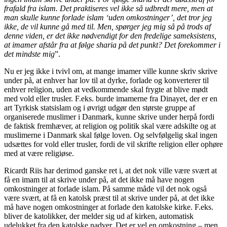
frafald fra islam. Det praktiseres vel ikke så udbredt mere, men at
man skulle kunne forlade islam ‘uden omkostninger’, det tror jeg
ikke, de vil kunne gå med til. Men, spørger jeg mig så på trods af
denne viden, er det ikke nødvendigt for den fredelige sameksistens,
at imamer afstår fra at følge sharia på det punkt? Det forekommer i
det mindste mig
”.
Nu er jeg ikke i tvivl om, at mange imamer ville kunne skriv skrive
under på, at enhver har lov til at dyrke, forlade og konverterer til
enhver religion, uden at vedkommende skal frygte at blive mødt
med vold eller trusler. F.eks. burde imamerne fra Dinayet, der er en
art Tyrkisk statsislam og i øvrigt udgør den største gruppe af
organiserede muslimer i Danmark, kunne skrive under herpå fordi
de faktisk fremhæver, at religion og politik skal være adskilte og at
muslimerne i Danmark skal følge loven. Og selvfølgelig skal ingen
udsættes for vold eller trusler, fordi de vil skrifte religion eller ophøre
med at være religiøse.
Ricardt Riis har derimod ganske ret i, at det nok ville være svært at
få en imam til at skrive under på, at det ikke må have nogen
omkostninger at forlade islam. På samme måde vil det nok også
være svært, at få en katolsk præst til at skrive under på, at det ikke
må have nogen omkostninger at forlade den katolske kirke. F.eks.
bliver de katolikker, der melder sig ud af kirken, automatisk
udelukket fra den katolske nadver. Det er vel en omkostning – men