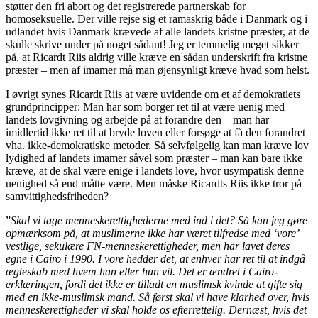
støtter den fri abort og det registrerede partnerskab for
homoseksuelle. Der ville rejse sig et ramaskrig både i Danmark og i
udlandet hvis Danmark krævede af alle landets kristne præster, at de
skulle skrive under på noget sådant! Jeg er temmelig meget sikker
på, at Ricardt Riis aldrig ville kræve en sådan underskrift fra kristne
præster – men af imamer må man øjensynligt kræve hvad som helst.
I øvrigt synes Ricardt Riis at være uvidende om et af demokratiets
grundprincipper: Man har som borger ret til at være uenig med
landets lovgivning og arbejde på at forandre den – man har
imidlertid ikke ret til at bryde loven eller forsøge at få den forandret
vha. ikke-demokratiske metoder. Så selvfølgelig kan man kræve lov
lydighed af landets imamer såvel som præster – man kan bare ikke
kræve, at de skal være enige i landets love, hvor usympatisk denne
uenighed så end måtte være. Men måske Ricardts Riis ikke tror på
samvittighedsfriheden?
”
Skal vi tage menneskerettighederne med ind i det? Så kan jeg gøre
opmærksom på, at muslimerne ikke har været tilfredse med ‘vore’
vestlige, sekulære FN-menneskerettigheder, men har lavet deres
egne i Cairo i 1990. I vore hedder det, at enhver har ret til at indgå
ægteskab med hvem han eller hun vil. Det er ændret i Cairo-
erklæringen, fordi det ikke er tilladt en muslimsk kvinde at gifte sig
med en ikke-muslimsk mand. Så først skal vi have klarhed over, hvis
menneskerettigheder vi skal holde os efterrettelig. Dernæst, hvis det