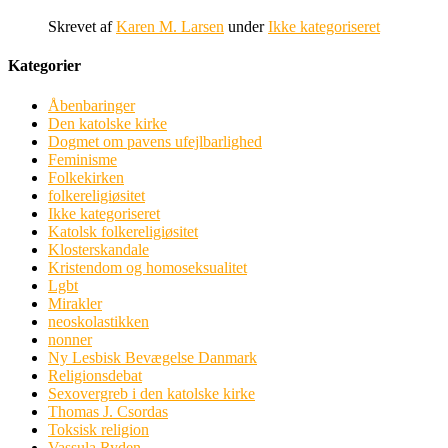
Skrevet af
Karen M. Larsen
under
Ikke kategoriseret
Kategorier
Åbenbaringer
Den katolske kirke
Dogmet om pavens ufejlbarlighed
Feminisme
Folkekirken
folkereligiøsitet
Ikke kategoriseret
Katolsk folkereligiøsitet
Klosterskandale
Kristendom og homoseksualitet
Lgbt
Mirakler
neoskolastikken
nonner
Ny Lesbisk Bevægelse Danmark
Religionsdebat
Sexovergreb i den katolske kirke
Thomas J. Csordas
Toksisk religion
Vassula Ryden