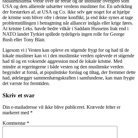
radialmuslimsk vrede over de reelle og de indbildte overgreb som
USA og dets allierede udsætter verdens muslimer for. En udvikling
der forstærkes af, at USA og Co. ikke selv gør noget for at hjælpe
de kristne som bliver ofre i denne konflikt, ja end ikke synes at tage
problemstillingen i betragtning når alliancer indgås eller krige føres.
At kristne f.eks. havde bedre vilkår i Saddam Husseins Irak end i
NATO landet Tyrkiet spillede tydeligvis ingen rolle for George
Bush eller Tony Blair.
Ligesom vi i Vesten kan opleve en stigende frygt for og had til de
lokale muslimer kan vi i den muslimske verden oplevede et stigende
had til og en voksende aggression mod de lokale kristne. Med
mindre at regeringerne i både vesten og den muslimske verden
begynder at forstå, at populistiske forslag og tiltag, der fremmer dette
had, ødelægger sammenhængskraften i samfundene, kan man frygte
det værste for fremtiden.
Skriv et svar
Din e-mailadresse vil ikke blive publiceret.
Krævede felter er
markeret med
*
Kommentar
*