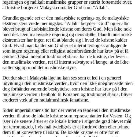
regeringen og radikalt muslimske grupper er stærkt fortørnede over,
at kristne borgere i Malaysia omtaler Gud som ”Allah”.
Grundlæggende set er den malaysiske regerings og de malaysiske
ekstremisters vrede meningsløs. ”Allah” betyder ”Gud” og er altid
blevet brugt af arabisktalende kristne om deres Gud. Men ikke nok
med det. Den malaysiske regering og dens støtter blandt muslimske
ekstremister har ingen ret til at blande sig i hvad de kristne kalder
Gud. Hvad man kalder sin Gud er et internt teologisk anliggende
som ingen regering eller religiøst udenforstående har krav på at få
ændret. Også indenfor traditionel sharia har de kristne, der lever i
den muslimske verden, ret til internt selvstyre så længe, at de ikke
sætter sig op mod det muslimske styre.
Det der sker i Malaysia lige nu kan ses som et led i en generel
udvikling i den muslimske verden, hvor den ikke ubegrænsede men
dog forhåndenværende beskyttelse, som kristne har krav på i den
muslimske verden i henhold til Koranen og traditionel sharia, bliver
eroderet væk af en radialmuslimsk fanatisme.
Siden imperialismens tid har der været en tendens i den muslimske
verden til at se de lokale kristne som repræsentanter for Vesten. Og
især i de senere årtier er de lokale kristne i stigende grad blevet mål
for terrorangreb, hvis mål tydeligvis er at fordrive dem eller tvinge
dem til at konvertere til islam. De lokale kristne er ofre for en