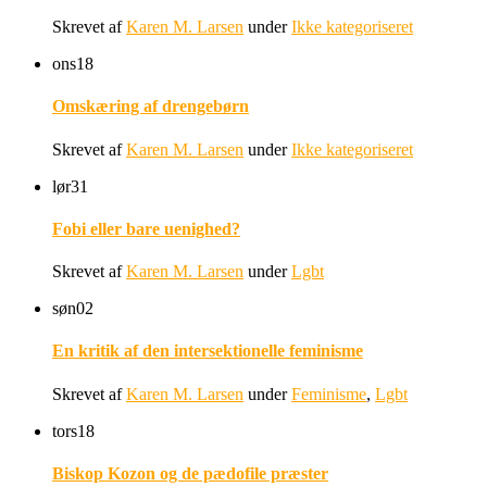
Skrevet af
Karen M. Larsen
under
Ikke kategoriseret
ons
18
Omskæring af drengebørn
Skrevet af
Karen M. Larsen
under
Ikke kategoriseret
lør
31
Fobi eller bare uenighed?
Skrevet af
Karen M. Larsen
under
Lgbt
søn
02
En kritik af den intersektionelle feminisme
Skrevet af
Karen M. Larsen
under
Feminisme
,
Lgbt
tors
18
Biskop Kozon og de pædofile præster