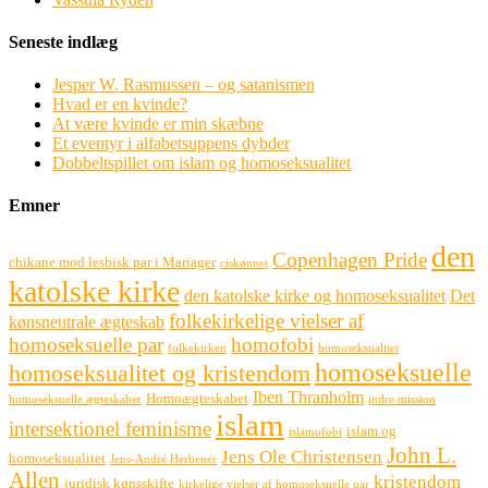
Seneste indlæg
Jesper W. Rasmussen – og satanismen
Hvad er en kvinde?
At være kvinde er min skæbne
Et eventyr i alfabetsuppens dybder
Dobbeltspillet om islam og homoseksualitet
Emner
den
Copenhagen Pride
chikane mod lesbisk par i Mariager
ciskønnet
katolske kirke
den katolske kirke og homoseksualitet
Det
folkekirkelige vielser af
kønsneutrale ægteskab
homoseksuelle par
homofobi
folkekirken
homoseksualitet
homoseksuelle
homoseksualitet og kristendom
Iben Thranholm
Homoægteskabet
homoseksuelle ægteskaber
indre mission
islam
intersektionel feminisme
islam og
islamofobi
John L.
Jens Ole Christensen
homoseksualitet
Jens-André Herbener
Allen
kristendom
juridisk kønsskifte
kirkelige vielser af homoseksuelle par