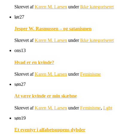
Skrevet af
Karen M. Larsen
under
Ikke kategoriseret
lør
27
Jesper W. Rasmussen – og satanismen
Skrevet af
Karen M. Larsen
under
Ikke kategoriseret
ons
13
Hvad er en kvinde?
Skrevet af
Karen M. Larsen
under
Feminisme
søn
27
At være kvinde er min skæbne
Skrevet af
Karen M. Larsen
under
Feminisme
,
Lgbt
søn
19
Et eventyr i alfabetsuppens dybder