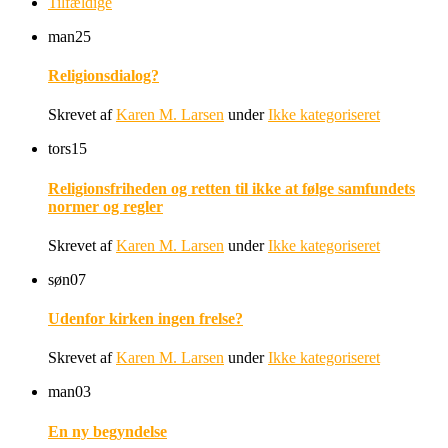
Tilfældige
man
25
Religionsdialog?
Skrevet af
Karen M. Larsen
under
Ikke kategoriseret
tors
15
Religionsfriheden og retten til ikke at følge samfundets
normer og regler
Skrevet af
Karen M. Larsen
under
Ikke kategoriseret
søn
07
Udenfor kirken ingen frelse?
Skrevet af
Karen M. Larsen
under
Ikke kategoriseret
man
03
En ny begyndelse