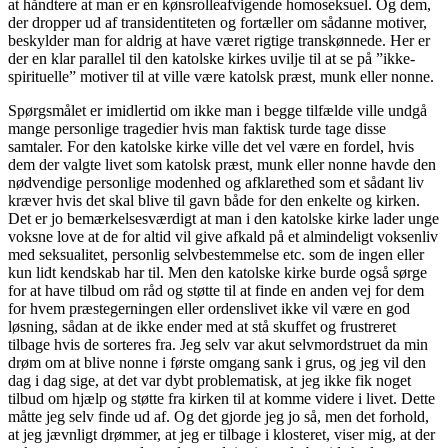
at håndtere at man er en kønsrolleafvigende homoseksuel. Og dem,
der dropper ud af transidentiteten og fortæller om sådanne motiver,
beskylder man for aldrig at have været rigtige transkønnede. Her er
der en klar parallel til den katolske kirkes uvilje til at se på ”ikke-
spirituelle” motiver til at ville være katolsk præst, munk eller nonne.
Spørgsmålet er imidlertid om ikke man i begge tilfælde ville undgå
mange personlige tragedier hvis man faktisk turde tage disse
samtaler. For den katolske kirke ville det vel være en fordel, hvis
dem der valgte livet som katolsk præst, munk eller nonne havde den
nødvendige personlige modenhed og afklarethed som et sådant liv
kræver hvis det skal blive til gavn både for den enkelte og kirken.
Det er jo bemærkelsesværdigt at man i den katolske kirke lader unge
voksne love at de for altid vil give afkald på et almindeligt voksenliv
med seksualitet, personlig selvbestemmelse etc. som de ingen eller
kun lidt kendskab har til. Men den katolske kirke burde også sørge
for at have tilbud om råd og støtte til at finde en anden vej for dem
for hvem præstegerningen eller ordenslivet ikke vil være en god
løsning, sådan at de ikke ender med at stå skuffet og frustreret
tilbage hvis de sorteres fra. Jeg selv var akut selvmordstruet da min
drøm om at blive nonne i første omgang sank i grus, og jeg vil den
dag i dag sige, at det var dybt problematisk, at jeg ikke fik noget
tilbud om hjælp og støtte fra kirken til at komme videre i livet. Dette
måtte jeg selv finde ud af. Og det gjorde jeg jo så, men det forhold,
at jeg jævnligt drømmer, at jeg er tilbage i klosteret, viser mig, at der