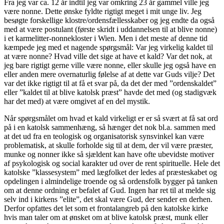
Fra jeg var ca. 12 år indtil jeg var omkring 23 år gammel ville jeg
være nonne. Dette ønske fyldte rigtigt meget i mit unge liv. Jeg
besøgte forskellige klostre/ordensfællesskaber og jeg endte da også
med at være postulant (første skridt i uddannelsen til at blive nonne)
i et karmelitter-nonnekloster i Wien. Men i det meste af denne tid
kæmpede jeg med et nagende spørgsmål: Var jeg virkelig kaldet til
at være nonne? Hvad ville det sige at have et kald? Var det nok, at
jeg bare rigtigt gerne ville være nonne, eller skulle jeg også have en
eller anden mere overnaturlig følelse af at dette var Guds vilje? Det
var det ikke rigtigt til at få et svar på, da det der med ”ordenskaldet”
eller ”kaldet til at blive katolsk præst” havde det med (og stadigvæk
har det med) at være omgivet af en del mystik.
Når spørgsmålet om hvad et kald virkeligt er er så svært at få sat ord
på i en katolsk sammenhæng, så hænger det nok bl.a. sammen med
at det ud fra en teologisk og organisatorisk synsvinkel kan være
problematisk, at skulle forholde sig til at dem, der vil være præster,
munke og nonner ikke så sjældent kan have ofte ubevidste motiver
af psykologisk og social karakter ud over de rent spirituelle. Hele det
katolske ”klassesystem” med lægfolket der ledes af præsteskabet og
opdelingen i almindelige troende og så ordensfolk bygger på tanken
om at denne ordning er befalet af Gud. Ingen har ret til at melde sig
selv ind i kirkens ”elite”, det skal være Gud, der sender en derhen.
Derfor opfattes det let som et frontalangreb på den katolske kirke
hvis man taler om at ønsket om at blive katolsk præst, munk eller