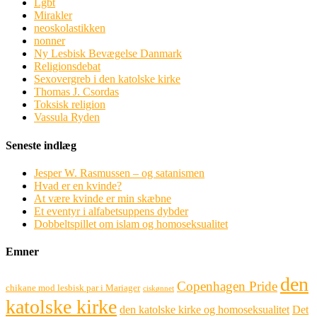
Lgbt
Mirakler
neoskolastikken
nonner
Ny Lesbisk Bevægelse Danmark
Religionsdebat
Sexovergreb i den katolske kirke
Thomas J. Csordas
Toksisk religion
Vassula Ryden
Seneste indlæg
Jesper W. Rasmussen – og satanismen
Hvad er en kvinde?
At være kvinde er min skæbne
Et eventyr i alfabetsuppens dybder
Dobbeltspillet om islam og homoseksualitet
Emner
den
Copenhagen Pride
chikane mod lesbisk par i Mariager
ciskønnet
katolske kirke
den katolske kirke og homoseksualitet
Det