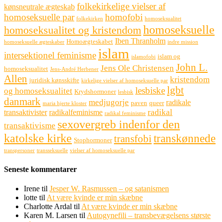
folkekirkelige vielser af
kønsneutrale ægteskab
homoseksuelle par
homofobi
folkekirken
homoseksualitet
homoseksuelle
homoseksualitet og kristendom
Iben Thranholm
Homoægteskabet
homoseksuelle ægteskaber
indre mission
islam
intersektionel feminisme
islam og
islamofobi
John L.
Jens Ole Christensen
homoseksualitet
Jens-André Herbener
Allen
kristendom
juridisk kønsskifte
kirkelige vielser af homoseksuelle par
lgbt
lesbiske
og homoseksualitet
Krydshormoner
lesbisk
danmark
medjugorje
radikale
paven
queer
maria hjerte kloster
radikal
transaktivister
radikalfeminisme
radikal feminisme
sexovergreb indenfor den
transaktivisme
katolske kirke
transkønnede
transfobi
Stophormoner
transpersoner
transseksuelle
vielser af homoseksuelle par
Seneste kommentarer
Irene
til
Jesper W. Rasmussen – og satanismen
lotte
til
At være kvinde er min skæbne
Charlotte Ardal
til
At være kvinde er min skæbne
Karen M. Larsen
til
Autogynefili – transbevægelsens største