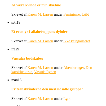
At være kvinde er min skæbne
Skrevet af
Karen M. Larsen
under
Feminisme
,
Lgbt
søn
19
Et eventyr i alfabetsuppens dybder
Skrevet af
Karen M. Larsen
under
Ikke kategoriseret
fre
29
Vassulas budskaber
Skrevet af
Karen M. Larsen
under
Åbenbaringer
,
Den
katolske kirke
,
Vassula Ryden
man
13
Er transkvinderne den mest udsatte gruppe?
Skrevet af
Karen M. Larsen
under
Lgbt