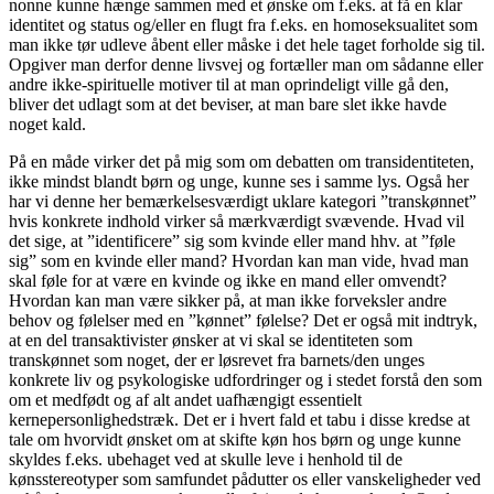
nonne kunne hænge sammen med et ønske om f.eks. at få en klar
identitet og status og/eller en flugt fra f.eks. en homoseksualitet som
man ikke tør udleve åbent eller måske i det hele taget forholde sig til.
Opgiver man derfor denne livsvej og fortæller man om sådanne eller
andre ikke-spirituelle motiver til at man oprindeligt ville gå den,
bliver det udlagt som at det beviser, at man bare slet ikke havde
noget kald.
På en måde virker det på mig som om debatten om transidentiteten,
ikke mindst blandt børn og unge, kunne ses i samme lys. Også her
har vi denne her bemærkelsesværdigt uklare kategori ”transkønnet”
hvis konkrete indhold virker så mærkværdigt svævende. Hvad vil
det sige, at ”identificere” sig som kvinde eller mand hhv. at ”føle
sig” som en kvinde eller mand? Hvordan kan man vide, hvad man
skal føle for at være en kvinde og ikke en mand eller omvendt?
Hvordan kan man være sikker på, at man ikke forveksler andre
behov og følelser med en ”kønnet” følelse? Det er også mit indtryk,
at en del transaktivister ønsker at vi skal se identiteten som
transkønnet som noget, der er løsrevet fra barnets/den unges
konkrete liv og psykologiske udfordringer og i stedet forstå den som
om et medfødt og af alt andet uafhængigt essentielt
kernepersonlighedstræk. Det er i hvert fald et tabu i disse kredse at
tale om hvorvidt ønsket om at skifte køn hos børn og unge kunne
skyldes f.eks. ubehaget ved at skulle leve i henhold til de
kønsstereotyper som samfundet pådutter os eller vanskeligheder ved