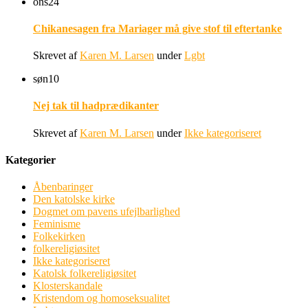
ons
24
Chikanesagen fra Mariager må give stof til eftertanke
Skrevet af
Karen M. Larsen
under
Lgbt
søn
10
Nej tak til hadprædikanter
Skrevet af
Karen M. Larsen
under
Ikke kategoriseret
Kategorier
Åbenbaringer
Den katolske kirke
Dogmet om pavens ufejlbarlighed
Feminisme
Folkekirken
folkereligiøsitet
Ikke kategoriseret
Katolsk folkereligiøsitet
Klosterskandale
Kristendom og homoseksualitet