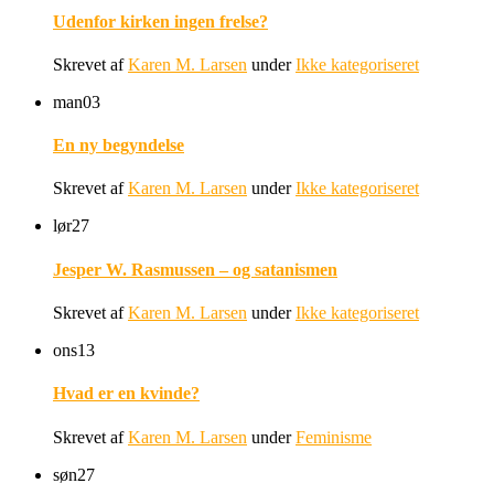
Udenfor kirken ingen frelse?
Skrevet af
Karen M. Larsen
under
Ikke kategoriseret
man
03
En ny begyndelse
Skrevet af
Karen M. Larsen
under
Ikke kategoriseret
lør
27
Jesper W. Rasmussen – og satanismen
Skrevet af
Karen M. Larsen
under
Ikke kategoriseret
ons
13
Hvad er en kvinde?
Skrevet af
Karen M. Larsen
under
Feminisme
søn
27