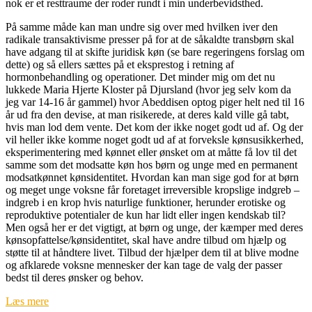
nok er et resttraume der roder rundt i min underbevidsthed.
På samme måde kan man undre sig over med hvilken iver den
radikale transaktivisme presser på for at de såkaldte transbørn skal
have adgang til at skifte juridisk køn (se bare regeringens forslag om
dette) og så ellers sættes på et eksprestog i retning af
hormonbehandling og operationer. Det minder mig om det nu
lukkede Maria Hjerte Kloster på Djursland (hvor jeg selv kom da
jeg var 14-16 år gammel) hvor Abeddisen optog piger helt ned til 16
år ud fra den devise, at man risikerede, at deres kald ville gå tabt,
hvis man lod dem vente. Det kom der ikke noget godt ud af. Og der
vil heller ikke komme noget godt ud af at forveksle kønsusikkerhed,
eksperimentering med kønnet eller ønsket om at måtte få lov til det
samme som det modsatte køn hos børn og unge med en permanent
modsatkønnet kønsidentitet. Hvordan kan man sige god for at børn
og meget unge voksne får foretaget irreversible kropslige indgreb –
indgreb i en krop hvis naturlige funktioner, herunder erotiske og
reproduktive potentialer de kun har lidt eller ingen kendskab til?
Men også her er det vigtigt, at børn og unge, der kæmper med deres
kønsopfattelse/kønsidentitet, skal have andre tilbud om hjælp og
støtte til at håndtere livet. Tilbud der hjælper dem til at blive modne
og afklarede voksne mennesker der kan tage de valg der passer
bedst til deres ønsker og behov.
Læs mere