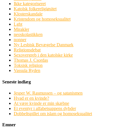
Ikke kategoriseret
Katolsk folkereligiøsitet
Klosterskandale
Kristendom og homoseksualitet
Lgbt
Mirakler
neoskolastikken
nonner
Ny Lesbisk Bevægelse Danmark
Religionsdebat
Sexovergreb i den katolske kirke
Thomas J. Csordas
Toksisk religion
Vassula Ryden
Seneste indlæg
Jesper W. Rasmussen – og satanismen
Hvad er en kvinde?
At være kvinde er min skæbne
Et eventyr i alfabetsuppens dybder
Dobbeltspillet om islam og homoseksualitet
Emner