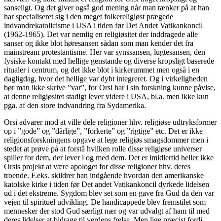
sanseligt. Og det giver også god mening når man tænker på at han
har specialiseret sig i den meget folkereligiøst prægede
indvandrekatolicisme i USA i tiden før Det Andet Vatikankoncil
(1962-1965). Det var nemlig en religiøsitet der inddragede alle
sanser og ikke blot høresansen sådan som man kender det fra
mainstream protestantisme. Her var synssansen, lugtesansen, den
fysiske kontakt med hellige genstande og diverse kropsligt baserede
ritualer i centrum, og det ikke blot i kirkerummet men også i en
dagligdag, hvor det hellige var dybt integreret. Og i virkeligheden
bør man ikke skrive ”var”, for Orsi har i sin forskning kunne påvise,
at denne religiøsitet stadigt lever videre i USA, bl.a. men ikke kun
pga. af den store indvandring fra Sydamerika.
Orsi advarer mod at ville dele religioner hhv. religiøse udtryksformer
op i ”gode” og ”dårlige”, ”forkerte” og ”rigtige” etc. Det er ikke
religionsforskningens opgave at lege religiøs smagsdommer men i
stedet at prøve på at forstå hvilken rolle disse religiøse universer
spiller for dem, der lever i og med dem. Det er imidlertid heller ikke
Orsis projekt at være apologet for disse religioner hhv. deres
troende. F.eks. skildrer han indgående hvordan den amerikanske
katolske kirke i tiden før Det andet Vatikankoncil dyrkede lidelsen
ud i det ekstreme. Sygdom blev set som en gave fra Gud da den var
vejen til spirituel udvikling. De handicappede blev fremstilet som
mennesker der stod Gud særligt nær og var udvalgt af ham til med
deres lidelser at bidrage til verdens frelse. Men lige præcist fordi