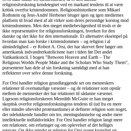
religionsforskning kendetegnet ved en markant tendens til at være
kritisk overfor kristendommen. Religionshistorikere som Mikael
Rothstein og Jens-André Herbener bruger igen og igen mediernes
platform til hvad mest af alt virker som deres personlige korstog mod
kristendommen. Men den meget mediebevågenhed til trods er de
ikke repræsentative for religionsforskningen, hverken for den
danske og slet ikke for den internationale. Et alternativt eksempel på
hvordan man kan forske i kristendommen – og religion i al
almindelighed – er Robert A. Orsi, der har skrevet flere bøger om
amerikansk indvandrerkatolicisme især i tiden før Det andet
Vatikankoncil. I bogen ”Between Heaven and Earth – The
Religious Worlds People Make and the Scholars Who Study Them”,
præsenterer han dele af sin forskning samtidigt med at han
reflekterer over selve denne forskning.
For Orsi handler religion grundlæggende set om menneskers
relationer til overnaturlige væsener – og de relationer som opstår
mellem de mennesker der har relationer til sådanne væsener.
Ligesom religionsforskeren Meredith McGuire er han meget
skeptisk overfor religionsforskningens tendens til (ud fra en mere
eller mindre ubevidst protestantisme) at definere religion som noget,
der udelukkende handler om tro, meningsdannelse og andre mere
intellektuelle indfaldsvinkler. For Orsi handler religion langt mere
om relationer, om erfaringer og om oplevelser af det helliges
nærvær. Og ikke mindst er religion for Orsi noget kropsligt og