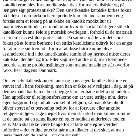
katolikkerne blev for amerikanske, dvs. for materialistiske og på
længere sigt protestantiske? Den amerikanske katolske kirkes fokus
på lidelse i den førkoncilære periode kan i denne sammenhæng
forstås som et forsøg på at skabe en katolsk modkultur til
majoritetssamfundet, en modkultur hvor de socialt dårligere stillede
katolikker kunne føle sig moralsk overlegen i forhold til de materielt
set mere succesfulde protestanter. På samme måde var det store
fokus på at forme børnene i en striks katolicisme udtryk for en angst
for at miste sin fremtid i form af at disse børn kunne blive
assimelerede ind i det amerikanske samfund og hermed miste deres
katolske identitet og tro. Eller sagt med andre ord, man kæmpede
med de samme problemstillinger som mange muslimer står overfor
f.eks. her i dagens Danmark.
Orsi er selv italiensk-amerikaner og hans egen families historie er
vævet ind i hans forskning, men han er ikke selv religiøs i dag, så på
denne måde har han et ben i begge lejre, er både udefra og indefra.
Han appellerer til religionsforskerne om at være ærlige mht. deres
egen baggrund og indfaldsvinkel til religion, så man ikke blindt
bliver styret af et personligt behov for at forsvare eller angribe
religiøse miljøer. Lige meget hvor man står skal man kunne rumme
at de andre på en gang ligner en og er radikalt anderledes end en
selv. Man skal ikke være bange for at lade sine egne værdier
udfordre – det er lige præcist når man tillader at det sker, at man
lærer mest om de andre – og om sig selv.