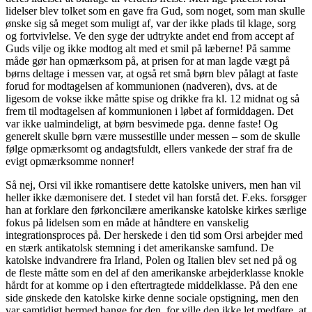
lidelser blev tolket som en gave fra Gud, som noget, som man skulle
ønske sig så meget som muligt af, var der ikke plads til klage, sorg
og fortvivlelse. Ve den syge der udtrykte andet end from accept af
Guds vilje og ikke modtog alt med et smil på læberne! På samme
måde gør han opmærksom på, at prisen for at man lagde vægt på
børns deltage i messen var, at også ret små børn blev pålagt at faste
forud for modtagelsen af kommunionen (nadveren), dvs. at de
ligesom de vokse ikke måtte spise og drikke fra kl. 12 midnat og så
frem til modtagelsen af kommunionen i løbet af formiddagen. Det
var ikke ualmindeligt, at børn besvimede pga. denne faste! Og
generelt skulle børn være mussestille under messen – som de skulle
følge opmærksomt og andagtsfuldt, ellers vankede der straf fra de
evigt opmærksomme nonner!
Så nej, Orsi vil ikke romantisere dette katolske univers, men han vil
heller ikke dæmonisere det. I stedet vil han forstå det. F.eks. forsøger
han at forklare den førkoncilære amerikanske katolske kirkes særlige
fokus på lidelsen som en måde at håndtere en vanskelig
integrationsproces på. Der herskede i den tid som Orsi arbejder med
en stærk antikatolsk stemning i det amerikanske samfund. De
katolske indvandrere fra Irland, Polen og Italien blev set ned på og
de fleste måtte som en del af den amerikanske arbejderklasse knokle
hårdt for at komme op i den eftertragtede middelklasse. På den ene
side ønskede den katolske kirke denne sociale opstigning, men den
var samtidigt hermed bange for den, for ville den ikke let medføre, at