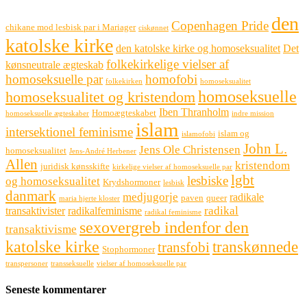
den
Copenhagen Pride
chikane mod lesbisk par i Mariager
ciskønnet
katolske kirke
den katolske kirke og homoseksualitet
Det
folkekirkelige vielser af
kønsneutrale ægteskab
homoseksuelle par
homofobi
folkekirken
homoseksualitet
homoseksuelle
homoseksualitet og kristendom
Iben Thranholm
Homoægteskabet
homoseksuelle ægteskaber
indre mission
islam
intersektionel feminisme
islam og
islamofobi
John L.
Jens Ole Christensen
homoseksualitet
Jens-André Herbener
Allen
kristendom
juridisk kønsskifte
kirkelige vielser af homoseksuelle par
lgbt
lesbiske
og homoseksualitet
Krydshormoner
lesbisk
danmark
medjugorje
radikale
paven
queer
maria hjerte kloster
radikal
transaktivister
radikalfeminisme
radikal feminisme
sexovergreb indenfor den
transaktivisme
katolske kirke
transkønnede
transfobi
Stophormoner
transpersoner
transseksuelle
vielser af homoseksuelle par
Seneste kommentarer