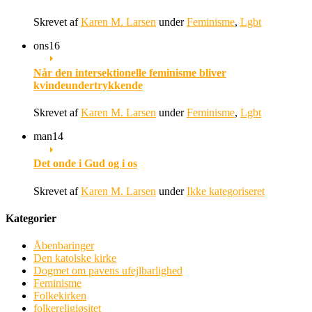
Skrevet af
Karen M. Larsen
under
Feminisme
,
Lgbt
ons
16
Når den intersektionelle feminisme bliver
kvindeundertrykkende
Skrevet af
Karen M. Larsen
under
Feminisme
,
Lgbt
man
14
Det onde i Gud og i os
Skrevet af
Karen M. Larsen
under
Ikke kategoriseret
Kategorier
Åbenbaringer
Den katolske kirke
Dogmet om pavens ufejlbarlighed
Feminisme
Folkekirken
folkereligiøsitet