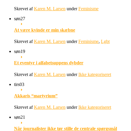
Skrevet af
Karen M. Larsen
under
Feminisme
søn
27
At være kvinde er min skæbne
Skrevet af
Karen M. Larsen
under
Feminisme
,
Lgbt
søn
19
Et eventyr i alfabetsuppens dybder
Skrevet af
Karen M. Larsen
under
Ikke kategoriseret
tirs
03
Akkaris “martyrium”
Skrevet af
Karen M. Larsen
under
Ikke kategoriseret
søn
21
Når journalister ikke tør stille de centrale spørgsmål