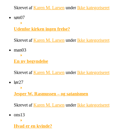
Skrevet af
Karen M. Larsen
under
Ikke kategoriseret
søn
07
Udenfor kirken ingen frelse?
Skrevet af
Karen M. Larsen
under
Ikke kategoriseret
man
03
En ny begyndelse
Skrevet af
Karen M. Larsen
under
Ikke kategoriseret
lør
27
Jesper W. Rasmussen – og satanismen
Skrevet af
Karen M. Larsen
under
Ikke kategoriseret
ons
13
Hvad er en kvinde?