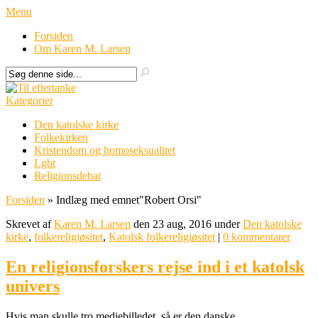
Menu
Forsiden
Om Karen M. Larsen
Kategorier
Den katolske kirke
Folkekirken
Kristendom og homoseksualitet
Lgbt
Religionsdebat
Forsiden
»
Indlæg med emnet
"
Robert Orsi"
Skrevet af
Karen M. Larsen
den 23 aug, 2016 under
Den katolske
kirke
,
folkereligiøsitet
,
Katolsk folkereligiøsitet
|
0 kommentarer
En religionsforskers rejse ind i et katolsk
univers
Hvis man skulle tro mediebilledet, så er den danske