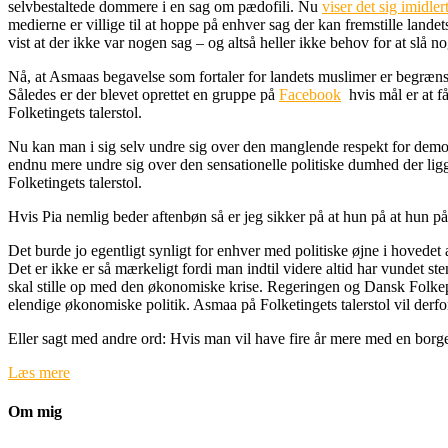
selvbestaltede dommere i en sag om pædofili. Nu
viser det sig imidle
medierne er villige til at hoppe på enhver sag der kan fremstille land
vist at der ikke var nogen sag – og altså heller ikke behov for at slå n
Nå, at Asmaas begavelse som fortaler for landets muslimer er begrænse
Således er der blevet oprettet en gruppe på
Facebook
hvis mål er at f
Folketingets talerstol.
Nu kan man i sig selv undre sig over den manglende respekt for demokr
endnu mere undre sig over den sensationelle politiske dumhed der ligg
Folketingets talerstol.
Hvis Pia nemlig beder aftenbøn så er jeg sikker på at hun på at hun 
Det burde jo egentligt synligt for enhver med politiske øjne i hovede
Det er ikke er så mærkeligt fordi man indtil videre altid har vundet s
skal stille op med den økonomiske krise. Regeringen og Dansk Folkepa
elendige økonomiske politik. Asmaa på Folketingets talerstol vil der
Eller sagt med andre ord: Hvis man vil have fire år mere med en borg
Læs mere
Om mig