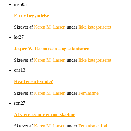
man
03
En ny begyndelse
Skrevet af
Karen M. Larsen
under
Ikke kategoriseret
lør
27
Jesper W. Rasmussen – og satanismen
Skrevet af
Karen M. Larsen
under
Ikke kategoriseret
ons
13
Hvad er en kvinde?
Skrevet af
Karen M. Larsen
under
Feminisme
søn
27
At være kvinde er min skæbne
Skrevet af
Karen M. Larsen
under
Feminisme
,
Lgbt