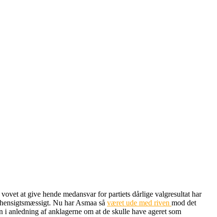
vovet at give hende medansvar for partiets dårlige valgresultat har
g uhensigtsmæssigt. Nu har Asmaa så
været ude med riven
mod det
ken i anledning af anklagerne om at de skulle have ageret som