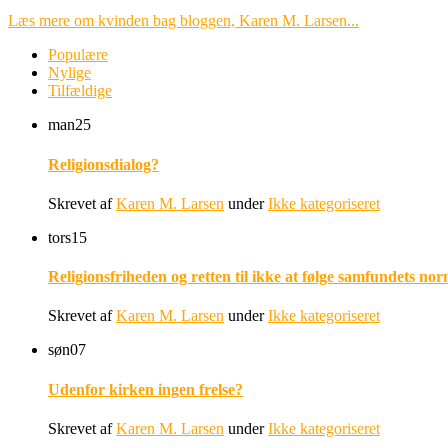
Læs mere om kvinden bag bloggen, Karen M. Larsen...
Populære
Nylige
Tilfældige
man
25
Religionsdialog?
Skrevet af
Karen M. Larsen
under
Ikke kategoriseret
tors
15
Religionsfriheden og retten til ikke at følge samfundets nor
Skrevet af
Karen M. Larsen
under
Ikke kategoriseret
søn
07
Udenfor kirken ingen frelse?
Skrevet af
Karen M. Larsen
under
Ikke kategoriseret