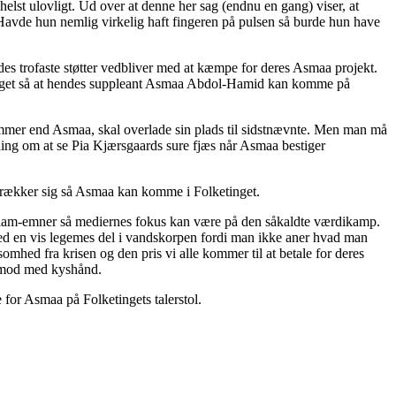
elst ulovligt. Ud over at denne her sag (endnu en gang) viser, at
. Havde hun nemlig virkelig haft fingeren på pulsen så burde hun have
des trofaste støtter vedbliver med at kæmpe for deres Asmaa projekt.
etinget så at hendes suppleant Asmaa Abdol-Hamid kan komme på
temmer end Asmaa, skal overlade sin plads til sidstnævnte. Men man må
ning om at se Pia Kjærsgaards sure fjæs når Asmaa bestiger
 trækker sig så Asmaa kan komme i Folketinget.
e islam-emner så mediernes fokus kan være på den såkaldte værdikamp.
r med en vis legemes del i vandskorpen fordi man ikke aner hvad man
hed fra krisen og den pris vi alle kommer til at betale for deres
e imod med kyshånd.
for Asmaa på Folketingets talerstol.