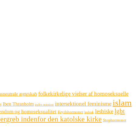
folkekirkelige vielser af homoseksuelle
sneutrale ægteskab
islam
intersektionel feminisme
Iben Thranholm
t
indre mission
lgbt
lesbiske
tendom og homoseksualitet
Krydshormoner
lesbisk
ergreb indenfor den katolske kirke
Stophormoner