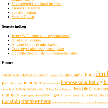
Sexovergreb i den katolske kirke
Thomas J. Csordas
Toksisk religion
Vassula Ryden
Seneste indlæg
Jesper W. Rasmussen – og satanismen
Hvad er en kvinde?
At være kvinde er min skæbne
Et eventyr i alfabetsuppens dybder
Dobbeltspillet om islam og homoseksualitet
Emner
den 
Copenhagen Pride
chikane mod lesbisk par i Mariager
ciskønnet
homoseksualitet og k
par
homofobi
folkekirken
homoseksualitet
Jens Ole Christense
islam og homoseksualitet
islamofobi
Jens-André Herbener
danmark
medjugorje
radikale transaktiv
paven
queer
maria hjerte kloster
transkønnede
transfobi
transpersoner
transseksuelle
vielser af homoseksu