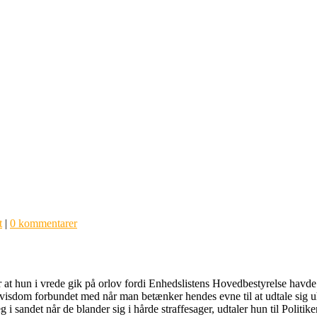
t
|
0 kommentarer
 at hun i vrede gik på orlov fordi Enhedslistens Hovedbestyrelse havde 
vis visdom forbundet med når man betænker hendes evne til at udtale si
i sandet når de blander sig i hårde straffesager, udtaler hun til Politi