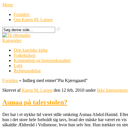
Menu
Forsiden
Om Karen M. Larsen
Kategorier
Den katolske kirke
Folkekirken
Kristendom og homoseksualitet
Lgbt
Religionsdebat
Forsiden
»
Indlæg med emnet
"
Pia Kjærsgaard"
Skrevet af
Karen M. Larsen
den 12 feb, 2010 under
Ikke kategorisere
Asmaa på talerstolen?
Der har i et stykke tid været stille omkring Asmaa Abdol-Hamid. Efter
hun i det store hele forholdt sig tavs, hvad der måske har været en 
såkaldte Ældreråd i Vollsmose, hvor hun selv bor. Hun trækker en streg 