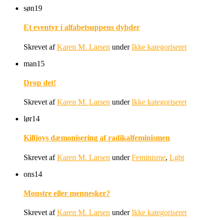
søn
19
Et eventyr i alfabetsuppens dybder
Skrevet af
Karen M. Larsen
under
Ikke kategoriseret
man
15
Drop det!
Skrevet af
Karen M. Larsen
under
Ikke kategoriseret
lør
14
Killjoys dæmonisering af radikalfeminismen
Skrevet af
Karen M. Larsen
under
Feminisme
,
Lgbt
ons
14
Monstre eller mennesker?
Skrevet af
Karen M. Larsen
under
Ikke kategoriseret