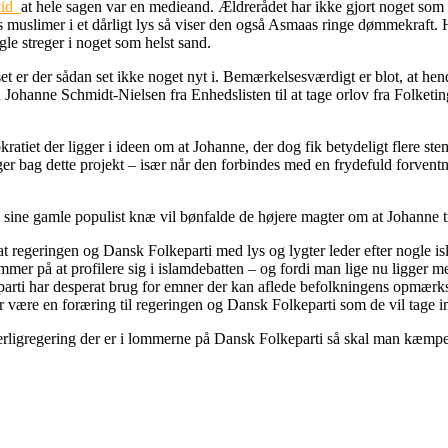
rtid
at hele sagen var en medieand. Ældrerådet har ikke gjort noget som h
ets muslimer i et dårligt lys så viser den også Asmaas ringe dømmekraft
ogle streger i noget som helst sand.
t er der sådan set ikke noget nyt i. Bemærkelsesværdigt er blot, at hen
å Johanne Schmidt-Nielsen fra Enhedslisten til at tage orlov fra Folk
atiet der ligger i ideen om at Johanne, der dog fik betydeligt flere s
er bag dette projekt – især når den forbindes med en frydefuld forvent
på sine gamle populist knæ vil bønfalde de højere magter om at Johanne
t at regeringen og Dansk Folkeparti med lys og lygter leder efter nogl
temmer på at profilere sig i islamdebatten – og fordi man lige nu ligge
rti har desperat brug for emner der kan aflede befolkningens opmærksom
for være en foræring til regeringen og Dansk Folkeparti som de vil tag
erligregering der er i lommerne på Dansk Folkeparti så skal man kæmpe 