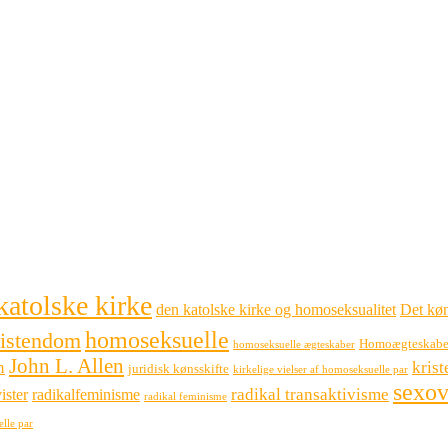
katolske kirke
den katolske kirke og homoseksualitet
Det køn
homoseksuelle
ristendom
Homoægteskabe
homoseksuelle ægteskaber
John L. Allen
n
kris
juridisk kønsskifte
kirkelige vielser af homoseksuelle par
sexov
radikal transaktivisme
ister
radikalfeminisme
radikal feminisme
elle par