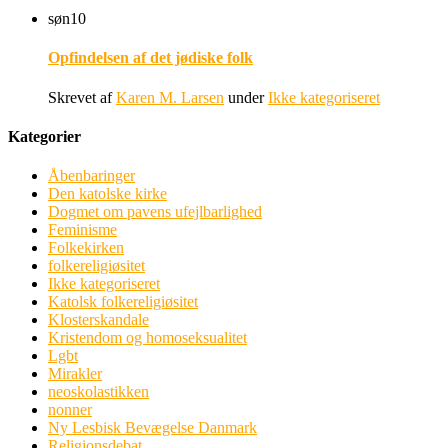
søn
10
Opfindelsen af det jødiske folk
Skrevet af
Karen M. Larsen
under
Ikke kategoriseret
Kategorier
Åbenbaringer
Den katolske kirke
Dogmet om pavens ufejlbarlighed
Feminisme
Folkekirken
folkereligiøsitet
Ikke kategoriseret
Katolsk folkereligiøsitet
Klosterskandale
Kristendom og homoseksualitet
Lgbt
Mirakler
neoskolastikken
nonner
Ny Lesbisk Bevægelse Danmark
Religionsdebat