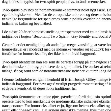
dag kaldes de typisk for two-spirit people, dvs. to-ånds mennesker.
Two-spirits blev hos de nordamerikanske stammer holdt højt i ære. De 
eget biologiske køn. Men for de europæiske erobrede og deres missionæ
tænkelige begrundelse for spaniernes brutale politik overfor indianer
indianeres kultur og bevidsthed.
I de sidste 20 år er homoseksuelle og transpersoner med en indiansk b
indgående i bogen ”Becoming Two-Spirit – Gay Identity and Social A
Generelt er det nemlig i dag alt andet lige meget vanskeligt at være
homoseksuel er i modstrid med de indianske værdier og et udtryk for 
forståelse for homoseksuelle, der ikke har en hvid baggrund.
Two-spirit identiteten kan ses som de berørtes forsøg på at navigere i 
den indianske kultur og praktisere dens spiritualitet. De ønsker at rei
mange sår og brud som de nordamerikanske indianer kulturer i dag li
I denne forbindelse er, igen i henhold til Brian Joseph Gilley, mange t
indiansk baggrund. For new ages’ vestligt prægede romantisering af ind
et dybere kendskab til deres folks traditioner har.
Two-spirit fænomenet er i mine øjne spændende fordi det, i sin oprindeli
operere med to køn anerkendte de nordamerikanske indianere eksistens
transpersoner. For homoseksualitet er jo, ligesom heteroseksualitet og b
eget” eller ”begge” køn. Det system giver ikke mening, hvis man opere