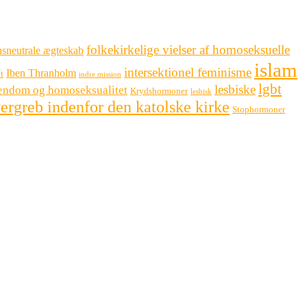
folkekirkelige vielser af homoseksuelle
sneutrale ægteskab
islam
intersektionel feminisme
Iben Thranholm
t
indre mission
lgbt
lesbiske
tendom og homoseksualitet
Krydshormoner
lesbisk
ergreb indenfor den katolske kirke
Stophormoner