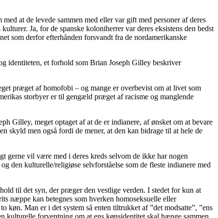
em med at de levede sammen med eller var gift med personer af deres
ulturer. Ja, for de spanske koloniherrer var deres eksistens den bedst
menet som derfor efterhånden forsvandt fra de nordamerikanske
g identiteten, et forhold som Brian Joseph Gilley beskriver
meget præget af homofobi – og mange er overbevist om at livet som
merikas storbyer er til gengæld præget af racisme og manglende
seph Gilley, meget optaget af at de er indianere, af ønsket om at bevare
gen skyld men også fordi de mener, at den kan bidrage til at hele de
eligt gerne vil være med i deres kreds selvom de ikke har nogen
og den kulturelle/religiøse selvforståelse som de fleste indianere med
old til det syn, der præger den vestlige verden. I stedet for kun at
pirits næppe kan betegnes som hverken homoseksuelle eller
 to køn. Man er i det system så enten tiltrukket af ”det modsatte”, ”ens
den kulturelle forventning om at ens kønsidentitet skal hænge sammen