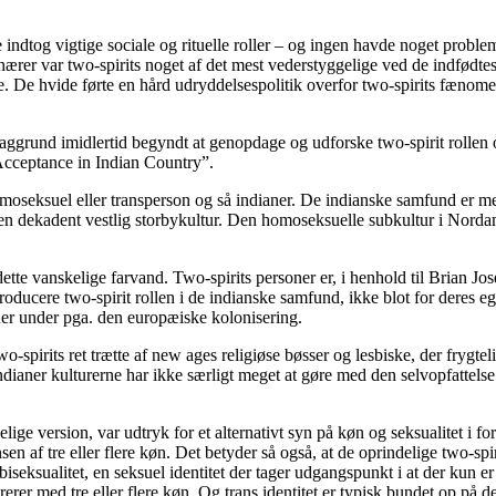
indtog vigtige sociale og rituelle roller – og ingen havde noget probl
rer var two-spirits noget af det mest vederstyggelige ved de indfødtes k
ne. De hvide førte en hård udryddelsespolitik overfor two-spirits fæno
aggrund imidlertid begyndt at genopdage og udforske two-spirit rollen o
cceptance in Indian Country”.
 homoseksuel eller transperson og så indianer. De indianske samfund er 
en dekadent vestlig storbykultur. Den homoseksuelle subkultur i Norda
dette vanskelige farvand. Two-spirits personer er, i henhold til Brian Jo
ntroducere two-spirit rollen i de indianske samfund, ikke blot for deres e
der under pga. den europæiske kolonisering.
wo-spirits ret trætte af new ages religiøse bøsser og lesbiske, der frygt
ianer kulturerne har ikke særligt meget at gøre med den selvopfattelse 
ge version, var udtryk for et alternativt syn på køn og seksualitet i forh
en af tre eller flere køn. Det betyder så også, at de oprindelige two-s
iseksualitet, en seksuel identitet der tager udgangspunkt i at der kun er
rer med tre eller flere køn. Og trans identitet er typisk bundet op på 