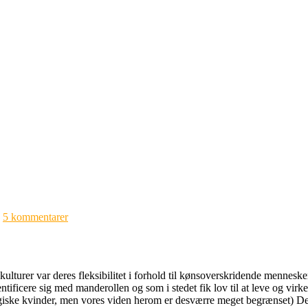
|
5 kommentarer
lturer var deres fleksibilitet i forhold til kønsoverskridende menneske
ntificere sig med manderollen og som i stedet fik lov til at leve og vi
iske kvinder, men vores viden herom er desværre meget begrænset) De 