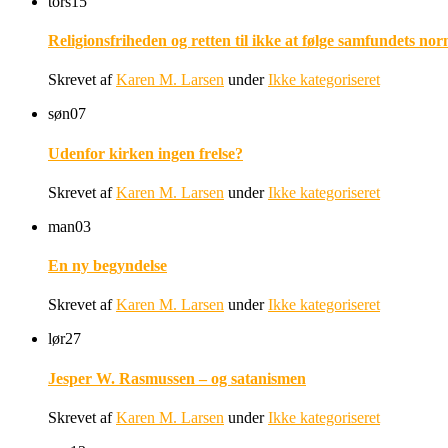
tors
15
Religionsfriheden og retten til ikke at følge samfundets nor
Skrevet af
Karen M. Larsen
under
Ikke kategoriseret
søn
07
Udenfor kirken ingen frelse?
Skrevet af
Karen M. Larsen
under
Ikke kategoriseret
man
03
En ny begyndelse
Skrevet af
Karen M. Larsen
under
Ikke kategoriseret
lør
27
Jesper W. Rasmussen – og satanismen
Skrevet af
Karen M. Larsen
under
Ikke kategoriseret