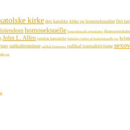
katolske kirke
den katolske kirke og homoseksualitet
Det køn
homoseksuelle
ristendom
Homoægteskabe
homoseksuelle ægteskaber
John L. Allen
n
kris
juridisk kønsskifte
kirkelige vielser af homoseksuelle par
sexov
radikal transaktivisme
ister
radikalfeminisme
radikal feminisme
elle par
bu