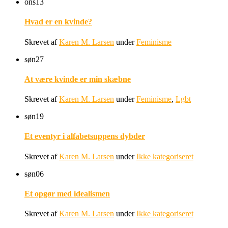
ons
13
Hvad er en kvinde?
Skrevet af
Karen M. Larsen
under
Feminisme
søn
27
At være kvinde er min skæbne
Skrevet af
Karen M. Larsen
under
Feminisme
,
Lgbt
søn
19
Et eventyr i alfabetsuppens dybder
Skrevet af
Karen M. Larsen
under
Ikke kategoriseret
søn
06
Et opgør med idealismen
Skrevet af
Karen M. Larsen
under
Ikke kategoriseret