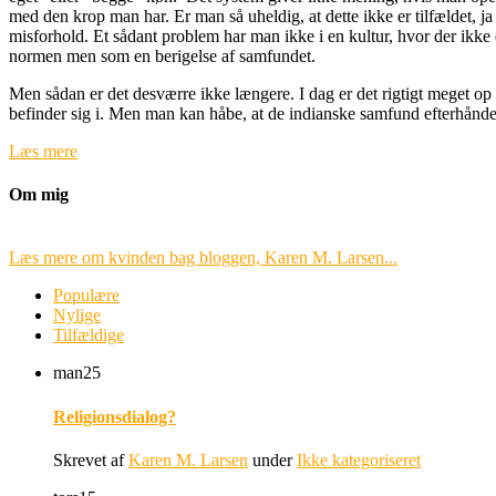
med den krop man har. Er man så uheldig, at dette ikke er tilfældet, j
misforhold. Et sådant problem har man ikke i en kultur, hvor der ikke
normen men som en berigelse af samfundet.
Men sådan er det desværre ikke længere. I dag er det rigtigt meget op
befinder sig i. Men man kan håbe, at de indianske samfund efterhånden
Læs mere
Om mig
Læs mere om kvinden bag bloggen, Karen M. Larsen...
Populære
Nylige
Tilfældige
man
25
Religionsdialog?
Skrevet af
Karen M. Larsen
under
Ikke kategoriseret