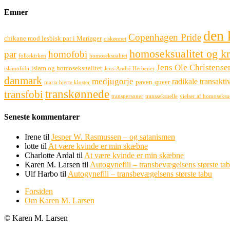
Emner
den 
Copenhagen Pride
chikane mod lesbisk par i Mariager
ciskønnet
homoseksualitet og k
par
homofobi
folkekirken
homoseksualitet
Jens Ole Christense
islam og homoseksualitet
islamofobi
Jens-André Herbener
danmark
medjugorje
radikale transaktiv
paven
queer
maria hjerte kloster
transkønnede
transfobi
transpersoner
transseksuelle
vielser af homoseksu
Seneste kommentarer
Irene
til
Jesper W. Rasmussen – og satanismen
lotte
til
At være kvinde er min skæbne
Charlotte Ardal
til
At være kvinde er min skæbne
Karen M. Larsen
til
Autogynefili – transbevægelsens største ta
Ulf Harbo
til
Autogynefili – transbevægelsens største tabu
Forsiden
Om Karen M. Larsen
© Karen M. Larsen