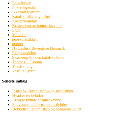
Folkekirken
folkereligiøsitet
Ikke kategoriseret
Katolsk folkereligiøsitet
Klosterskandale
Kristendom og homoseksualitet
Lgbt
Mirakler
neoskolastikken
nonner
Ny Lesbisk Bevægelse Danmark
Religionsdebat
Sexovergreb i den katolske kirke
Thomas J. Csordas
Toksisk religion
Vassula Ryden
Seneste indlæg
Jesper W. Rasmussen – og satanismen
Hvad er en kvinde?
At være kvinde er min skæbne
Et eventyr i alfabetsuppens dybder
Dobbeltspillet om islam og homoseksualitet