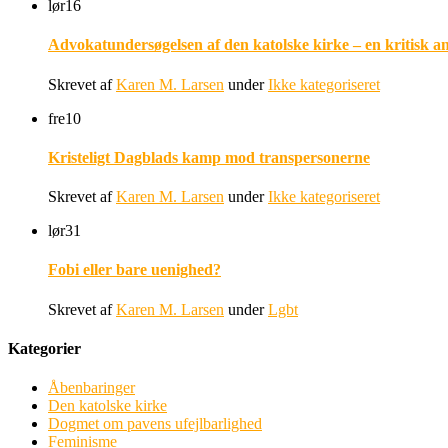
lør
16
Advokatundersøgelsen af den katolske kirke – en kritisk a
Skrevet af
Karen M. Larsen
under
Ikke kategoriseret
fre
10
Kristeligt Dagblads kamp mod transpersonerne
Skrevet af
Karen M. Larsen
under
Ikke kategoriseret
lør
31
Fobi eller bare uenighed?
Skrevet af
Karen M. Larsen
under
Lgbt
Kategorier
Åbenbaringer
Den katolske kirke
Dogmet om pavens ufejlbarlighed
Feminisme