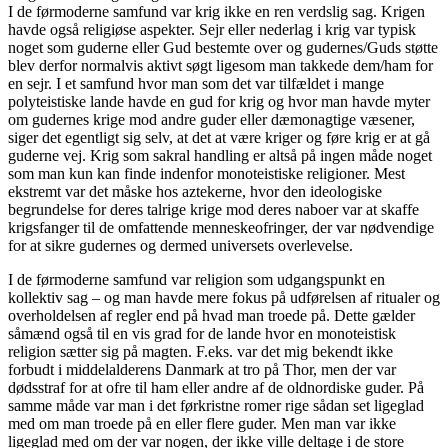
I de førmoderne samfund var krig ikke en ren verdslig sag. Krigen
havde også religiøse aspekter. Sejr eller nederlag i krig var typisk
noget som guderne eller Gud bestemte over og gudernes/Guds støtte
blev derfor normalvis aktivt søgt ligesom man takkede dem/ham for
en sejr. I et samfund hvor man som det var tilfældet i mange
polyteistiske lande havde en gud for krig og hvor man havde myter
om gudernes krige mod andre guder eller dæmonagtige væsener,
siger det egentligt sig selv, at det at være kriger og føre krig er at gå
guderne vej. Krig som sakral handling er altså på ingen måde noget
som man kun kan finde indenfor monoteistiske religioner. Mest
ekstremt var det måske hos aztekerne, hvor den ideologiske
begrundelse for deres talrige krige mod deres naboer var at skaffe
krigsfanger til de omfattende menneskeofringer, der var nødvendige
for at sikre gudernes og dermed universets overlevelse.
I de førmoderne samfund var religion som udgangspunkt en
kollektiv sag – og man havde mere fokus på udførelsen af ritualer og
overholdelsen af regler end på hvad man troede på. Dette gælder
såmænd også til en vis grad for de lande hvor en monoteistisk
religion sætter sig på magten. F.eks. var det mig bekendt ikke
forbudt i middelalderens Danmark at tro på Thor, men der var
dødsstraf for at ofre til ham eller andre af de oldnordiske guder. På
samme måde var man i det førkristne romer rige sådan set ligeglad
med om man troede på en eller flere guder. Men man var ikke
ligeglad med om der var nogen, der ikke ville deltage i de store