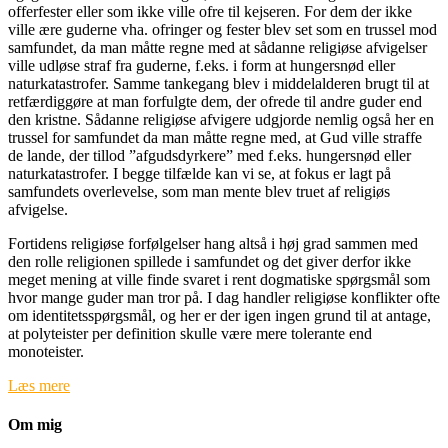
offerfester eller som ikke ville ofre til kejseren. For dem der ikke
ville ære guderne vha. ofringer og fester blev set som en trussel mod
samfundet, da man måtte regne med at sådanne religiøse afvigelser
ville udløse straf fra guderne, f.eks. i form at hungersnød eller
naturkatastrofer. Samme tankegang blev i middelalderen brugt til at
retfærdiggøre at man forfulgte dem, der ofrede til andre guder end
den kristne. Sådanne religiøse afvigere udgjorde nemlig også her en
trussel for samfundet da man måtte regne med, at Gud ville straffe
de lande, der tillod ”afgudsdyrkere” med f.eks. hungersnød eller
naturkatastrofer. I begge tilfælde kan vi se, at fokus er lagt på
samfundets overlevelse, som man mente blev truet af religiøs
afvigelse.
Fortidens religiøse forfølgelser hang altså i høj grad sammen med
den rolle religionen spillede i samfundet og det giver derfor ikke
meget mening at ville finde svaret i rent dogmatiske spørgsmål som
hvor mange guder man tror på. I dag handler religiøse konflikter ofte
om identitetsspørgsmål, og her er der igen ingen grund til at antage,
at polyteister per definition skulle være mere tolerante end
monoteister.
Læs mere
Om mig