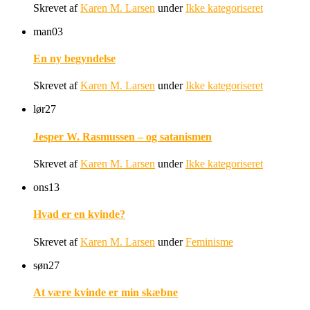
Skrevet af
Karen M. Larsen
under
Ikke kategoriseret
man
03
En ny begyndelse
Skrevet af
Karen M. Larsen
under
Ikke kategoriseret
lør
27
Jesper W. Rasmussen – og satanismen
Skrevet af
Karen M. Larsen
under
Ikke kategoriseret
ons
13
Hvad er en kvinde?
Skrevet af
Karen M. Larsen
under
Feminisme
søn
27
At være kvinde er min skæbne