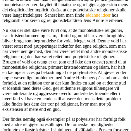
monoteisme er nært knyttet til fanatisme og religiøs aggression mens
det eksplicit eller implicit påstås, at de polyteistiske religioner skulle
være langt fredeligere. Senest kan man finde
sådanne ideer
hos
religionshistorikeren og religionsdebattøren Jens-Andre Herbener.
Nu kan der slet ikke være tvivl om, at de monoteistiske religioner,
især kristendommen og islam, i fortid og nutid har været brugt hhv.
bliver brugt som begrundelse for vold. Meget vold. Denne vold har
været rettet mod grupperinger indenfor den egne religion, som man
har været uenige med, den har været rettet mod andre monoteistiske
religioner og den har været rettet mod polyteistiske religioner.
Brugen af vold og tvang er en (om end ikke den eneste) grund til at
monoteistiske religioner, primært kristendommen og islam, har haft
en kæmpe succes på bekostning af de polyteistiske. Alligevel er der
nogle væsentlige problemer med Andre Herbeners påstand om at det
forhold, at en religion tror at der kun findes en gud og at denne gud
er identisk med deres Gud, gør at denne religions tilhængere vil
være intolerante og aggressive overfor anderledes troende eller i
hvert fald vil have en tendens til at være det, mens dette problem
ikke findes hos dem der tror på religioner, hvor man tror på
eksistensen af mere end en gud.
Der findes nemlig også eksempler på at polyteister har forfulgt folk
med andre religiøse forestillinger. De romerske myndigheder
forfulgte de første kristne. I slutningen af 200-tallets Persien forsøger