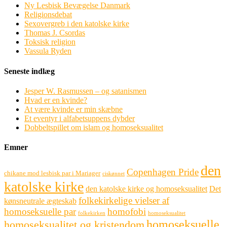
Ny Lesbisk Bevægelse Danmark
Religionsdebat
Sexovergreb i den katolske kirke
Thomas J. Csordas
Toksisk religion
Vassula Ryden
Seneste indlæg
Jesper W. Rasmussen – og satanismen
Hvad er en kvinde?
At være kvinde er min skæbne
Et eventyr i alfabetsuppens dybder
Dobbeltspillet om islam og homoseksualitet
Emner
den
Copenhagen Pride
chikane mod lesbisk par i Mariager
ciskønnet
katolske kirke
den katolske kirke og homoseksualitet
Det
folkekirkelige vielser af
kønsneutrale ægteskab
homoseksuelle par
homofobi
folkekirken
homoseksualitet
homoseksuelle
homoseksualitet og kristendom