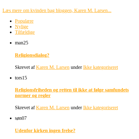
Læs mere om kvinden bag bloggen, Karen M. Larsen...
Populære
Nylige
Tilfældige
man
25
Religionsdialog?
Skrevet af
Karen M. Larsen
under
Ikke kategoriseret
tors
15
Religionsfriheden og retten til ikke at følge samfundets
normer og regler
Skrevet af
Karen M. Larsen
under
Ikke kategoriseret
søn
07
Udenfor kirken ingen frelse?