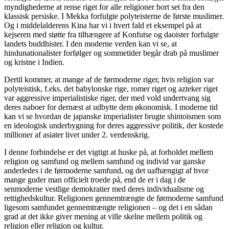
myndighederne at rense riget for alle religioner bort set fra den
klassisk persiske. I Mekka forfulgte polyteisterne de første muslimer.
Og i middelalderens Kina har vi i hvert fald et eksempel på at
kejseren med støtte fra tilhængere af Konfutse og daoister forfulgte
landets buddhister. I den moderne verden kan vi se, at
hindunationalister forfølger og sommetider begår drab på muslimer
og kristne i Indien.
Dertil kommer, at mange af de førmoderne riger, hvis religion var
polyteistisk, f.eks. det babylonske rige, romer riget og azteker riget
var aggressive imperialistiske riger, der med vold undertvang sig
deres naboer for dernæst at udbytte dem økonomisk. I moderne tid
kan vi se hvordan de japanske imperialister brugte shintoismen som
en ideologisk underbygning for deres aggressive politik, der kostede
millioner af asiater livet under 2. verdenskrig.
I denne forbindelse er det vigtigt at huske på, at forholdet mellem
religion og samfund og mellem samfund og individ var ganske
anderledes i de førmoderne samfund, og det uafhængigt af hvor
mange guder man officielt troede på, end de er i dag i de
senmoderne vestlige demokratier med deres individualisme og
rettighedskultur. Religionen gennemtrængte de førmoderne samfund
ligesom samfundet gennemtrængte religionen – og det i en sådan
grad at det ikke giver mening at ville skelne mellem politik og
religion eller religion og kultur.