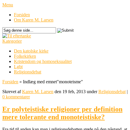
Menu
Forsiden
Om Karen M. Larsen
Kategorier
Den katolske kirke
Folkekirken
Kristendom og homoseksualitet
Lgbt
Religionsdebat
Forsiden
»
Indlæg med emnet
"
monoteisme"
Skrevet af
Karen M. Larsen
den 19 feb, 2013 under
Religionsdebat
|
0 kommentarer
Er polyteistiske religioner per definition
mere tolerante end monoteistiske?
Fra tid til anden kan man i religionsdebatten støde på den påstand, at