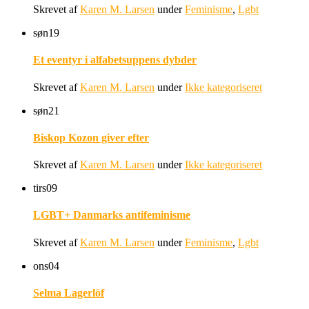
Skrevet af
Karen M. Larsen
under
Feminisme
,
Lgbt
søn
19
Et eventyr i alfabetsuppens dybder
Skrevet af
Karen M. Larsen
under
Ikke kategoriseret
søn
21
Biskop Kozon giver efter
Skrevet af
Karen M. Larsen
under
Ikke kategoriseret
tirs
09
LGBT+ Danmarks antifeminisme
Skrevet af
Karen M. Larsen
under
Feminisme
,
Lgbt
ons
04
Selma Lagerlöf