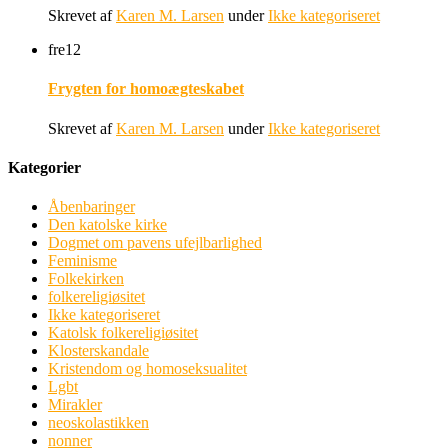
Skrevet af
Karen M. Larsen
under
Ikke kategoriseret
fre
12
Frygten for homoægteskabet
Skrevet af
Karen M. Larsen
under
Ikke kategoriseret
Kategorier
Åbenbaringer
Den katolske kirke
Dogmet om pavens ufejlbarlighed
Feminisme
Folkekirken
folkereligiøsitet
Ikke kategoriseret
Katolsk folkereligiøsitet
Klosterskandale
Kristendom og homoseksualitet
Lgbt
Mirakler
neoskolastikken
nonner