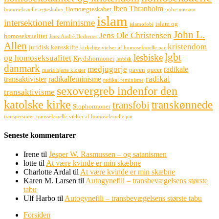
Iben Thranholm
Homoægteskabet
homoseksuelle ægteskaber
indre mission
islam
intersektionel feminisme
islam og
islamofobi
John L.
Jens Ole Christensen
homoseksualitet
Jens-André Herbener
Allen
kristendom
juridisk kønsskifte
kirkelige vielser af homoseksuelle par
lgbt
lesbiske
og homoseksualitet
Krydshormoner
lesbisk
danmark
medjugorje
radikale
paven
queer
maria hjerte kloster
radikal
transaktivister
radikalfeminisme
radikal feminisme
sexovergreb indenfor den
transaktivisme
katolske kirke
transkønnede
transfobi
Stophormoner
transpersoner
transseksuelle
vielser af homoseksuelle par
Seneste kommentarer
Irene
til
Jesper W. Rasmussen – og satanismen
lotte
til
At være kvinde er min skæbne
Charlotte Ardal
til
At være kvinde er min skæbne
Karen M. Larsen
til
Autogynefili – transbevægelsens største
tabu
Ulf Harbo
til
Autogynefili – transbevægelsens største tabu
Forsiden