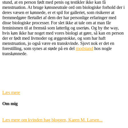
stund, at en person født med penis og testikler ikke kan få
menstruation. At bruge kønsneutrale ord om biologiske forhold der i
deres væsen er kønnede, er et spil for galleriet, som risikerer at
fremmedgøre flertallet af dem der har personlige erfaringer med
disse biologiske processer. For slet ikke at tale om at man får
feminismen til at fremstå som latterlig og useriøs. Og by the way,
hvis køn ikke har noget med vores biologi at gøre, så kan en person
der er født med livmoder og æggestokke, og som har haft
menstruation, jo også være en transkvinde. Sjovt nok er det en
forestilling, som synes at støde på en del
modstand
hos nogle
transkønnede.
Læs mere
Om mig
Læs mere om kvinden bag bloggen, Karen M. Larsen...