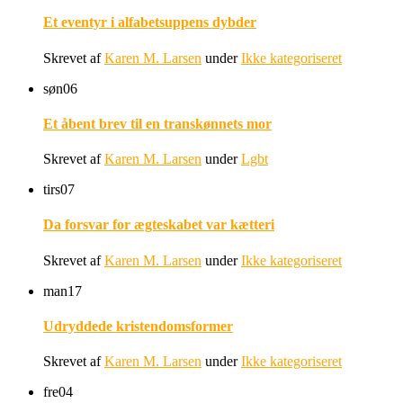
Et eventyr i alfabetsuppens dybder
Skrevet af
Karen M. Larsen
under
Ikke kategoriseret
søn
06
Et åbent brev til en transkønnets mor
Skrevet af
Karen M. Larsen
under
Lgbt
tirs
07
Da forsvar for ægteskabet var kætteri
Skrevet af
Karen M. Larsen
under
Ikke kategoriseret
man
17
Udryddede kristendomsformer
Skrevet af
Karen M. Larsen
under
Ikke kategoriseret
fre
04