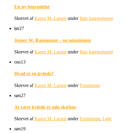
En ny begyndelse
Skrevet af
Karen M. Larsen
under
Ikke kategoriseret
lør
27
Jesper W. Rasmussen – og satanismen
Skrevet af
Karen M. Larsen
under
Ikke kategoriseret
ons
13
Hvad er en kvinde?
Skrevet af
Karen M. Larsen
under
Feminisme
søn
27
At være kvinde er min skæbne
Skrevet af
Karen M. Larsen
under
Feminisme
,
Lgbt
søn
19