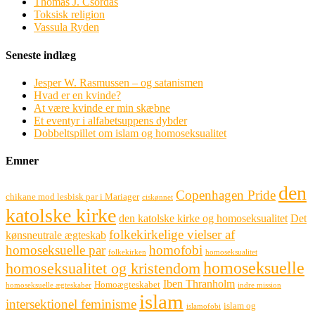
Thomas J. Csordas
Toksisk religion
Vassula Ryden
Seneste indlæg
Jesper W. Rasmussen – og satanismen
Hvad er en kvinde?
At være kvinde er min skæbne
Et eventyr i alfabetsuppens dybder
Dobbeltspillet om islam og homoseksualitet
Emner
den
Copenhagen Pride
chikane mod lesbisk par i Mariager
ciskønnet
katolske kirke
den katolske kirke og homoseksualitet
Det
folkekirkelige vielser af
kønsneutrale ægteskab
homoseksuelle par
homofobi
folkekirken
homoseksualitet
homoseksuelle
homoseksualitet og kristendom
Iben Thranholm
Homoægteskabet
homoseksuelle ægteskaber
indre mission
islam
intersektionel feminisme
islam og
islamofobi