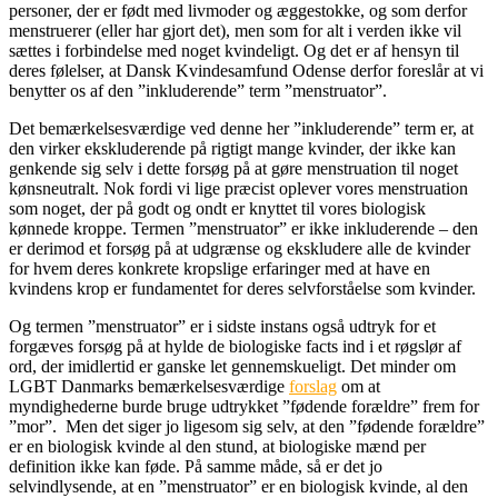
personer, der er født med livmoder og æggestokke, og som derfor
menstruerer (eller har gjort det), men som for alt i verden ikke vil
sættes i forbindelse med noget kvindeligt. Og det er af hensyn til
deres følelser, at Dansk Kvindesamfund Odense derfor foreslår at vi
benytter os af den ”inkluderende” term ”menstruator”.
Det bemærkelsesværdige ved denne her ”inkluderende” term er, at
den virker ekskluderende på rigtigt mange kvinder, der ikke kan
genkende sig selv i dette forsøg på at gøre menstruation til noget
kønsneutralt. Nok fordi vi lige præcist oplever vores menstruation
som noget, der på godt og ondt er knyttet til vores biologisk
kønnede kroppe. Termen ”menstruator” er ikke inkluderende – den
er derimod et forsøg på at udgrænse og ekskludere alle de kvinder
for hvem deres konkrete kropslige erfaringer med at have en
kvindens krop er fundamentet for deres selvforståelse som kvinder.
Og termen ”menstruator” er i sidste instans også udtryk for et
forgæves forsøg på at hylde de biologiske facts ind i et røgslør af
ord, der imidlertid er ganske let gennemskueligt. Det minder om
LGBT Danmarks bemærkelsesværdige
forslag
om at
myndighederne burde bruge udtrykket ”fødende forældre” frem for
”mor”. Men det siger jo ligesom sig selv, at den ”fødende forældre”
er en biologisk kvinde al den stund, at biologiske mænd per
definition ikke kan føde. På samme måde, så er det jo
selvindlysende, at en ”menstruator” er en biologisk kvinde, al den