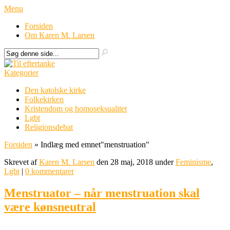
Menu
Forsiden
Om Karen M. Larsen
Kategorier
Den katolske kirke
Folkekirken
Kristendom og homoseksualitet
Lgbt
Religionsdebat
Forsiden
»
Indlæg med emnet
"
menstruation"
Skrevet af
Karen M. Larsen
den 28 maj, 2018 under
Feminisme
,
Lgbt
|
0 kommentarer
Menstruator – når menstruation skal
være kønsneutral