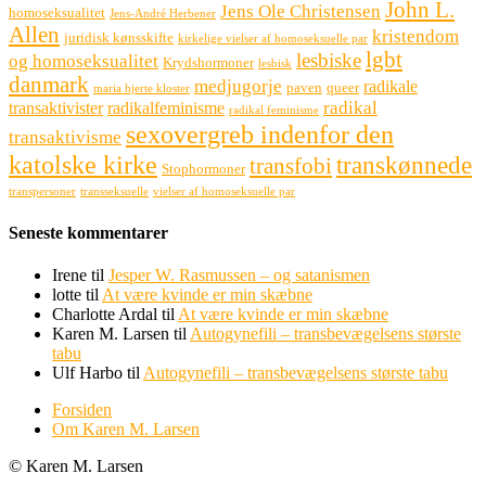
John L.
Jens Ole Christensen
homoseksualitet
Jens-André Herbener
Allen
kristendom
juridisk kønsskifte
kirkelige vielser af homoseksuelle par
lgbt
lesbiske
og homoseksualitet
Krydshormoner
lesbisk
danmark
medjugorje
radikale
paven
queer
maria hjerte kloster
radikal
transaktivister
radikalfeminisme
radikal feminisme
sexovergreb indenfor den
transaktivisme
katolske kirke
transkønnede
transfobi
Stophormoner
transpersoner
transseksuelle
vielser af homoseksuelle par
Seneste kommentarer
Irene
til
Jesper W. Rasmussen – og satanismen
lotte
til
At være kvinde er min skæbne
Charlotte Ardal
til
At være kvinde er min skæbne
Karen M. Larsen
til
Autogynefili – transbevægelsens største
tabu
Ulf Harbo
til
Autogynefili – transbevægelsens største tabu
Forsiden
Om Karen M. Larsen
© Karen M. Larsen