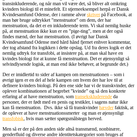
transinkluderende, og når man vil være det, så bliver alt omkring
kvinders biologi til et minefelt. Et stjerneeksempel herpå er Dansk
Kvindesamfund Odense, der i ramme alvor
skriver
på Facebook, at
man bør bruge udtrykket ”menstruator” om dem, der har
menstruation, da det er en inkluderende term. Vi skal nemlig huske
på, at menstruation ikke kun er en ”pige-ting”, men at der også
findes mænd, der har menstruation. (I øvrigt har Dansk
Kvindesamfund Odense med hård hånd fjernet enhver kommentar,
der tog afstand fra logikken i dette opslag. Ud fra deres logik er det
nemlig udtryk for transfobi, at insistere på, at man skal have en
kvindes biologi for at kunne få menstruation. Det er øjensynligt så
selvindlysende logisk, at man end ikke behøver, at begrunde det.)
Der er imidlertid to sider af kampen om menstruationen – som i
øvrigt igen er en del af hele kampen om hvem der har lov til at
definere kvinders biologi. På den ene side har vi de transkvinder, der
oplever kombinationen af begrebet ”kvinde” og så den konkrete
erfaring af at have menstruation, som
transekskluderende
da
personer, der er født med en penis og testikler, i sagens natur ikke
kan få menstruation. Dvs. ikke så få transkvinder
hævder
faktisk, at
de oplever at have menstruationssmerter og man er øjensynligt
transfobisk
, hvis man sætter spørgsmålstegn herved.
Men så er der på den anden side altså transmænd, nonbinære,
genderfluid og diverse andre identitetskategorier som bruges af