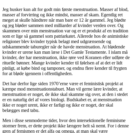
Jeg husker kun alt for godt min første menstruation. Masser af blod,
masser af forvirring og ikke mindst, masser af skam. Egentlig ret
meget at skulle håndtere når man bare er 12 år gammel. Jeg blødte
og jeg bløder sammen med milliarder af kvinder verden over. Og
skammen over min menstruation var og er et produkt af en tradition
som er lige så gammel som patriarkatet. Allerede hos de animistiske
religioner blev kvinder typisk belagt med udgrænsende og
udskammende taburegler når de havde menstruation. At blødende
kvinder er urene kan man læse i Det Gamle Testamente. I islam må
kvinder, der har menstruation, ikke røre ved Koranen eller udføre de
rituelle bønner. Mange kvinder kender til følelsen af at det er lidt
pinligt, at købe bind og tamponer, og endnu flere kender til frygten
for at bløde igennem i offentligheden.
Det har derfor lige siden 1970’erne være et feministisk projekt at
kæmpe mod menstruationstabuet. Man vil gerne lære kvinder, at
menstruation er noget, de ikke skal skamme sig over, at den i stedet
er en naturlig del af vores biologi. Budskabet er, at menstruation
ikke er noget urent, ikke er farligt og ikke er noget, der skal
belægges med tabu.
Men i disse senmoderne tider, hvor den intersektionelle feminisme
stormer frem, er dette projekt ikke længere helt så nemt. For i denne
gren af femismen er det alfa og omega, at man skal være