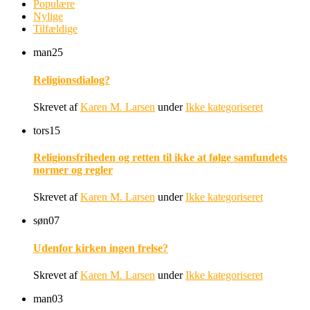
Populære
Nylige
Tilfældige
man
25
Religionsdialog?
Skrevet af
Karen M. Larsen
under
Ikke kategoriseret
tors
15
Religionsfriheden og retten til ikke at følge samfundets
normer og regler
Skrevet af
Karen M. Larsen
under
Ikke kategoriseret
søn
07
Udenfor kirken ingen frelse?
Skrevet af
Karen M. Larsen
under
Ikke kategoriseret
man
03