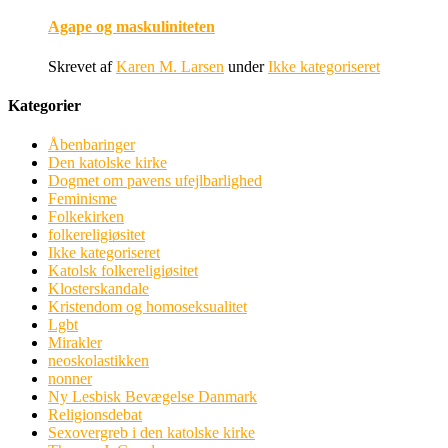
Agape og maskuliniteten
Skrevet af
Karen M. Larsen
under
Ikke kategoriseret
Kategorier
Åbenbaringer
Den katolske kirke
Dogmet om pavens ufejlbarlighed
Feminisme
Folkekirken
folkereligiøsitet
Ikke kategoriseret
Katolsk folkereligiøsitet
Klosterskandale
Kristendom og homoseksualitet
Lgbt
Mirakler
neoskolastikken
nonner
Ny Lesbisk Bevægelse Danmark
Religionsdebat
Sexovergreb i den katolske kirke