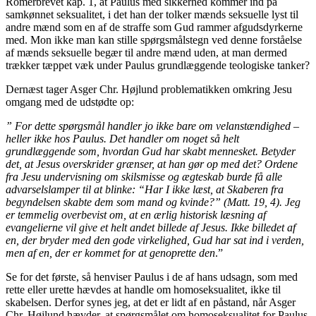
Romerbrevet kap. 1, at Paulus med sikkerhed kommer ind på
samkønnet seksualitet, i det han der tolker mænds seksuelle lyst til
andre mænd som en af de straffe som Gud rammer afgudsdyrkerne
med. Mon ikke man kan stille spørgsmålstegn ved denne forståelse
af mænds seksuelle begær til andre mænd uden, at man dermed
trækker tæppet væk under Paulus grundlæggende teologiske tanker?
Dernæst tager Asger Chr. Højlund problematikken omkring Jesu
omgang med de udstødte op:
” For dette spørgsmål handler jo ikke bare om velanstændighed –
heller ikke hos Paulus. Det handler om noget så helt
grundlæggende som, hvordan Gud har skabt mennesket. Betyder
det, at Jesus overskrider grænser, at han gør op med det? Ordene
fra Jesu undervisning om skilsmisse og ægteskab burde få alle
advarselslamper til at blinke: “Har I ikke læst, at Skaberen fra
begyndelsen skabte dem som mand og kvinde?” (Matt. 19, 4). Jeg
er temmelig overbevist om, at en ærlig historisk læsning af
evangelierne vil give et helt andet billede af Jesus. Ikke billedet af
en, der bryder med den gode virkelighed, Gud har sat ind i verden,
men af en, der er kommet for at genoprette den
.”
Se for det første, så henviser Paulus i de af hans udsagn, som med
rette eller urette hævdes at handle om homoseksualitet, ikke til
skabelsen. Derfor synes jeg, at det er lidt af en påstand, når Asger
Chr. Højlund hævder, at spørgsmålet om homoseksualitet for Paulus