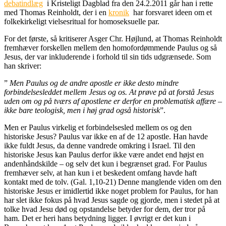
debatindlæg
i Kristeligt Dagblad fra den 24.2.2011 går han i rette
med Thomas Reinholdt, der i en
kronik
har forsvaret ideen om et
folkekirkeligt vielsesritual for homoseksuelle par.
For det første, så kritiserer Asger Chr. Højlund, at Thomas Reinholdt
fremhæver forskellen mellem den homofordømmende Paulus og så
Jesus, der var inkluderende i forhold til sin tids udgrænsede. Som
han skriver:
”
Men Paulus og de andre apostle er ikke desto mindre
forbindelsesleddet mellem Jesus og os. At prøve på at forstå Jesus
uden om og på tværs af apostlene er derfor en problematisk affære –
ikke bare teologisk, men i høj grad også historisk
”.
Men er Paulus virkelig et forbindelsesled mellem os og den
historiske Jesus? Paulus var ikke en af de 12 apostle. Han havde
ikke fuldt Jesus, da denne vandrede omkring i Israel. Til den
historiske Jesus kan Paulus derfor ikke være andet end højst en
andenhåndskilde – og selv det kun i begrænset grad. For Paulus
fremhæver selv, at han kun i et beskedent omfang havde haft
kontakt med de tolv. (Gal. 1,10-21) Denne manglende viden om den
historiske Jesus er imidlertid ikke noget problem for Paulus, for han
har slet ikke fokus på hvad Jesus sagde og gjorde, men i stedet på at
tolke hvad Jesu død og opstandelse betyder for dem, der tror på
ham. Det er heri hans betydning ligger. I øvrigt er det kun i