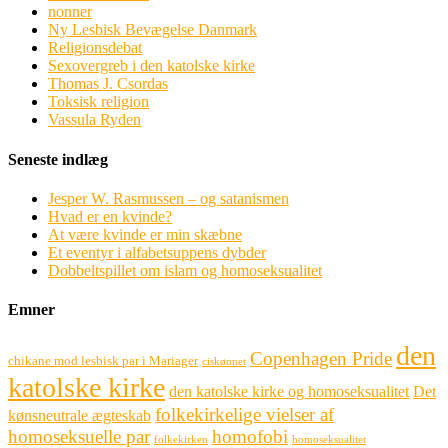
nonner
Ny Lesbisk Bevægelse Danmark
Religionsdebat
Sexovergreb i den katolske kirke
Thomas J. Csordas
Toksisk religion
Vassula Ryden
Seneste indlæg
Jesper W. Rasmussen – og satanismen
Hvad er en kvinde?
At være kvinde er min skæbne
Et eventyr i alfabetsuppens dybder
Dobbeltspillet om islam og homoseksualitet
Emner
den
Copenhagen Pride
chikane mod lesbisk par i Mariager
ciskønnet
katolske kirke
den katolske kirke og homoseksualitet
Det
folkekirkelige vielser af
kønsneutrale ægteskab
homoseksuelle par
homofobi
folkekirken
homoseksualitet