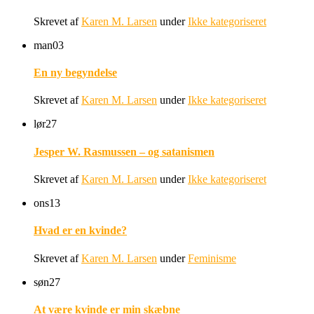
Skrevet af
Karen M. Larsen
under
Ikke kategoriseret
man
03
En ny begyndelse
Skrevet af
Karen M. Larsen
under
Ikke kategoriseret
lør
27
Jesper W. Rasmussen – og satanismen
Skrevet af
Karen M. Larsen
under
Ikke kategoriseret
ons
13
Hvad er en kvinde?
Skrevet af
Karen M. Larsen
under
Feminisme
søn
27
At være kvinde er min skæbne