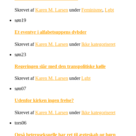
Skrevet af
Karen M. Larsen
under
Feminisme
,
Lgbt
søn
19
Et eventyr i alfabetsuppens dybder
Skrevet af
Karen M. Larsen
under
Ikke kategoriseret
søn
23
Regeringen slår med den transpolitiske kølle
Skrevet af
Karen M. Larsen
under
Lgbt
søn
07
Udenfor kirken ingen frelse?
Skrevet af
Karen M. Larsen
under
Ikke kategoriseret
tors
06
Også heteroseksuelle har ret til ægteskab og børn