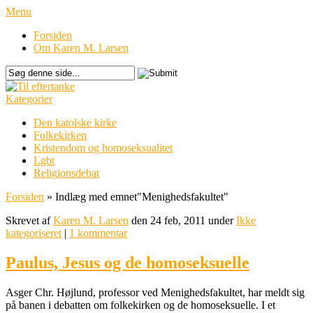
Menu
Forsiden
Om Karen M. Larsen
Kategorier
Den katolske kirke
Folkekirken
Kristendom og homoseksualitet
Lgbt
Religionsdebat
Forsiden
»
Indlæg med emnet
"
Menighedsfakultet"
Skrevet af
Karen M. Larsen
den 24 feb, 2011 under
Ikke
kategoriseret
|
1 kommentar
Paulus, Jesus og de homoseksuelle
Asger Chr. Højlund, professor ved Menighedsfakultet, har meldt sig
på banen i debatten om folkekirken og de homoseksuelle. I et