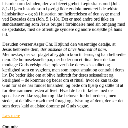
historien om kvinden, der var blevet grebet i ægteskabsbrud (Joh.
8,1-11)- en historie som i øvrigt ikke er dokumenteret i de ældste
håndskrifter – og så i historien om helbredelsen af den syge mand
ved Betesdas dam (Joh. 5,1-18). Det er med andre ord ikke en
standartsætning som Jesus brugte i forbindelse med sin omgang med
de spedalske, med de offentlige syndere og andre udstødte på hans
tid.
Desuden overser Asger Chr. Højlund den væsentlige detalje, at
Jesus helbredte dem,
der ønskede at blive helbredt af ham
.
Mennesker, der var plaget af sygdom kom til Jesus, og han helbredte
dem. De homoseksuelle par, der beder om et ritual hvor de kan
modtage Guds velsignelse, oplever ikke deres seksualitet og
kærlighed som en sygdom, men som noget smukt og centralt i deres
liv. De beder ikke om at blive helbredt for deres seksualitet og
kærlighed – de kommer og beder om et ritual, hvor de kan takke
Gud for at de har fundet hinanden, og bede om hjælp og støtte til at
forblive sammen resten af livet. Hvad de har til fælles med de
spedalske er ikke sygdom og ikke behovet for helbredelse, men i
stedet, at de bliver mødt med foragt og afvisning af dem, der ser det
som deres kald at afsige domme på Guds vegne.
Læs mere
Om mig