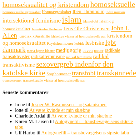
homoseksuelle
homoseksualitet og kristendom
Iben Thranholm
Homoægteskabet
homoseksuelle ægteskaber
indre mission
islam
intersektionel feminisme
islam og
islamofobi
John L.
Jens Ole Christensen
homoseksualitet
Jens-André Herbener
Allen
kristendom
juridisk kønsskifte
kirkelige vielser af homoseksuelle par
lgbt
lesbiske
og homoseksualitet
Krydshormoner
lesbisk
danmark
medjugorje
radikale
paven
queer
maria hjerte kloster
radikal
transaktivister
radikalfeminisme
radikal feminisme
sexovergreb indenfor den
transaktivisme
katolske kirke
transkønnede
transfobi
Stophormoner
transpersoner
transseksuelle
vielser af homoseksuelle par
Seneste kommentarer
Irene
til
Jesper W. Rasmussen – og satanismen
lotte
til
At være kvinde er min skæbne
Charlotte Ardal
til
At være kvinde er min skæbne
Karen M. Larsen
til
Autogynefili – transbevægelsens største
tabu
Ulf Harbo
til
Autogynefili – transbevægelsens største tabu