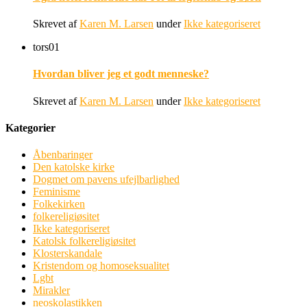
Skrevet af
Karen M. Larsen
under
Ikke kategoriseret
tors
01
Hvordan bliver jeg et godt menneske?
Skrevet af
Karen M. Larsen
under
Ikke kategoriseret
Kategorier
Åbenbaringer
Den katolske kirke
Dogmet om pavens ufejlbarlighed
Feminisme
Folkekirken
folkereligiøsitet
Ikke kategoriseret
Katolsk folkereligiøsitet
Klosterskandale
Kristendom og homoseksualitet
Lgbt
Mirakler
neoskolastikken