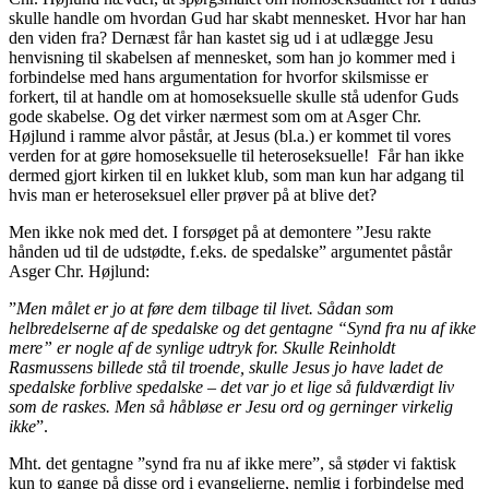
skulle handle om hvordan Gud har skabt mennesket. Hvor har han
den viden fra? Dernæst får han kastet sig ud i at udlægge Jesu
henvisning til skabelsen af mennesket, som han jo kommer med i
forbindelse med hans argumentation for hvorfor skilsmisse er
forkert, til at handle om at homoseksuelle skulle stå udenfor Guds
gode skabelse. Og det virker nærmest som om at Asger Chr.
Højlund i ramme alvor påstår, at Jesus (bl.a.) er kommet til vores
verden for at gøre homoseksuelle til heteroseksuelle! Får han ikke
dermed gjort kirken til en lukket klub, som man kun har adgang til
hvis man er heteroseksuel eller prøver på at blive det?
Men ikke nok med det. I forsøget på at demontere ”Jesu rakte
hånden ud til de udstødte, f.eks. de spedalske” argumentet påstår
Asger Chr. Højlund:
”
Men målet er jo at føre dem tilbage til livet. Sådan som
helbredelserne af de spedalske og det gentagne “Synd fra nu af ikke
mere” er nogle af de synlige udtryk for. Skulle Reinholdt
Rasmussens billede stå til troende, skulle Jesus jo have ladet de
spedalske forblive spedalske – det var jo et lige så fuldværdigt liv
som de raskes. Men så håbløse er Jesu ord og gerninger virkelig
ikke
”.
Mht. det gentagne ”synd fra nu af ikke mere”, så støder vi faktisk
kun to gange på disse ord i evangelierne, nemlig i forbindelse med