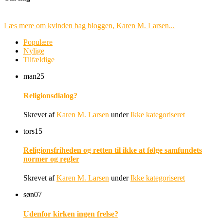
Læs mere om kvinden bag bloggen, Karen M. Larsen...
Populære
Nylige
Tilfældige
man
25
Religionsdialog?
Skrevet af
Karen M. Larsen
under
Ikke kategoriseret
tors
15
Religionsfriheden og retten til ikke at følge samfundets
normer og regler
Skrevet af
Karen M. Larsen
under
Ikke kategoriseret
søn
07
Udenfor kirken ingen frelse?