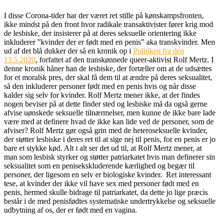
I disse Corona-tider har der været ret stille på kønskampsfronten,
ikke mindst på den front hvor radikale transaktivister fører krig mod
de lesbiske, der insisterer på at deres seksuelle orientering ikke
inkluderer ”kvinder der er født med en penis” aka transkvinder. Men
ud af det blå dukker der så en kronik op i
Politiken fra den
13.5.2020
, forfattet af den transkønnede queer-aktivist Rolf Mertz. I
denne kronik håner han de lesbiske, der fortæller om at de udsættes
for et moralsk pres, der skal få dem til at ændre på deres seksualitet,
så den inkluderer personer født med en penis hvis og når disse
kalder sig selv for kvinder. Rolf Mertz mener ikke, at der findes
nogen beviser på at dette finder sted og lesbiske må da også gerne
afvise uønskede seksuelle tilnærmelser, men kunne de ikke bare lade
være med at definere hvad de ikke kan lide ved de personer, som de
afviser? Rolf Mertz gør også grin med de heteroseksuelle kvinder,
der støtter lesbiske i deres ret til at sige nej til penis, for en penis er jo
bare et stykke kød. Alt i alt ser det ud til, at Rolf Mertz mener, at
man som lesbisk styrker og støtter patriarkatet hvis man definerer sin
seksualitet som en penisekskluderende kærlighed og begær til
personer, der ligesom en selv er biologiske kvinder. Ret interessant
tese, at kvinder der ikke vil have sex med personer født med en
penis, hermed skulle bidrage til patriarkatet, da dette jo lige præcis
består i de med penisfødtes systematiske undertrykkelse og seksuelle
udbytning af os, der er født med en vagina.