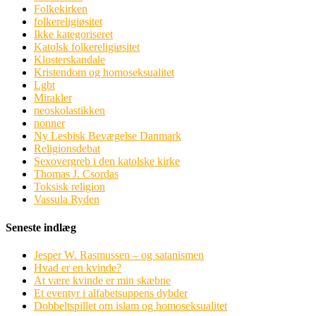
Folkekirken
folkereligiøsitet
Ikke kategoriseret
Katolsk folkereligiøsitet
Klosterskandale
Kristendom og homoseksualitet
Lgbt
Mirakler
neoskolastikken
nonner
Ny Lesbisk Bevægelse Danmark
Religionsdebat
Sexovergreb i den katolske kirke
Thomas J. Csordas
Toksisk religion
Vassula Ryden
Seneste indlæg
Jesper W. Rasmussen – og satanismen
Hvad er en kvinde?
At være kvinde er min skæbne
Et eventyr i alfabetsuppens dybder
Dobbeltspillet om islam og homoseksualitet