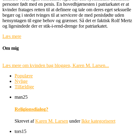
personer født med en penis. En hovedhjørnesten i patriarkatet er at
kvinder fratages retten til at definere og tale om deres eget seksuelle
begær og i stedet tvinges til at servicere de med penisfødte uden
hensyntagen til egne behov og grænser. Så det er faktisk Rolf Mertz
og ligesindede der er stik-i-rend-drenge for patriarkatet.
Læs mere
Om mig
Læs mere om kvinden bag bloggen, Karen M. Larsen...
Populære
Nylige
Tilfældige
man
25
Religionsdialog?
Skrevet af
Karen M. Larsen
under
Ikke kategoriseret
tors
15