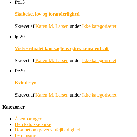
fre
13
Skabelse, lov og foranderlighed
Skrevet af
Karen M. Larsen
under
Ikke kategoriseret
lør
20
Vielsesritualet kan sagtens gøres kønsneutralt
Skrevet af
Karen M. Larsen
under
Ikke kategoriseret
fre
29
Kvindesyn
Skrevet af
Karen M. Larsen
under
Ikke kategoriseret
Kategorier
Åbenbaringer
Den katolske kirke
Dogmet om pavens ufejlbarlighed
Feminisme