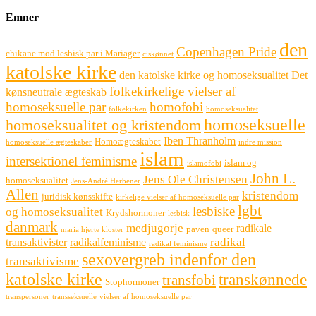
Emner
den
Copenhagen Pride
chikane mod lesbisk par i Mariager
ciskønnet
katolske kirke
den katolske kirke og homoseksualitet
Det
folkekirkelige vielser af
kønsneutrale ægteskab
homoseksuelle par
homofobi
folkekirken
homoseksualitet
homoseksuelle
homoseksualitet og kristendom
Iben Thranholm
Homoægteskabet
homoseksuelle ægteskaber
indre mission
islam
intersektionel feminisme
islam og
islamofobi
John L.
Jens Ole Christensen
homoseksualitet
Jens-André Herbener
Allen
kristendom
juridisk kønsskifte
kirkelige vielser af homoseksuelle par
lgbt
lesbiske
og homoseksualitet
Krydshormoner
lesbisk
danmark
medjugorje
radikale
paven
queer
maria hjerte kloster
radikal
transaktivister
radikalfeminisme
radikal feminisme
sexovergreb indenfor den
transaktivisme
katolske kirke
transkønnede
transfobi
Stophormoner
transpersoner
transseksuelle
vielser af homoseksuelle par