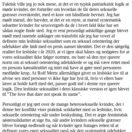
Faktisk ville jeg jo nok mene, at det er en typisk patriarkalsk logik at
møde kvinder, der fortæller om hvordan de får deres seksuelle
grænser overskredet, med et krav om håndfaste beviser. Jeg har
mødt mænd, der hævder, at det er en myte, at mænd systematisk
udsætter kvinder for sexovergreb da de i hvert fald ikke har set
sådan nogle finde sted. Jeg er rent personligt adskillige gange blevet
mødt med rasende anklager om transfobi når jeg har vovet af
definere min lesbiske seksualitet som en seksuel orientering der
udelukker alle født med en penis uanset identitet. Det er den sørgelig
realitet for lesbiske i år 2020, at vi igen skal hånes og nedgøres for at
vores seksualitet ikke følger normen, nu bare så den nye queere
norm om at seksuel orientering udelukkede er og må være rettet mod
en persons kønsidentitet og intet må have at gøre med personens
medfødte krop. At Rolf Mertz allernådigst giver os lesbiske lov til at
afvise sex med personer vi ikke lige har lyst til, hvis vi ellers bare
lærer at holde kæft med det, passer godt ind i denne nye queere
logik. Den lesbiske seksualitet i dens klassiske version er igen blevet
til ”The love that dare not speak its name”.
Personligt er jeg rørt over de mange heteroseksuelle kvinder, der i
denne her konflikt viser praktisk solidaritet med os lesbiske, hvis
seksuelle orientering står under beskydning. Det er ægte feministisk
søstersolidaritet at sige fra, når andre kvinders seksuelle grænser
bliver forsøgt nedbrudt og når kvinder igen fratages retten til at
definere vores egen seksualitet også når den systematisk udelukker