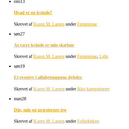
ons
13
Hvad er en kvinde?
Skrevet af
Karen M. Larsen
under
Feminisme
søn
27
At være kvinde er min skæbne
Skrevet af
Karen M. Larsen
under
Feminisme
,
Lgbt
søn
19
Et eventyr i alfabetsuppens dybder
Skrevet af
Karen M. Larsen
under
Ikke kategoriseret
man
28
Din, min og præsternes tro
Skrevet af
Karen M. Larsen
under
Folkekirken