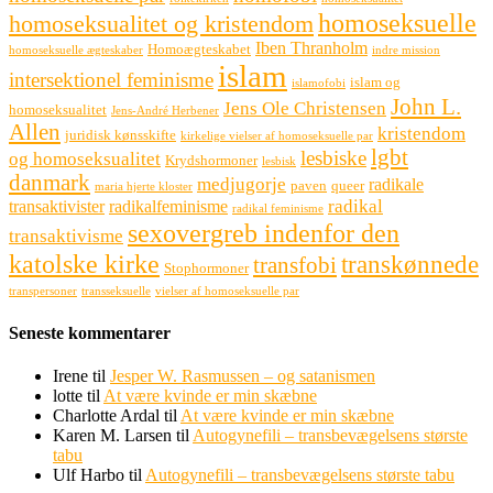
homoseksuelle
homoseksualitet og kristendom
Iben Thranholm
Homoægteskabet
homoseksuelle ægteskaber
indre mission
islam
intersektionel feminisme
islam og
islamofobi
John L.
Jens Ole Christensen
homoseksualitet
Jens-André Herbener
Allen
kristendom
juridisk kønsskifte
kirkelige vielser af homoseksuelle par
lgbt
lesbiske
og homoseksualitet
Krydshormoner
lesbisk
danmark
medjugorje
radikale
paven
queer
maria hjerte kloster
radikal
transaktivister
radikalfeminisme
radikal feminisme
sexovergreb indenfor den
transaktivisme
katolske kirke
transkønnede
transfobi
Stophormoner
transpersoner
transseksuelle
vielser af homoseksuelle par
Seneste kommentarer
Irene
til
Jesper W. Rasmussen – og satanismen
lotte
til
At være kvinde er min skæbne
Charlotte Ardal
til
At være kvinde er min skæbne
Karen M. Larsen
til
Autogynefili – transbevægelsens største
tabu
Ulf Harbo
til
Autogynefili – transbevægelsens største tabu