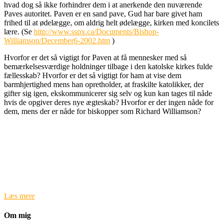
hvad dog så ikke forhindrer dem i at anerkende den nuværende
Paves autoritet. Paven er en sand pave, Gud har bare givet ham
frihed til at ødelægge, om aldrig helt ødelægge, kirken med koncilets
lære. (Se
http://www.sspx.ca/Documents/Bishop-
Williamson/December6-2002.htm
)
Hvorfor er det så vigtigt for Paven at få mennesker med så
bemærkelsesværdige holdninger tilbage i den katolske kirkes fulde
fællesskab? Hvorfor er det så vigtigt for ham at vise dem
barmhjertighed mens han opretholder, at fraskilte katolikker, der
gifter sig igen, ekskommunicerer sig selv og kun kan tages til nåde
hvis de opgiver deres nye ægteskab? Hvorfor er der ingen nåde for
dem, mens der er nåde for biskopper som Richard Williamson?
Læs mere
Om mig