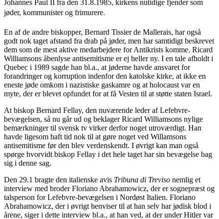
Johannes Paul II fra den 31.8.1985, kirkens nutidige fjender som
jøder, kommunister og frimurere.
En af de andre biskopper,
Bernard Tissier de Mallerais, har også
godt nok taget afstand fra drab på jøder, men har samtidigt beskrevet
dem som de mest aktive medarbejdere for Antikrists komme.
Ricard
Williamsons åbenlyse antisemitisme er ej heller ny. I en tale afholdt i
Quebec i 1989 sagde han bl.a., at jøderne havde ansvaret for
forandringer og korruption indenfor den katolske kirke, at ikke en
eneste jøde omkom i nazistiske gaskamre og at holocaust var en
myte, der er blevet opfundet for at få Vesten til at støtte staten Israel.
At biskop Bernard Fellay, den nuværende leder af Lefebvre-
bevægelsen, så nu går ud og beklager Ricard Williamsons nylige
bemærkninger til svensk tv virker derfor noget utroværdigt. Han
havde ligesom haft tid nok til at gøre noget ved Willamsons
antisemitisme før den blev verdenskendt. I øvrigt kan man også
spørge hvorvidt biskop Fellay i det hele taget har sin bevægelse bag
sig i denne sag.
Den 29.1 bragte den italienske avis
Tribuna di Treviso
nemlig et
interview med broder
Floriano Abrahamowicz, der er sognepræst og
talsperson for Lefebvre-bevægelsen i Nordøst Italien. Floriano
Abrahamowicz, der i øvrigt henviser til at han selv har jødisk blod i
årene, siger i dette interview bl.a., at han ved, at der under Hitler var