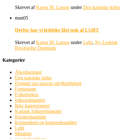
Skrevet af
Karen M. Larsen
under
Den katolske kirke
man
05
Derfor har vi lesbiske fået nok af LGBT
Skrevet af
Karen M. Larsen
under
Lgbt
,
Ny Lesbisk
Bevægelse Danmark
Kategorier
Åbenbaringer
Den katolske kirke
Dogmet om pavens ufejlbarlighed
Feminisme
Folkekirken
folkereligiøsitet
Ikke kategoriseret
Katolsk folkereligiøsitet
Klosterskandale
Kristendom og homoseksualitet
Lgbt
Mirakler