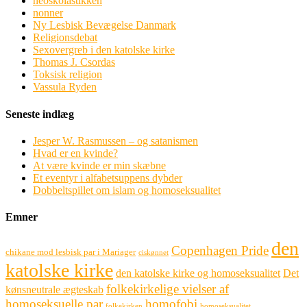
neoskolastikken
nonner
Ny Lesbisk Bevægelse Danmark
Religionsdebat
Sexovergreb i den katolske kirke
Thomas J. Csordas
Toksisk religion
Vassula Ryden
Seneste indlæg
Jesper W. Rasmussen – og satanismen
Hvad er en kvinde?
At være kvinde er min skæbne
Et eventyr i alfabetsuppens dybder
Dobbeltspillet om islam og homoseksualitet
Emner
den
Copenhagen Pride
chikane mod lesbisk par i Mariager
ciskønnet
katolske kirke
den katolske kirke og homoseksualitet
Det
folkekirkelige vielser af
kønsneutrale ægteskab
homoseksuelle par
homofobi
folkekirken
homoseksualitet