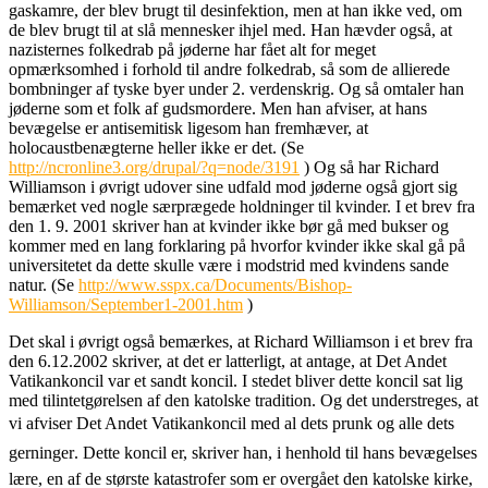
gaskamre, der blev brugt til desinfektion, men at han ikke ved, om
de blev brugt til at slå mennesker ihjel med. Han hævder også, at
nazisternes folkedrab på jøderne har fået alt for meget
opmærksomhed i forhold til andre folkedrab, så som de allierede
bombninger af tyske byer under 2. verdenskrig. Og så omtaler han
jøderne som et folk af gudsmordere. Men han afviser, at hans
bevægelse er antisemitisk ligesom han fremhæver, at
holocaustbenægterne heller ikke er det. (Se
http://ncronline3.org/drupal/?q=node/3191
)
Og så har Richard
Williamson i øvrigt udover sine udfald mod jøderne også gjort sig
bemærket ved nogle særprægede holdninger til kvinder. I et brev fra
den 1. 9. 2001 skriver han at kvinder ikke bør gå med bukser og
kommer med en lang forklaring på hvorfor kvinder ikke skal gå på
universitetet da dette skulle være i modstrid med kvindens sande
natur. (Se
http://www.sspx.ca/Documents/Bishop-
Williamson/September1-2001.htm
)
Det skal i øvrigt også bemærkes, at Richard Williamson i et brev fra
den 6.12.2002 skriver, at det er latterligt, at antage, at Det Andet
Vatikankoncil var et sandt koncil. I stedet bliver dette koncil sat lig
med tilintetgørelsen af den katolske tradition. Og det understreges, at
vi afviser Det Andet Vatikankoncil med al dets prunk og alle dets
gerninger. Dette koncil er, skriver han, i henhold til hans bevægelses
lære, en af de største katastrofer som er overgået den katolske kirke,