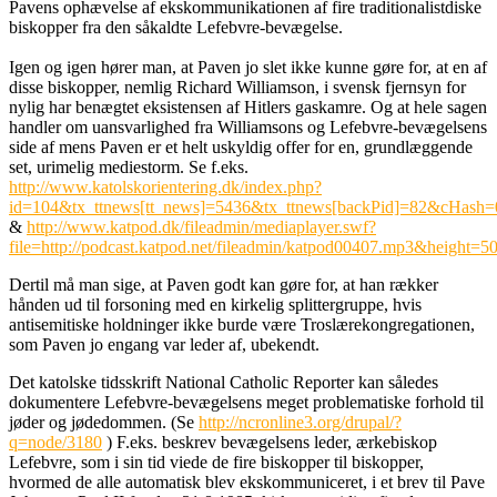
Pavens ophævelse af ekskommunikationen af fire traditionalistdiske
biskopper fra den såkaldte Lefebvre-bevægelse.
Igen og igen hører man, at Paven jo slet ikke kunne gøre for, at en af
disse biskopper, nemlig Richard Williamson, i svensk fjernsyn for
nylig har benægtet eksistensen af Hitlers gaskamre. Og at hele sagen
handler om uansvarlighed fra Williamsons og Lefebvre-bevægelsens
side af mens Paven er et helt uskyldig offer for en, grundlæggende
set, urimelig mediestorm. Se f.eks.
http://www.katolskorientering.dk/index.php?
id=104&tx_ttnews[tt_news]=5436&tx_ttnews[backPid]=82&cHash
&
http://www.katpod.dk/fileadmin/mediaplayer.swf?
file=http://podcast.katpod.net/fileadmin/katpod00407.mp3&height
Dertil må man sige, at Paven godt kan gøre for, at han rækker
hånden ud til forsoning med en kirkelig splittergruppe, hvis
antisemitiske holdninger ikke burde være Troslærekongregationen,
som Paven jo engang var leder af, ubekendt.
Det katolske tidsskrift National Catholic Reporter kan således
dokumentere Lefebvre-bevægelsens meget problematiske forhold til
jøder og jødedommen. (Se
http://ncronline3.org/drupal/?
q=node/3180
) F.eks. beskrev bevægelsens leder, ærkebiskop
Lefebvre, som i sin tid viede de fire biskopper til biskopper,
hvormed de alle automatisk blev ekskommuniceret, i et brev til Pave