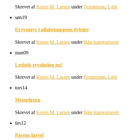
Skrevet af
Karen M. Larsen
under
Feminisme
,
Lgbt
søn
19
Et eventyr i alfabetsuppens dybder
Skrevet af
Karen M. Larsen
under
Ikke kategoriseret
man
09
Lesbisk revolution nu!
Skrevet af
Karen M. Larsen
under
Feminisme
,
Lgbt
tors
14
Messedreng
Skrevet af
Karen M. Larsen
under
Ikke kategoriseret
tirs
12
Pavens farvel