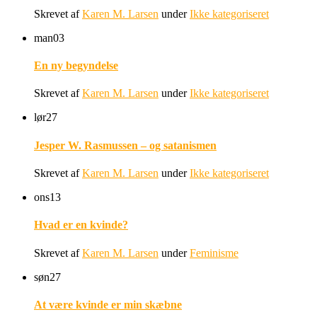
Skrevet af
Karen M. Larsen
under
Ikke kategoriseret
man
03
En ny begyndelse
Skrevet af
Karen M. Larsen
under
Ikke kategoriseret
lør
27
Jesper W. Rasmussen – og satanismen
Skrevet af
Karen M. Larsen
under
Ikke kategoriseret
ons
13
Hvad er en kvinde?
Skrevet af
Karen M. Larsen
under
Feminisme
søn
27
At være kvinde er min skæbne