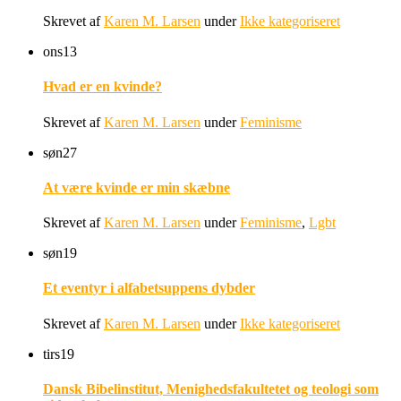
Skrevet af
Karen M. Larsen
under
Ikke kategoriseret
ons
13
Hvad er en kvinde?
Skrevet af
Karen M. Larsen
under
Feminisme
søn
27
At være kvinde er min skæbne
Skrevet af
Karen M. Larsen
under
Feminisme
,
Lgbt
søn
19
Et eventyr i alfabetsuppens dybder
Skrevet af
Karen M. Larsen
under
Ikke kategoriseret
tirs
19
Dansk Bibelinstitut, Menighedsfakultetet og teologi som