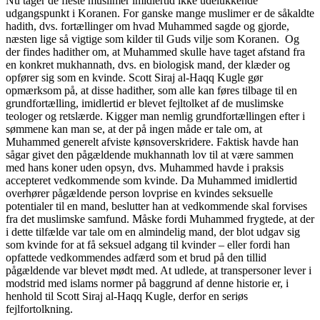
Nu tager de fleste muslimer imidlertid ikke udelukkende
udgangspunkt i Koranen. For ganske mange muslimer er de såkaldte
hadith, dvs. fortællinger om hvad Muhammed sagde og gjorde,
næsten lige så vigtige som kilder til Guds vilje som Koranen. Og
der findes hadither om, at Muhammed skulle have taget afstand fra
en konkret mukhannath, dvs. en biologisk mand, der klæder og
opfører sig som en kvinde. Scott Siraj al-Haqq Kugle gør
opmærksom på, at disse hadither, som alle kan føres tilbage til en
grundfortælling, imidlertid er blevet fejltolket af de muslimske
teologer og retslærde. Kigger man nemlig grundfortællingen efter i
sømmene kan man se, at der på ingen måde er tale om, at
Muhammed generelt afviste kønsoverskridere. Faktisk havde han
sågar givet den pågældende mukhannath lov til at være sammen
med hans koner uden opsyn, dvs. Muhammed havde i praksis
accepteret vedkommende som kvinde. Da Muhammed imidlertid
overhører pågældende person lovprise en kvindes seksuelle
potentialer til en mand, beslutter han at vedkommende skal forvises
fra det muslimske samfund. Måske fordi Muhammed frygtede, at der
i dette tilfælde var tale om en almindelig mand, der blot udgav sig
som kvinde for at få seksuel adgang til kvinder – eller fordi han
opfattede vedkommendes adfærd som et brud på den tillid
pågældende var blevet mødt med. At udlede, at transpersoner lever i
modstrid med islams normer på baggrund af denne historie er, i
henhold til Scott Siraj al-Haqq Kugle, derfor en seriøs
fejlfortolkning.