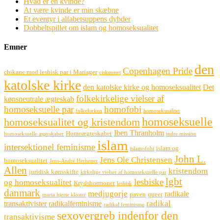
Hvad er en kvinde?
At være kvinde er min skæbne
Et eventyr i alfabetsuppens dybder
Dobbeltspillet om islam og homoseksualitet
Emner
den
Copenhagen Pride
chikane mod lesbisk par i Mariager
ciskønnet
katolske kirke
den katolske kirke og homoseksualitet
Det
folkekirkelige vielser af
kønsneutrale ægteskab
homoseksuelle par
homofobi
folkekirken
homoseksualitet
homoseksuelle
homoseksualitet og kristendom
Iben Thranholm
Homoægteskabet
homoseksuelle ægteskaber
indre mission
islam
intersektionel feminisme
islam og
islamofobi
John L.
Jens Ole Christensen
homoseksualitet
Jens-André Herbener
Allen
kristendom
juridisk kønsskifte
kirkelige vielser af homoseksuelle par
lgbt
lesbiske
og homoseksualitet
Krydshormoner
lesbisk
danmark
medjugorje
radikale
paven
queer
maria hjerte kloster
radikal
transaktivister
radikalfeminisme
radikal feminisme
sexovergreb indenfor den
transaktivisme