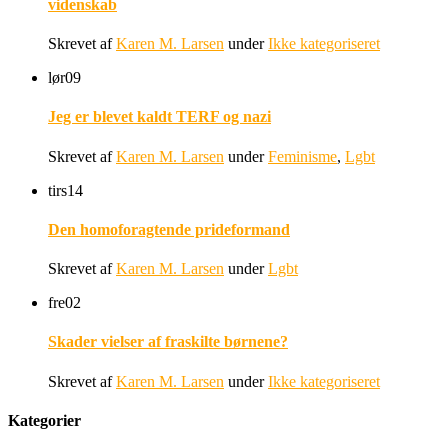
videnskab
Skrevet af
Karen M. Larsen
under
Ikke kategoriseret
lør
09
Jeg er blevet kaldt TERF og nazi
Skrevet af
Karen M. Larsen
under
Feminisme
,
Lgbt
tirs
14
Den homoforagtende prideformand
Skrevet af
Karen M. Larsen
under
Lgbt
fre
02
Skader vielser af fraskilte børnene?
Skrevet af
Karen M. Larsen
under
Ikke kategoriseret
Kategorier