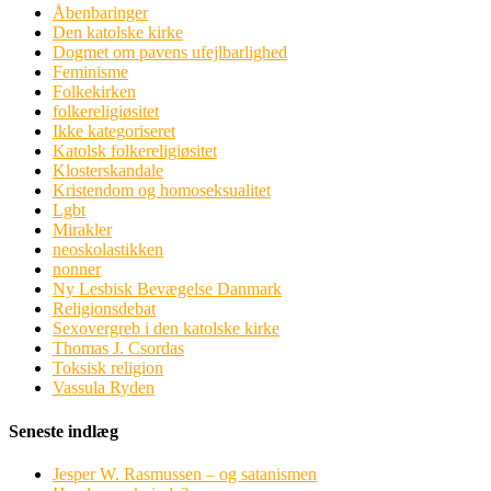
Åbenbaringer
Den katolske kirke
Dogmet om pavens ufejlbarlighed
Feminisme
Folkekirken
folkereligiøsitet
Ikke kategoriseret
Katolsk folkereligiøsitet
Klosterskandale
Kristendom og homoseksualitet
Lgbt
Mirakler
neoskolastikken
nonner
Ny Lesbisk Bevægelse Danmark
Religionsdebat
Sexovergreb i den katolske kirke
Thomas J. Csordas
Toksisk religion
Vassula Ryden
Seneste indlæg
Jesper W. Rasmussen – og satanismen