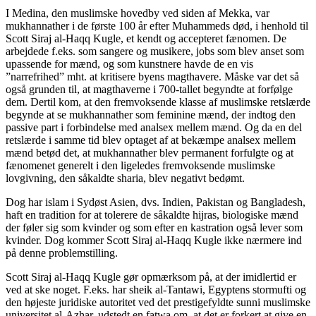
I Medina, den muslimske hovedby ved siden af Mekka, var
mukhannather i de første 100 år efter Muhammeds død, i henhold til
Scott Siraj al-Haqq Kugle, et kendt og accepteret fænomen. De
arbejdede f.eks. som sangere og musikere, jobs som blev anset som
upassende for mænd, og som kunstnere havde de en vis
”narrefrihed” mht. at kritisere byens magthavere. Måske var det så
også grunden til, at magthaverne i 700-tallet begyndte at forfølge
dem. Dertil kom, at den fremvoksende klasse af muslimske retslærde
begynde at se mukhannather som feminine mænd, der indtog den
passive part i forbindelse med analsex mellem mænd. Og da en del
retslærde i samme tid blev optaget af at bekæmpe analsex mellem
mænd betød det, at mukhannather blev permanent forfulgte og at
fænomenet generelt i den ligeledes fremvoksende muslimske
lovgivning, den såkaldte sharia, blev negativt bedømt.
Dog har islam i Sydøst Asien, dvs. Indien, Pakistan og Bangladesh,
haft en tradition for at tolerere de såkaldte hijras, biologiske mænd
der føler sig som kvinder og som efter en kastration også lever som
kvinder. Dog kommer Scott Siraj al-Haqq Kugle ikke nærmere ind
på denne problemstilling.
Scott Siraj al-Haqq Kugle gør opmærksom på, at der imidlertid er
ved at ske noget. F.eks. har sheik al-Tantawi, Egyptens stormufti og
den højeste juridiske autoritet ved det prestigefyldte sunni muslimske
universitet al-Azhar, udstedt en fatwa om, at det er forkert at give en