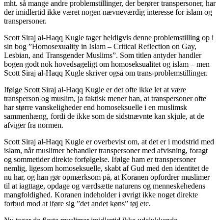
mht. så mange andre problemstillinger, der berører transpersoner, har
der imidlertid ikke været nogen nævneværdig interesse for islam og
transpersoner.
Scott Siraj al-Haqq Kugle tager heldigvis denne problemstilling op i
sin bog ”Homosexuality in Islam – Critical Reflection on Gay,
Lesbian, and Transgender Muslims”. Som titlen antyder handler
bogen godt nok hovedsageligt om homoseksualitet og islam – men
Scott Siraj al-Haqq Kugle skriver også om trans-problemstillinger.
Ifølge Scott Siraj al-Haqq Kugle er det ofte ikke let at være
transperson og muslim, ja faktisk mener han, at transpersoner ofte
har større vanskeligheder end homoseksuelle i en muslimsk
sammenhæng, fordi de ikke som de sidstnævnte kan skjule, at de
afviger fra normen.
Scott Siraj al-Haqq Kugle er overbevist om, at det er i modstrid med
islam, når muslimer behandler transpersoner med afvisning, foragt
og sommetider direkte forfølgelse. Ifølge ham er transpersoner
nemlig, ligesom homoseksuelle, skabt af Gud med den identitet de
nu har, og han gør opmærksom på, at Koranen opfordrer muslimer
til at iagttage, opdage og værdsætte naturens og menneskehedens
mangfoldighed. Koranen indeholder i øvrigt ikke noget direkte
forbud mod at iføre sig ”det andet køns” tøj etc.