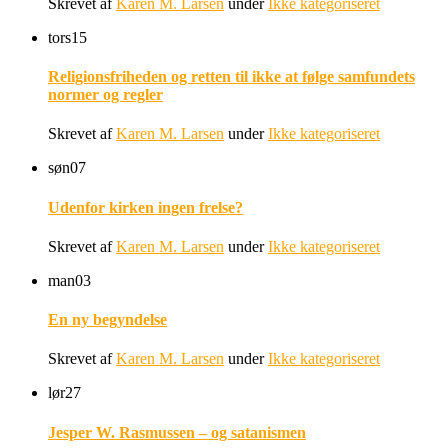
Skrevet af
Karen M. Larsen
under
Ikke kategoriseret
tors
15
Religionsfriheden og retten til ikke at følge samfundets
normer og regler
Skrevet af
Karen M. Larsen
under
Ikke kategoriseret
søn
07
Udenfor kirken ingen frelse?
Skrevet af
Karen M. Larsen
under
Ikke kategoriseret
man
03
En ny begyndelse
Skrevet af
Karen M. Larsen
under
Ikke kategoriseret
lør
27
Jesper W. Rasmussen – og satanismen