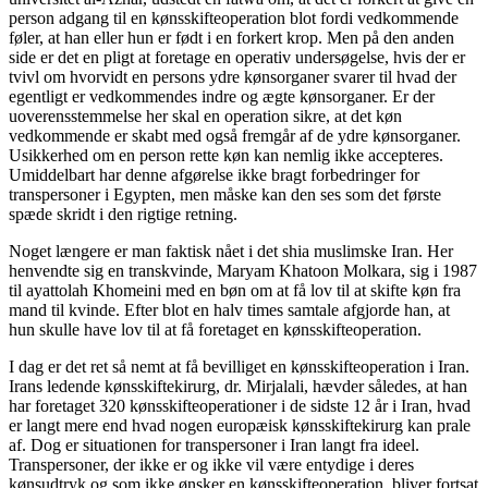
person adgang til en kønsskifteoperation blot fordi vedkommende
føler, at han eller hun er født i en forkert krop. Men på den anden
side er det en pligt at foretage en operativ undersøgelse, hvis der er
tvivl om hvorvidt en persons ydre kønsorganer svarer til hvad der
egentligt er vedkommendes indre og ægte kønsorganer. Er der
uoverensstemmelse her skal en operation sikre, at det køn
vedkommende er skabt med også fremgår af de ydre kønsorganer.
Usikkerhed om en person rette køn kan nemlig ikke accepteres.
Umiddelbart har denne afgørelse ikke bragt forbedringer for
transpersoner i Egypten, men måske kan den ses som det første
spæde skridt i den rigtige retning.
Noget længere er man faktisk nået i det shia muslimske Iran. Her
henvendte sig en transkvinde, Maryam Khatoon Molkara, sig i 1987
til ayattolah Khomeini med en bøn om at få lov til at skifte køn fra
mand til kvinde. Efter blot en halv times samtale afgjorde han, at
hun skulle have lov til at få foretaget en kønsskifteoperation.
I dag er det ret så nemt at få bevilliget en kønsskifteoperation i Iran.
Irans ledende kønsskiftekirurg, dr. Mirjalali, hævder således, at han
har foretaget 320 kønsskifteoperationer i de sidste 12 år i Iran, hvad
er langt mere end hvad nogen europæisk kønsskiftekirurg kan prale
af. Dog er situationen for transpersoner i Iran langt fra ideel.
Transpersoner, der ikke er og ikke vil være entydige i deres
kønsudtryk og som ikke ønsker en kønsskifteoperation, bliver fortsat