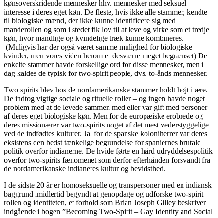
kønsoverskridende mennesker hhv. mennesker med seksuel
interesse i deres eget køn. De fleste, hvis ikke alle stammer, kendte
til biologiske mænd, der ikke kunne identificere sig med
manderollen og som i stedet fik lov til at leve og virke som et tredje
køn, hvor mandlige og kvindelige træk kunne kombineres.
(Muligvis har der også været samme mulighed for biologiske
kvinder, men vores viden herom er desværre meget begrænset) De
enkelte stammer havde forskellige ord for disse mennesker, men i
dag kaldes de typisk for two-spirit people, dvs. to-ånds mennesker.
Two-spirits blev hos de nordamerikanske stammer holdt højt i ære.
De indtog vigtige sociale og rituelle roller – og ingen havde noget
problem med at de levede sammen med eller var gift med personer
af deres eget biologiske køn. Men for de europæiske erobrede og
deres missionærer var two-spirits noget af det mest vederstyggelige
ved de indfødtes kulturer. Ja, for de spanske koloniherrer var deres
eksistens den bedst tænkelige begrundelse for spaniernes brutale
politik overfor indianerne. De hvide førte en hård udryddelsespolitik
overfor two-spirits fænomenet som derfor efterhånden forsvandt fra
de nordamerikanske indianeres kultur og bevidsthed.
I de sidste 20 år er homoseksuelle og transpersoner med en indiansk
baggrund imidlertid begyndt at genopdage og udforske two-spirit
rollen og identiteten, et forhold som Brian Joseph Gilley beskriver
indgående i bogen ”Becoming Two-Spirit – Gay Identity and Social