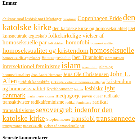
Emner
den
Copenhagen Pride
chikane mod lesbisk par i Mariager
ciskønnet
katolske kirke
den katolske kirke og homoseksualitet
Det
folkekirkelige vielser af
kønsneutrale ægteskab
homoseksuelle par
homofobi
folkekirken
homoseksualitet
homoseksuelle
homoseksualitet og kristendom
Iben Thranholm
Homoægteskabet
homoseksuelle ægteskaber
indre mission
islam
intersektionel feminisme
islam og
islamofobi
John L.
Jens Ole Christensen
homoseksualitet
Jens-André Herbener
Allen
kristendom
juridisk kønsskifte
kirkelige vielser af homoseksuelle par
lgbt
lesbiske
og homoseksualitet
Krydshormoner
lesbisk
danmark
medjugorje
radikale
paven
queer
maria hjerte kloster
radikal
transaktivister
radikalfeminisme
radikal feminisme
sexovergreb indenfor den
transaktivisme
katolske kirke
transkønnede
transfobi
Stophormoner
transpersoner
transseksuelle
vielser af homoseksuelle par
Seneste kommentarer