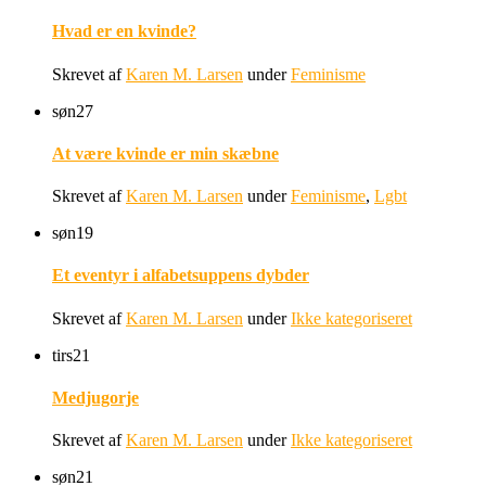
Hvad er en kvinde?
Skrevet af
Karen M. Larsen
under
Feminisme
søn
27
At være kvinde er min skæbne
Skrevet af
Karen M. Larsen
under
Feminisme
,
Lgbt
søn
19
Et eventyr i alfabetsuppens dybder
Skrevet af
Karen M. Larsen
under
Ikke kategoriseret
tirs
21
Medjugorje
Skrevet af
Karen M. Larsen
under
Ikke kategoriseret
søn
21