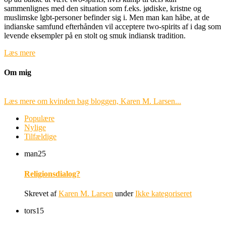
sammenlignes med den situation som f.eks. jødiske, kristne og
muslimske lgbt-personer befinder sig i. Men man kan håbe, at de
indianske samfund efterhånden vil acceptere two-spirits af i dag som
levende eksempler på en stolt og smuk indiansk tradition.
Læs mere
Om mig
Læs mere om kvinden bag bloggen, Karen M. Larsen...
Populære
Nylige
Tilfældige
man
25
Religionsdialog?
Skrevet af
Karen M. Larsen
under
Ikke kategoriseret
tors
15