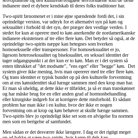
selvopfattelse og den kulturelle/religiøse selvforståelse som de fleste
indianere med et dybere kendskab til deres folks traditioner har.
Two-spirit fænomenet er i mine øjne spændende fordi det, i sin
oprindelige version, var udtryk for et alternativt syn på køn og
seksualitet i forhold til det syn, der præger den vestlige verden. I
stedet for kun at operere med to køn anerkendte de nordamerikanske
indianere eksistensen af tre eller flere køn. Det betyder så også, at de
oprindelige two-spirits næppe kan betegnes som hverken
homoseksuelle eller transpersoner. For homoseksualitet er jo,
ligesom heteroseksualitet og biseksualitet, en seksuel identitet der
tager udgangspunkt i at der kun er to køn. Man er i det system så
enten tiltrukket af ”det modsatte”, ”ens eget” eller ”begge” køn. Det
system giver ikke mening, hvis man opererer med tre eller flere køn.
Og trans identitet er typisk bundet op på den kulturelle forventning
om at ens kønsidentitet skal hænge sammen med den krop man har.
Er man så uheldig, at dette ikke er tilfældet, ja så er man transkønnet
og har måske brug for en eller anden grad af hormonbehandling
eller kirurgiske indgreb for at korrigere dette misforhold. Et sådant
problem har man ikke i en kultur, hvor der ikke er nogen
forventning om at krop og køn behøver at skulle hænge sammen.
Two-spirits blev jo oprindeligt ikke set som en afvigelse fra normen
men som en berigelse af samfundet.
Men sådan er det desværre ikke længere. I dag er det rigtigt meget
op ad bakke at være two-spirits, hvis kamp til dels kan