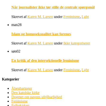
Når journalister ikke tør stille de centrale spørgsmål
Skrevet af
Karen M. Larsen
under
Feminisme
,
Lgbt
man
28
Islam og homoseksualitet kan forenes
Skrevet af
Karen M. Larsen
under
Ikke kategoriseret
søn
02
En kritik af den intersektionelle feminisme
Skrevet af
Karen M. Larsen
under
Feminisme
,
Lgbt
Kategorier
Åbenbaringer
Den katolske kirke
Dogmet om pavens ufejlbarlighed
Feminisme
Folkekirken