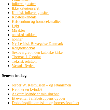
folkereligiøsitet
Ikke kategoriseret
Katolsk folkereligiøsitet
Klosterskandale
Kristendom og homoseksualitet
Lgbt
Mirakler
neoskolastikken
nonner
Ny Lesbisk Bevægelse Danmark
Religionsdebat
Sexovergreb i den katolske kirke
Thomas J. Csordas
Toksisk religion
Vassula Ryden
Seneste indlæg
Jesper W. Rasmussen – og satanismen
Hvad er en kvinde?
At være kvinde er min skæbne
Et eventyr i alfabetsuppens dybder
Dobbeltspillet om islam og homoseksualitet