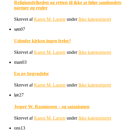
Religionsfriheden og retten til ikke at følge samfundets
normer og regler
Skrevet af
Karen M. Larsen
under
Ikke kategoriseret
søn
07
Udenfor kirken ingen frelse?
Skrevet af
Karen M. Larsen
under
Ikke kategoriseret
man
03
En ny begyndelse
Skrevet af
Karen M. Larsen
under
Ikke kategoriseret
lør
27
Jesper W. Rasmussen – og satanismen
Skrevet af
Karen M. Larsen
under
Ikke kategoriseret
ons
13