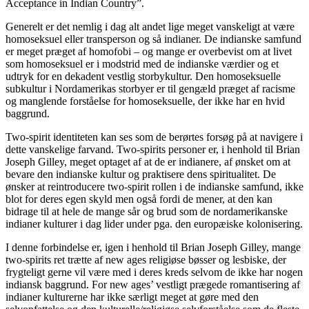
Acceptance in Indian Country”.
Generelt er det nemlig i dag alt andet lige meget vanskeligt at være
homoseksuel eller transperson og så indianer. De indianske samfund
er meget præget af homofobi – og mange er overbevist om at livet
som homoseksuel er i modstrid med de indianske værdier og et
udtryk for en dekadent vestlig storbykultur. Den homoseksuelle
subkultur i Nordamerikas storbyer er til gengæld præget af racisme
og manglende forståelse for homoseksuelle, der ikke har en hvid
baggrund.
Two-spirit identiteten kan ses som de berørtes forsøg på at navigere i
dette vanskelige farvand. Two-spirits personer er, i henhold til Brian
Joseph Gilley, meget optaget af at de er indianere, af ønsket om at
bevare den indianske kultur og praktisere dens spiritualitet. De
ønsker at reintroducere two-spirit rollen i de indianske samfund, ikke
blot for deres egen skyld men også fordi de mener, at den kan
bidrage til at hele de mange sår og brud som de nordamerikanske
indianer kulturer i dag lider under pga. den europæiske kolonisering.
I denne forbindelse er, igen i henhold til Brian Joseph Gilley, mange
two-spirits ret trætte af new ages religiøse bøsser og lesbiske, der
frygteligt gerne vil være med i deres kreds selvom de ikke har nogen
indiansk baggrund. For new ages’ vestligt prægede romantisering af
indianer kulturerne har ikke særligt meget at gøre med den