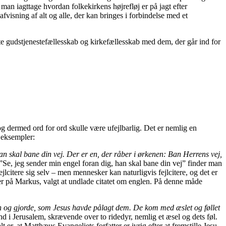
man iagttage hvordan folkekirkens højrefløj er på jagt efter
afvisning af alt og alle, der kan bringes i forbindelse med et
ægte gudstjenestefællesskab og kirkefællesskab med dem, der går ind for
og dermed ord for ord skulle være ufejlbarlig. Det er nemlig en
 eksempler:
an skal bane din vej. Der er en, der råber i ørkenen: Ban Herrens vej,
3. ”Se, jeg sender min engel foran dig, han skal bane din vej” finder man
jlcitere sig selv – men mennesker kan naturligvis fejlcitere, og det er
ygger på Markus, valgt at undlade citatet om englen. På denne måde
n og gjorde, som Jesus havde pålagt dem. De kom med æslet og føllet
 ind i Jerusalem, skrævende over to ridedyr, nemlig et æsel og dets føl.
r, at Matthæus Evangeliets forfatter er ivrig efter at fremstille Jesu