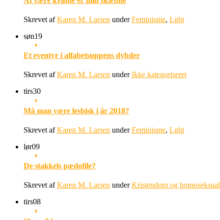
At være kvinde er min skæbne
Skrevet af
Karen M. Larsen
under
Feminisme
,
Lgbt
søn
19
Et eventyr i alfabetsuppens dybder
Skrevet af
Karen M. Larsen
under
Ikke kategoriseret
tirs
30
Må man være lesbisk i år 2018?
Skrevet af
Karen M. Larsen
under
Feminisme
,
Lgbt
lør
09
De stakkels pædofile?
Skrevet af
Karen M. Larsen
under
Kristendom og homoseksuali
tirs
08