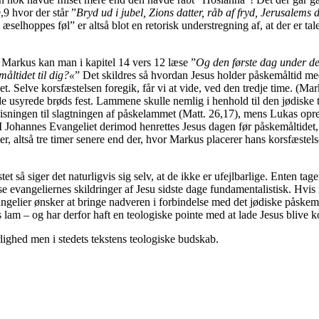
,9 hvor der står ”
Bryd ud i jubel, Zions datter, råb af fryd, Jerusalems d
æselhoppes føl” er altså blot en retorisk understregning af, at der er ta
I Markus kan man i kapitel 14 vers 12 læse ”
Og den første dag under de
åltidet til dig?«
” Det skildres så hvordan Jesus holder påskemåltid med
t. Selve korsfæstelsen foregik, får vi at vide, ved den tredje time. (Mark
 usyrede brøds fest. Lammene skulle nemlig i henhold til den jødiske tr
nvisningen til slagtningen af påskelammet (Matt. 26,17), mens Lukas opr
t. I Johannes Evangeliet derimod henrettes Jesus dagen før påskemåltide
imer, altså tre timer senere end der, hvor Markus placerer hans korsfæst
 så siger det naturligvis sig selv, at de ikke er ufejlbarlige. Enten tag
æse evangeliernes skildringer af Jesu sidste dage fundamentalistisk. Hv
gelier ønsker at bringe nadveren i forbindelse med det jødiske påskemålt
s lam – og har derfor haft en teologiske pointe med at lade Jesus blive
arlighed men i stedets tekstens teologiske budskab.