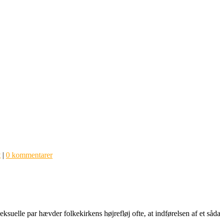
t
|
0 kommentarer
ksuelle par hævder folkekirkens højrefløj ofte, at indførelsen af et sådan