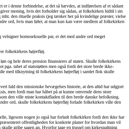
t er i denne forbindelse, at det så hævdes, at indførelsen af et sådant
iver mening, hvis det forholder sig sådan, at folkekirken hidtil i sin
 mht. den rituelle praksis (jeg tænker her på kvindelige præster, vielse
 andre ord, hvis man føler, at man kun kan være medlem af folkekirken
 og velsigner homoseksuelle par, er det med andre ord meget
re folkekirkens højrefløj.
 løn og hele deres pension finansieres af staten. Skulle folkekirkens
t pga. tabet af statsstøtten men også fordi det store brede ikke-
le med tilknytning til folkekirkens højrefløj i samlet flok skulle
ert fald den missionske bevægelses historie, at den altid har udgjort
praksis, men fordi man har håbet på at kunne omvende dens store
gesom den ville miste kontaktfladen til den brede danske befolkning.
dre ord, skulle folkekirkens højrefløj forlade folkekirken ville den
elle, ligesom nogen jo også har forladt folkekirken fordi den ikke har
r præsenteret offentligheden for konkrete planer for hvordan man vil
 skulle gribe sagen an. Hvorfor tage en trussel om kirkespaltning