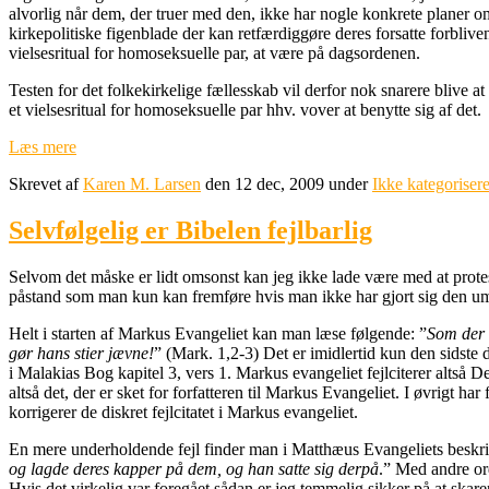
alvorlig når dem, der truer med den, ikke har nogle konkrete planer om
kirkepolitiske figenblade der kan retfærdiggøre deres forsatte forbliven
vielsesritual for homoseksuelle par, at være på dagsordenen.
Testen for det folkekirkelige fællesskab vil derfor nok snarere blive a
et vielsesritual for homoseksuelle par hhv. vover at benytte sig af det.
Læs mere
Skrevet af
Karen M. Larsen
den 12 dec, 2009 under
Ikke kategorisere
Selvfølgelig er Bibelen fejlbarlig
Selvom det måske er lidt omsonst kan jeg ikke lade være med at protest
påstand som man kun kan fremføre hvis man ikke har gjort sig den u
Helt i starten af Markus Evangeliet kan man læse følgende: ”
Som der 
gør hans stier jævne!
” (Mark. 1,2-3) Det er imidlertid kun den sidste d
i Malakias Bog kapitel 3, vers 1. Markus evangeliet fejlciterer altså D
altså det, der er sket for forfatteren til Markus Evangeliet. I øvrigt 
korrigerer de diskret fejlcitatet i Markus evangeliet.
En mere underholdende fejl finder man i Matthæus Evangeliets beskriv
og lagde deres kapper på dem, og han satte sig derpå
.” Med andre ord
Hvis det virkelig var foregået sådan er jeg temmelig sikker på at skare