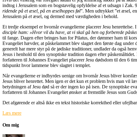
indtog i Jerusalem som en bogstavelig opfyldelse af et udsagn i Zak. 9
ridende på et æsel, på en æselhoppes føl
”. Men udtrykket ”et æsel, en 
Jerusalem på
et
æsel, og dermed med værdigheden i behold.
Et tredje eksempel er hvornår evangelierne placerer Jesu henrettelse. 
disciple ham: »Hvor vil du have, at vi skal gå hen og forberede påskem
til fange. Dagen efter bringes han for Pilatus, der dømmer ham til korse
Evangeliet hævder, at påskelammet blev slagtet den første dag under de
generelt har mere styr på de jødiske traditioner, undlader da også he
Jesus i henhold til den synoptiske tradition dagen efter påskemåltide
forfatteren til Johannes Evangeliet placerer Jesu dødsdom til den 6 t
tidspunkt hvor lammene blev slagtet i templet.
Når evangelierne er indbyrdes uenige om hvornår Jesus bliver korsfæstet
Jesus bliver henrettet. Men igen er det kun et problem hvis man vil l
betydningen af Jesu død så er der ingen ko på isen. De synoptiske evan
forfatteren til Johannes Evangeliet ønsker at fremstille Jesus som Gud
Det afgørende er altså ikke en tekst historiske korrekthed eller ufejlb
Læs mere
Om mig