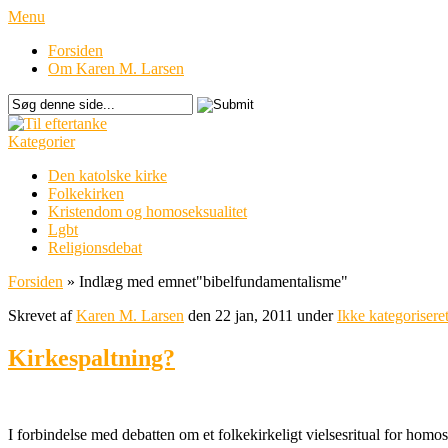
Menu
Forsiden
Om Karen M. Larsen
Kategorier
Den katolske kirke
Folkekirken
Kristendom og homoseksualitet
Lgbt
Religionsdebat
Forsiden
»
Indlæg med emnet
"
bibelfundamentalisme"
Skrevet af
Karen M. Larsen
den 22 jan, 2011 under
Ikke kategorisere
Kirkespaltning?
I forbindelse med debatten om et folkekirkeligt vielsesritual for homose