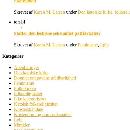
Skærsilden
Skrevet af
Karen M. Larsen
under
Den katolske kirke
,
folkereli
tors
14
Støtter den lesbiske seksualitet patriarkatet?
Skrevet af
Karen M. Larsen
under
Feminisme
,
Lgbt
Kategorier
Åbenbaringer
Den katolske kirke
Dogmet om pavens ufejlbarlighed
Feminisme
Folkekirken
folkereligiøsitet
Ikke kategoriseret
Katolsk folkereligiøsitet
Klosterskandale
Kristendom og homoseksualitet
Lgbt
Mirakler