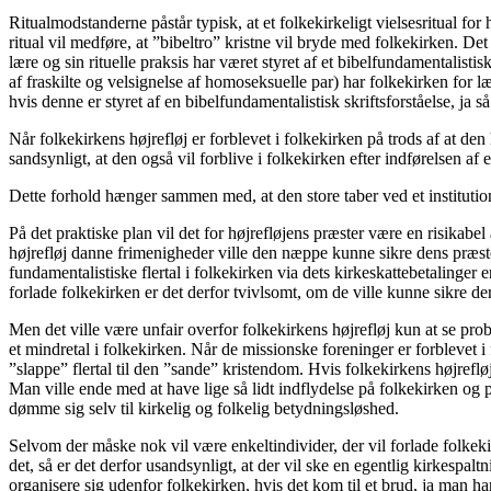
Ritualmodstanderne påstår typisk, at et folkekirkeligt vielsesritual for
ritual vil medføre, at ”bibeltro” kristne vil bryde med folkekirken. De
lære og sin rituelle praksis har været styret af et bibelfundamentalisti
af fraskilte og velsignelse af homoseksuelle par) har folkekirken for 
hvis denne er styret af en bibelfundamentalistisk skriftsforståelse, ja 
Når folkekirkens højrefløj er forblevet i folkekirken på trods af at d
sandsynligt, at den også vil forblive i folkekirken efter indførelsen af 
Dette forhold hænger sammen med, at den store taber ved et institution
På det praktiske plan vil det for højrefløjens præster være en risikabe
højrefløj danne frimenigheder ville den næppe kunne sikre dens præster 
fundamentalistiske flertal i folkekirken via dets kirkeskattebetalinger 
forlade folkekirken er det derfor tvivlsomt, om de ville kunne sikre 
Men det ville være unfair overfor folkekirkens højrefløj kun at se pr
et mindretal i folkekirken. Når de missionske foreninger er forblevet 
”slappe” flertal til den ”sande” kristendom. Hvis folkekirkens højreflø
Man ville ende med at have lige så lidt indflydelse på folkekirken og 
dømme sig selv til kirkelig og folkelig betydningsløshed.
Selvom der måske nok vil være enkeltindivider, der vil forlade folkekir
det, så er det derfor usandsynligt, at der vil ske en egentlig kirkespa
organisere sig udenfor folkekirken, hvis det kom til et brud, ja man 