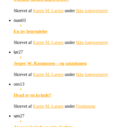
Skrevet af
Karen M. Larsen
under
Ikke kategoriseret
man
03
En ny begyndelse
Skrevet af
Karen M. Larsen
under
Ikke kategoriseret
lør
27
Jesper W. Rasmussen – og satanismen
Skrevet af
Karen M. Larsen
under
Ikke kategoriseret
ons
13
Hvad er en kvinde?
Skrevet af
Karen M. Larsen
under
Feminisme
søn
27