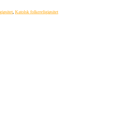
giøsitet
,
Katolsk folkereligiøsitet