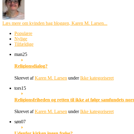
Læs mere om kvinden bag bloggen, Karen M. Larsen...
Populære
Nylige
Tilfældige
man
25
Religionsdialog?
Skrevet af
Karen M. Larsen
under
Ikke kategoriseret
tors
15
Religionsfriheden og retten til ikke at følge samfundets nor
Skrevet af
Karen M. Larsen
under
Ikke kategoriseret
søn
07
Udenfor kirken ingen frelse?