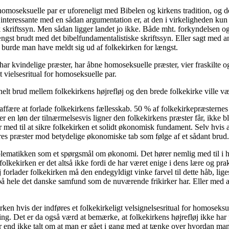
 homoseksuelle par er uforeneligt med Bibelen og kirkens tradition, og de
t interessante med en sådan argumentation er, at den i virkeligheden kun g
sk skriftssyn. Men sådan ligger landet jo ikke. Både mht. forkyndelsen og
længst brudt med det bibelfundamentalistiske skriftssyn. Eller sagt med
så burde man have meldt sig ud af folkekirken for længst.
en har kvindelige præster, har åbne homoseksuelle præster, vier fraskilte
et vielsesritual for homoseksuelle par.
elt brud mellem folkekirkens højrefløj og den brede folkekirke ville væ
l affære at forlade folkekirkens fællesskab. 50 % af folkekirkepræsternes
en løn der tilnærmelsesvis ligner den folkekirkens præster får, ikke blo
er med til at sikre folkekirken et solidt økonomisk fundament. Selv hvis al
deres præster mod betydelige økonomiske tab som følge af et sådant brud.
oblematikken som et spørgsmål om økonomi. Det hører nemlig med til i hv
i folkekirken er det altså ikke fordi de har været enige i dens lære og 
j forlader folkekirken må den endegyldigt vinke farvel til dette håb, li
på hele det danske samfund som de nuværende frikirker har. Eller med an
ken hvis der indføres et folkekirkeligt velsignelsesritual for homoseksu
ltning. Det er da også værd at bemærke, at folkekirkens højrefløj ikke ha
har end ikke talt om at man er gået i gang med at tænke over hvordan man