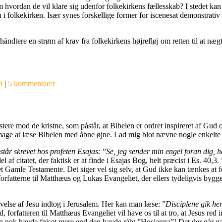
 hvordan de vil klare sig udenfor folkekirkens fællesskab? I stedet kan 
 i folkekirken. Især synes forskellige former for iscenesat demonstrativ 
t håndtere en strøm af krav fra folkekirkens højrefløj om retten til at n
t
|
5 kommentarer
ere mod de kristne, som påstår, at Bibelen er ordret inspireret af Gud 
mage at læse Bibelen med åbne øjne. Lad mig blot nævne nogle enkelte
står skrevet hos profeten Esajas:
”
Se, jeg sender min engel foran dig, h
el af citatet, der faktisk er at finde i Esajas Bog, helt præcist i Es. 40,
et Gamle Testamente. Det siger vel sig selv, at Gud ikke kan tænkes at fe
har forfatterne til Matthæus og Lukas Evangeliet, der ellers tydeligvis b
else af Jesu indtog i Jerusalem. Her kan man læse: ”
Disciplene gik he
, forfatteren til Matthæus Evangeliet vil have os til at tro, at Jesus red
n nok havde fniset mere end den havde råbt ”Hosianna”! Det der går galt e