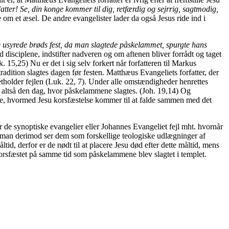
atter!
Se, din konge kommer til dig, retfærdig og sejrrig, sagtmodig,
le om et æsel. De andre evangelister lader da også Jesus ride ind i
 usyrede brøds fest, da man slagtede påskelammet, spurgte hans
 disciplene, indstifter nadveren og om aftenen bliver forrådt og taget
. 15,25) Nu er det i sig selv forkert når forfatteren til Markus
adition slagtes dagen før festen. Matthæus Evangeliets forfatter, der
etholder fejlen (Luk. 22, 7). Under alle omstændigheder henrettes
t, altså den dag, hvor påskelammene slagtes. (Joh. 19,14) Og
else, hvormed Jesu korsfæstelse kommer til at falde sammen med det
er de synoptiske evangelier eller Johannes Evangeliet fejl mht. hvornår
is man derimod ser dem som forskellige teologiske udlægninger af
id, derfor er de nødt til at placere Jesu død efter dette måltid, mens
 korsfæstet på samme tid som påskelammene blev slagtet i templet.