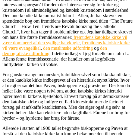
interessant spørgsmål for dem der interesserer sig for kirke og
kristendom i al almindelighed og katolsk kristendom i særdeleshed.
Den anerkendte kirkejournalist John L. Allen, Jr. har skrevet en
spændende bog om fremtidens katolske kirke med titlen ”The Future
Church – How Ten Trends are Revolutionizing the Catholic
Church”, hvor han tager ti problemfelter op. Jeg har tidligere skrevet
om hans fire første fremtidsscenarier:
fremtidens katolske kirke vil
være domineret af den sydlige halvkugle
,
fremtidens katolske kirke
vil være evangelikal
,
den muslimske udfordring
og
den
demografiske udfordring
. I dette indlæg vil jeg fortælle om John L.
Allens femte fremtidsscenarie, der handler om at lægfolkets
indflydelse i kirken vil vokse.
For ganske mange mennesker, katolikker såvel som ikke-katolikker,
er den katolske kirke indbegrevet af en hierarkisk styret kirke, hvor
al magt er samlet hos Paven, biskopperne og præsterne. Der kan da
heller ikke være nogen tvivl om, at den katolske kirkes hierarki
hører med til kirkens hjerteblod. Ethvert forsøg på at demokratisere
den katolske kirke og indføre en flad kirkestruktur er de facto et
forsøg på at afskaffe katolicismen. Men det siger også sig selv, at
kirken heller ikke kan eksistere uden lægfolket. Fårene har brug for
hyrder – og hyrderne har brug for fårene.
Allerede i starten af 1900-tallet begyndte biskopperne og Paven at
forstå, at den katolske kirke kun kunne bekæmpe den tiltagende