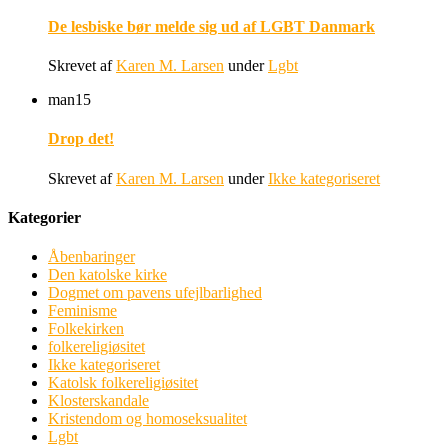
De lesbiske bør melde sig ud af LGBT Danmark
Skrevet af
Karen M. Larsen
under
Lgbt
man
15
Drop det!
Skrevet af
Karen M. Larsen
under
Ikke kategoriseret
Kategorier
Åbenbaringer
Den katolske kirke
Dogmet om pavens ufejlbarlighed
Feminisme
Folkekirken
folkereligiøsitet
Ikke kategoriseret
Katolsk folkereligiøsitet
Klosterskandale
Kristendom og homoseksualitet
Lgbt