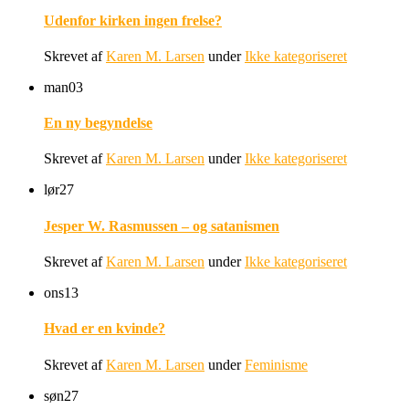
Udenfor kirken ingen frelse?
Skrevet af
Karen M. Larsen
under
Ikke kategoriseret
man
03
En ny begyndelse
Skrevet af
Karen M. Larsen
under
Ikke kategoriseret
lør
27
Jesper W. Rasmussen – og satanismen
Skrevet af
Karen M. Larsen
under
Ikke kategoriseret
ons
13
Hvad er en kvinde?
Skrevet af
Karen M. Larsen
under
Feminisme
søn
27