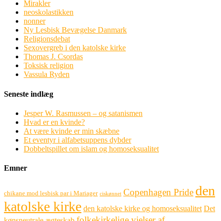
Mirakler
neoskolastikken
nonner
Ny Lesbisk Bevægelse Danmark
Religionsdebat
Sexovergreb i den katolske kirke
Thomas J. Csordas
Toksisk religion
Vassula Ryden
Seneste indlæg
Jesper W. Rasmussen – og satanismen
Hvad er en kvinde?
At være kvinde er min skæbne
Et eventyr i alfabetsuppens dybder
Dobbeltspillet om islam og homoseksualitet
Emner
den
Copenhagen Pride
chikane mod lesbisk par i Mariager
ciskønnet
katolske kirke
den katolske kirke og homoseksualitet
Det
folkekirkelige vielser af
kønsneutrale ægteskab