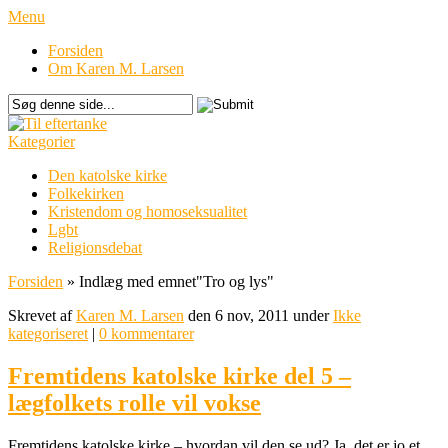
Menu
Forsiden
Om Karen M. Larsen
Kategorier
Den katolske kirke
Folkekirken
Kristendom og homoseksualitet
Lgbt
Religionsdebat
Forsiden
»
Indlæg med emnet
"
Tro og lys"
Skrevet af
Karen M. Larsen
den 6 nov, 2011 under
Ikke
kategoriseret
|
0 kommentarer
Fremtidens katolske kirke del 5 –
lægfolkets rolle vil vokse
Fremtidens katolske kirke – hvordan vil den se ud? Ja, det er jo et