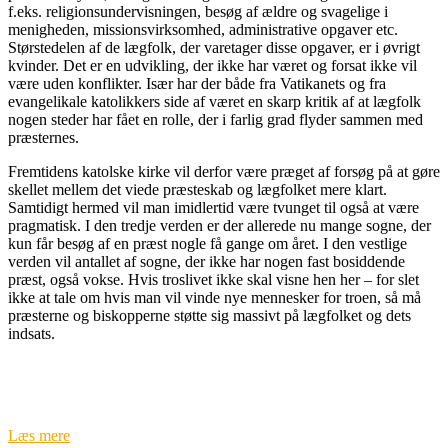
f.eks. religionsundervisningen, besøg af ældre og svagelige i
menigheden, missionsvirksomhed, administrative opgaver etc.
Størstedelen af de lægfolk, der varetager disse opgaver, er i øvrigt
kvinder. Det er en udvikling, der ikke har været og forsat ikke vil
være uden konflikter. Især har der både fra Vatikanets og fra
evangelikale katolikkers side af været en skarp kritik af at lægfolk
nogen steder har fået en rolle, der i farlig grad flyder sammen med
præsternes.
Fremtidens katolske kirke vil derfor være præget af forsøg på at gøre
skellet mellem det viede præsteskab og lægfolket mere klart.
Samtidigt hermed vil man imidlertid være tvunget til også at være
pragmatisk. I den tredje verden er der allerede nu mange sogne, der
kun får besøg af en præst nogle få gange om året. I den vestlige
verden vil antallet af sogne, der ikke har nogen fast bosiddende
præst, også vokse. Hvis troslivet ikke skal visne hen her – for slet
ikke at tale om hvis man vil vinde nye mennesker for troen, så må
præsterne og biskopperne støtte sig massivt på lægfolket og dets
indsats.
Læs mere