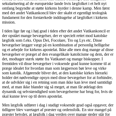
sekularisering af de europæiske lande hvis lægfolket i et helt nyt
omfang begyndte at støtte kirkens hyrder i denne kamp. Men først
med det andet Vatikankoncil blev der skabt et egentligt teologisk
fundament for den forstærkede inddragelse af lægfolket i kirkens
mission.
I tiden lige før og i høj grad i tiden efter det andet Vatikankoncil er
der opstået mange bevægelser, der er specielt rettet mod katolske
lægfolk som f.eks. Opus Dei, Focolare, Tro og Lys etc. Disse
bevægelser lægger vægt på en kombination af personlig helligelse
og et arbejde for kirkens apostelat. Ikke alle men dog mange af disse
bevægelser er præget af den evangelikale katolicisme og dem, der er
det, modtager stærk støtte fra Vatikanet og mange biskopper. I
fremtiden vil disse bevægelser i voksende grad kunne komme til at
præge idealet for hvordan man som lægperson bør leve og virke
som katolik. Afgørende bliver det, at den katolske kirkes hierarki
holder det nødvendige opsyn med disse bevægelser for at forhindre,
at de udvikler sig i en retning som man ikke kan leve med samtidigt
med, at man ikke blander sig så meget, at man får ødelagt den
dynamik og selvstændighed som bevægelserne har brug for, hvis de
skal kunne leve op til deres apostelat.
Men lægfolk udfører i dag i stadigt voksende grad også opgaver, der
tidligere blev varetaget af præster og ordensfolk. En stor mangel på
præster betyder, at lægfolk i dag verden over mange steder står for