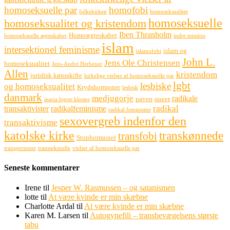
homoseksuelle par
homofobi
folkekirken
homoseksualitet
homoseksuelle
homoseksualitet og kristendom
Iben Thranholm
Homoægteskabet
homoseksuelle ægteskaber
indre mission
islam
intersektionel feminisme
islam og
islamofobi
John L.
Jens Ole Christensen
homoseksualitet
Jens-André Herbener
Allen
kristendom
juridisk kønsskifte
kirkelige vielser af homoseksuelle par
lgbt
lesbiske
og homoseksualitet
Krydshormoner
lesbisk
danmark
medjugorje
radikale
paven
queer
maria hjerte kloster
radikal
transaktivister
radikalfeminisme
radikal feminisme
sexovergreb indenfor den
transaktivisme
katolske kirke
transkønnede
transfobi
Stophormoner
transpersoner
transseksuelle
vielser af homoseksuelle par
Seneste kommentarer
Irene
til
Jesper W. Rasmussen – og satanismen
lotte
til
At være kvinde er min skæbne
Charlotte Ardal
til
At være kvinde er min skæbne
Karen M. Larsen
til
Autogynefili – transbevægelsens største
tabu