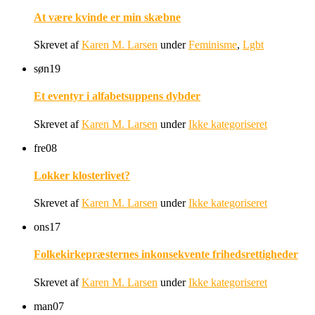
At være kvinde er min skæbne
Skrevet af
Karen M. Larsen
under
Feminisme
,
Lgbt
søn
19
Et eventyr i alfabetsuppens dybder
Skrevet af
Karen M. Larsen
under
Ikke kategoriseret
fre
08
Lokker klosterlivet?
Skrevet af
Karen M. Larsen
under
Ikke kategoriseret
ons
17
Folkekirkepræsternes inkonsekvente frihedsrettigheder
Skrevet af
Karen M. Larsen
under
Ikke kategoriseret
man
07