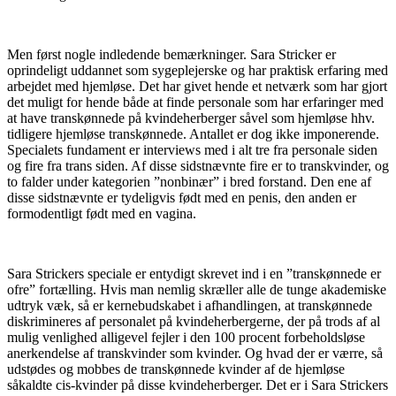
Men først nogle indledende bemærkninger. Sara Stricker er
oprindeligt uddannet som sygeplejerske og har praktisk erfaring med
arbejdet med hjemløse. Det har givet hende et netværk som har gjort
det muligt for hende både at finde personale som har erfaringer med
at have transkønnede på kvindeherberger såvel som hjemløse hhv.
tidligere hjemløse transkønnede. Antallet er dog ikke imponerende.
Specialets fundament er interviews med i alt tre fra personale siden
og fire fra trans siden. Af disse sidstnævnte fire er to transkvinder, og
to falder under kategorien ”nonbinær” i bred forstand. Den ene af
disse sidstnævnte er tydeligvis født med en penis, den anden er
formodentligt født med en vagina.
Sara Strickers speciale er entydigt skrevet ind i en ”transkønnede er
ofre” fortælling. Hvis man nemlig skræller alle de tunge akademiske
udtryk væk, så er kernebudskabet i afhandlingen, at transkønnede
diskrimineres af personalet på kvindeherbergerne, der på trods af al
mulig venlighed alligevel fejler i den 100 procent forbeholdsløse
anerkendelse af transkvinder som kvinder. Og hvad der er værre, så
udstødes og mobbes de transkønnede kvinder af de hjemløse
såkaldte cis-kvinder på disse kvindeherberger. Det er i Sara Strickers