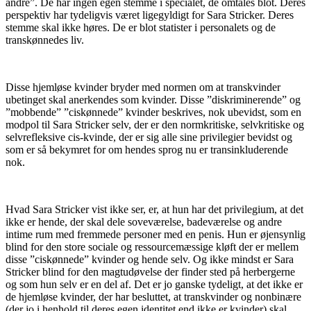
andre”. De har ingen egen stemme i specialet, de omtales blot. Deres
perspektiv har tydeligvis været ligegyldigt for Sara Stricker. Deres
stemme skal ikke høres. De er blot statister i personalets og de
transkønnedes liv.
Disse hjemløse kvinder bryder med normen om at transkvinder
ubetinget skal anerkendes som kvinder. Disse ”diskriminerende” og
”mobbende” ”ciskønnede” kvinder beskrives, nok ubevidst, som en
modpol til Sara Stricker selv, der er den normkritiske, selvkritiske og
selvrefleksive cis-kvinde, der er sig alle sine privilegier bevidst og
som er så bekymret for om hendes sprog nu er transinkluderende
nok.
Hvad Sara Stricker vist ikke ser, er, at hun har det privilegium, at det
ikke er hende, der skal dele soveværelse, badeværelse og andre
intime rum med fremmede personer med en penis. Hun er øjensynlig
blind for den store sociale og ressourcemæssige kløft der er mellem
disse ”ciskønnede” kvinder og hende selv. Og ikke mindst er Sara
Stricker blind for den magtudøvelse der finder sted på herbergerne
og som hun selv er en del af. Det er jo ganske tydeligt, at det ikke er
de hjemløse kvinder, der har besluttet, at transkvinder og nonbinære
(der jo i henhold til deres egen identitet end ikke er kvinder) skal