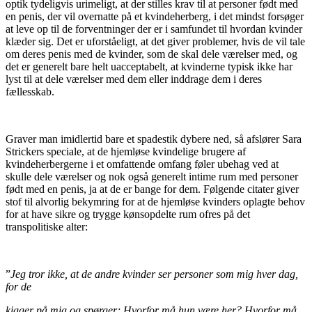
optik tydeligvis urimeligt, at der stilles krav til at personer født med
en penis, der vil overnatte på et kvindeherberg, i det mindst forsøger
at leve op til de forventninger der er i samfundet til hvordan kvinder
klæder sig. Det er uforståeligt, at det giver problemer, hvis de vil tale
om deres penis med de kvinder, som de skal dele værelser med, og
det er generelt bare helt uacceptabelt, at kvinderne typisk ikke har
lyst til at dele værelser med dem eller inddrage dem i deres
fællesskab.
Graver man imidlertid bare et spadestik dybere ned, så afslører Sara
Strickers speciale, at de hjemløse kvindelige brugere af
kvindeherbergerne i et omfattende omfang føler ubehag ved at
skulle dele værelser og nok også generelt intime rum med personer
født med en penis, ja at de er bange for dem. Følgende citater giver
stof til alvorlig bekymring for at de hjemløse kvinders oplagte behov
for at have sikre og trygge kønsopdelte rum ofres på det
transpolitiske alter:
”
Jeg tror ikke, at de andre kvinder ser personer som mig hver dag,
for de
kigger på mig og spørger; Hvorfor må hun være her? Hvorfor må