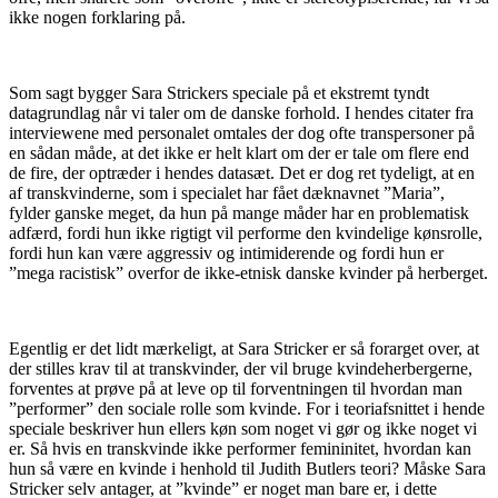
ikke nogen forklaring på.
Som sagt bygger Sara Strickers speciale på et ekstremt tyndt
datagrundlag når vi taler om de danske forhold. I hendes citater fra
interviewene med personalet omtales der dog ofte transpersoner på
en sådan måde, at det ikke er helt klart om der er tale om flere end
de fire, der optræder i hendes datasæt. Det er dog ret tydeligt, at en
af transkvinderne, som i specialet har fået dæknavnet ”Maria”,
fylder ganske meget, da hun på mange måder har en problematisk
adfærd, fordi hun ikke rigtigt vil performe den kvindelige kønsrolle,
fordi hun kan være aggressiv og intimiderende og fordi hun er
”mega racistisk” overfor de ikke-etnisk danske kvinder på herberget.
Egentlig er det lidt mærkeligt, at Sara Stricker er så forarget over, at
der stilles krav til at transkvinder, der vil bruge kvindeherbergerne,
forventes at prøve på at leve op til forventningen til hvordan man
”performer” den sociale rolle som kvinde. For i teoriafsnittet i hende
speciale beskriver hun ellers køn som noget vi gør og ikke noget vi
er. Så hvis en transkvinde ikke performer femininitet, hvordan kan
hun så være en kvinde i henhold til Judith Butlers teori? Måske Sara
Stricker selv antager, at ”kvinde” er noget man bare er, i dette