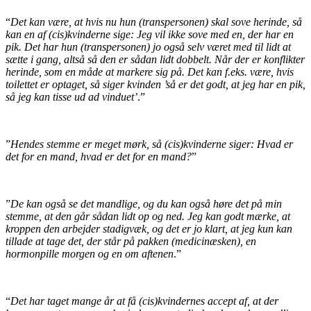
“
Det kan være, at hvis nu hun (transpersonen) skal sove herinde, så
kan en af
(cis)kvinderne sige: Jeg vil ikke sove med en, der har en
pik. Det har hun (transpersonen) jo også selv været med til lidt at
sætte i gang, altså så den er sådan lidt dobbelt. Når der er konflikter
herinde, som en måde at markere sig på. Det kan f.eks. være, hvis
toilettet er optaget, så siger kvinden ’så er det godt, at jeg har en pik,
så jeg kan tisse ud ad vinduet’
.”
”
Hendes stemme er meget mørk, så (cis)kvinderne siger: Hvad er
det for en mand, hvad er det for en mand?
”
”
De kan også se det mandlige, og du kan også høre det på min
stemme, at den går sådan
lidt op og ned. Jeg kan godt mærke, at
kroppen den arbejder stadigvæk, og det er jo klart, at jeg kun kan
tillade at tage det, der står på pakken (medicinæsken), en
hormonpille morgen og en om aftenen
.”
“
Det har taget mange år at få (cis)kvindernes accept af, at der