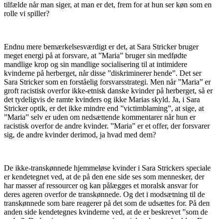
tilfælde når man siger, at man er det, frem for at hun ser køn som en
rolle vi spiller?
Endnu mere bemærkelsesværdigt er det, at Sara Stricker bruger
meget energi på at forsvare, at ”Maria” bruger sin medfødte
mandlige krop og sin mandlige socialisering til at intimidere
kvinderne på herberget, når disse ”diskriminerer hende”. Det ser
Sara Stricker som en forståelig forsvarsstrategi. Men når ”Maria” er
groft racistisk overfor ikke-etnisk danske kvinder på herberget, så er
det tydeligvis de ramte kvinders og ikke Marias skyld. Ja, i Sara
Stricker optik, er det ikke mindre end ”victimblaming”, at sige, at
”Maria” selv er uden om nedsættende kommentarer når hun er
racistisk overfor de andre kvinder. ”Maria” er et offer, der forsvarer
sig, de andre kvinder derimod, ja hvad med dem?
De ikke-transkønnede hjemmeløse kvinder i Sara Strickers speciale
er kendetegnet ved, at de på den ene side ses som mennesker, der
har masser af ressourcer og kan pålægges et moralsk ansvar for
deres ageren overfor de transkønnede. Og det i modsætning til de
transkønnede som bare reagerer på det som de udsættes for. På den
anden side kendetegnes kvinderne ved, at de er beskrevet ”som de