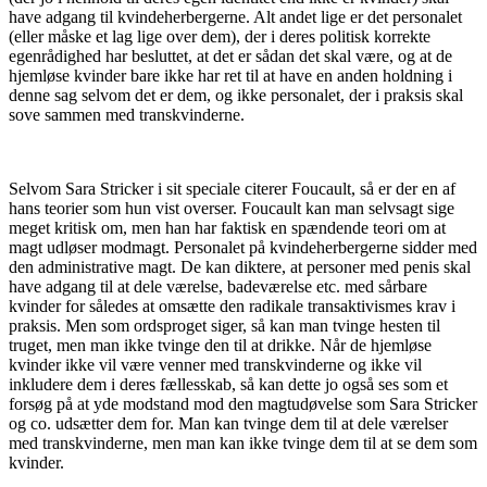
have adgang til kvindeherbergerne. Alt andet lige er det personalet
(eller måske et lag lige over dem), der i deres politisk korrekte
egenrådighed har besluttet, at det er sådan det skal være, og at de
hjemløse kvinder bare ikke har ret til at have en anden holdning i
denne sag selvom det er dem, og ikke personalet, der i praksis skal
sove sammen med transkvinderne.
Selvom Sara Stricker i sit speciale citerer Foucault, så er der en af
hans teorier som hun vist overser. Foucault kan man selvsagt sige
meget kritisk om, men han har faktisk en spændende teori om at
magt udløser modmagt. Personalet på kvindeherbergerne sidder med
den administrative magt. De kan diktere, at personer med penis skal
have adgang til at dele værelse, badeværelse etc. med sårbare
kvinder for således at omsætte den radikale transaktivismes krav i
praksis. Men som ordsproget siger, så kan man tvinge hesten til
truget, men man ikke tvinge den til at drikke. Når de hjemløse
kvinder ikke vil være venner med transkvinderne og ikke vil
inkludere dem i deres fællesskab, så kan dette jo også ses som et
forsøg på at yde modstand mod den magtudøvelse som Sara Stricker
og co. udsætter dem for. Man kan tvinge dem til at dele værelser
med transkvinderne, men man kan ikke tvinge dem til at se dem som
kvinder.