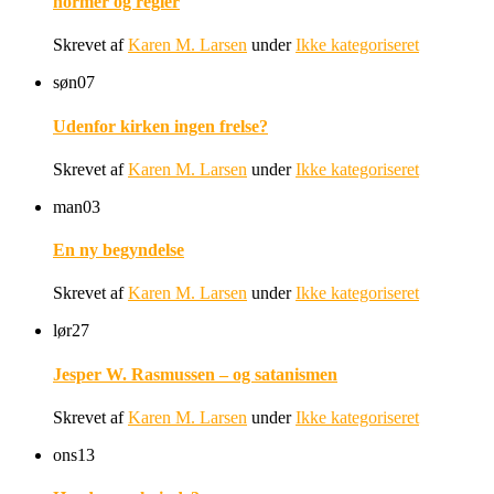
normer og regler
Skrevet af
Karen M. Larsen
under
Ikke kategoriseret
søn
07
Udenfor kirken ingen frelse?
Skrevet af
Karen M. Larsen
under
Ikke kategoriseret
man
03
En ny begyndelse
Skrevet af
Karen M. Larsen
under
Ikke kategoriseret
lør
27
Jesper W. Rasmussen – og satanismen
Skrevet af
Karen M. Larsen
under
Ikke kategoriseret
ons
13