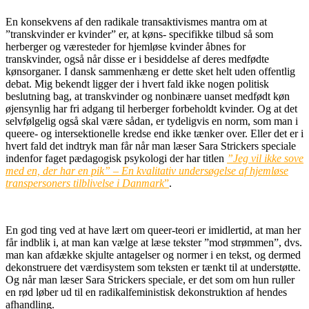
En konsekvens af den radikale transaktivismes mantra om at
”transkvinder er kvinder” er, at køns- specifikke tilbud så som
herberger og væresteder for hjemløse kvinder åbnes for
transkvinder, også når disse er i besiddelse af deres medfødte
kønsorganer. I dansk sammenhæng er dette sket helt uden offentlig
debat. Mig bekendt ligger der i hvert fald ikke nogen politisk
beslutning bag, at transkvinder og nonbinære uanset medfødt køn
øjensynlig har fri adgang til herberger forbeholdt kvinder. Og at det
selvfølgelig også skal være sådan, er tydeligvis en norm, som man i
queere- og intersektionelle kredse end ikke tænker over. Eller det er i
hvert fald det indtryk man får når man læser Sara Strickers speciale
indenfor faget pædagogisk psykologi der har titlen
”Jeg vil ikke sove
med en, der har en pik” – En kvalitativ undersøgelse af hjemløse
transpersoners tilblivelse i Danmark
”
.
En god ting ved at have lært om queer-teori er imidlertid, at man her
får indblik i, at man kan vælge at læse tekster ”mod strømmen”, dvs.
man kan afdække skjulte antagelser og normer i en tekst, og dermed
dekonstruere det værdisystem som teksten er tænkt til at understøtte.
Og når man læser Sara Strickers speciale, er det som om hun ruller
en rød løber ud til en radikalfeministisk dekonstruktion af hendes
afhandling.