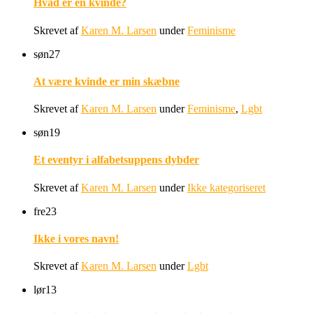
Hvad er en kvinde?
Skrevet af
Karen M. Larsen
under
Feminisme
søn
27
At være kvinde er min skæbne
Skrevet af
Karen M. Larsen
under
Feminisme
,
Lgbt
søn
19
Et eventyr i alfabetsuppens dybder
Skrevet af
Karen M. Larsen
under
Ikke kategoriseret
fre
23
Ikke i vores navn!
Skrevet af
Karen M. Larsen
under
Lgbt
lør
13