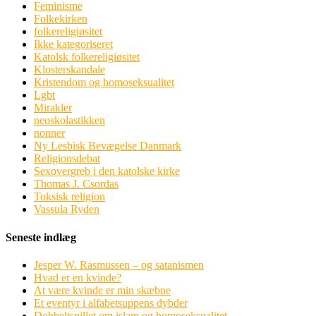
Feminisme
Folkekirken
folkereligiøsitet
Ikke kategoriseret
Katolsk folkereligiøsitet
Klosterskandale
Kristendom og homoseksualitet
Lgbt
Mirakler
neoskolastikken
nonner
Ny Lesbisk Bevægelse Danmark
Religionsdebat
Sexovergreb i den katolske kirke
Thomas J. Csordas
Toksisk religion
Vassula Ryden
Seneste indlæg
Jesper W. Rasmussen – og satanismen
Hvad er en kvinde?
At være kvinde er min skæbne
Et eventyr i alfabetsuppens dybder
Dobbeltspillet om islam og homoseksualitet