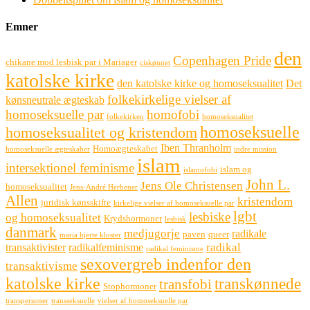
Emner
den
Copenhagen Pride
chikane mod lesbisk par i Mariager
ciskønnet
katolske kirke
den katolske kirke og homoseksualitet
Det
folkekirkelige vielser af
kønsneutrale ægteskab
homoseksuelle par
homofobi
folkekirken
homoseksualitet
homoseksuelle
homoseksualitet og kristendom
Iben Thranholm
Homoægteskabet
homoseksuelle ægteskaber
indre mission
islam
intersektionel feminisme
islam og
islamofobi
John L.
Jens Ole Christensen
homoseksualitet
Jens-André Herbener
Allen
kristendom
juridisk kønsskifte
kirkelige vielser af homoseksuelle par
lgbt
lesbiske
og homoseksualitet
Krydshormoner
lesbisk
danmark
medjugorje
radikale
paven
queer
maria hjerte kloster
radikal
transaktivister
radikalfeminisme
radikal feminisme
sexovergreb indenfor den
transaktivisme
katolske kirke
transkønnede
transfobi
Stophormoner
transpersoner
transseksuelle
vielser af homoseksuelle par