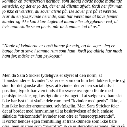
kommer en transperson herinde, som stadig havde nogle mandlige
kønsdele, og det er jo det, der er så dilemmafyldt, fordi her får man
jo ikke et værelse, du sover alene på. De sover fire på et værelse.
Har du en (cis)kvinde herinde, som har været ude at have femten
kunder og ikke kan klare lugten af mand eller utrygheden ved, at
hvis man skulle se en penis, når de kommer ind til os.
”
”
Nogle af kvinderne er også bange for mig, og de siger: Jeg er
bange for at sove i samme rum som ham, fordi jeg aldrig har mødt
ham før, måske er han psykopat.
”
Men da Sara Stricker tydeligvis er styret af den norm, at
”transkvinder er kvinder”, så er det som om hun helt lukker hjerte og
sind for det ganske åbenlyse, at kvinder der er i en social udsat
position, typisk har været udsat for svære overgreb fra de med
penisfødtes side, og i øvrigt ofte er tvunget til at sælge sex, bare slet
ikke har lyst til at skulle dele rum med ”kvinder med penis”. Ikke, at
hun ikke kender argumentet, selvfølgelig. Men Sara Stricker fejer
det af bordet med henvisning til at beskrivelsen af de hjemløse
såkaldte “ciskønnede” kvinder som ofre er ”stereotypiserende”.
Hvorfor hendes egen fremstilling af transkønnede som ikke bare
ofre, men snarere som ”overofre”, ikke er stereotypiserende, får vi så