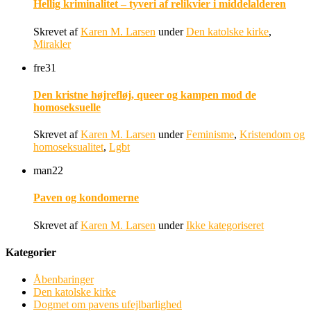
Hellig kriminalitet – tyveri af relikvier i middelalderen
Skrevet af
Karen M. Larsen
under
Den katolske kirke
,
Mirakler
fre
31
Den kristne højrefløj, queer og kampen mod de
homoseksuelle
Skrevet af
Karen M. Larsen
under
Feminisme
,
Kristendom og
homoseksualitet
,
Lgbt
man
22
Paven og kondomerne
Skrevet af
Karen M. Larsen
under
Ikke kategoriseret
Kategorier
Åbenbaringer
Den katolske kirke
Dogmet om pavens ufejlbarlighed