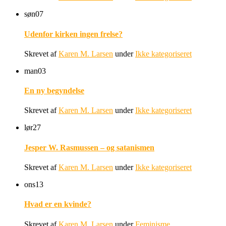
søn
07
Udenfor kirken ingen frelse?
Skrevet af
Karen M. Larsen
under
Ikke kategoriseret
man
03
En ny begyndelse
Skrevet af
Karen M. Larsen
under
Ikke kategoriseret
lør
27
Jesper W. Rasmussen – og satanismen
Skrevet af
Karen M. Larsen
under
Ikke kategoriseret
ons
13
Hvad er en kvinde?
Skrevet af
Karen M. Larsen
under
Feminisme