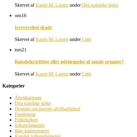
Skrevet af
Karen M. Larsen
under
Den katolske kirke
ons
16
Irreversibel skade
Skrevet af
Karen M. Larsen
under
Lgbt
tors
21
Kønsbekræftelse eller ødelæggelse af sunde organer?
Skrevet af
Karen M. Larsen
under
Lgbt
Kategorier
Åbenbaringer
Den katolske kirke
Dogmet om pavens ufejlbarlighed
Feminisme
Folkekirken
folkereligiøsitet
Ikke kategoriseret
Katolsk folkereligiøsitet