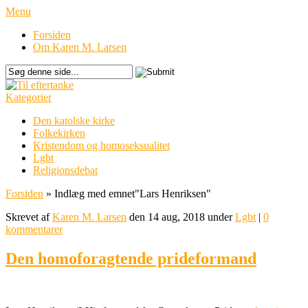
Menu
Forsiden
Om Karen M. Larsen
Kategorier
Den katolske kirke
Folkekirken
Kristendom og homoseksualitet
Lgbt
Religionsdebat
Forsiden
»
Indlæg med emnet
"
Lars Henriksen"
Skrevet af
Karen M. Larsen
den 14 aug, 2018 under
Lgbt
|
0
kommentarer
Den homoforagtende prideformand