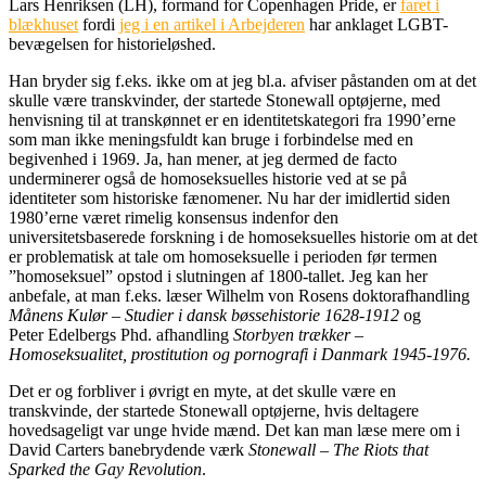
Lars Henriksen (LH), formand for Copenhagen Pride, er
faret i
blækhuset
fordi
jeg i en artikel i Arbejderen
har anklaget LGBT-
bevægelsen for historieløshed.
Han bryder sig f.eks. ikke om at jeg bl.a. afviser påstanden om at det
skulle være transkvinder, der startede Stonewall optøjerne, med
henvisning til at transkønnet er en identitetskategori fra 1990’erne
som man ikke meningsfuldt kan bruge i forbindelse med en
begivenhed i 1969. Ja, han mener, at jeg dermed de facto
underminerer også de homoseksuelles historie ved at se på
identiteter som historiske fænomener. Nu har der imidlertid siden
1980’erne været rimelig konsensus indenfor den
universitetsbaserede forskning i de homoseksuelles historie om at det
er problematisk at tale om homoseksuelle i perioden før termen
”homoseksuel” opstod i slutningen af 1800-tallet. Jeg kan her
anbefale, at man f.eks. læser Wilhelm von Rosens doktorafhandling
Månens Kulør – Studier i dansk bøssehistorie 1628-1912
og
Peter Edelbergs Phd. afhandling
Storbyen trækker –
Homoseksualitet, prostitution og pornografi i Danmark 1945-1976.
Det er og forbliver i øvrigt en myte, at det skulle være en
transkvinde, der startede Stonewall optøjerne, hvis deltagere
hovedsageligt var unge hvide mænd. Det kan man læse mere om i
David Carters banebrydende værk
Stonewall – The Riots that
Sparked the Gay Revolution
.