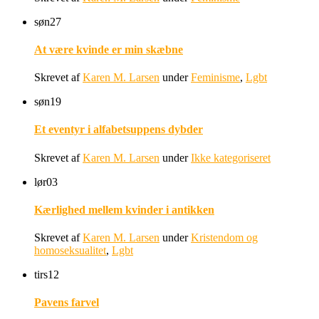
søn
27
At være kvinde er min skæbne
Skrevet af
Karen M. Larsen
under
Feminisme
,
Lgbt
søn
19
Et eventyr i alfabetsuppens dybder
Skrevet af
Karen M. Larsen
under
Ikke kategoriseret
lør
03
Kærlighed mellem kvinder i antikken
Skrevet af
Karen M. Larsen
under
Kristendom og
homoseksualitet
,
Lgbt
tirs
12
Pavens farvel