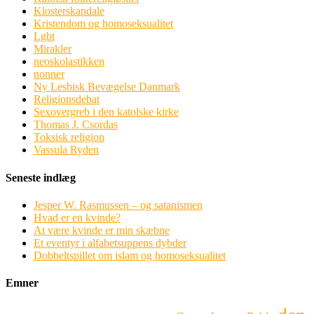
Klosterskandale
Kristendom og homoseksualitet
Lgbt
Mirakler
neoskolastikken
nonner
Ny Lesbisk Bevægelse Danmark
Religionsdebat
Sexovergreb i den katolske kirke
Thomas J. Csordas
Toksisk religion
Vassula Ryden
Seneste indlæg
Jesper W. Rasmussen – og satanismen
Hvad er en kvinde?
At være kvinde er min skæbne
Et eventyr i alfabetsuppens dybder
Dobbeltspillet om islam og homoseksualitet
Emner