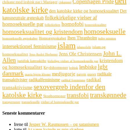
den
Copenhagen Pride
chikane mod lesbisk par i Mariager
ciskønnet
katolske kirke
den katolske kirke og homoseksualitet
Det
folkekirkelige vielser af
kønsneutrale ægteskab
homoseksuelle par
homofobi
folkekirken
homoseksualitet
homoseksuelle
homoseksualitet og kristendom
Iben Thranholm
Homoægteskabet
homoseksuelle ægteskaber
indre mission
islam
intersektionel feminisme
islam og
islamofobi
John L.
Jens Ole Christensen
homoseksualitet
Jens-André Herbener
Allen
kristendom
juridisk kønsskifte
kirkelige vielser af homoseksuelle par
lgbt
lesbiske
og homoseksualitet
Krydshormoner
lesbisk
danmark
medjugorje
radikale
paven
queer
maria hjerte kloster
radikal
transaktivister
radikalfeminisme
radikal feminisme
sexovergreb indenfor den
transaktivisme
katolske kirke
transkønnede
transfobi
Stophormoner
transpersoner
transseksuelle
vielser af homoseksuelle par
Seneste kommentarer
Irene
til
Jesper W. Rasmussen – og satanismen
lotte
til
At være kvinde er min skæbne