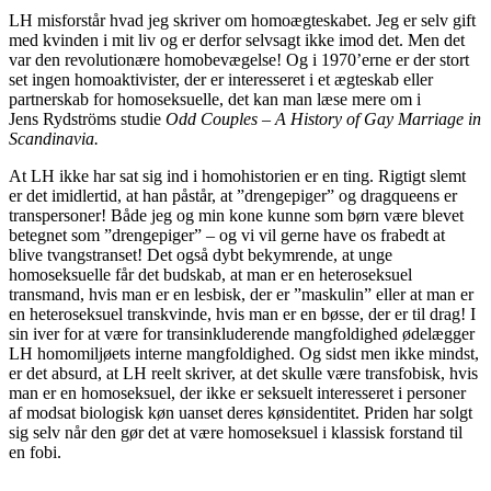
LH misforstår hvad jeg skriver om homoægteskabet. Jeg er selv gift
med kvinden i mit liv og er derfor selvsagt ikke imod det. Men det
var den revolutionære homobevægelse! Og i 1970’erne er der stort
set ingen homoaktivister, der er interesseret i et ægteskab eller
partnerskab for homoseksuelle, det kan man læse mere om i
Jens Rydströms studie
Odd Couples – A History of Gay Marriage in
Scandinavia.
At LH ikke har sat sig ind i homohistorien er en ting. Rigtigt slemt
er det imidlertid, at han påstår, at ”drengepiger” og dragqueens er
transpersoner! Både jeg og min kone kunne som børn være blevet
betegnet som ”drengepiger” – og vi vil gerne have os frabedt at
blive tvangstranset! Det også dybt bekymrende, at unge
homoseksuelle får det budskab, at man er en heteroseksuel
transmand, hvis man er en lesbisk, der er ”maskulin” eller at man er
en heteroseksuel transkvinde, hvis man er en bøsse, der er til drag! I
sin iver for at være for transinkluderende mangfoldighed ødelægger
LH homomiljøets interne mangfoldighed. Og sidst men ikke mindst,
er det absurd, at LH reelt skriver, at det skulle være transfobisk, hvis
man er en homoseksuel, der ikke er seksuelt interesseret i personer
af modsat biologisk køn uanset deres kønsidentitet. Priden har solgt
sig selv når den gør det at være homoseksuel i klassisk forstand til
en fobi.