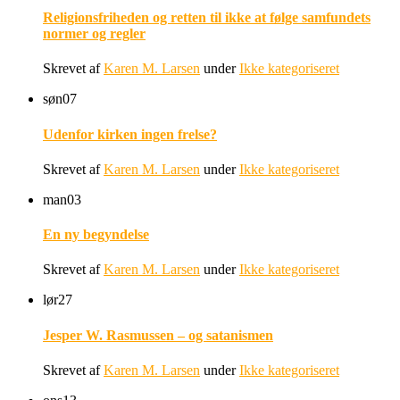
Religionsfriheden og retten til ikke at følge samfundets
normer og regler
Skrevet af
Karen M. Larsen
under
Ikke kategoriseret
søn
07
Udenfor kirken ingen frelse?
Skrevet af
Karen M. Larsen
under
Ikke kategoriseret
man
03
En ny begyndelse
Skrevet af
Karen M. Larsen
under
Ikke kategoriseret
lør
27
Jesper W. Rasmussen – og satanismen
Skrevet af
Karen M. Larsen
under
Ikke kategoriseret