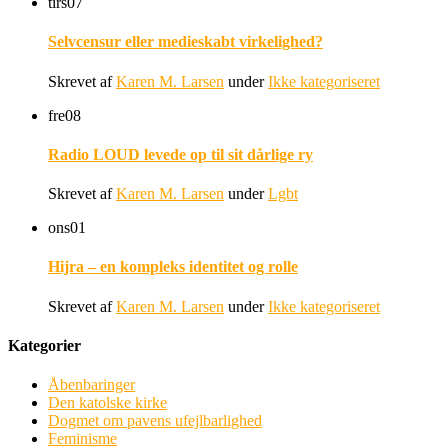
tirs
07
Selvcensur eller medieskabt virkelighed?
Skrevet af
Karen M. Larsen
under
Ikke kategoriseret
fre
08
Radio LOUD levede op til sit dårlige ry
Skrevet af
Karen M. Larsen
under
Lgbt
ons
01
Hijra – en kompleks identitet og rolle
Skrevet af
Karen M. Larsen
under
Ikke kategoriseret
Kategorier
Åbenbaringer
Den katolske kirke
Dogmet om pavens ufejlbarlighed
Feminisme