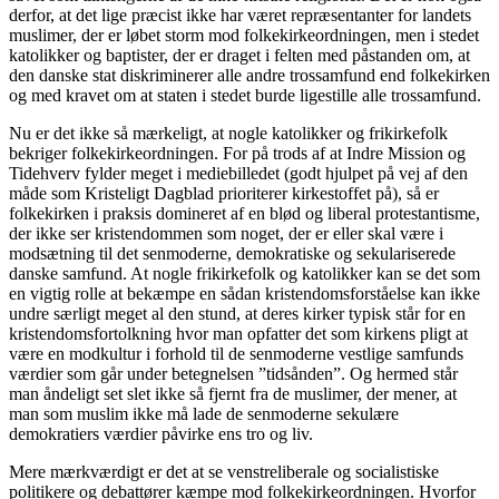
derfor, at det lige præcist ikke har været repræsentanter for landets
muslimer, der er løbet storm mod folkekirkeordningen, men i stedet
katolikker og baptister, der er draget i felten med påstanden om, at
den danske stat diskriminerer alle andre trossamfund end folkekirken
og med kravet om at staten i stedet burde ligestille alle trossamfund.
Nu er det ikke så mærkeligt, at nogle katolikker og frikirkefolk
bekriger folkekirkeordningen. For på trods af at Indre Mission og
Tidehverv fylder meget i mediebilledet (godt hjulpet på vej af den
måde som Kristeligt Dagblad prioriterer kirkestoffet på), så er
folkekirken i praksis domineret af en blød og liberal protestantisme,
der ikke ser kristendommen som noget, der er eller skal være i
modsætning til det senmoderne, demokratiske og sekulariserede
danske samfund. At nogle frikirkefolk og katolikker kan se det som
en vigtig rolle at bekæmpe en sådan kristendomsforståelse kan ikke
undre særligt meget al den stund, at deres kirker typisk står for en
kristendomsfortolkning hvor man opfatter det som kirkens pligt at
være en modkultur i forhold til de senmoderne vestlige samfunds
værdier som går under betegnelsen ”tidsånden”. Og hermed står
man åndeligt set slet ikke så fjernt fra de muslimer, der mener, at
man som muslim ikke må lade de senmoderne sekulære
demokratiers værdier påvirke ens tro og liv.
Mere mærkværdigt er det at se venstreliberale og socialistiske
politikere og debattører kæmpe mod folkekirkeordningen. Hvorfor