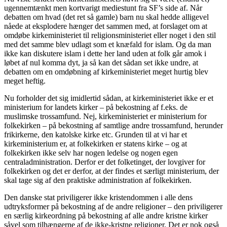
ugennemtænkt men kortvarigt mediestunt fra SF’s side af. Når
debatten om hvad (det ret så gamle) barn nu skal hedde alligevel
nåede at eksplodere hænger det sammen med, at forslaget om at
omdøbe kirkeministeriet til religionsministeriet eller noget i den stil
med det samme blev udlagt som et knæfald for islam. Og da man
ikke kan diskutere islam i dette her land uden at folk går amok i
løbet af nul komma dyt, ja så kan det sådan set ikke undre, at
debatten om en omdøbning af kirkeministeriet meget hurtig blev
meget heftig.
Nu forholder det sig imidlertid sådan, at kirkeministeriet ikke er et
ministerium for landets kirker – på bekostning af f.eks. de
muslimske trossamfund. Nej, kirkeministeriet er ministerium for
folkekirken – på bekostning af samtlige andre trossamfund, herunder
frikirkerne, den katolske kirke etc. Grunden til at vi har et
kirkeministerium er, at folkekirken er statens kirke – og at
folkekirken ikke selv har nogen ledelse og nogen egen
centraladministration. Derfor er det folketinget, der lovgiver for
folkekirken og det er derfor, at der findes et særligt ministerium, der
skal tage sig af den praktiske administration af folkekirken.
Den danske stat priviligerer ikke kristendommen i alle dens
udtryksformer på bekostning af de andre religioner – den priviligerer
en særlig kirkeordning på bekostning af alle andre kristne kirker
såvel som tilhængerne af de ikke-kristne religioner. Det er nok også