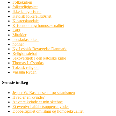
Folkekirken
folkereligiøsitet
Ikke kategoriseret
Katolsk folkereligiøsitet
Klosterskandale
Kristendom og homoseksualitet
Lgbt
Mirakler
neoskolastikken
nonner
Ny Lesbisk Bevægelse Danmark
Religionsdebat
Sexovergreb i den katolske kirke
Thomas J. Csordas
Toksisk religion
Vassula Ryden
Seneste indlæg
Jesper W. Rasmussen – og satanismen
Hvad er en kvinde?
At være kvinde er min skæbne
Et eventyr i alfabetsuppens dybder
Dobbeltspillet om islam og homoseksualitet