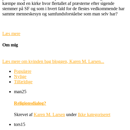
kæmpe mod en kirke hvor flertallet af præsterne efter sigende
stemmer på SF og som i hvert fald for de flestes vedkommende har
samme menneskesyn og samfundsforståelse som man selv har?
Læs mere
Om mig
Læs mere om kvinden bag bloggen, Karen M. Larsen...
Populære
Nylige
Tilfældige
man
25
Religionsdialog?
Skrevet af
Karen M. Larsen
under
Ikke kategoriseret
tors
15