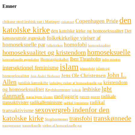
Emner
den
Copenhagen Pride
chikane mod lesbisk par i Mariager
ciskønnet
katolske kirke
den katolske kirke og homoseksualitet
Det
folkekirkelige vielser af
kønsneutrale ægteskab
homoseksuelle par
homofobi
folkekirken
homoseksualitet
homoseksuelle
homoseksualitet og kristendom
Iben Thranholm
Homoægteskabet
homoseksuelle ægteskaber
indre mission
islam
intersektionel feminisme
islam og
islamofobi
John L.
Jens Ole Christensen
homoseksualitet
Jens-André Herbener
Allen
kristendom
juridisk kønsskifte
kirkelige vielser af homoseksuelle par
lgbt
lesbiske
og homoseksualitet
Krydshormoner
lesbisk
danmark
medjugorje
radikale
paven
queer
maria hjerte kloster
radikal
transaktivister
radikalfeminisme
radikal feminisme
sexovergreb indenfor den
transaktivisme
katolske kirke
transkønnede
transfobi
Stophormoner
transpersoner
transseksuelle
vielser af homoseksuelle par