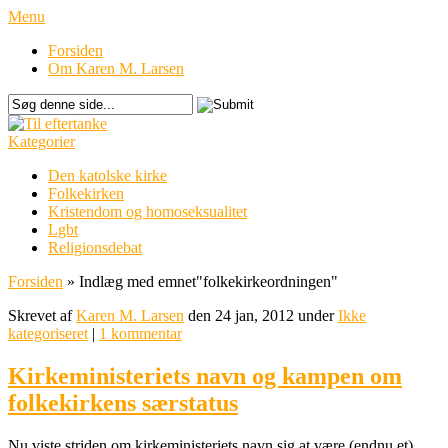
Menu
Forsiden
Om Karen M. Larsen
Kategorier
Den katolske kirke
Folkekirken
Kristendom og homoseksualitet
Lgbt
Religionsdebat
Forsiden
»
Indlæg med emnet
"
folkekirkeordningen"
Skrevet af
Karen M. Larsen
den 24 jan, 2012 under
Ikke
kategoriseret
|
1 kommentar
Kirkeministeriets navn og kampen om
folkekirkens særstatus
Nu viste striden om kirkeministeriets navn sig at være (endnu et)