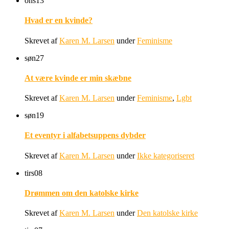
ons
13
Hvad er en kvinde?
Skrevet af
Karen M. Larsen
under
Feminisme
søn
27
At være kvinde er min skæbne
Skrevet af
Karen M. Larsen
under
Feminisme
,
Lgbt
søn
19
Et eventyr i alfabetsuppens dybder
Skrevet af
Karen M. Larsen
under
Ikke kategoriseret
tirs
08
Drømmen om den katolske kirke
Skrevet af
Karen M. Larsen
under
Den katolske kirke