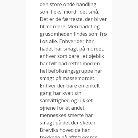
den store onde handling
som f.eks. mord i det små.
Det er de færreste, der bliver
til mordere. Men hadet og
grusomheden findes som frø
i os alle. Enhver der har
hadet har smagt på mordet,
enhver som bare i et øjeblik
har følt had rettet mod en
hel befolkningsgruppe har
smagt på massemordet.
Enhver der bare en enkelt
gang har kvalt sin
samvittighed og lukket
øjnene for et andet
menneskes smerte har
smagt på det der skete i
Breiviks hoved da han
trykkede på aftrækkeren.